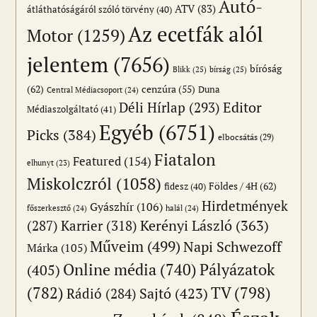
Autó-
ATV
(83)
átláthatóságáról szóló törvény
(40)
Az ecetfák alól
Motor
(1259)
jelentem
(7656)
bíróság
Blikk
(25)
bírság
(25)
(62)
cenzúra
(55)
Duna
Central Médiacsoport
(24)
Editor
Déli Hírlap
(293)
Médiaszolgáltató
(41)
Egyéb
(6751)
Picks
(384)
elbocsátás
(29)
Fiatalon
Featured
(154)
elhunyt
(23)
Miskolczról
(1058)
Földes / 4H
(62)
fidesz
(40)
Hirdetmények
Gyászhír
(106)
főszerkesztő
(24)
halál
(24)
(287)
Karrier
(318)
Kerényi László
(363)
Műveim
(499)
Napi Schwezoff
Márka
(105)
Online média
(740)
Pályázatok
(405)
(782)
TV
(798)
Sajtó
(423)
Rádió
(284)