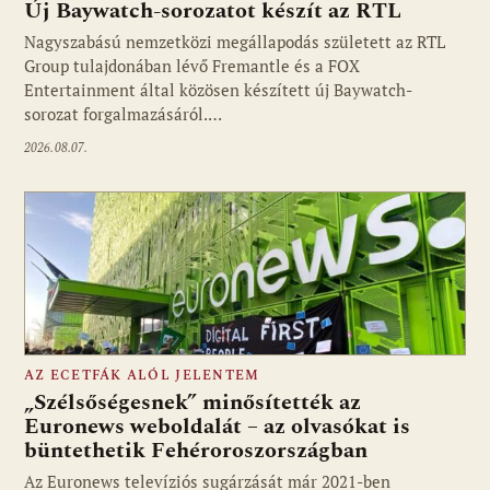
Új Baywatch-sorozatot készít az RTL
Nagyszabású nemzetközi megállapodás született az RTL
Group tulajdonában lévő Fremantle és a FOX
Fotó: media1.hu
Entertainment által közösen készített új Baywatch-
sorozat forgalmazásáról.…
2026.08.07.
AZ ECETFÁK ALÓL JELENTEM
„Szélsőségesnek” minősítették az
Euronews weboldalát – az olvasókat is
büntethetik Fehéroroszországban
Fotó: media1.hu
Az Euronews televíziós sugárzását már 2021-ben