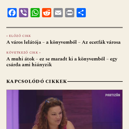
F
Vi
W
R
E
Pr
O
ac
b
h
e
m
in
ss
e
er
at
d
ai
t
za
« ELŐZŐ CIKK
b
s
di
l
m
A város lelátója – a könyvemből – Az ecetfák városa
o
A
t
e
KÖVETKEZŐ CIKK »
o
p
g
A muhi átok – ez se maradt ki a könyvemből – egy
csárda ami hiányzik
k
p
KAPCSOLÓDÓ CIKKEK