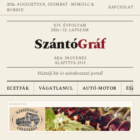
2026. AUGUSZTUS 8., SZOMBAT · MISKOLC &
KAPCSOLAT
BORSOD
XIV. ÉVFOLYAM
2026 / 32. LAPSZÁM
Szántó
Gráf
ÁRA: INGYENES
ALAPÍTVA 2013
Háztáji hír és szórakoztató portál
ECETFÁK
VÁGATLANUL
AUTÓ-MOTOR
ÉSZA
HIRDETÉS