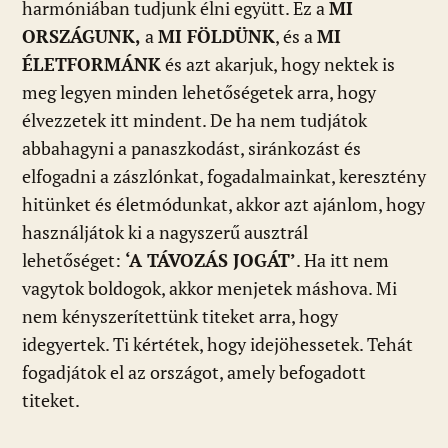
harmóniában tudjunk élni együtt. Ez a
MI
ORSZÁGUNK,
a
MI FÖLDÜNK
, és a
MI
ÉLETFORMÁNK
és azt akarjuk, hogy nektek is
meg legyen minden lehetőségetek arra, hogy
élvezzetek itt mindent. De ha nem tudjátok
abbahagyni a panaszkodást, siránkozást és
elfogadni a zászlónkat, fogadalmainkat, keresztény
hitünket és életmódunkat, akkor azt ajánlom, hogy
használjátok ki a nagyszerű ausztrál
lehetőséget:
‘A TÁVOZÁS JOGÁT’
. Ha itt nem
vagytok boldogok, akkor menjetek máshova. Mi
nem kényszerítettünk titeket arra, hogy
idegyertek. Ti kértétek, hogy idejöhessetek. Tehát
fogadjátok el az országot, amely befogadott
titeket.
___________________________________________________