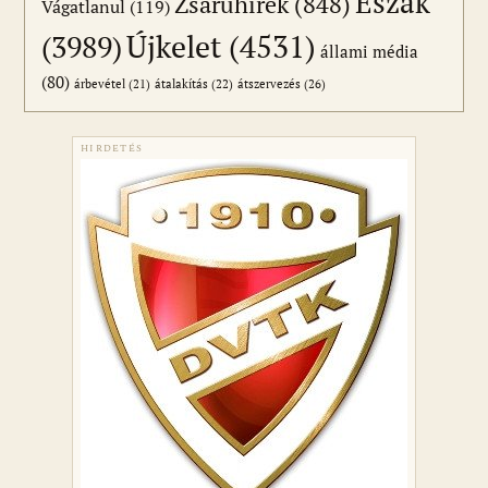
Észak
Zsaruhírek
(848)
Vágatlanul
(119)
Újkelet
(4531)
(3989)
állami média
(80)
átszervezés
(26)
árbevétel
(21)
átalakítás
(22)
HIRDETÉS