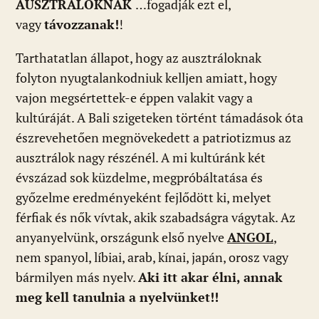
AUSZTRÁLOKNAK
…fogadják ezt el,
vagy
távozzanak!
!
Tarthatatlan állapot, hogy az ausztráloknak
folyton nyugtalankodniuk kelljen amiatt, hogy
vajon megsértettek-e éppen valakit vagy a
kultúráját. A Bali szigeteken történt támadások óta
észrevehetően megnövekedett a patriotizmus az
ausztrálok nagy részénél. A mi kultúránk két
évszázad sok küzdelme, megpróbáltatása és
győzelme eredményeként fejlődött ki, melyet
férfiak és nők vívtak, akik szabadságra vágytak. Az
anyanyelvünk, országunk első nyelve
ANGOL
,
nem spanyol, líbiai, arab, kínai, japán, orosz vagy
bármilyen más nyelv.
Aki itt akar élni, annak
meg kell tanulnia a nyelvünket!!