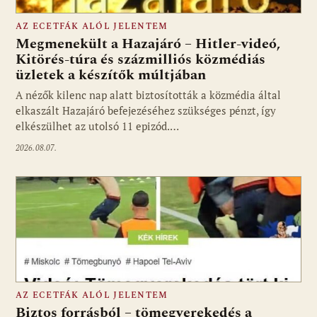
AZ ECETFÁK ALÓL JELENTEM
Megmenekült a Hazajáró – Hitler-videó,
Kitörés-túra és százmilliós közmédiás
üzletek a készítők múltjában
Fotó: media1.hu
A nézők kilenc nap alatt biztosították a közmédia által
elkaszált Hazajáró befejezéséhez szükséges pénzt, így
elkészülhet az utolsó 11 epizód.…
2026.08.07.
AZ ECETFÁK ALÓL JELENTEM
Biztos forrásból – tömegverekedés a