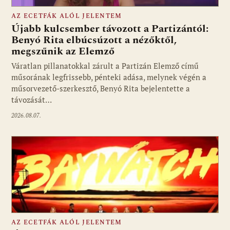
AZ ECETFÁK ALÓL JELENTEM
Újabb kulcsember távozott a Partizántól:
Benyó Rita elbúcsúzott a nézőktől,
megszűnik az Elemző
Fotó: media1.hu
Váratlan pillanatokkal zárult a Partizán Elemző című
műsorának legfrissebb, pénteki adása, melynek végén a
műsorvezető-szerkesztő, Benyó Rita bejelentette a
távozását…
2026.08.07.
AZ ECETFÁK ALÓL JELENTEM