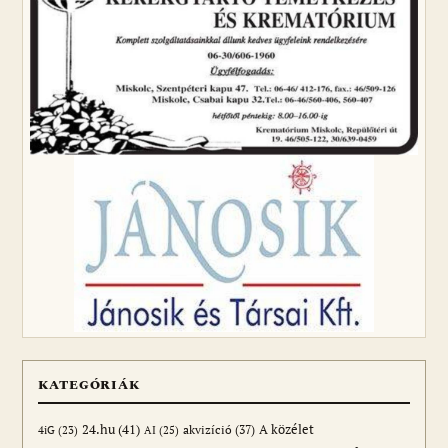
KATEGÓRIÁK
24.hu
(41)
akvizíció
(37)
A közélet
AI
(25)
4iG
(23)