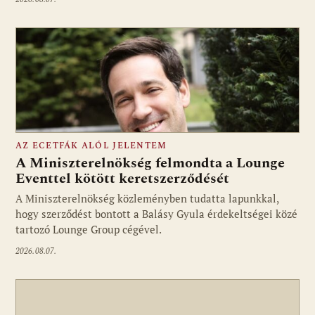
AZ ECETFÁK ALÓL JELENTEM
A Miniszterelnökség felmondta a Lounge
Eventtel kötött keretszerződését
A Miniszterelnökség közleményben tudatta lapunkkal,
Fotó: media1.hu
hogy szerződést bontott a Balásy Gyula érdekeltségei közé
tartozó Lounge Group cégével.
2026.08.07.