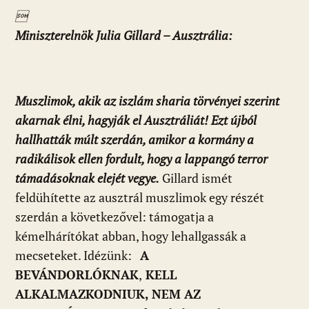

Miniszterelnök Julia Gillard – Ausztrália:
Muszlimok, akik az iszlám sharia törvényei szerint
akarnak élni, hagyják el Ausztráliát! Ezt újból
hallhatták múlt szerdán, amikor a kormány a
radikálisok ellen fordult, hogy a lappangó terror
támadásoknak elejét vegye.
Gillard ismét
feldühítette az ausztrál muszlimok egy részét
szerdán a következővel: támogatja a
kémelhárítókat abban, hogy lehallgassák a
mecseteket. Idézünk:
A
BEVÁNDORLÓKNAK
,
KELL
ALKALMAZKODNIUK, NEM AZ