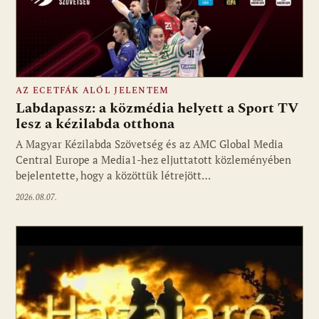
AZ ECETFÁK ALÓL JELENTEM
Labdapassz: a közmédia helyett a Sport TV
lesz a kézilabda otthona
A Magyar Kézilabda Szövetség és az AMC Global Media
Fotó: media1.hu
Central Europe a Media1-hez eljuttatott közleményében
bejelentette, hogy a közöttük létrejött…
2026.08.07.