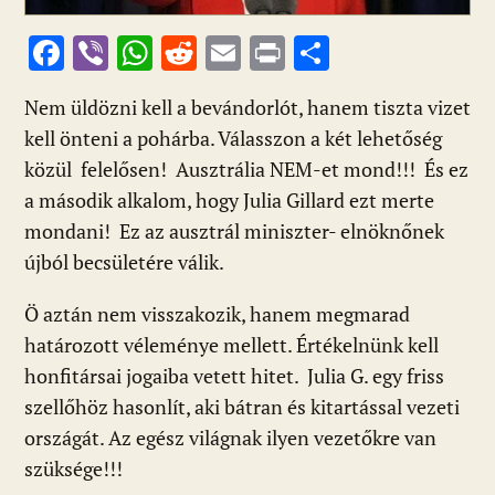
F
Vi
W
R
E
Pr
O
ac
b
h
e
m
in
ss
Nem üldözni kell a bevándorlót, hanem tiszta vizet
e
er
at
d
ai
t
za
kell önteni a pohárba. Válasszon a két lehetőség
b
s
di
l
m
közül felelősen! Ausztrália NEM-et mond!!! És ez
o
A
t
e
a második alkalom, hogy Julia Gillard ezt merte
o
p
g
mondani! Ez az ausztrál miniszter- elnöknőnek
k
p
újból becsületére válik.
Ö aztán nem visszakozik, hanem megmarad
határozott véleménye mellett. Értékelnünk kell
honfitársai jogaiba vetett hitet. Julia G. egy friss
szellőhöz hasonlít, aki bátran és kitartással vezeti
országát. Az egész világnak ilyen vezetőkre van
szüksége!!!