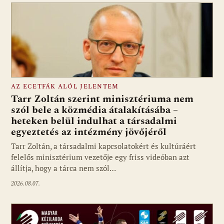
AZ ECETFÁK ALÓL JELENTEM
Tarr Zoltán szerint minisztériuma nem
szól bele a közmédia átalakításába –
heteken belül indulhat a társadalmi
Fotó: media1.hu
egyeztetés az intézmény jövőjéről
Tarr Zoltán, a társadalmi kapcsolatokért és kultúráért
felelős minisztérium vezetője egy friss videóban azt
állítja, hogy a tárca nem szól…
2026.08.07.