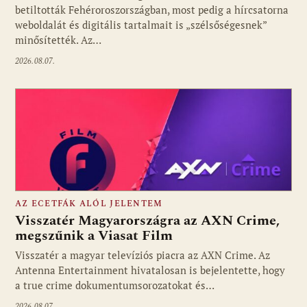
betiltották Fehéroroszországban, most pedig a hírcsatorna
weboldalát és digitális tartalmait is „szélsőségesnek”
minősítették. Az…
2026.08.07.
AZ ECETFÁK ALÓL JELENTEM
Visszatér Magyarországra az AXN Crime,
megszűnik a Viasat Film
Visszatér a magyar televíziós piacra az AXN Crime. Az
Fotó: media1.hu
Antenna Entertainment hivatalosan is bejelentette, hogy
a true crime dokumentumsorozatokat és…
2026.08.07.