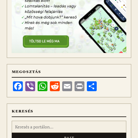
MEGOSZTÁS
Facebook
Viber
WhatsApp
Reddit
Email
Print
Ossza
meg
KERESÉS
Keresés: