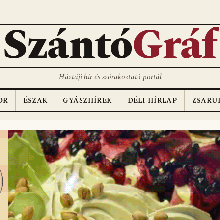
D
Szántó
Gráf
Háztáji hír és szórakoztató portál
OR
ÉSZAK
GYÁSZHÍREK
DÉLI HÍRLAP
ZSARU