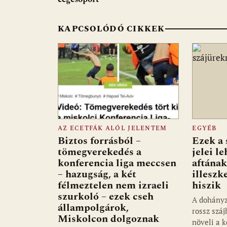
k
p
KAPCSOLÓDÓ CIKKEK
AZ ECETFÁK ALÓL JELENTEM
EGYÉB
Biztos forrásból –
Ezek a 
tömegverekedés a
jelei l
konferencia liga meccsen
aftának
– hazugság, a két
illeszk
félmeztelen nem izraeli
hiszik
szurkoló – ezek cseh
A dohányz
állampolgárok,
rossz szá
Miskolcon dolgoznak
növeli a k