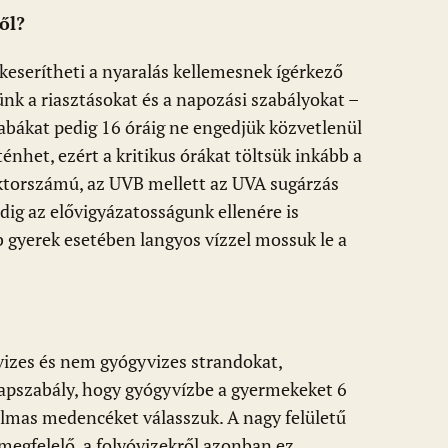
ől?
keserítheti a nyaralás kellemesnek ígérkező
ünk a riasztásokat és a napozási szabályokat –
abákat pedig 16 óráig ne engedjük közvetlenül
énhet, ezért a kritikus órákat töltsük inkább a
ktorszámú, az UVB mellett az UVA sugárzás
dig az elővigyázatosságunk ellenére is
b gyerek esetében langyos vízzel mossuk le a
izes és nem gyógyvizes strandokat,
lapszabály, hogy gyógyvízbe a gyermekeket 6
kalmas medencéket válasszuk. A nagy felületű
megfelelő, a folyóvizekről azonban ez