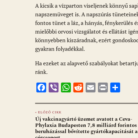
A kicsik a vízparton viseljenek könnyű sa
napszemüveget is. A napszúrás tüneteine
fontos tünet a láz, a hányás, fénykerülés é
mielőbbi orvosi vizsgálatot és ellátást igé
könnyebben kiszáradnak, ezért gondoskodju
gyakran folyadékkal.
Ha ezeket az alapvető szabályokat betartj
ránk.
F
Vi
W
R
E
Pr
O
ac
b
h
e
m
in
ss
e
er
at
d
ai
t
za
« ELŐZŐ CIKK
b
s
di
l
m
Új vakcinagyártó üzemet avatott a Ceva-
o
A
t
e
Phylaxia Budapesten 7,8 milliárd forintos
beruházással bővítette gyártókapacitását a
o
p
g
cégcsoport