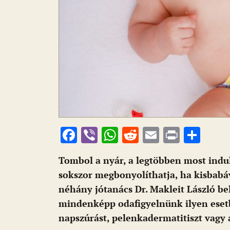
F
Vi
W
R
E
Pr
O
ac
b
h
e
m
in
ss
Tombol a nyár, a legtöbben most indul
e
er
at
d
ai
t
za
sokszor megbonyolíthatja, ha kisbabáv
b
s
di
l
m
néhány jótanács Dr. Makleit László be
o
A
t
e
mindenképp odafigyelnünk ilyen esetb
o
p
g
napszúrást, pelenkadermatitiszt vagy 