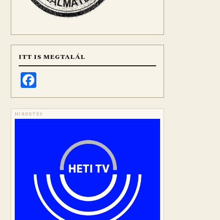
ITT IS MEGTALÁL
Facebook
HIRDETÉS