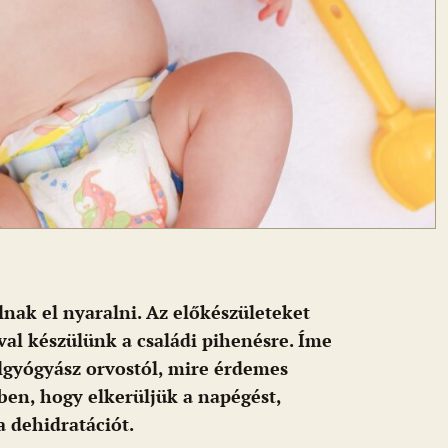
nak el nyaralni. Az előkészületeket
al készülünk a családi pihenésre. Íme
lgyógyász orvostól, mire érdemes
en, hogy elkerüljük a napégést,
a dehidratációt.