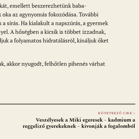
pkát, emellett beszerezhetünk baba-
k oka az agynyomás fokozódása. További
s a sírás. Ha kialakult a napszúrás, a gyermek
nyel. A hőségben a kicsik is többet izzadnak,
k a folyamatos hidratálásról, kínáljuk őket
uk, akkor nyugodt, felhőtlen pihenés várhat
KÖVETKEZŐ CIKK »
Veszélyesek a Miki egeresek – kadmium a
reggeliző gyerekeknek – kivonják a fogalomból