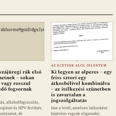
AZ ECETFÁK ALÓL JELENTEM
szájüregi rák első
Ki legyen az alperes – egy
ehetnek – sokan
friss sztori egy
 vagy rosszul
átkosbélivel kombinálva
edő fogsornak
– az itélkezési szünetben
is zavartalan a
jogszolgáltatás
ás, alkoholfogyasztás,
jhigiéné és HPV-fertőzés
Ime a levél, amelyen laikusként
ockázatot, de
képtelen vagyok eligazodni.