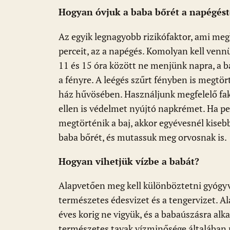
k
p
Hogyan óvjuk a baba bőrét a napégést
Az egyik legnagyobb rizikófaktor, ami meg
perceit, az a napégés. Komolyan kell venn
11 és 15 óra között ne menjünk napra, a b
a fényre. A leégés szűrt fényben is megtört
ház hűvösében. Használjunk megfelelő fa
ellen is védelmet nyújtó napkrémet. Ha pe
megtörténik a baj, akkor egyévesnél kiseb
baba bőrét, és mutassuk meg orvosnak is.
Hogyan vihetjük vízbe a babát?
Alapvetően meg kell különböztetni gyógyv
természetes édesvizet és a tengervizet. A
éves korig ne vigyük, és a babaúszásra al
természetes tavak vízminősége általában 