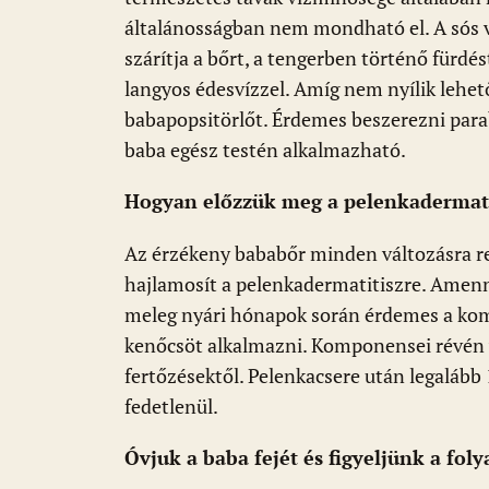
általánosságban nem mondható el. A sós v
szárítja a bőrt, a tengerben történő fürd
langyos édesvízzel. Amíg nem nyílik lehe
babapopsitörlőt. Érdemes beszerezni para
baba egész testén alkalmazható.
Hogyan előzzük meg a pelenkadermati
Az érzékeny bababőr minden változásra re
hajlamosít a pelenkadermatitiszre. Amenn
meleg nyári hónapok során érdemes a kom
kenőcsöt alkalmazni. Komponensei révén vé
fertőzésektől. Pelenkacsere után legalább
fedetlenül.
Óvjuk a baba fejét és figyeljünk a fol