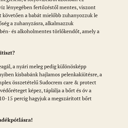
íz lényegében fertőzéstől mentes, viszont
ést követően a babát mielőbb zuhanyozzuk le
tőség a zuhanyzásra, alkalmazzuk
bén- és alkoholmentes törlőkendőt, amely a
tiszt?
agál, a nyári meleg pedig különösképp
yiben kisbabánk hajlamos pelenkakiütésre, a
plex összetételű Sudocrem care & protect
dőréteget képez, táplálja a bőrt és óv a
 10-15 percig hagyjuk a megszárított bőrt
yadékpótlásra!