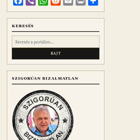
Facebook
Viber
WhatsApp
Reddit
Email
Print
Ossza
meg
KERESÉS
Keresés:
SZIGORÚAN BIZALMATLAN