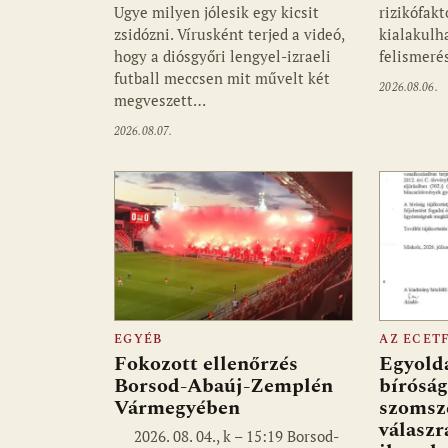
Ugye milyen jólesik egy kicsit
rizikófakt
zsidózni. Vírusként terjed a videó,
kialakulha
hogy a diósgyőri lengyel-izraeli
felismer
futball meccsen mit művelt két
2026.08.06.
megveszett…
2026.08.07.
EGYÉB
AZ ECET
Fokozott ellenőrzés
Egyolda
Borsod-Abaúj-Zemplén
bíróság
Vármegyében
szomsz
válaszr
2026. 08. 04., k – 15:19 Borsod-