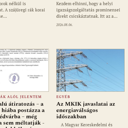
orok nélkül is
Kezdem elhinni, hogy a helyi
t. A szájüregi rák korai
igazságszolgáltatás prominensei
ése…
direkt csicskáztatnak. Itt az a…
2026.08.06.
FÁK ALÓL JELENTEM
EGYÉB
lú átiratozás – a
Az MKIK javaslatai az
 hiába postázza a
energiaválságos
édvárba – még
időszakban
a sem méltatják -
A Magyar Kereskedelmi és