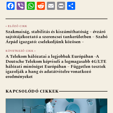
F
Vi
W
R
E
Pr
O
ac
b
h
e
m
in
ss
e
er
at
d
ai
t
za
« ELŐZŐ CIKK
b
s
di
l
m
Szakmaiság, stabilitás és kiszámíthatóság – évzáró
o
A
t
e
sajtótájékoztató a szerencsei tankerületben – Szabó
Árpád igazgató: cselekedjünk közösen –
o
p
g
KÖVETKEZŐ CIKK »
k
p
A Telekom hálózatai a legjobbak Európában -A
Deutsche Telekom képviseli a legmagasabb 4G/LTE
hálózati minőséget Európában – Független tesztek
igazolják a hang és adatátvitelre vonatkozó
eredményeket
KAPCSOLÓDÓ CIKKEK