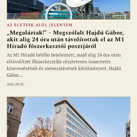
AZ ECETFÁK ALÓL JELENTEM
„Megaláztak!” – Megszólalt Hajdú Gábor,
akit alig 24 óra után távolítottak el az M1
Híradó főszerkesztői posztjáról
Fotó: media1.hu
Az M1 Híradó hétfőn bejelentett, majd alig 24 óra után
eltávolított főszerkesztője részletesen ismertette
kinevezésének és menesztésének körülményeit. Hajdú
Gábor…
2026.08.05.