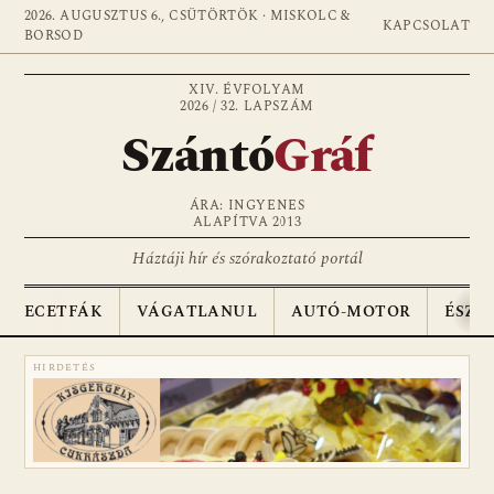
2026. AUGUSZTUS 6., CSÜTÖRTÖK · MISKOLC &
KAPCSOLAT
BORSOD
XIV. ÉVFOLYAM
2026 / 32. LAPSZÁM
Szántó
Gráf
ÁRA: INGYENES
ALAPÍTVA 2013
Háztáji hír és szórakoztató portál
ECETFÁK
VÁGATLANUL
AUTÓ-MOTOR
ÉSZA
HIRDETÉS