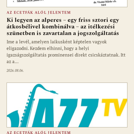
AZ ECETFÁK ALÓL JELENTEM
Ki legyen az alperes – egy friss sztori egy
átkosbélivel kombinálva – az itélkezési
szünetben is zavartalan a jogszolgáltatás
Ime a levél, amelyen laikusként képtelen vagyok
eligazodni. Kezdem elhinni, hogy a helyi
igazságszolgáltatás prominensei direkt csicskáztatnak. Itt
az a…
2026.08.06.
AZ ECETFÁK ALÓL JELENTEM