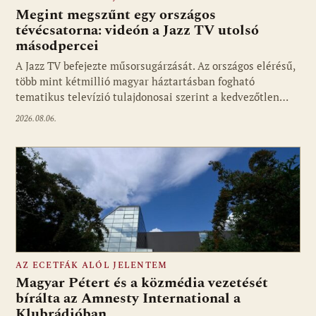
Megint megszűnt egy országos
tévécsatorna: videón a Jazz TV utolsó
másodpercei
Fotó: media1.hu
A Jazz TV befejezte műsorsugárzását. Az országos elérésű,
több mint kétmillió magyar háztartásban fogható
tematikus televízió tulajdonosai szerint a kedvezőtlen…
2026.08.06.
AZ ECETFÁK ALÓL JELENTEM
Magyar Pétert és a közmédia vezetését
bírálta az Amnesty International a
Klubrádióban