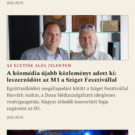
2026.08.05.
AZ ECETFÁK ALÓL JELENTEM
A közmédia újabb közleményt adott ki:
leszerződött az M1 a Sziget Fesztivállal
Együttműködési megállapodást kötött a Sziget Fesztivállal
Fotó: media1.hu
Horváth András, a Duna Médiaszolgáltató ideiglenes
vezérigazgatója. Magyar előadók koncertjeit fogja
sugározni az M1.
2026.08.05.