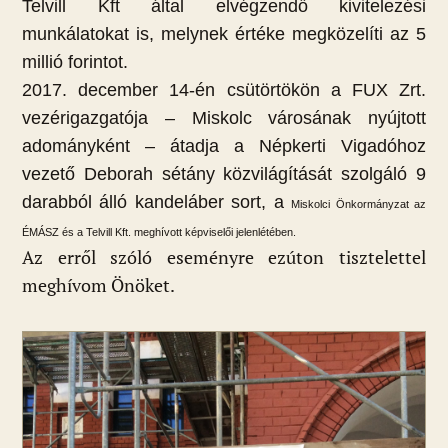
Telvill Kft által elvégzendő kivitelezési
munkálatokat is, melynek értéke megközelíti az 5
millió forintot.
2017. december 14-én csütörtökön a FUX Zrt.
vezérigazgatója – Miskolc városának nyújtott
adományként – átadja a Népkerti Vigadóhoz
vezető Deborah sétány közvilágítását szolgáló 9
darabból álló kandeláber sort, a
Miskolci Önkormányzat az
ÉMÁSZ és a Telvill Kft. meghívott képviselői jelenlétében.
Az erről szóló eseményre ezúton tisztelettel
meghívom Önöket.