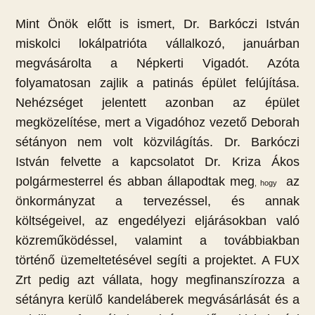
ac
b
h
e
m
in
ss
e
er
at
d
ai
t
za
Mint Önök előtt is ismert, Dr. Barkóczi István
miskolci lokálpatrióta vállalkozó, januárban
b
s
di
l
m
megvásárolta a Népkerti Vigadót. Azóta
o
A
t
e
folyamatosan zajlik a patinás épület felújítása.
o
p
g
Nehézséget jelentett azonban az épület
k
p
megközelítése, mert a Vigadóhoz vezető Deborah
sétányon nem volt közvilágítás. Dr. Barkóczi
István felvette a kapcsolatot Dr. Kriza Ákos
polgármesterrel és abban állapodtak meg
az
, hogy
önkormányzat a tervezéssel, és annak
költségeivel, az engedélyezi eljárásokban való
közreműködéssel, valamint a továbbiakban
történő üzemeltetésével segíti a projektet. A FUX
Zrt pedig azt vállata, hogy megfinanszírozza a
sétányra kerülő kandeláberek megvásárlását és a