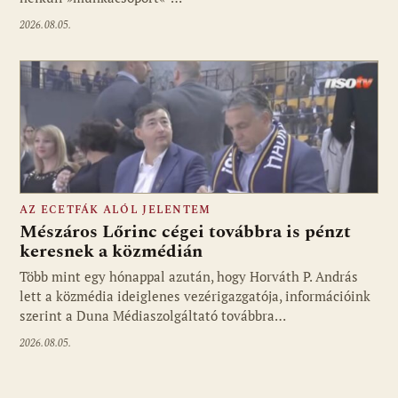
2026.08.05.
AZ ECETFÁK ALÓL JELENTEM
Mészáros Lőrinc cégei továbbra is pénzt
keresnek a közmédián
Több mint egy hónappal azután, hogy Horváth P. András
Fotó: media1.hu
lett a közmédia ideiglenes vezérigazgatója, információink
szerint a Duna Médiaszolgáltató továbbra…
2026.08.05.