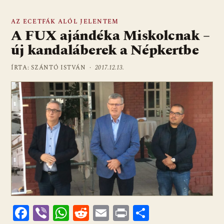
AZ ECETFÁK ALÓL JELENTEM
A FUX ajándéka Miskolcnak –
új kandaláberek a Népkertbe
ÍRTA: SZÁNTÓ ISTVÁN ·
2017.12.13.
F
Vi
W
R
E
Pr
O