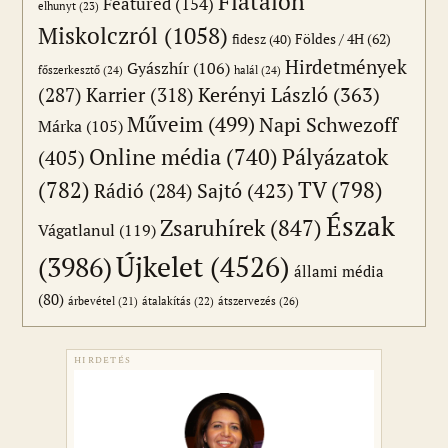
Fiatalon
Featured
(154)
elhunyt
(23)
Miskolczról
(1058)
Földes / 4H
(62)
fidesz
(40)
Hirdetmények
Gyászhír
(106)
főszerkesztő
(24)
halál
(24)
(287)
Karrier
(318)
Kerényi László
(363)
Műveim
(499)
Napi Schwezoff
Márka
(105)
Online média
(740)
Pályázatok
(405)
(782)
TV
(798)
Sajtó
(423)
Rádió
(284)
Észak
Zsaruhírek
(847)
Vágatlanul
(119)
Újkelet
(4526)
(3986)
állami média
(80)
átszervezés
(26)
árbevétel
(21)
átalakítás
(22)
HIRDETÉS