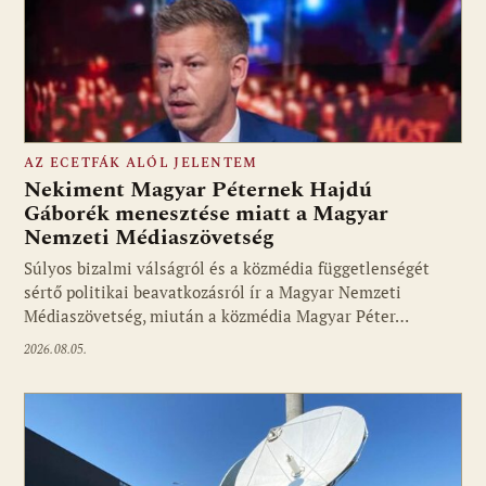
AZ ECETFÁK ALÓL JELENTEM
Nekiment Magyar Péternek Hajdú
Gáborék menesztése miatt a Magyar
Nemzeti Médiaszövetség
Fotó: media1.hu
Súlyos bizalmi válságról és a közmédia függetlenségét
sértő politikai beavatkozásról ír a Magyar Nemzeti
Médiaszövetség, miután a közmédia Magyar Péter…
2026.08.05.