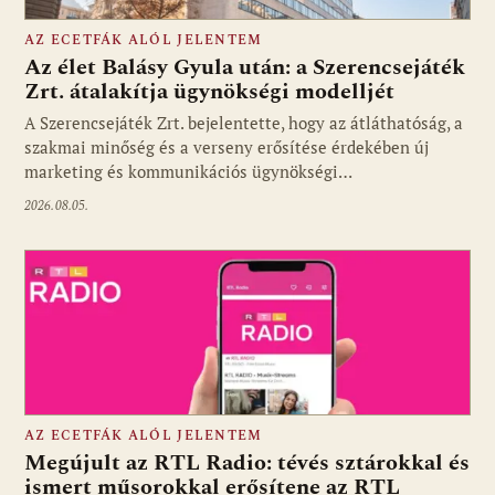
AZ ECETFÁK ALÓL JELENTEM
Az élet Balásy Gyula után: a Szerencsejáték
Zrt. átalakítja ügynökségi modelljét
A Szerencsejáték Zrt. bejelentette, hogy az átláthatóság, a
Fotó: media1.hu
szakmai minőség és a verseny erősítése érdekében új
marketing és kommunikációs ügynökségi…
2026.08.05.
AZ ECETFÁK ALÓL JELENTEM
Megújult az RTL Radio: tévés sztárokkal és
ismert műsorokkal erősítene az RTL