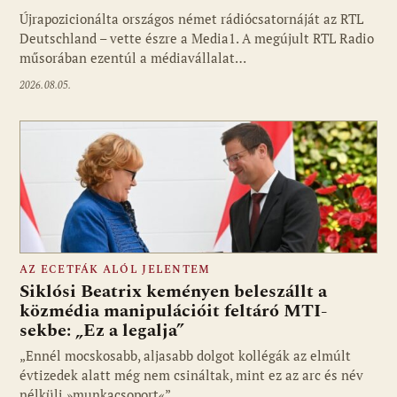
Újrapozicionálta országos német rádiócsatornáját az RTL
Fotó: media1.hu
Deutschland – vette észre a Media1. A megújult RTL Radio
műsorában ezentúl a médiavállalat…
2026.08.05.
AZ ECETFÁK ALÓL JELENTEM
Siklósi Beatrix keményen beleszállt a
közmédia manipulációit feltáró MTI-
sekbe: „Ez a legalja”
Fotó: media1.hu
„Ennél mocskosabb, aljasabb dolgot kollégák az elmúlt
évtizedek alatt még nem csináltak, mint ez az arc és név
nélküli »munkacsoport«”…