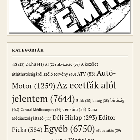
KATEGÓRIÁK
24.hu
(41)
akvizíció
(37)
A közélet
AI
(25)
4iG
(23)
Autó-
ATV
(83)
átláthatóságáról szóló törvény
(40)
Az ecetfák alól
Motor
(1259)
jelentem
(7644)
bíróság
Blikk
(25)
bírság
(25)
(62)
cenzúra
(55)
Duna
Central Médiacsoport
(24)
Editor
Déli Hírlap
(293)
Médiaszolgáltató
(41)
Egyéb
(6750)
Picks
(384)
elbocsátás
(29)