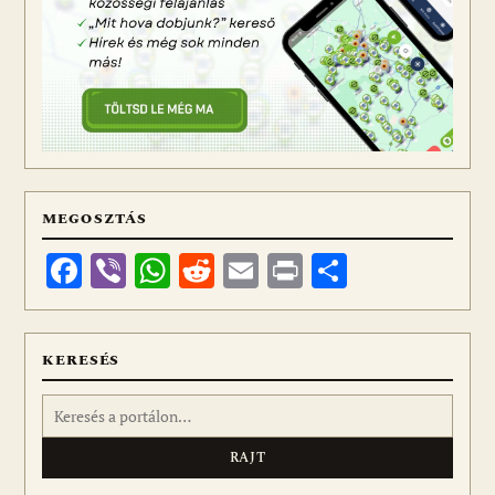
MEGOSZTÁS
Facebook
Viber
WhatsApp
Reddit
Email
Print
Ossza
meg
KERESÉS
Keresés: