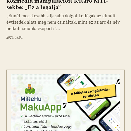
közmédia manipulációit feltáró MTI-
sekbe: „Ez a legalja”
Fotó: media1.hu
„Ennél mocskosabb, aljasabb dolgot kollégák az elmúlt
évtizedek alatt még nem csináltak, mint ez az arc és név
nélküli »munkacsoport«”…
2026.08.05.