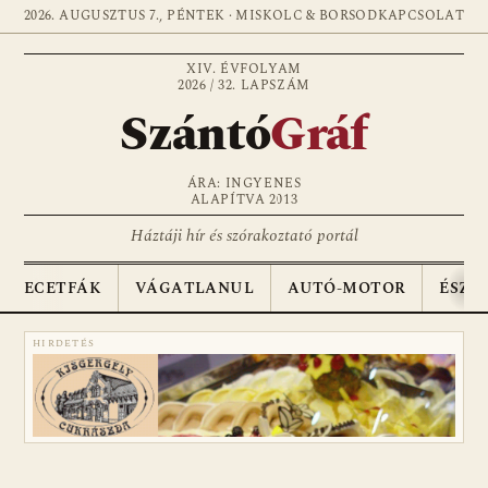
2026. AUGUSZTUS 7., PÉNTEK · MISKOLC & BORSOD
KAPCSOLAT
XIV. ÉVFOLYAM
2026 / 32. LAPSZÁM
Szántó
Gráf
ÁRA: INGYENES
ALAPÍTVA 2013
Háztáji hír és szórakoztató portál
ECETFÁK
VÁGATLANUL
AUTÓ-MOTOR
ÉSZA
HIRDETÉS