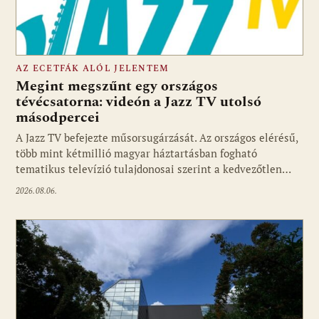
AZ ECETFÁK ALÓL JELENTEM
Megint megszűnt egy országos
tévécsatorna: videón a Jazz TV utolsó
másodpercei
Fotó: media1.hu
A Jazz TV befejezte műsorsugárzását. Az országos elérésű,
több mint kétmillió magyar háztartásban fogható
tematikus televízió tulajdonosai szerint a kedvezőtlen…
2026.08.06.