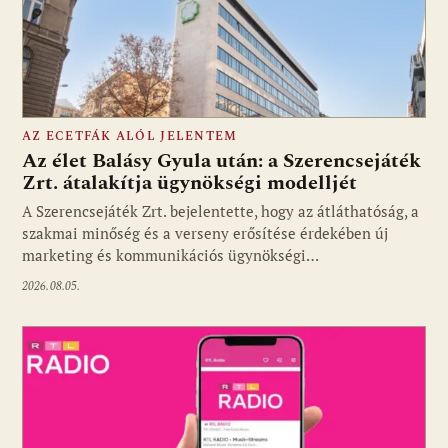
AZ ECETFÁK ALÓL JELENTEM
Az élet Balásy Gyula után: a Szerencsejáték
Zrt. átalakítja ügynökségi modelljét
A Szerencsejáték Zrt. bejelentette, hogy az átláthatóság, a
Fotó: media1.hu
szakmai minőség és a verseny erősítése érdekében új
marketing és kommunikációs ügynökségi…
2026.08.05.