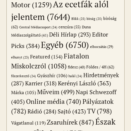
Az ecetfák alól
Motor
(1259)
jelentem
(7644)
bíróság
Blikk
(25)
bírság
(25)
(62)
cenzúra
(55)
Duna
Central Médiacsoport
(24)
Editor
Déli Hírlap
(293)
Médiaszolgáltató
(41)
Egyéb
(6750)
Picks
(384)
elbocsátás
(29)
Fiatalon
Featured
(154)
elhunyt
(23)
Miskolczról
(1058)
Földes / 4H
(62)
fidesz
(40)
Hirdetmények
Gyászhír
(106)
főszerkesztő
(24)
halál
(24)
(287)
Karrier
(318)
Kerényi László
(363)
Műveim
(499)
Napi Schwezoff
Márka
(105)
Online média
(740)
Pályázatok
(405)
(782)
TV
(798)
Sajtó
(423)
Rádió
(284)
Észak
Zsaruhírek
(847)
Vágatlanul
(119)