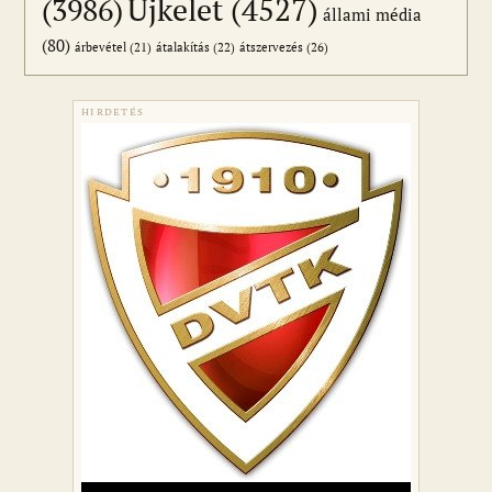
Újkelet
(4527)
(3986)
állami média
(80)
átszervezés
(26)
árbevétel
(21)
átalakítás
(22)
HIRDETÉS