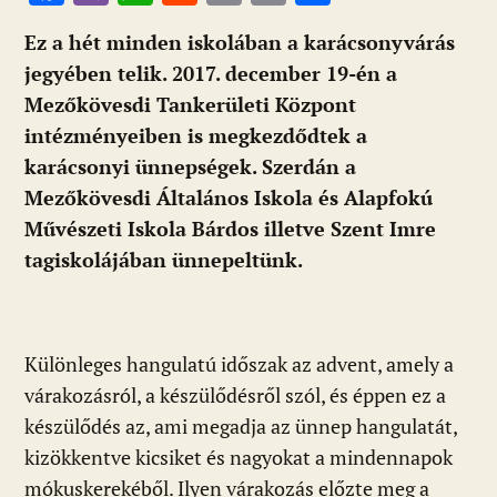
ac
b
h
e
m
in
ss
Ez a hét minden iskolában a karácsonyvárás
e
er
at
d
ai
t
za
jegyében telik. 2017. december 19-én a
b
s
di
l
m
Mezőkövesdi Tankerületi Központ
o
A
t
e
intézményeiben is megkezdődtek a
o
p
g
karácsonyi ünnepségek. Szerdán a
k
p
Mezőkövesdi Általános Iskola és Alapfokú
Művészeti Iskola Bárdos illetve Szent Imre
tagiskolájában ünnepeltünk.
Különleges hangulatú időszak az advent, amely a
várakozásról, a készülődésről szól, és éppen ez a
készülődés az, ami megadja az ünnep hangulatát,
kizökkentve kicsiket és nagyokat a mindennapok
mókuskerekéből. Ilyen várakozás előzte meg a