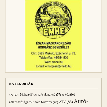
KATEGÓRIÁK
24.hu
(41)
akvizíció
(37)
A közélet
AI
(25)
4iG
(23)
Autó-
ATV
(83)
átláthatóságáról szóló törvény
(40)