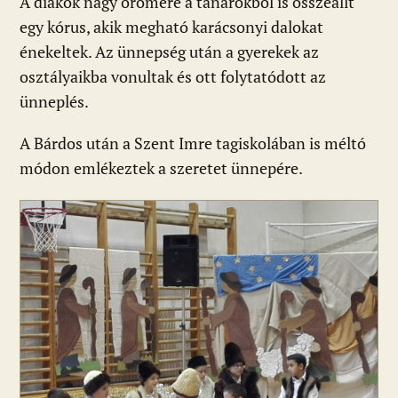
A diákok nagy örömére a tanárokból is összeállt
egy kórus, akik megható karácsonyi dalokat
énekeltek. Az ünnepség után a gyerekek az
osztályaikba vonultak és ott folytatódott az
ünneplés.
A Bárdos után a Szent Imre tagiskolában is méltó
módon emlékeztek a szeretet ünnepére.