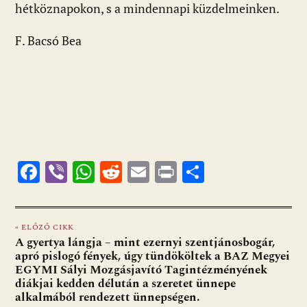
hétköznapokon, s a mindennapi küzdelmeinken.
F. Bacsó Bea
F
Vi
W
R
E
Pr
O
ac
b
h
e
m
in
ss
e
er
at
d
ai
t
za
« ELŐZŐ CIKK
b
s
di
l
m
A gyertya lángja – mint ezernyi szentjánosbogár,
o
A
t
e
apró pislogó fények, úgy tündököltek a BAZ Megyei
EGYMI Sályi Mozgásjavító Tagintézményének
o
p
g
diákjai kedden délután a szeretet ünnepe
alkalmából rendezett ünnepségen.
k
p