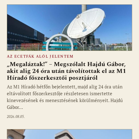
AZ ECETFÁK ALÓL JELENTEM
„Megaláztak!” – Megszólalt Hajdú Gábor,
akit alig 24 óra után távolítottak el az M1
Híradó főszerkesztői posztjáról
Fotó: media1.hu
Az M1 Híradó hétfőn bejelentett, majd alig 24 óra után
eltávolított főszerkesztője részletesen ismertette
kinevezésének és menesztésének körülményeit. Hajdú
Gábor…
2026.08.05.