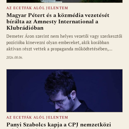
AZ ECETFÁK ALÓL JELENTEM
Magyar Pétert és a közmédia vezetését
bírálta az Amnesty International a
Klubrádióban
Fotó: media1.hu
Demeter Áron szerint nem helyes vezetői vagy szerkesztői
pozícióba kinevezni olyan embereket, akik korábban
aktívan részt vettek a propaganda működtetésében,…
2026.08.06.
AZ ECETFÁK ALÓL JELENTEM
Panyi Szabolcs kapja a CPJ nemzetközi