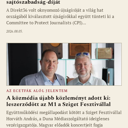
sajtószabadság-díját
A Direkt36 volt oknyomozó újságíróját a világ hat
Fotó: media1.hu
országából kiválasztott újságírókkal együtt tünteti ki a
Committee to Protect Journalists (CPJ)…
2026.08.05.
AZ ECETFÁK ALÓL JELENTEM
A közmédia újabb közleményt adott ki:
leszerződött az M1 a Sziget Fesztivállal
Együttműködési megállapodást kötött a Sziget Fesztivállal
Fotó: media1.hu
Horváth András, a Duna Médiaszolgáltató ideiglenes
vezérigazgatója. Magyar előadók koncertjeit fogja