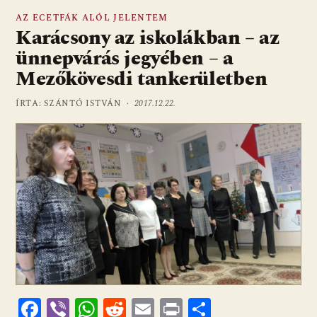
AZ ECETFÁK ALÓL JELENTEM
Karácsony az iskolákban – az
ünnepvárás jegyében – a
Mezőkövesdi tankerületben
ÍRTA: SZÁNTÓ ISTVÁN ·
2017.12.22.
F
Vi
W
R
E
Pr
O