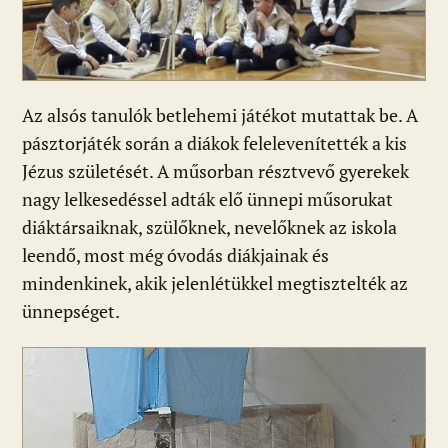
Az alsós tanulók betlehemi játékot mutattak be. A
pásztorjáték során a diákok felelevenítették a kis
Jézus születését. A műsorban résztvevő gyerekek
nagy lelkesedéssel adták elő ünnepi műsorukat
diáktársaiknak, szülőknek, nevelőknek az iskola
leendő, most még óvodás diákjainak és
mindenkinek, akik jelenlétükkel megtisztelték az
ünnepséget.