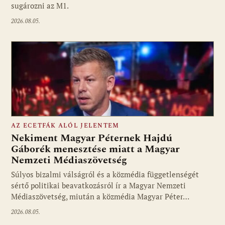
sugározni az M1.
2026.08.05.
AZ ECETFÁK ALÓL JELENTEM
Nekiment Magyar Péternek Hajdú
Gáborék menesztése miatt a Magyar
Nemzeti Médiaszövetség
Fotó: media1.hu
Súlyos bizalmi válságról és a közmédia függetlenségét
sértő politikai beavatkozásról ír a Magyar Nemzeti
Médiaszövetség, miután a közmédia Magyar Péter…
2026.08.05.