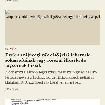
2026.08.06.
EGYÉB
Ezek a szájüregi rák első jelei lehetnek –
sokan aftának vagy rosszul illeszkedő
fogsornak hiszik
A dohányzás, alkoholfogyasztás, rossz szájhigiéné és HPV-
fertőzés növeli a kockázatot, de rizikófaktorok nélkül is
kialakulhat. A szájüregi rák korai felismerése…
2026.08.06.