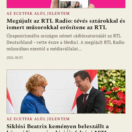
AZ ECETFÁK ALÓL JELENTEM
Megújult az RTL Radio: tévés sztárokkal és
ismert műsorokkal erősítene az RTL
Újrapozicionálta országos német rádiócsatornáját az RTL
Fotó: media1.hu
Deutschland – vette észre a Media1. A megújult RTL Radio
műsorában ezentúl a médiavállalat…
2026.08.05.
AZ ECETFÁK ALÓL JELENTEM
Siklósi Beatrix keményen beleszállt a