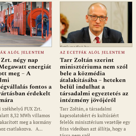
Fotó: media1.hu
FÁK ALÓL JELENTEM
AZ ECETFÁK ALÓL JELENTEM
Zrt. négy nap
Tarr Zoltán szerint
 Megawatt energiát
minisztériuma nem szól
ott meg – A
bele a közmédia
almi
átalakításába – heteken
ségvállalás fontos a
belül indulhat a
ártásban érdekelt
társadalmi egyeztetés az
ámára
intézmény jövőjéről
i székhelyű FUX Zrt.
Tarr Zoltán, a társadalmi
alatt 8,32 MWh villamos
kapcsolatokért és kultúráért
takarított meg a kormány
felelős minisztérium vezetője egy
hoz csatlakozva. A…
friss videóban azt állítja, hogy a
tárca nem szól…