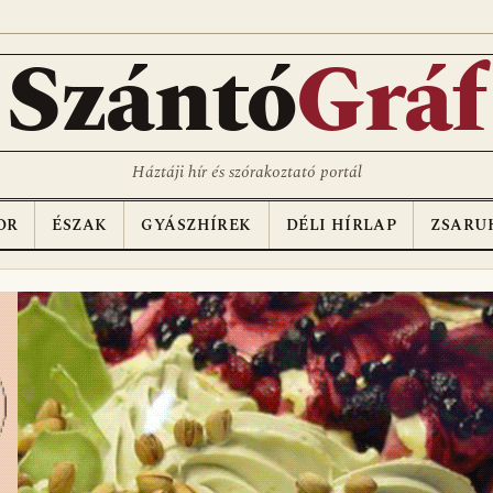
D
Szántó
Gráf
Háztáji hír és szórakoztató portál
OR
ÉSZAK
GYÁSZHÍREK
DÉLI HÍRLAP
ZSARU