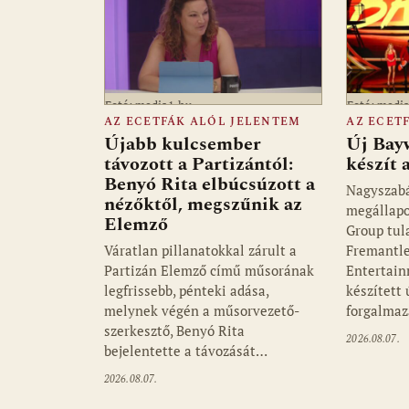
Fotó: media1.hu
Fotó: medi
AZ ECETFÁK ALÓL JELENTEM
AZ ECET
Újabb kulcsember
Új Bay
távozott a Partizántól:
készít
Benyó Rita elbúcsúzott a
Nagyszab
nézőktől, megszűnik az
megállapo
Elemző
Group tul
Váratlan pillanatokkal zárult a
Fremantle
Partizán Elemző című műsorának
Entertain
legfrissebb, pénteki adása,
készített
melynek végén a műsorvezető-
forgalmaz
szerkesztő, Benyó Rita
2026.08.07.
bejelentette a távozását…
2026.08.07.