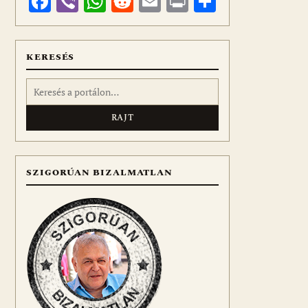
Facebook
Viber
WhatsApp
Reddit
Email
Print
Ossza
meg
KERESÉS
Keresés:
SZIGORÚAN BIZALMATLAN