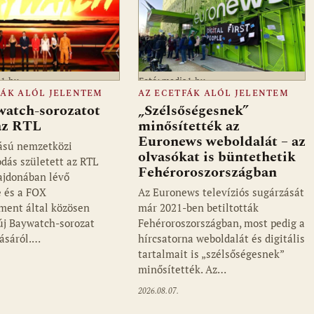
a1.hu
Fotó: media1.hu
FÁK ALÓL JELENTEM
AZ ECETFÁK ALÓL JELENTEM
watch-sorozatot
„Szélsőségesnek”
 az RTL
minősítették az
Euronews weboldalát – az
ású nemzetközi
olvasókat is büntethetik
dás született az RTL
Fehéroroszországban
ajdonában lévő
 és a FOX
Az Euronews televíziós sugárzását
ment által közösen
már 2021-ben betiltották
 új Baywatch-sorozat
Fehéroroszországban, most pedig a
ásáról.…
hírcsatorna weboldalát és digitális
tartalmait is „szélsőségesnek”
minősítették. Az…
2026.08.07.