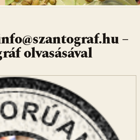
 info@szantograf.hu –
gráf olvasásával