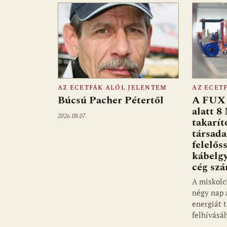
AZ ECETFÁK ALÓL JELENTEM
AZ ECET
Búcsú Pacher Pétertől
A FUX 
alatt 8
2026.08.07.
takarít
társad
felelős
kábelgy
cég sz
A miskolc
négy nap 
energiát 
felhívásá