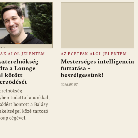
a1.hu
FÁK ALÓL JELENTEM
AZ ECETFÁK ALÓL JELENTEM
szterelnökség
Mesterséges intelligencia
dta a Lounge
futtatása –
l kötött
beszélgessünk!
zerződését
2026.08.07.
erelnökség
ben tudatta lapunkkal,
ződést bontott a Balásy
ekeltségei közé tartozó
oup cégével.