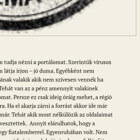
tudja nézni a portálomat. Szerintük vírusos
 látja írjon – jó duma. Egyébként nem
ának valakik akik nem szívesen vennék ha
 Tehát van az a pénz amennyit valakinek
omat. Persze ez csak ideig óráig mehet, a régió
a. Ha el akarja zárni a forrást akkor ide már
t már. Tehát akik most nélkülözik az oldalaimat
vesztettek. Annyit elárulhatok, hogy a
 egy fiatalemberrel. Egyenruhában volt. Nem