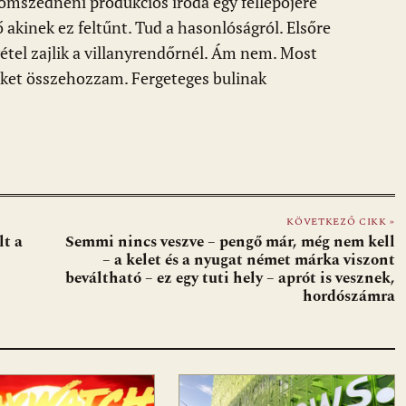
omszédnéni produkciós iroda egy fellépőjére
akinek ez feltűnt. Tud a hasonlóságról. Elsőre
vétel zajlik a villanyrendőrnél. Ám nem. Most
reket összehozzam. Fergeteges bulinak
KÖVETKEZŐ CIKK »
lt a
Semmi nincs veszve – pengő már, még nem kell
– a kelet és a nyugat német márka viszont
beváltható – ez egy tuti hely – aprót is vesznek,
hordószámra