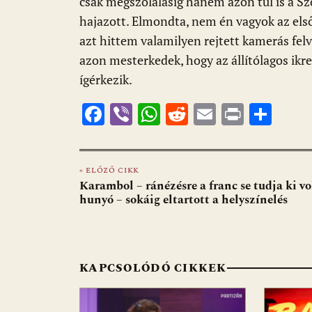
csak megszólalásig hanem azon túl is a Sz
hajazott. Elmondta, nem én vagyok az első 
azt hittem valamilyen rejtett kamerás fel
azon mesterkedek, hogy az állítólagos ik
ígérkezik.
F
Vi
W
R
E
Pr
O
ac
b
h
e
m
in
ss
e
er
at
d
ai
t
za
« ELŐZŐ CIKK
b
s
di
l
m
Karambol – ránézésre a franc se tudja ki vo
o
A
t
e
hunyó – sokáig eltartott a helyszínelés
o
p
g
k
p
KAPCSOLÓDÓ CIKKEK