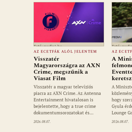
Fotó: media1.hu
Fotó: medi
AZ ECETFÁK ALÓL JELENTEM
AZ ECET
Visszatér
A Mini
Magyarországra az AXN
felmon
Crime, megszűnik a
Eventte
Viasat Film
kerets
Visszatér a magyar televíziós
A Miniszt
piacra az AXN Crime. Az Antenna
közlemény
Entertainment hivatalosan is
hogy szer
bejelentette, hogy a true crime
Gyula érd
dokumentumsorozatokat és…
Lounge Gr
2026.08.07.
2026.08.07.