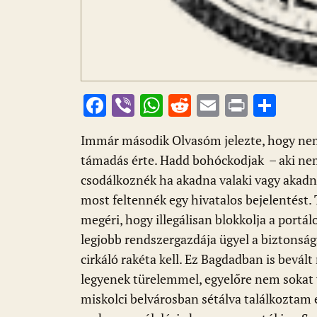
F
Vi
W
R
E
Pr
O
ac
b
h
e
m
in
ss
Immár második Olvasóm jelezte, hogy nem 
e
er
at
d
ai
t
za
támadás érte. Hadd bohóckodjak – aki nem
b
s
di
l
m
csodálkoznék ha akadna valaki vagy akadn
o
A
t
e
most feltennék egy hivatalos bejelentést.
o
p
g
megéri, hogy illegálisan blokkolja a portál
k
p
legjobb rendszergazdája ügyel a biztonságr
cirkáló rakéta kell. Ez Bagdadban is bevál
legyenek türelemmel, egyelőre nem sokat 
miskolci belvárosban sétálva találkoztam