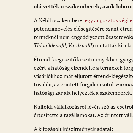
o
p
g
alá vették a szakemberek, azok labora
k
p
A Nébih szakemberei
egy augusztus végi e
potencianövelés elősegítésére szánt étre
terméknél nem engedélyezett összetevőke
Thioaildenafil, Vardenafil
) mutattak ki a l
Étrend-kiegészítő készítményekben gyógy
ezért a hatóság elrendelte a termékek for
vásárlókhoz már eljutott étrend-kiegészítő
további, az érintett forgalmazótól szárma
hatósági zár alá helyezték a szakemberek.
Külföldi vállalkozásról lévén szó az esetr
értesítette a tagállamokat. Az érintett vál
A kifogásolt készítmények adatai: