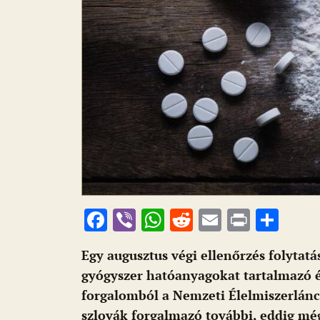
F
Vi
W
R
E
Pr
O
ac
b
h
e
m
in
ss
Egy augusztus végi ellenőrzés folytat
e
er
at
d
ai
t
za
gyógyszer hatóanyagokat tartalmazó é
b
s
di
l
m
forgalomból a Nemzeti Élelmiszerlánc-
o
A
t
e
szlovák forgalmazó további, eddig mé