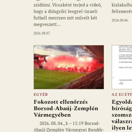
zsidózni. Vírusként terjed a videó,
kialakulha
hogy a diósgyőri lengyel-izraeli
felismer
futball meccsen mit művelt két
2026.08.06.
megveszett…
2026.08.07.
EGYÉB
AZ ECET
Fokozott ellenőrzés
Egyolda
Borsod-Abaúj-Zemplén
bíróság
Vármegyében
szomsz
válaszr
2026. 08. 04., k – 15:19 Borsod-
ilyen l
Abaúj-Zemplén Vármegyei Rendőr-