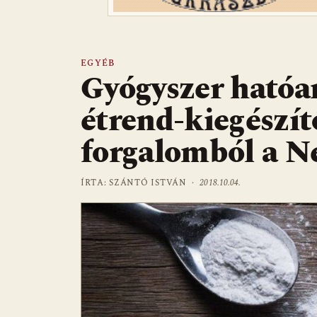
EGYÉB
Gyógyszer hatóa
étrend-kiegészít
forgalomból a N
ÍRTA: SZÁNTÓ ISTVÁN ·
2018.10.04.