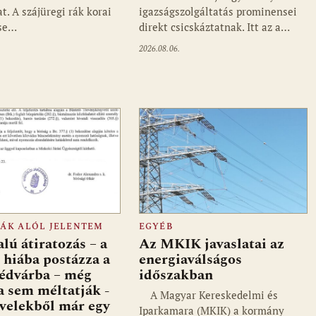
t. A szájüregi rák korai
igazságszolgáltatás prominensei
ése…
direkt csicskáztatnak. Itt az a…
2026.08.06.
FÁK ALÓL JELENTEM
EGYÉB
lú átiratozás – a
Az MKIK javaslatai az
 hiába postázza a
energiaválságos
édvárba – még
időszakban
a sem méltatják -
A Magyar Kereskedelmi és
evelekből már egy
Iparkamara (MKIK) a kormány