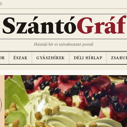
D
Szántó
Gráf
Háztáji hír és szórakoztató portál
OR
ÉSZAK
GYÁSZHÍREK
DÉLI HÍRLAP
ZSARU