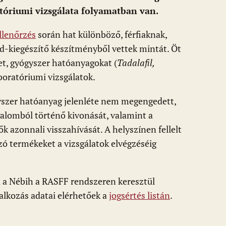
tóriumi vizsgálata folyamatban van.
llenőrzés
során hat különböző, férfiaknak,
nd-kiegészítő készítményből vettek mintát. Öt
t, gyógyszer hatóanyagokat (
Tadalafil,
aboratóriumi vizsgálatok.
szer hatóanyag jelenléte nem megengedett,
galomból történő kivonását, valamint a
k azonnali visszahívását. A helyszínen fellelt
zó termékeket a vizsgálatok elvégzéséig
ől a Nébih a RASFF rendszeren keresztül
lalkozás adatai elérhetőek a
jogsértés listán
.