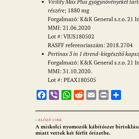
Virility Max Plus gyógynövényeket tart
részére
; 1880 mg
Forgalmazó: K&K General s.r.o. 21 Im
MMI: 21.06.2020
Lot #: VIUS180502
RASFF referenciaszám: 2018.2704
Pertinax 3 in 1 étrend-kiegészítő kapsz
Forgalmazó: K&K General s.r.o. 21 Im
MMI: 31.10.2020.
Lot #: PEAX180505
F
Vi
W
R
E
Pr
O
ac
b
h
e
m
in
ss
e
er
at
d
ai
t
za
« ELŐZŐ CIKK
b
s
di
l
m
A miskolci nyomozók kábítószer birtoklás
o
A
t
e
miatt vettek két férfit őrizetbe.