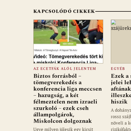
o
p
g
KAPCSOLÓDÓ CIKKEK
k
p
AZ ECETFÁK ALÓL JELENTEM
EGYÉB
Biztos forrásból –
Ezek a 
tömegverekedés a
jelei l
konferencia liga meccsen
aftának
– hazugság, a két
illeszk
félmeztelen nem izraeli
hiszik
szurkoló – ezek cseh
A dohányz
állampolgárok,
rossz szá
Miskolcon dolgoznak
növeli a k
Ugye milyen jólesik egy kicsit
rizikófakt