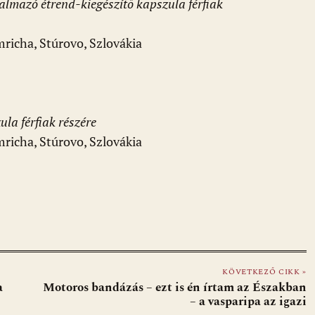
almazó étrend-kiegészítő kapszula férfiak
richa, Stúrovo, Szlovákia
ula férfiak részére
richa, Stúrovo, Szlovákia
KÖVETKEZŐ CIKK »
a
Motoros bandázás – ezt is én írtam az Északban
– a vasparipa az igazi