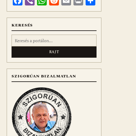
Facebook
Viber
WhatsApp
Reddit
Email
Print
Ossza
meg
KERESÉS
Keresés:
SZIGORÚAN BIZALMATLAN