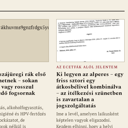
AZ ECETFÁK ALÓL JELENTEM
szájüregi rák első
Ki legyen az alperes – egy
ehetnek – sokan
friss sztori egy
 vagy rosszul
átkosbélivel kombinálva
edő fogsornak
– az itélkezési szünetben
is zavartalan a
jogszolgáltatás
ás, alkoholfogyasztás,
jhigiéné és HPV-fertőzés
Ime a levél, amelyen laikusként
ockázatot, de
képtelen vagyok eligazodni.
orok nélkül is
Kezdem elhinni, hogy a helyi