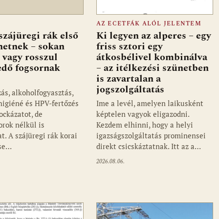
AZ ECETFÁK ALÓL JELENTEM
szájüregi rák első
Ki legyen az alperes – egy
ehetnek – sokan
friss sztori egy
 vagy rosszul
átkosbélivel kombinálva
edő fogsornak
– az itélkezési szünetben
is zavartalan a
jogszolgáltatás
ás, alkoholfogyasztás,
jhigiéné és HPV-fertőzés
Ime a levél, amelyen laikusként
ockázatot, de
képtelen vagyok eligazodni.
orok nélkül is
Kezdem elhinni, hogy a helyi
t. A szájüregi rák korai
igazságszolgáltatás prominensei
ése…
direkt csicskáztatnak. Itt az a…
2026.08.06.