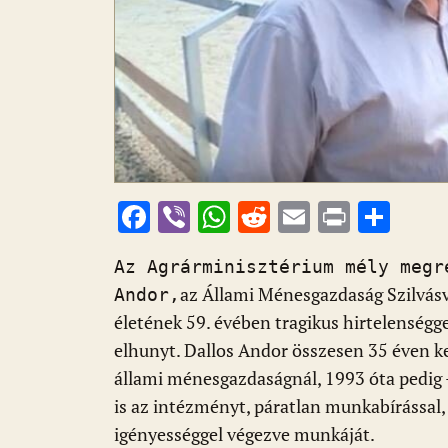
F
Vi
W
R
E
Pr
O
ac
b
h
e
m
in
ss
Az Agrárminisztérium mély megr
e
er
at
d
ai
t
za
az Állami Ménesgazdaság Szilvásv
Andor,
b
s
di
l
m
életének 59. évében tragikus hirtelenségg
o
A
t
e
elhunyt. Dallos Andor összesen 35 éven ke
o
p
g
állami ménesgazdaságnál, 1993 óta pedig –
k
p
is az intézményt, páratlan munkabírással
igényességgel végezve munkáját.