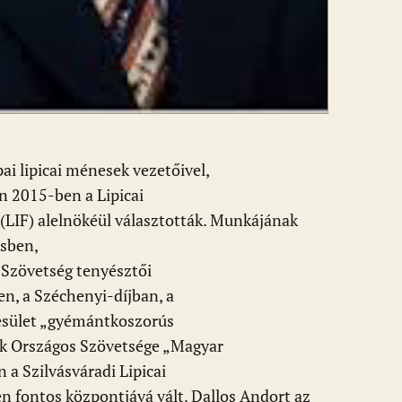
ai lipicai ménesek vezetőivel,
 2015-ben a Lipicai
LIF) alelnökéül választották. Munkájának
ésben,
s Szövetség tenyésztői
en, a Széchenyi-díjban, a
esület „gyémántkoszorús
ők Országos Szövetsége „Magyar
a Szilvásváradi Lipicai
n fontos központjává vált. Dallos Andort az