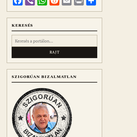
Facebook
Viber
WhatsApp
Reddit
Email
Print
Ossza
meg
KERESÉS
Keresés:
SZIGORÚAN BIZALMATLAN