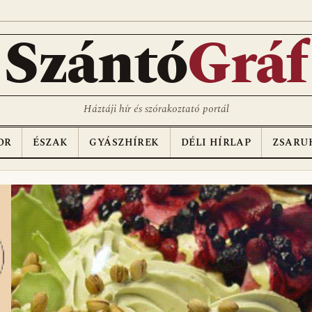
D
Szántó
Gráf
Háztáji hír és szórakoztató portál
OR
ÉSZAK
GYÁSZHÍREK
DÉLI HÍRLAP
ZSARU