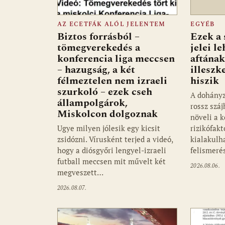
AZ ECETFÁK ALÓL JELENTEM
EGYÉB
Biztos forrásból –
Ezek a 
tömegverekedés a
jelei l
konferencia liga meccsen
aftának
– hazugság, a két
illeszk
félmeztelen nem izraeli
hiszik
szurkoló – ezek cseh
A dohányz
állampolgárok,
rossz szá
Miskolcon dolgoznak
növeli a k
Ugye milyen jólesik egy kicsit
rizikófakt
zsidózni. Vírusként terjed a videó,
kialakulha
hogy a diósgyőri lengyel-izraeli
felismer
futball meccsen mit művelt két
2026.08.06.
megveszett…
2026.08.07.