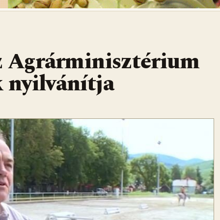
z Agrárminisztérium
 nyilvánítja