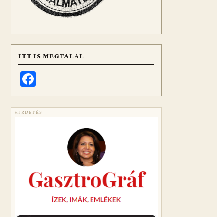
ITT IS MEGTALÁL
Facebook
HIRDETÉS