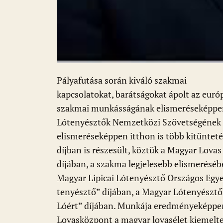
Pályafutása során kiváló szakmai
kapcsolatokat, barátságokat ápolt az európ
szakmai munkásságának elismeréseképpen
Lótenyésztők Nemzetközi Szövetségének (
elismeréseképpen itthon is több kitüntet
díjban is részesült, köztük a Magyar Lova
díjában, a szakma legjelesebb elismeréséb
Magyar Lipicai Lótenyésztő Országos Egy
tenyésztő” díjában, a Magyar Lótenyészt
Lóért” díjában. Munkája eredményeképpen 
Lovasközpont a magyar lovasélet kiemelte