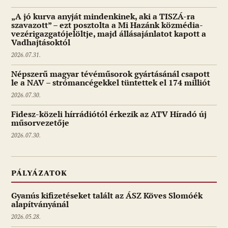
„A jó kurva anyját mindenkinek, aki a TISZÁ-ra
szavazott” – ezt posztolta a Mi Hazánk közmédia-
vezérigazgatójelöltje, majd állásajánlatot kapott a
Vadhajtásoktól
2026.07.31.
Népszerű magyar tévéműsorok gyártásánál csapott
le a NAV – strómancégekkel tüntettek el 174 milliót
2026.07.30.
Fidesz-közeli hírrádiótól érkezik az ATV Híradó új
műsorvezetője
2026.07.30.
PÁLYÁZATOK
Gyanús kifizetéseket talált az ÁSZ Köves Slomóék
alapítványánál
2026.05.28.