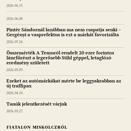
2026.06.15.
2026.06.08.
Pintér Sándornál lazábban ma nem csapatja senki –
Gergényi a vasprefektus is ezt a márkát favorizálta
2026.05.24.
Összemérték A Temuról rendelt 20 ezer forintos
láncfűrészt a legerősebb Stihl géppel, letaglózó
eredmény született
2026.05.09.
Ezeket az autómárkákat mérte be leggyakrabban az
új traffipax
2026.04.10.
Tanúk jelentkezését várjuk
2026.03.27.
FIATALON MISKOLCZRÓL