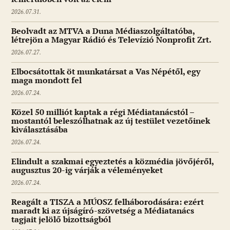
2026.07.31.
Beolvadt az MTVA a Duna Médiaszolgáltatóba,
létrejön a Magyar Rádió és Televízió Nonprofit Zrt.
2026.07.27.
Elbocsátottak öt munkatársat a Vas Népétől, egy
maga mondott fel
2026.07.24.
Közel 50 milliót kaptak a régi Médiatanácstól –
mostantól beleszólhatnak az új testület vezetőinek
kiválasztásába
2026.07.24.
Elindult a szakmai egyeztetés a közmédia jövőjéről,
augusztus 20-ig várják a véleményeket
2026.07.24.
Reagált a TISZA a MÚOSZ felháborodására: ezért
maradt ki az újságíró-szövetség a Médiatanács
tagjait jelölő bizottságból