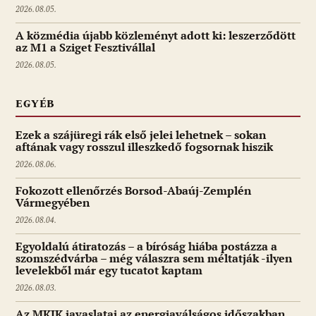
2026.08.05.
A közmédia újabb közleményt adott ki: leszerződött
az M1 a Sziget Fesztivállal
2026.08.05.
EGYÉB
Ezek a szájüregi rák első jelei lehetnek – sokan
aftának vagy rosszul illeszkedő fogsornak hiszik
2026.08.06.
Fokozott ellenőrzés Borsod-Abaúj-Zemplén
Vármegyében
2026.08.04.
Egyoldalú átiratozás – a bíróság hiába postázza a
szomszédvárba – még válaszra sem méltatják -ilyen
levelekből már egy tucatot kaptam
2026.08.03.
Az MKIK javaslatai az energiaválságos időszakban