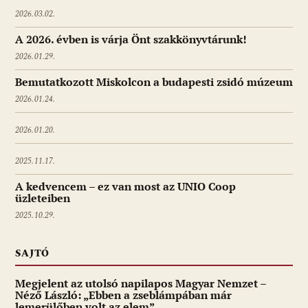
2026.03.02.
A 2026. évben is várja Önt szakkönyvtárunk!
2026.01.29.
Bemutatkozott Miskolcon a budapesti zsidó múzeum
2026.01.24.
2026.01.20.
2025.11.17.
A kedvencem – ez van most az UNIO Coop
üzleteiben
2025.10.29.
SAJTÓ
Megjelent az utolsó napilapos Magyar Nemzet –
Néző László: „Ebben a zseblámpában már
lemerülőben volt az elem”