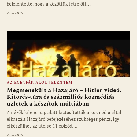
bejelentette, hogy a közöttük létrejött…
2026.08.07.
AZ ECETFÁK ALÓL JELENTEM
Megmenekült a Hazajáró – Hitler-videó,
Kitörés-túra és százmilliós közmédiás
üzletek a készítők múltjában
Fotó: media1.hu
A nézők kilenc nap alatt biztosították a közmédia által
elkaszált Hazajáró befejezéséhez szükséges pénzt, így
elkészülhet az utolsó 11 epizód.…
2026.08.07.