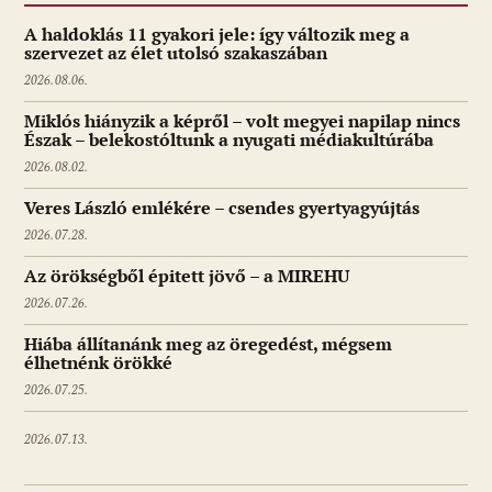
A haldoklás 11 gyakori jele: így változik meg a
szervezet az élet utolsó szakaszában
2026.08.06.
Miklós hiányzik a képről – volt megyei napilap nincs
Észak – belekostóltunk a nyugati médiakultúrába
2026.08.02.
Veres László emlékére – csendes gyertyagyújtás
2026.07.28.
Az örökségből épitett jövő – a MIREHU
2026.07.26.
Hiába állítanánk meg az öregedést, mégsem
élhetnénk örökké
2026.07.25.
2026.07.13.