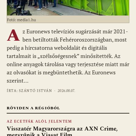
Fotó: media1.hu
A
z Euronews televíziós sugárzását már 2021-
ben betiltották Fehéroroszországban, most
pedig a hírcsatorna weboldalát és digitális
tartalmait is „szélsőségesnek” minősítették. Az
online anyagok tárolása vagy terjesztése miatt már
az olvasókat is megbüntethetik. Az Euronews
szerint…
ÍRTA: SZÁNTÓ ISTVÁN ·
2026.08.07.
RÖVIDEN A RÉGIÓBÓL
AZ ECETFÁK ALÓL JELENTEM
Visszatér Magyarországra az AXN Crime,
megszűnik a Viasat Film