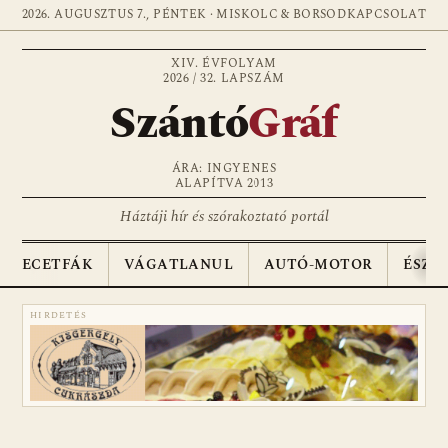
2026. AUGUSZTUS 7., PÉNTEK · MISKOLC & BORSOD
KAPCSOLAT
XIV. ÉVFOLYAM
2026 / 32. LAPSZÁM
Szántó
Gráf
ÁRA: INGYENES
ALAPÍTVA 2013
Háztáji hír és szórakoztató portál
ECETFÁK
VÁGATLANUL
AUTÓ-MOTOR
ÉSZA
HIRDETÉS