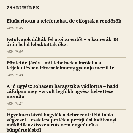
ZSARUHÍREK
Eltakarította a telefonokat, de elfogták a rendőrök
2026.08.05.
Fatolvajok dúlták fel a sátai erdőt – a kamerák 48
órán belül lebuktatták őket
2026.08.04.
Büntetőeljárás – mit tehetnek a bírók ha a
feljelentésben bűncselekmény gyanúja merül fel –
2026.08.03.
A jó ügyész sohasem haragszik a vádlottra – hadd
cáfoljam meg – a volt legfőbb ügyész helyettese
mondta
2026.07.31.
Figyelmen kívül hagyták a debreceni ítélő tábla
végzését – csak leseperték a perújítási inditványt -
működik az összetartás nem engednek a
bűnpártolásból