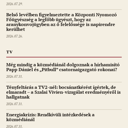
2026.07.29.
Belső levélben figyelmeztette a Központi Nyomozó
Főügyészség a legfőbb ügyészt, hogy az
aranykonvojügyben az ő felelőssége is napirendre
kerülhet
2026.07.26.
TV
Még mindig a közmédiánál dolgoznak a hírhamisító
Papp Dániel és „Pitbull” csatornaigazgató rokonai?
2026.07.31.
Tényfeltárás a TV2-nél: bocsánatkérést ígértek, de
elmaradt – a Szalai Vivien-vizsgálat eredményéről is
hallgatnak
2026.07.31.
Energiakrízis: Rendkívüli intézkedések a
közmédiánál
2026.07.31.