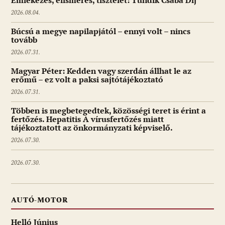
Emlékezés, elismerés, tisztelet: Tündik Csaba Díj
2026.08.04.
Búcsú a megye napilapjától – ennyi volt – nincs
tovább
2026.07.31.
Magyar Péter: Kedden vagy szerdán állhat le az
erőmű – ez volt a paksi sajtótájékoztató
2026.07.31.
Többen is megbetegedtek, közösségi teret is érint a
fertőzés. Hepatitis A vírusfertőzés miatt
tájékoztatott az önkormányzati képviselő.
2026.07.30.
2026.07.30.
AUTÓ-MOTOR
Helló Június