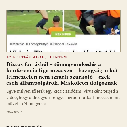
AZ ECETFÁK ALÓL JELENTEM
Biztos forrásból – tömegverekedés a
konferencia liga meccsen – hazugság, a két
félmeztelen nem izraeli szurkoló – ezek
cseh állampolgárok, Miskolcon dolgoznak
Ugye milyen jólesik egy kicsit zsidózni. Vírusként terjed a
videó, hogy a diósgyőri lengyel-izraeli futball meccsen mit
művelt két megveszett…
2026.08.07.