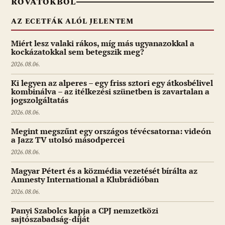
ROVATOKBÓL
AZ ECETFÁK ALÓL JELENTEM
Miért lesz valaki rákos, míg más ugyanazokkal a
kockázatokkal sem betegszik meg?
2026.08.06.
Ki legyen az alperes – egy friss sztori egy átkosbélivel
kombinálva – az itélkezési szünetben is zavartalan a
jogszolgáltatás
2026.08.06.
Megint megszűnt egy országos tévécsatorna: videón
a Jazz TV utolsó másodpercei
2026.08.06.
Magyar Pétert és a közmédia vezetését bírálta az
Amnesty International a Klubrádióban
2026.08.06.
Panyi Szabolcs kapja a CPJ nemzetközi
sajtószabadság-díját