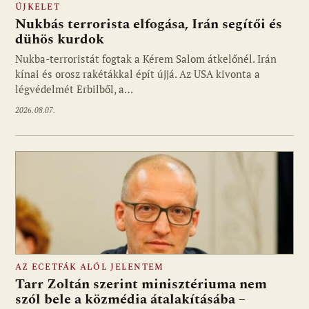
ÚJKELET
Nukbás terrorista elfogása, Irán segítői és
dühös kurdok
Nukba-terroristát fogtak a Kérem Salom átkelőnél. Irán
kínai és orosz rakétákkal épít újjá. Az USA kivonta a
légvédelmét Erbilből, a…
2026.08.07.
AZ ECETFÁK ALÓL JELENTEM
Tarr Zoltán szerint minisztériuma nem
szól bele a közmédia átalakításába –