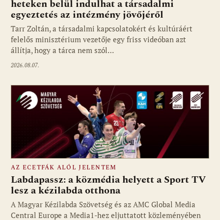
heteken belül indulhat a társadalmi
Fotó: media1.hu
egyeztetés az intézmény jövőjéről
Tarr Zoltán, a társadalmi kapcsolatokért és kultúráért
felelős minisztérium vezetője egy friss videóban azt
állítja, hogy a tárca nem szól…
2026.08.07.
AZ ECETFÁK ALÓL JELENTEM
Labdapassz: a közmédia helyett a Sport TV
lesz a kézilabda otthona
A Magyar Kézilabda Szövetség és az AMC Global Media
Fotó: media1.hu
Central Europe a Media1-hez eljuttatott közleményében