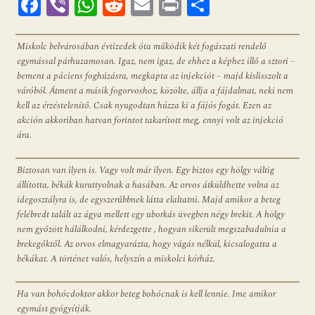
F
Vi
W
R
E
Pr
O
ac
b
h
e
m
in
ss
e
er
at
d
ai
t
za
Miskolc belvárosában évtizedek óta működik két fogászati rendelő
egymással párhuzamosan. Igaz, nem igaz, de ehhez a képhez illő a sztori –
b
s
di
l
m
bement a páciens foghúzásra, megkapta az injekciót – majd kislisszolt a
o
A
t
e
váróból. Átment a másik fogorvoshoz, közölte, állja a fájdalmat, neki nem
kell az érzéstelenítő. Csak nyugodtan húzza ki a fájós fogát. Ezen az
o
p
g
akción akkoriban hatvan forintot takarított meg, ennyi volt az injekció
k
p
ára.
Biztosan van ilyen is. Vagy volt már ilyen. Egy biztos egy hölgy váltig
állította, békák kuruttyolnak a hasában. Az orvos átküldhette volna az
idegosztályra is, de egyszerűbbnek látta elaltatni. Majd amikor a beteg
felébredt talált az ágya mellett egy uborkás üvegben négy brekit. A hölgy
nem győzött hálálkodni, kérdezgette , hogyan sikerült megszabadulnia a
brekegőktől. Az orvos elmagyarázta, hogy vágás nélkül, kicsalogatta a
békákat. A történet valós, helyszín a miskolci kórház.
Ha van bohócdoktor akkor beteg bohócnak is kell lennie. Ime amikor
egymást gyógyítják.