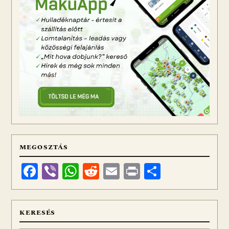
MEGOSZTÁS
Facebook
Viber
WhatsApp
Reddit
Email
Print
Ossza
meg
KERESÉS