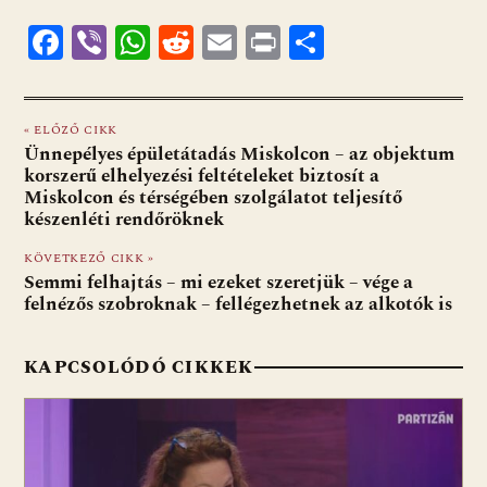
F
Vi
W
R
E
Pr
O
ac
b
h
e
m
in
ss
e
er
at
d
ai
t
za
« ELŐZŐ CIKK
b
s
di
l
m
Ünnepélyes épületátadás Miskolcon – az objektum
o
A
t
e
korszerű elhelyezési feltételeket biztosít a
Miskolcon és térségében szolgálatot teljesítő
o
p
g
készenléti rendőröknek
k
p
KÖVETKEZŐ CIKK »
Semmi felhajtás – mi ezeket szeretjük – vége a
felnézős szobroknak – fellégezhetnek az alkotók is
KAPCSOLÓDÓ CIKKEK