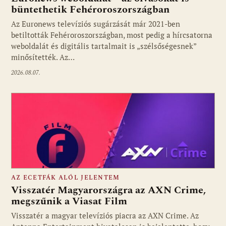
büntethetik Fehéroroszországban
Fotó: media1.hu
Az Euronews televíziós sugárzását már 2021-ben
betiltották Fehéroroszországban, most pedig a hírcsatorna
weboldalát és digitális tartalmait is „szélsőségesnek”
minősítették. Az…
2026.08.07.
AZ ECETFÁK ALÓL JELENTEM
Visszatér Magyarországra az AXN Crime,
megszűnik a Viasat Film
Visszatér a magyar televíziós piacra az AXN Crime. Az
Fotó: media1.hu