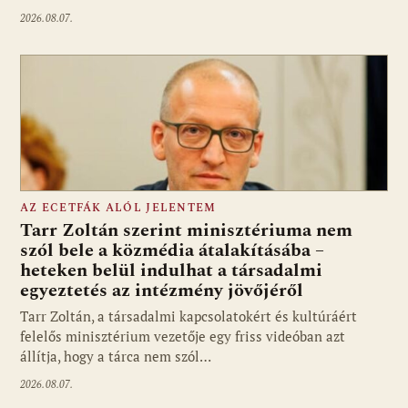
2026.08.07.
AZ ECETFÁK ALÓL JELENTEM
Tarr Zoltán szerint minisztériuma nem
szól bele a közmédia átalakításába –
heteken belül indulhat a társadalmi
Fotó: media1.hu
egyeztetés az intézmény jövőjéről
Tarr Zoltán, a társadalmi kapcsolatokért és kultúráért
felelős minisztérium vezetője egy friss videóban azt
állítja, hogy a tárca nem szól…
2026.08.07.