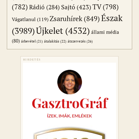
(782)
TV
(798)
Sajtó
(423)
Rádió
(284)
Észak
Zsaruhírek
(849)
Vágatlanul
(119)
Újkelet
(4532)
(3989)
állami média
(80)
átszervezés
(26)
árbevétel
(21)
átalakítás
(22)
HIRDETÉS