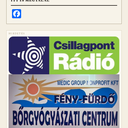
ITT IS MEGTALÁL
Facebook
HIRDETÉS