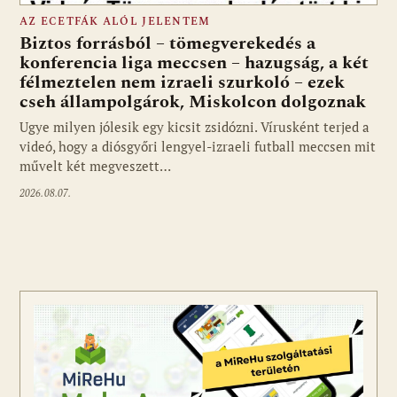
AZ ECETFÁK ALÓL JELENTEM
Biztos forrásból – tömegverekedés a
konferencia liga meccsen – hazugság, a két
félmeztelen nem izraeli szurkoló – ezek
cseh állampolgárok, Miskolcon dolgoznak
Ugye milyen jólesik egy kicsit zsidózni. Vírusként terjed a
videó, hogy a diósgyőri lengyel-izraeli futball meccsen mit
művelt két megveszett…
2026.08.07.