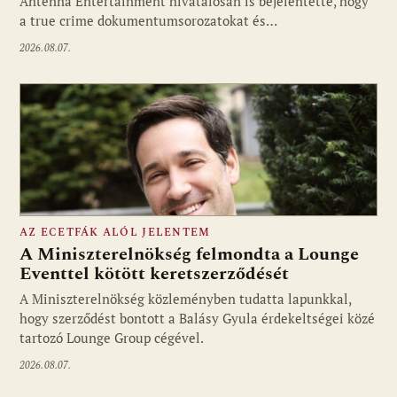
Antenna Entertainment hivatalosan is bejelentette, hogy
a true crime dokumentumsorozatokat és…
2026.08.07.
AZ ECETFÁK ALÓL JELENTEM
A Miniszterelnökség felmondta a Lounge
Eventtel kötött keretszerződését
A Miniszterelnökség közleményben tudatta lapunkkal,
Fotó: media1.hu
hogy szerződést bontott a Balásy Gyula érdekeltségei közé
tartozó Lounge Group cégével.
2026.08.07.