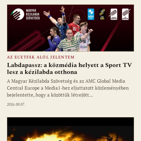
AZ ECETFÁK ALÓL JELENTEM
Labdapassz: a közmédia helyett a Sport TV
lesz a kézilabda otthona
A Magyar Kézilabda Szövetség és az AMC Global Media
Fotó: media1.hu
Central Europe a Media1-hez eljuttatott közleményében
bejelentette, hogy a közöttük létrejött…
2026.08.07.