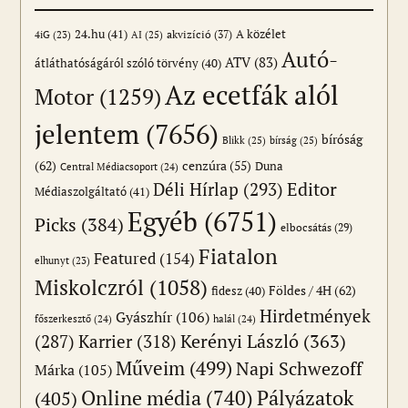
24.hu
(41)
akvizíció
(37)
A közélet
AI
(25)
4iG
(23)
Autó-
ATV
(83)
átláthatóságáról szóló törvény
(40)
Az ecetfák alól
Motor
(1259)
jelentem
(7656)
bíróság
Blikk
(25)
bírság
(25)
(62)
cenzúra
(55)
Duna
Central Médiacsoport
(24)
Editor
Déli Hírlap
(293)
Médiaszolgáltató
(41)
Egyéb
(6751)
Picks
(384)
elbocsátás
(29)
Fiatalon
Featured
(154)
elhunyt
(23)
Miskolczról
(1058)
Földes / 4H
(62)
fidesz
(40)
Hirdetmények
Gyászhír
(106)
főszerkesztő
(24)
halál
(24)
(287)
Karrier
(318)
Kerényi László
(363)
Műveim
(499)
Napi Schwezoff
Márka
(105)
Online média
(740)
Pályázatok
(405)