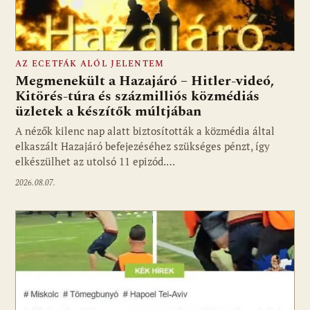
AZ ECETFÁK ALÓL JELENTEM
Megmenekült a Hazajáró – Hitler-videó,
Kitörés-túra és százmilliós közmédiás
üzletek a készítők múltjában
Fotó: media1.hu
A nézők kilenc nap alatt biztosították a közmédia által
elkaszált Hazajáró befejezéséhez szükséges pénzt, így
elkészülhet az utolsó 11 epizód.…
2026.08.07.