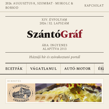
2026. AUGUSZTUS 8., SZOMBAT · MISKOLC &
KAPCSOLAT
BORSOD
XIV. ÉVFOLYAM
2026 / 32. LAPSZÁM
Szántó
Gráf
ÁRA: INGYENES
ALAPÍTVA 2013
Háztáji hír és szórakoztató portál
ECETFÁK
VÁGATLANUL
AUTÓ-MOTOR
ÉSZA
HIRDETÉS