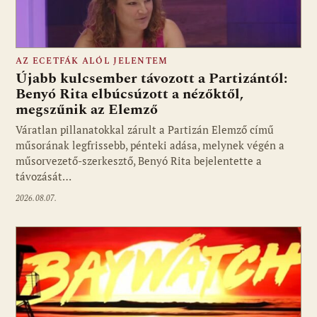
AZ ECETFÁK ALÓL JELENTEM
Újabb kulcsember távozott a Partizántól:
Benyó Rita elbúcsúzott a nézőktől,
megszűnik az Elemző
Fotó: media1.hu
Váratlan pillanatokkal zárult a Partizán Elemző című
műsorának legfrissebb, pénteki adása, melynek végén a
műsorvezető-szerkesztő, Benyó Rita bejelentette a
távozását…
2026.08.07.