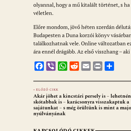
olyannal, hogy a mű kitalált történet, s h
véletlen.
Előre mondom, jövő héten szerdán délutá
Budapesten a Duna korzói könyv vásárban
találkozhatnak vele. Online változatban e
ára ennél drágább. Az első visszhang – ak
F
Vi
W
R
E
Pr
O
ac
b
h
e
m
in
ss
e
er
at
d
ai
t
za
« ELŐZŐ CIKK
b
s
di
l
m
Akár jöhet a kincstári persely is – lehetné
o
A
t
e
skótabbak is – karácsonyra visszakaptuk a
sajátunkat – s még örültünk is mint a maj
o
p
g
nyúlványának
k
p
KAPCSOLÓDÓ CIKKEK