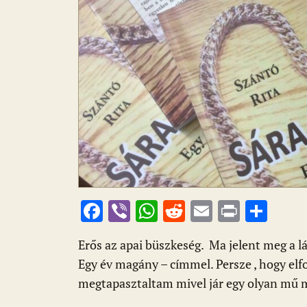
F
Vi
W
R
E
Pr
O
ac
b
h
e
m
in
ss
Erős az apai büszkeség. Ma jelent meg a 
e
er
at
d
ai
t
za
Egy év magány – címmel. Persze , hogy elf
b
s
di
l
m
megtapasztaltam mivel jár egy olyan mű m
o
A
t
e