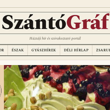
D
Szántó
Gráf
Háztáji hír és szórakoztató portál
OR
ÉSZAK
GYÁSZHÍREK
DÉLI HÍRLAP
ZSARU