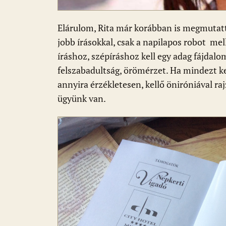
Elárulom, Rita már korábban is megmutatta
jobb írásokkal, csak a napilapos robot mel
íráshoz, szépíráshoz kell egy adag fájdalo
felszabadultság, örömérzet. Ha mindezt k
annyira érzékletesen, kellő öniróniával ra
ügyünk van.