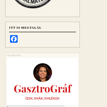
ITT IS MEGTALÁL
Facebook
HIRDETÉS