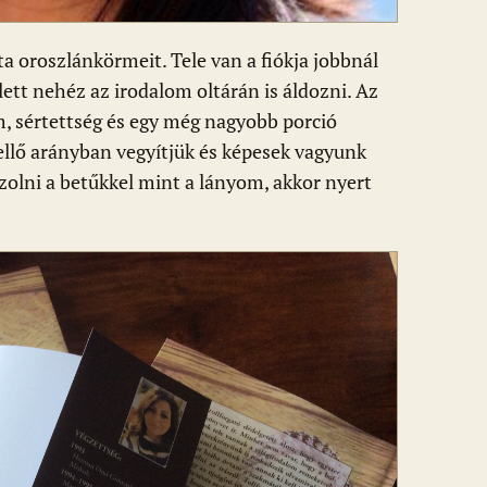
 oroszlánkörmeit. Tele van a fiókja jobbnál
lett nehéz az irodalom oltárán is áldozni. Az
m, sértettség és egy még nagyobb porció
ellő arányban vegyítjük és képesek vagyunk
jzolni a betűkkel mint a lányom, akkor nyert