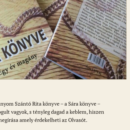
lányom Szántó Rita könyve – a Sára könyve –
ogult vagyok, s tényleg dagad a keblem, hiszen
egírása amely érdekelheti az Olvasót.