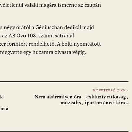
a véletlenül valaki magára ismerne az csupán
n négy órától a Géniuszban dedikál majd
 az AB Ovo 108. számú sátránál
zer forintért rendelhető. A bolti nyomtatott
i megvette egy huzamra olvasta végig.
KÖVETKEZŐ CIKK »
nk
Nem akármilyen óra – exkluzív ritkaság ,
muzeális , ipartörténeti kincs
om a