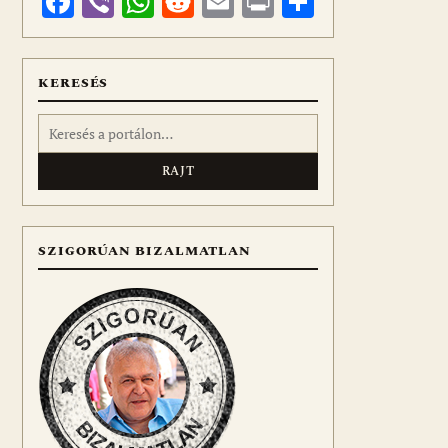
Facebook
Viber
WhatsApp
Reddit
Email
Print
Ossza
meg
KERESÉS
Keresés:
SZIGORÚAN BIZALMATLAN