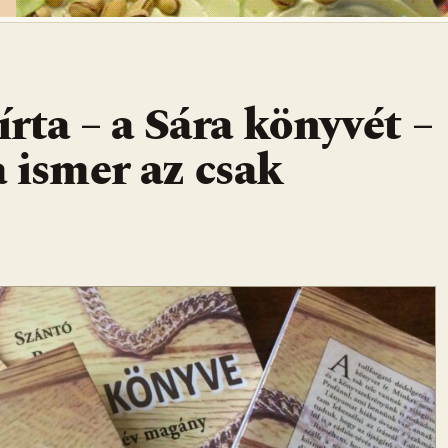
rta – a Sára könyvét –
 ismer az csak