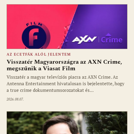
AZ ECETFÁK ALÓL JELENTEM
Visszatér Magyarországra az AXN Crime,
megszűnik a Viasat Film
Visszatér a magyar televíziós piacra az AXN Crime. Az
Fotó: media1.hu
Antenna Entertainment hivatalosan is bejelentette, hogy
a true crime dokumentumsorozatokat és…
2026.08.07.