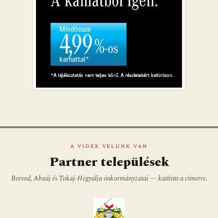
A VIDÉK VELÜNK VAN
Partner települések
Borsod, Abaúj és Tokaj-Hegyalja önkormányzatai — kattints a címerre.