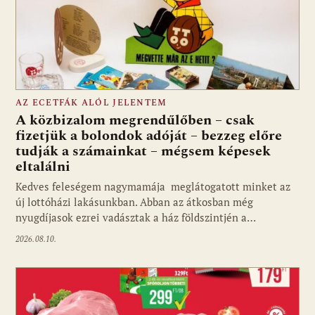
AZ ECETFÁK ALÓL JELENTEM
A közbizalom megrendűlőben – csak
fizetjük a bolondok adóját – bezzeg előre
tudják a számainkat – mégsem képesek
eltalálni
Kedves feleségem nagymamája meglátogatott minket az
új lottóházi lakásunkban. Abban az átkosban még
nyugdíjasok ezrei vadásztak a ház földszintjén a…
2026.08.10.