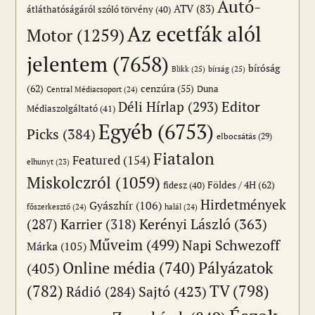
Autó-
ATV
(83)
átláthatóságáról szóló törvény
(40)
Az ecetfák alól
Motor
(1259)
jelentem
(7658)
bíróság
Blikk
(25)
bírság
(25)
(62)
cenzúra
(55)
Duna
Central Médiacsoport
(24)
Editor
Déli Hírlap
(293)
Médiaszolgáltató
(41)
Egyéb
(6753)
Picks
(384)
elbocsátás
(29)
Fiatalon
Featured
(154)
elhunyt
(23)
Miskolczról
(1059)
Földes / 4H
(62)
fidesz
(40)
Hirdetmények
Gyászhír
(106)
főszerkesztő
(24)
halál
(24)
(287)
Karrier
(318)
Kerényi László
(363)
Műveim
(499)
Napi Schwezoff
Márka
(105)
Online média
(740)
Pályázatok
(405)
(782)
TV
(798)
Sajtó
(423)
Rádió
(284)