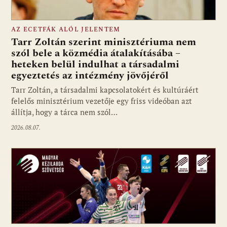
AZ ECETFÁK ALÓL JELENTEM
Tarr Zoltán szerint minisztériuma nem
szól bele a közmédia átalakításába –
heteken belül indulhat a társadalmi
Fotó: media1.hu
egyeztetés az intézmény jövőjéről
Tarr Zoltán, a társadalmi kapcsolatokért és kultúráért
felelős minisztérium vezetője egy friss videóban azt
állítja, hogy a tárca nem szól…
2026.08.07.