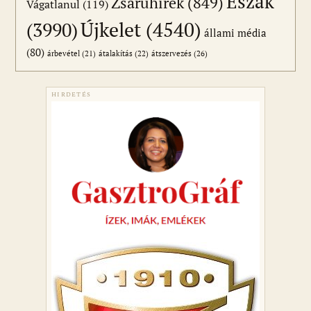
Észak
Zsaruhírek
(849)
Vágatlanul
(119)
Újkelet
(4540)
(3990)
állami média
(80)
átszervezés
(26)
árbevétel
(21)
átalakítás
(22)
HIRDETÉS