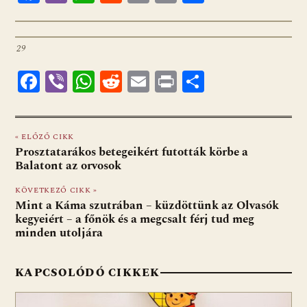
ac
b
h
e
m
in
ss
e
er
at
d
ai
t
za
29
b
s
di
l
m
o
A
t
e
F
Vi
W
R
E
Pr
O
o
p
g
ac
b
h
e
m
in
ss
k
p
e
er
at
d
ai
t
za
« ELŐZŐ CIKK
b
s
di
l
m
Prosztatarákos betegeikért futották körbe a
o
A
t
e
Balatont az orvosok
o
p
g
KÖVETKEZŐ CIKK »
Mint a Káma szutrában – küzdöttünk az Olvasók
k
p
kegyeiért – a főnök és a megcsalt férj tud meg
minden utoljára
KAPCSOLÓDÓ CIKKEK