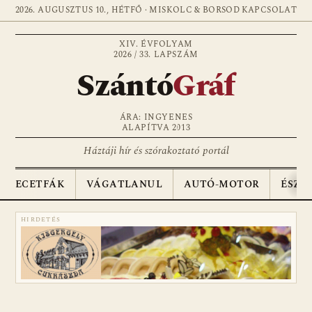
2026. AUGUSZTUS 10., HÉTFŐ · MISKOLC & BORSOD
KAPCSOLAT
XIV. ÉVFOLYAM
2026 / 33. LAPSZÁM
Szántó
Gráf
ÁRA: INGYENES
ALAPÍTVA 2013
Háztáji hír és szórakoztató portál
ECETFÁK
VÁGATLANUL
AUTÓ-MOTOR
ÉSZA
HIRDETÉS