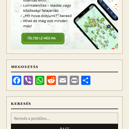
MEGOSZTÁS
Facebook
Viber
WhatsApp
Reddit
Email
Print
Ossza
meg
KERESÉS
Keresés: