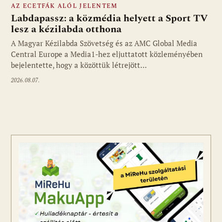
AZ ECETFÁK ALÓL JELENTEM
Labdapassz: a közmédia helyett a Sport TV
lesz a kézilabda otthona
A Magyar Kézilabda Szövetség és az AMC Global Media
Fotó: media1.hu
Central Europe a Media1-hez eljuttatott közleményében
bejelentette, hogy a közöttük létrejött…
2026.08.07.