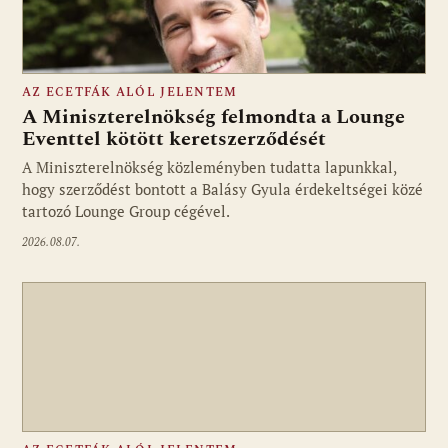
AZ ECETFÁK ALÓL JELENTEM
A Miniszterelnökség felmondta a Lounge
Eventtel kötött keretszerződését
A Miniszterelnökség közleményben tudatta lapunkkal,
Fotó: media1.hu
hogy szerződést bontott a Balásy Gyula érdekeltségei közé
tartozó Lounge Group cégével.
2026.08.07.