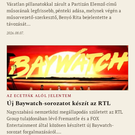
Váratlan pillanatokkal zárult a Partizán Elemző című
műsorának legfrissebb, pénteki adása, melynek végén a
műsorvezető-szerkesztő, Benyó Rita bejelentette a
távozását…
2026.08.07.
AZ ECETFÁK ALÓL JELENTEM
Új Baywatch-sorozatot készít az RTL
Nagyszabású nemzetközi megállapodás született az RTL
Group tulajdonában lévő Fremantle és a FOX
Fotó: media1.hu
Entertainment által közösen készített új Baywatch-
sorozat forgalmazásáról.…