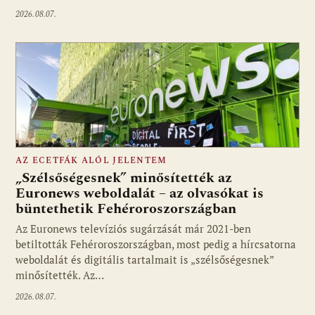
2026.08.07.
AZ ECETFÁK ALÓL JELENTEM
„Szélsőségesnek” minősítették az
Euronews weboldalát – az olvasókat is
büntethetik Fehéroroszországban
Fotó: media1.hu
Az Euronews televíziós sugárzását már 2021-ben
betiltották Fehéroroszországban, most pedig a hírcsatorna
weboldalát és digitális tartalmait is „szélsőségesnek”
minősítették. Az…
2026.08.07.