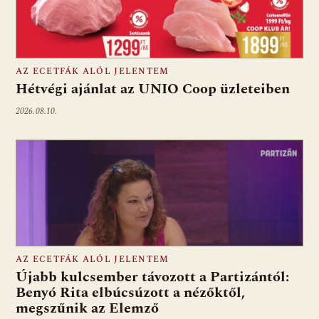
AZ ECETFÁK ALÓL JELENTEM
Hétvégi ajánlat az UNIO Coop üzleteiben
2026.08.10.
AZ ECETFÁK ALÓL JELENTEM
Újabb kulcsember távozott a Partizántól:
Benyó Rita elbúcsúzott a nézőktől,
megszűnik az Elemző
Fotó: media1.hu