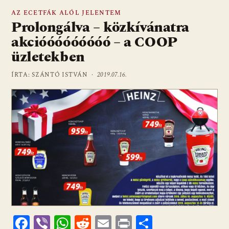
AZ ECETFÁK ALÓL JELENTEM
Prolongálva – közkívánatra
akcióóóóóóóóó – a COOP
üzletekben
ÍRTA: SZÁNTÓ ISTVÁN ·
2019.07.16.
F
Vi
W
R
E
Pr
O