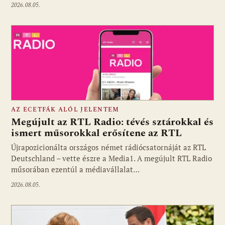
2026.08.05.
AZ ECETFÁK ALÓL JELENTEM
Megújult az RTL Radio: tévés sztárokkal és
ismert műsorokkal erősítene az RTL
Újrapozicionálta országos német rádiócsatornáját az RTL
Fotó: media1.hu
Deutschland – vette észre a Media1. A megújult RTL Radio
műsorában ezentúl a médiavállalat…
2026.08.05.