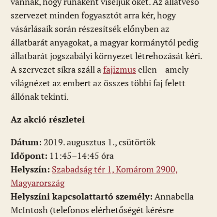
vannak, hogy ruhaként viseljük őket. Az állatvéső
szervezet minden fogyasztót arra kér, hogy
vásárlásaik során részesítsék előnyben az
állatbarát anyagokat, a magyar kormánytól pedig
állatbarát jogszabályi környezet létrehozását kéri.
A szervezet síkra száll a
fajizmus
ellen – amely
világnézet az embert az összes többi faj felett
állónak tekinti.
Az akció részletei
Dátum:
2019. augusztus 1., csütörtök
Időpont:
11:45–14:45 óra
Helyszín:
Szabadság tér 1, Komárom 2900,
Magyarország
Helyszíni kapcsolattartó személy:
Annabella
McIntosh (telefonos elérhetőségét kérésre