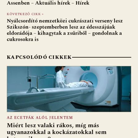
o
A
t
e
Assenben – Aktuális hírek – Hírek
o
p
g
KÖVETKEZŐ CIKK »
Nyálcsordító nemzetközi cukrászati verseny lesz
k
p
Szikszón- szeptemberben lesz az édesszájúak
eldorádója – kihagytak a zsűriből – gondolnak a
cukrosokra is
KAPCSOLÓDÓ CIKKEK
AZ ECETFÁK ALÓL JELENTEM
Miért lesz valaki rákos, míg más
ugyanazokkal a kockázatokkal sem