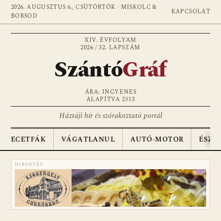
2026. AUGUSZTUS 6., CSÜTÖRTÖK · MISKOLC &
KAPCSOLAT
BORSOD
XIV. ÉVFOLYAM
2026 / 32. LAPSZÁM
Szántó
Gráf
ÁRA: INGYENES
ALAPÍTVA 2013
Háztáji hír és szórakoztató portál
ECETFÁK
VÁGATLANUL
AUTÓ-MOTOR
ÉSZA
HIRDETÉS