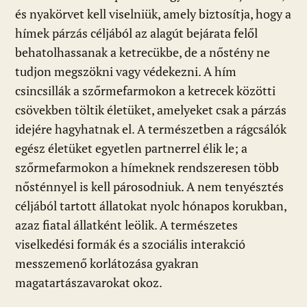
és nyakörvet kell viselniük, amely biztosítja, hogy a
hímek párzás céljából az alagút bejárata felől
behatolhassanak a ketrecükbe, de a nőstény ne
tudjon megszökni vagy védekezni. A hím
csincsillák a szőrmefarmokon a ketrecek közötti
csövekben töltik életüket, amelyeket csak a párzás
idejére hagyhatnak el. A természetben a rágcsálók
egész életüket egyetlen partnerrel élik le; a
szőrmefarmokon a hímeknek rendszeresen több
nősténnyel is kell párosodniuk. A nem tenyésztés
céljából tartott állatokat nyolc hónapos korukban,
azaz fiatal állatként leölik. A természetes
viselkedési formák és a szociális interakció
messzemenő korlátozása gyakran
magatartászavarokat okoz.