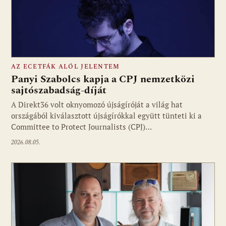
AZ ECETFÁK ALÓL JELENTEM
Panyi Szabolcs kapja a CPJ nemzetközi
sajtószabadság-díját
A Direkt36 volt oknyomozó újságíróját a világ hat
Fotó: media1.hu
országából kiválasztott újságírókkal együtt tünteti ki a
Committee to Protect Journalists (CPJ)…
2026.08.05.