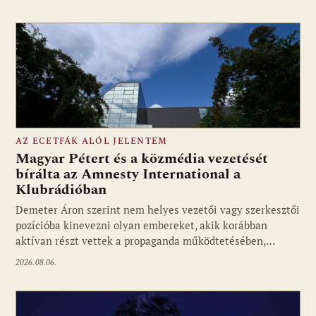
AZ ECETFÁK ALÓL JELENTEM
Magyar Pétert és a közmédia vezetését
bírálta az Amnesty International a
Klubrádióban
Fotó: media1.hu
Demeter Áron szerint nem helyes vezetői vagy szerkesztői
pozícióba kinevezni olyan embereket, akik korábban
aktívan részt vettek a propaganda működtetésében,…
2026.08.06.