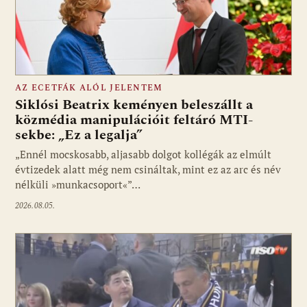
AZ ECETFÁK ALÓL JELENTEM
Siklósi Beatrix keményen beleszállt a
közmédia manipulációit feltáró MTI-
sekbe: „Ez a legalja”
Fotó: media1.hu
„Ennél mocskosabb, aljasabb dolgot kollégák az elmúlt
évtizedek alatt még nem csináltak, mint ez az arc és név
nélküli »munkacsoport«”…
2026.08.05.