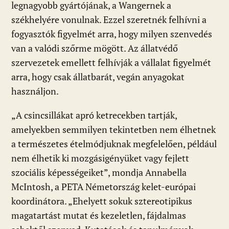
k
p
legnagyobb gyártójának, a Wangernek a
székhelyére vonulnak. Ezzel szeretnék felhívni a
fogyasztók figyelmét arra, hogy milyen szenvedés
van a valódi szőrme mögött. Az állatvédő
szervezetek emellett felhívják a vállalat figyelmét
arra, hogy csak állatbarát, vegán anyagokat
használjon.
„A csincsillákat apró ketrecekben tartják,
amelyekben semmilyen tekintetben nem élhetnek
a természetes ételmódjuknak megfelelően, például
nem élhetik ki mozgásigényüket vagy fejlett
szociális képességeiket”, mondja Annabella
McIntosh, a PETA Németország kelet-európai
koordinátora. „Ehelyett sokuk sztereotipikus
magatartást mutat és kezeletlen, fájdalmas