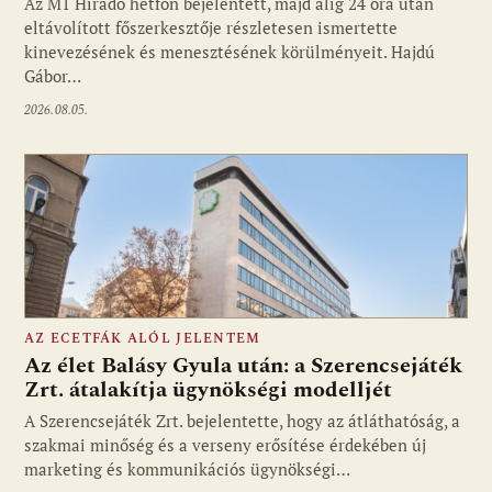
Az M1 Híradó hétfőn bejelentett, majd alig 24 óra után
eltávolított főszerkesztője részletesen ismertette
kinevezésének és menesztésének körülményeit. Hajdú
Gábor…
2026.08.05.
AZ ECETFÁK ALÓL JELENTEM
Az élet Balásy Gyula után: a Szerencsejáték
Zrt. átalakítja ügynökségi modelljét
A Szerencsejáték Zrt. bejelentette, hogy az átláthatóság, a
Fotó: media1.hu
szakmai minőség és a verseny erősítése érdekében új
marketing és kommunikációs ügynökségi…