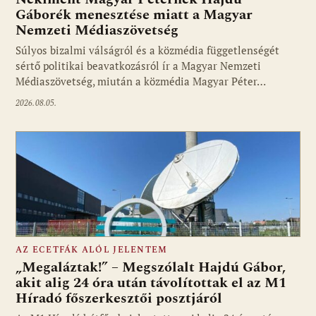
Gáborék menesztése miatt a Magyar
Nemzeti Médiaszövetség
Fotó: media1.hu
Súlyos bizalmi válságról és a közmédia függetlenségét
sértő politikai beavatkozásról ír a Magyar Nemzeti
Médiaszövetség, miután a közmédia Magyar Péter…
2026.08.05.
AZ ECETFÁK ALÓL JELENTEM
„Megaláztak!” – Megszólalt Hajdú Gábor,
akit alig 24 óra után távolítottak el az M1
Híradó főszerkesztői posztjáról
Fotó: media1.hu