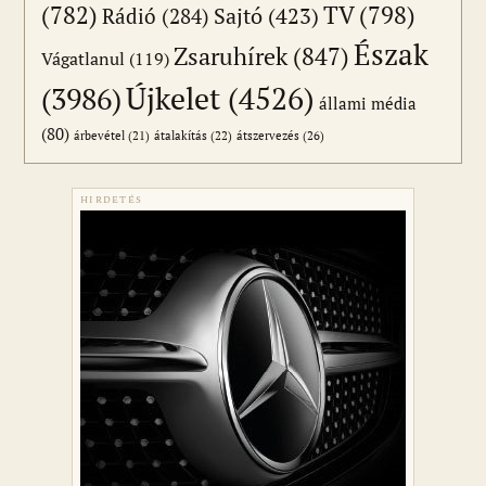
(782)
TV
(798)
Sajtó
(423)
Rádió
(284)
Észak
Zsaruhírek
(847)
Vágatlanul
(119)
Újkelet
(4526)
(3986)
állami média
(80)
átszervezés
(26)
árbevétel
(21)
átalakítás
(22)
HIRDETÉS