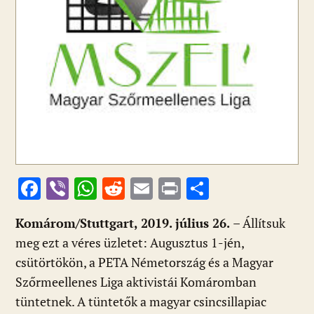
F
Vi
W
R
E
Pr
O
ac
b
h
e
m
in
ss
Komárom/Stuttgart, 2019. július 26.
– Állítsuk
e
er
at
d
ai
t
za
meg ezt a véres üzletet: Augusztus 1-jén,
b
s
di
l
m
csütörtökön, a PETA Németország és a Magyar
o
A
t
e
Szőrmeellenes Liga aktivistái Komáromban
o
p
g
tüntetnek. A tüntetők a magyar csincsillapiac