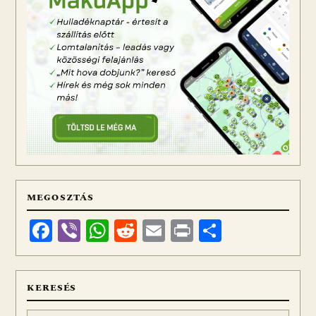
MEGOSZTÁS
Facebook
Viber
WhatsApp
Reddit
Email
Print
Ossza
meg
KERESÉS