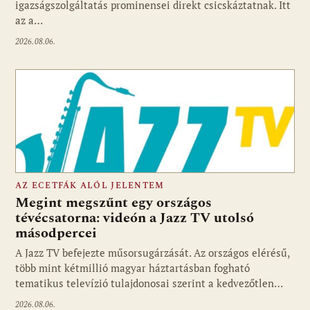
igazságszolgáltatás prominensei direkt csicskáztatnak. Itt
az a…
2026.08.06.
AZ ECETFÁK ALÓL JELENTEM
Megint megszűnt egy országos
tévécsatorna: videón a Jazz TV utolsó
másodpercei
Fotó: media1.hu
A Jazz TV befejezte műsorsugárzását. Az országos elérésű,
több mint kétmillió magyar háztartásban fogható
tematikus televízió tulajdonosai szerint a kedvezőtlen…
2026.08.06.