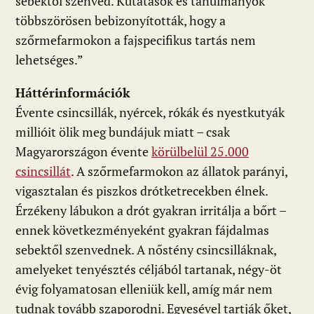
sebektől szenved. Kutatások és tanulmányok
többszörösen bebizonyították, hogy a
szőrmefarmokon a fajspecifikus tartás nem
lehetséges.”
Háttérinformációk
Évente csincsillák, nyércek, rókák és nyestkutyák
millióit ölik meg bundájuk miatt – csak
Magyarországon évente
körülbelül 25.000
csincsillát
. A szőrmefarmokon az állatok parányi,
vigasztalan és piszkos drótketrecekben élnek.
Érzékeny lábukon a drót gyakran irritálja a bőrt –
ennek következményeként gyakran fájdalmas
sebektől szenvednek. A nőstény csincsilláknak,
amelyeket tenyésztés céljából tartanak, négy-öt
évig folyamatosan elleniük kell, amíg már nem
tudnak tovább szaporodni. Egyesével tartják őket,