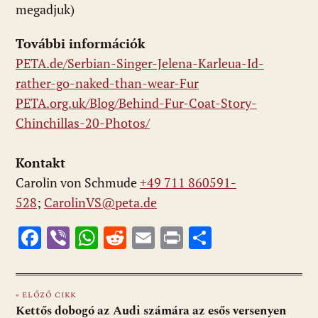
megadjuk)
További információk
PETA.de/Serbian-Singer-Jelena-
Karleua-Id-
rather-go-naked-
than-wear-Fur
PETA.org.uk/Blog/Behind-Fur-
Coat-Story-
Chinchillas-20-
Photos/
Kontakt
Carolin von Schmude
+49 711 860591-
528
;
CarolinVS@peta.de
F
Vi
W
R
E
Pr
O
ac
b
h
e
m
in
ss
e
er
at
d
ai
t
za
« ELŐZŐ CIKK
b
s
di
l
m
Kettős dobogó az Audi számára az esős versenyen