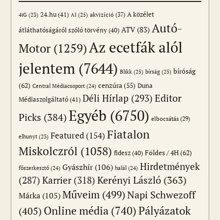
24.hu
(41)
akvizíció
(37)
A közélet
AI
(25)
4iG
(23)
Autó-
ATV
(83)
átláthatóságáról szóló törvény
(40)
Az ecetfák alól
Motor
(1259)
jelentem
(7644)
bíróság
Blikk
(25)
bírság
(25)
(62)
cenzúra
(55)
Duna
Central Médiacsoport
(24)
Editor
Déli Hírlap
(293)
Médiaszolgáltató
(41)
Egyéb
(6750)
Picks
(384)
elbocsátás
(29)
Fiatalon
Featured
(154)
elhunyt
(23)
Miskolczról
(1058)
Földes / 4H
(62)
fidesz
(40)
Hirdetmények
Gyászhír
(106)
főszerkesztő
(24)
halál
(24)
(287)
Karrier
(318)
Kerényi László
(363)
Műveim
(499)
Napi Schwezoff
Márka
(105)
Online média
(740)
Pályázatok
(405)