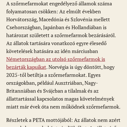
A szőrmefarmokat engedélyező államok száma
folyamatosan csökken: Az elmúlt években
Horvátország, Macedónia és Szlovénia mellett
Csehországban, Japánban és Hollandiában is
határozat született a szőrmefarmok bezárásáról.
Az állatok tartására vonatkozó egyre élesedő
követelések hatására az idén márciusban
Németországban az utolsó szőrmefarmok is
bezárták kapuikat
. Norvégia is úgy döntött, hogy
2025-től betiltja a szőrmefarmokat. Egyes
országokban, például Ausztriában, Nagy-
Britanniában és Svájcban a tilalmak és az
állattartással kapcsolatos magas követelmények
miatt már évek óta nem működnek szőrmefarmok.
Részletek a PETA mottójából: Az állatok nem azért