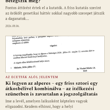
betegszik meg?
Fontos áttörést értek el a kutatók. A friss kutatás szerint
az örökölt genetikai háttér sokkal nagyobb szerepet játszik
a daganatok…
2026.08.06.
AZ ECETFÁK ALÓL JELENTEM
Ki legyen az alperes – egy friss sztori egy
átkosbélivel kombinálva – az itélkezési
szünetben is zavartalan a jogszolgáltatás
Ime a levél, amelyen laikusként képtelen vagyok
eligazodni. Kezdem elhinni, hogy a helyi