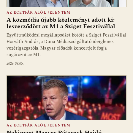
AZ ECETFÁK ALÓL JELENTEM
A közmédia újabb közleményt adott ki:
leszerződött az M1 a Sziget Fesztivállal
Együttműködési megállapodást kötött a Sziget Fesztivállal
Fotó: media1.hu
Horváth András, a Duna Médiaszolgáltató ideiglenes
vezérigazgatója. Magyar előadók koncertjeit fogja
sugározni az M1.
2026.08.05.
AZ ECETFÁK ALÓL JELENTEM
Nekiment Magyar Péternek Hajdú