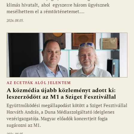
klimás hivatalt, ahol egyszerre három ügyésznek
mesélhettem el a rémtörténetemet.…
2026.08.05.
AZ ECETFÁK ALÓL JELENTEM
A közmédia újabb közleményt adott ki:
leszerződött az M1 a Sziget Fesztivállal
Együttműködési megállapodást kötött a Sziget Fesztivállal
Fotó: media1.hu
Horváth András, a Duna Médiaszolgáltató ideiglenes
vezérigazgatója. Magyar előadók koncertjeit fogja
sugározni az M1.