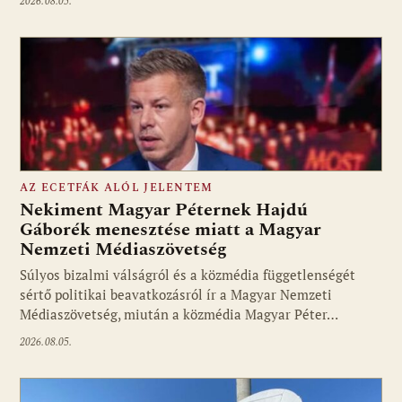
2026.08.05.
AZ ECETFÁK ALÓL JELENTEM
Nekiment Magyar Péternek Hajdú
Gáborék menesztése miatt a Magyar
Nemzeti Médiaszövetség
Fotó: media1.hu
Súlyos bizalmi válságról és a közmédia függetlenségét
sértő politikai beavatkozásról ír a Magyar Nemzeti
Médiaszövetség, miután a közmédia Magyar Péter…
2026.08.05.