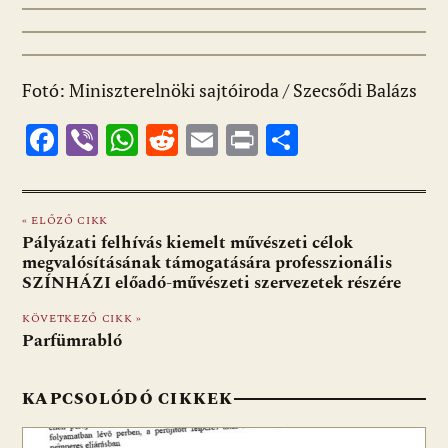
Fotó: Miniszterelnöki sajtóiroda / Szecsődi Balázs
F
Vi
W
R
E
Pr
O
ac
b
h
e
m
in
ss
e
er
at
d
ai
t
za
« ELŐZŐ CIKK
b
s
di
l
m
Pályázati felhívás kiemelt művészeti célok
o
A
t
e
megvalósításának támogatására professzionális
SZÍNHÁZI előadó-művészeti szervezetek részére
o
p
g
KÖVETKEZŐ CIKK »
k
p
Parfümrabló
KAPCSOLÓDÓ CIKKEK