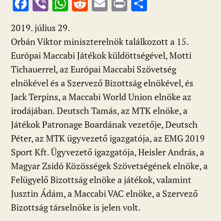
F
Vi
W
R
E
Pr
O
ac
b
h
e
m
in
ss
2019. július 29.
e
er
at
d
ai
t
za
Orbán Viktor miniszterelnök találkozott a 15.
b
s
di
l
m
Európai Maccabi Játékok küldöttségével, Motti
o
A
t
e
Tichauerrel, az Európai Maccabi Szövetség
o
p
g
elnökével és a Szervező Bizottság elnökével, és
k
p
Jack Terpins, a Maccabi World Union elnöke az
irodájában. Deutsch Tamás, az MTK elnöke, a
Játékok Patronage Boardának vezetője, Deutsch
Péter, az MTK ügyvezető igazgatója, az EMG 2019
Sport Kft. Ügyvezető igazgatója, Heisler András, a
Magyar Zsidó Közösségek Szövetségének elnöke, a
Felügyelő Bizottság elnöke a játékok, valamint
Jusztin Ádám, a Maccabi VAC elnöke, a Szervező
Bizottság társelnöke is jelen volt.