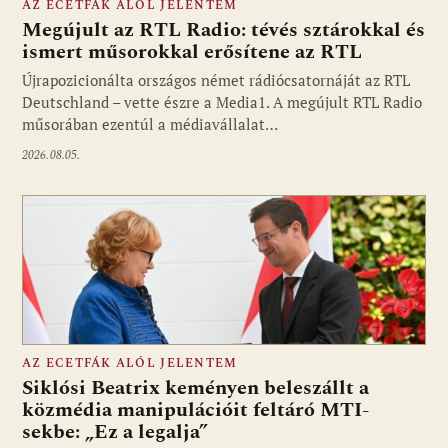
AZ ECETFÁK ALÓL JELENTEM
Megújult az RTL Radio: tévés sztárokkal és
ismert műsorokkal erősítene az RTL
Újrapozicionálta országos német rádiócsatornáját az RTL
Fotó: media1.hu
Deutschland – vette észre a Media1. A megújult RTL Radio
műsorában ezentúl a médiavállalat…
2026.08.05.
AZ ECETFÁK ALÓL JELENTEM
Siklósi Beatrix keményen beleszállt a
közmédia manipulációit feltáró MTI-
sekbe: „Ez a legalja”
Fotó: media1.hu