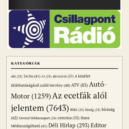
KATEGÓRIÁK
24.hu
(41)
akvizíció
(37)
A közélet
AI
(25)
4iG
(23)
Autó-
ATV
(83)
átláthatóságáról szóló törvény
(40)
Az ecetfák alól
Motor
(1259)
jelentem
(7643)
bíróság
Blikk
(25)
bírság
(25)
(62)
cenzúra
(55)
Duna
Central Médiacsoport
(24)
Editor
Déli Hírlap
(293)
Médiaszolgáltató
(41)