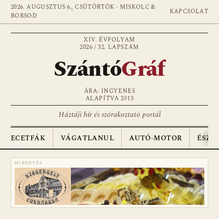
2026. AUGUSZTUS 6., CSÜTÖRTÖK · MISKOLC &
KAPCSOLAT
BORSOD
XIV. ÉVFOLYAM
2026 / 32. LAPSZÁM
Szántó
Gráf
ÁRA: INGYENES
ALAPÍTVA 2013
Háztáji hír és szórakoztató portál
ECETFÁK
VÁGATLANUL
AUTÓ-MOTOR
ÉSZA
HIRDETÉS