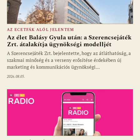
AZ ECETFÁK ALÓL JELENTEM
Az élet Balásy Gyula után: a Szerencsejáték
Zrt. átalakítja ügynökségi modelljét
A Szerencsejáték Zrt. bejelentette, hogy az átláthatóság, a
Fotó: media1.hu
szakmai minőség és a verseny erősítése érdekében új
marketing és kommunikációs ügynökségi…
2026.08.05.