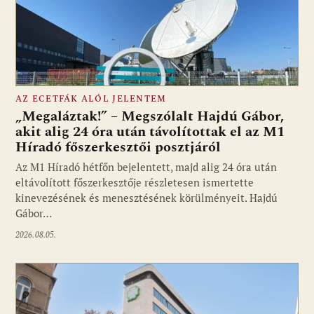
AZ ECETFÁK ALÓL JELENTEM
„Megaláztak!” – Megszólalt Hajdú Gábor,
akit alig 24 óra után távolítottak el az M1
Híradó főszerkesztői posztjáról
Fotó: media1.hu
Az M1 Híradó hétfőn bejelentett, majd alig 24 óra után
eltávolított főszerkesztője részletesen ismertette
kinevezésének és menesztésének körülményeit. Hajdú
Gábor…
2026.08.05.