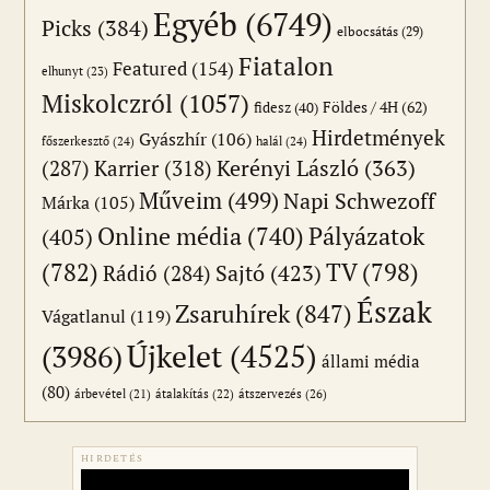
Egyéb
(6749)
Picks
(384)
elbocsátás
(29)
Fiatalon
Featured
(154)
elhunyt
(23)
Miskolczról
(1057)
Földes / 4H
(62)
fidesz
(40)
Hirdetmények
Gyászhír
(106)
főszerkesztő
(24)
halál
(24)
(287)
Karrier
(318)
Kerényi László
(363)
Műveim
(499)
Napi Schwezoff
Márka
(105)
Online média
(740)
Pályázatok
(405)
(782)
TV
(798)
Sajtó
(423)
Rádió
(284)
Észak
Zsaruhírek
(847)
Vágatlanul
(119)
Újkelet
(4525)
(3986)
állami média
(80)
átszervezés
(26)
árbevétel
(21)
átalakítás
(22)
HIRDETÉS