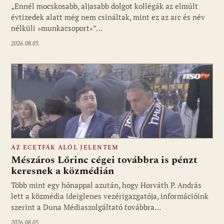
„Ennél mocskosabb, aljasabb dolgot kollégák az elmúlt
évtizedek alatt még nem csináltak, mint ez az arc és név
nélküli »munkacsoport«”…
2026.08.05.
AZ ECETFÁK ALÓL JELENTEM
Mészáros Lőrinc cégei továbbra is pénzt
keresnek a közmédián
Több mint egy hónappal azután, hogy Horváth P. András
Fotó: media1.hu
lett a közmédia ideiglenes vezérigazgatója, információink
szerint a Duna Médiaszolgáltató továbbra…
2026.08.05.