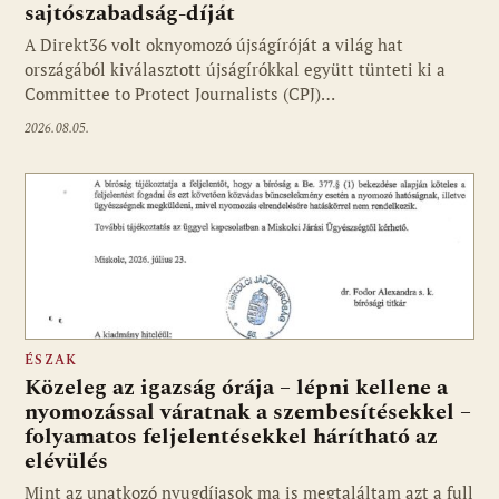
sajtószabadság-díját
A Direkt36 volt oknyomozó újságíróját a világ hat
Fotó: media1.hu
országából kiválasztott újságírókkal együtt tünteti ki a
Committee to Protect Journalists (CPJ)…
2026.08.05.
ÉSZAK
Közeleg az igazság órája – lépni kellene a
nyomozással váratnak a szembesítésekkel –
folyamatos feljelentésekkel hárítható az
elévülés
Mint az unatkozó nyugdíjasok ma is megtaláltam azt a full