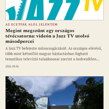
AZ ECETFÁK ALÓL JELENTEM
Megint megszűnt egy országos
tévécsatorna: videón a Jazz TV utolsó
másodpercei
Fotó: media1.hu
A Jazz TV befejezte műsorsugárzását. Az országos elérésű,
több mint kétmillió magyar háztartásban fogható
tematikus televízió tulajdonosai szerint a kedvezőtlen…
2026.08.06.