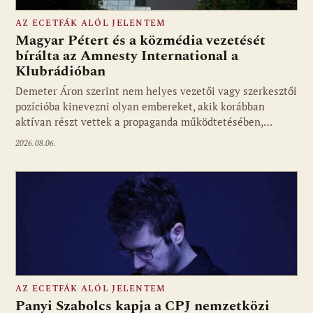
AZ ECETFÁK ALÓL JELENTEM
Magyar Pétert és a közmédia vezetését
bírálta az Amnesty International a
Klubrádióban
Fotó: media1.hu
Demeter Áron szerint nem helyes vezetői vagy szerkesztői
pozícióba kinevezni olyan embereket, akik korábban
aktívan részt vettek a propaganda működtetésében,…
2026.08.06.
AZ ECETFÁK ALÓL JELENTEM
Panyi Szabolcs kapja a CPJ nemzetközi