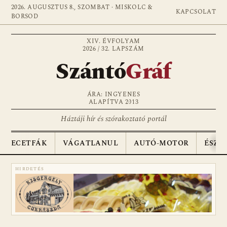
2026. AUGUSZTUS 8., SZOMBAT · MISKOLC &
KAPCSOLAT
BORSOD
XIV. ÉVFOLYAM
2026 / 32. LAPSZÁM
Szántó
Gráf
ÁRA: INGYENES
ALAPÍTVA 2013
Háztáji hír és szórakoztató portál
ECETFÁK
VÁGATLANUL
AUTÓ-MOTOR
ÉSZA
HIRDETÉS