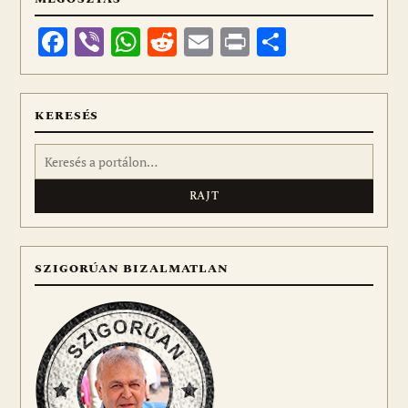
Facebook
Viber
WhatsApp
Reddit
Email
Print
Ossza
meg
KERESÉS
Keresés:
SZIGORÚAN BIZALMATLAN