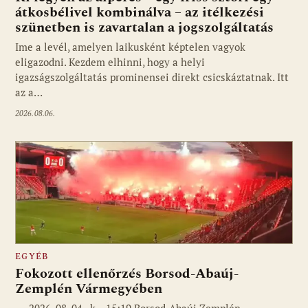
átkosbélivel kombinálva – az itélkezési
szünetben is zavartalan a jogszolgáltatás
Ime a levél, amelyen laikusként képtelen vagyok
eligazodni. Kezdem elhinni, hogy a helyi
igazságszolgáltatás prominensei direkt csicskáztatnak. Itt
az a…
2026.08.06.
EGYÉB
Fokozott ellenőrzés Borsod-Abaúj-
Zemplén Vármegyében
2026. 08. 04., k – 15:19 Borsod-Abaúj-Zemplén