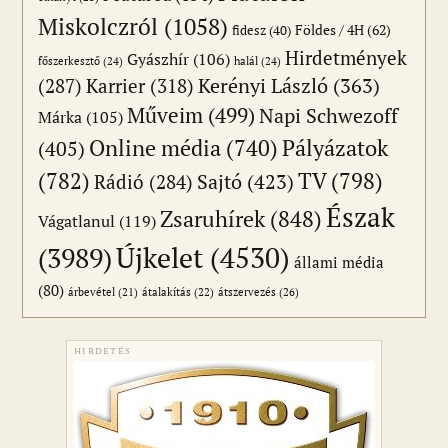
Miskolczról
(1058)
Földes / 4H
(62)
fidesz
(40)
Hirdetmények
Gyászhír
(106)
főszerkesztő
(24)
halál
(24)
(287)
Karrier
(318)
Kerényi László
(363)
Műveim
(499)
Napi Schwezoff
Márka
(105)
Online média
(740)
Pályázatok
(405)
(782)
TV
(798)
Sajtó
(423)
Rádió
(284)
Észak
Zsaruhírek
(848)
Vágatlanul
(119)
Újkelet
(4530)
(3989)
állami média
(80)
átszervezés
(26)
árbevétel
(21)
átalakítás
(22)
HIRDETÉS