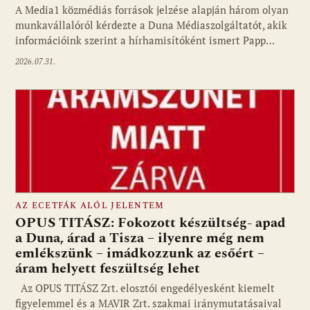
A Media1 közmédiás források jelzése alapján három olyan
munkavállalóról kérdezte a Duna Médiaszolgáltatót, akik
információink szerint a hírhamisítóként ismert Papp…
2026.07.31.
AZ ECETFÁK ALÓL JELENTEM
OPUS TITÁSZ: Fokozott készültség- apad
a Duna, árad a Tisza – ilyenre még nem
emlékszünk – imádkozzunk az esőért –
áram helyett feszültség lehet
Az OPUS TITÁSZ Zrt. elosztói engedélyesként kiemelt
figyelemmel és a MAVIR Zrt. szakmai iránymutatásaival