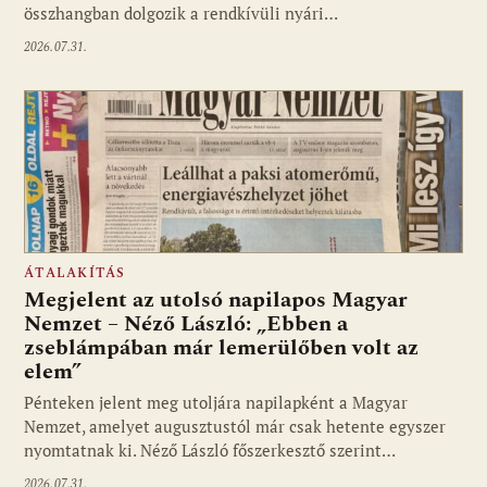
összhangban dolgozik a rendkívüli nyári…
2026.07.31.
ÁTALAKÍTÁS
Megjelent az utolsó napilapos Magyar
Nemzet – Néző László: „Ebben a
zseblámpában már lemerülőben volt az
elem”
Pénteken jelent meg utoljára napilapként a Magyar
Nemzet, amelyet augusztustól már csak hetente egyszer
nyomtatnak ki. Néző László főszerkesztő szerint…
2026.07.31.