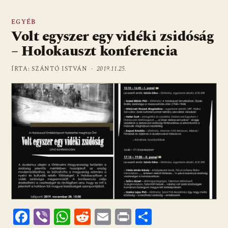
EGYÉB
Volt egyszer egy vidéki zsidóság
– Holokauszt konferencia
ÍRTA: SZÁNTÓ ISTVÁN ·
2019.11.25.
F
Vi
W
R
E
Pr
O