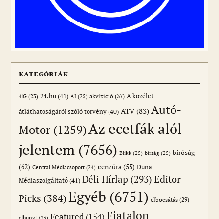
KATEGÓRIÁK
24.hu
(41)
akvizíció
(37)
A közélet
AI
(25)
4iG
(23)
Autó-
ATV
(83)
átláthatóságáról szóló törvény
(40)
Az ecetfák alól
Motor
(1259)
jelentem
(7656)
bíróság
Blikk
(25)
bírság
(25)
(62)
cenzúra
(55)
Duna
Central Médiacsoport
(24)
Editor
Déli Hírlap
(293)
Médiaszolgáltató
(41)
Egyéb
(6751)
Picks
(384)
elbocsátás
(29)
Fiatalon
Featured
(154)
elhunyt
(23)