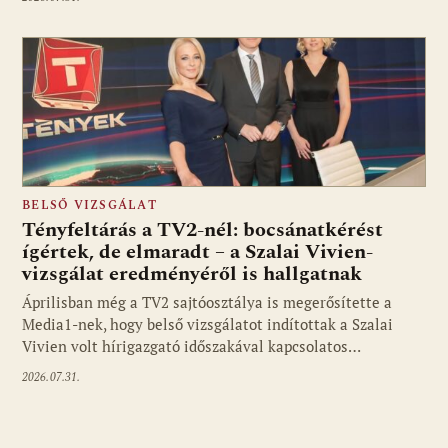
BELSŐ VIZSGÁLAT
Tényfeltárás a TV2-nél: bocsánatkérést
ígértek, de elmaradt – a Szalai Vivien-
vizsgálat eredményéről is hallgatnak
Áprilisban még a TV2 sajtóosztálya is megerősítette a
Media1-nek, hogy belső vizsgálatot indítottak a Szalai
Vivien volt hírigazgató időszakával kapcsolatos…
2026.07.31.