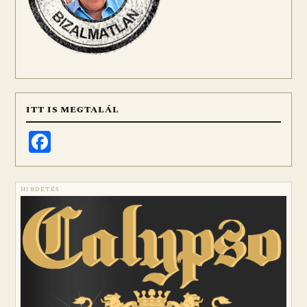
ITT IS MEGTALÁL
Facebook
HIRDETÉS