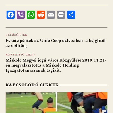
ac
b
h
e
m
in
ss
e
er
at
d
ai
t
za
F
Vi
W
R
E
Pr
O
b
s
di
l
m
ac
b
h
e
m
in
ss
o
A
t
e
e
er
at
d
ai
t
za
o
p
g
« ELŐZŐ CIKK
b
s
di
l
m
Fekete péntek az Unió Coop üzleteiben -a bejglitől
k
p
o
A
t
e
az öblítőig
o
p
g
KÖVETKEZŐ CIKK »
Miskolc Megyei jogú Város Közgyűlése 2019.11.21-
k
p
én megválasztotta a Miskolc Holding
Igazgatótanácsának tagjait.
KAPCSOLÓDÓ CIKKEK