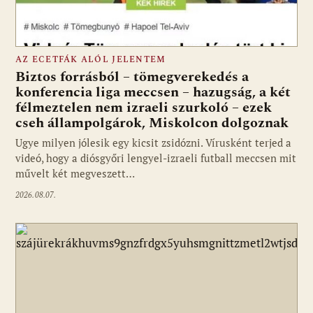
AZ ECETFÁK ALÓL JELENTEM
Biztos forrásból – tömegverekedés a
konferencia liga meccsen – hazugság, a két
félmeztelen nem izraeli szurkoló – ezek
cseh állampolgárok, Miskolcon dolgoznak
Ugye milyen jólesik egy kicsit zsidózni. Vírusként terjed a
videó, hogy a diósgyőri lengyel-izraeli futball meccsen mit
művelt két megveszett…
2026.08.07.