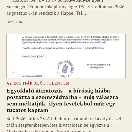
Vármegyei Rendőr-főkapitányság A DVTK stadionban 2026.
augusztus 6-án rendezik a Hapoel Tel…
2026.08.04.
AZ ECETFÁK ALÓL JELENTEM
Egyoldalú átiratozás – a bíróság hiába
postázza a szomszédvárba – még válaszra
sem méltatják -ilyen levelekből már egy
tucatot kaptam
Kelt 2026. július 23. A feljelentés valamikor tavaly ősszel,
talán szeptemberben lett hivatalosan bejegyezve a
Miskolci Járásbíróságon. Nem kapkodták el…