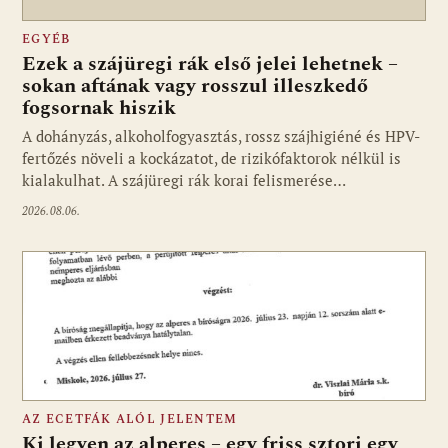
EGYÉB
Ezek a szájüregi rák első jelei lehetnek –
sokan aftának vagy rosszul illeszkedő
fogsornak hiszik
A dohányzás, alkoholfogyasztás, rossz szájhigiéné és HPV-
fertőzés növeli a kockázatot, de rizikófaktorok nélkül is
kialakulhat. A szájüregi rák korai felismerése…
2026.08.06.
AZ ECETFÁK ALÓL JELENTEM
Ki legyen az alperes – egy friss sztori egy