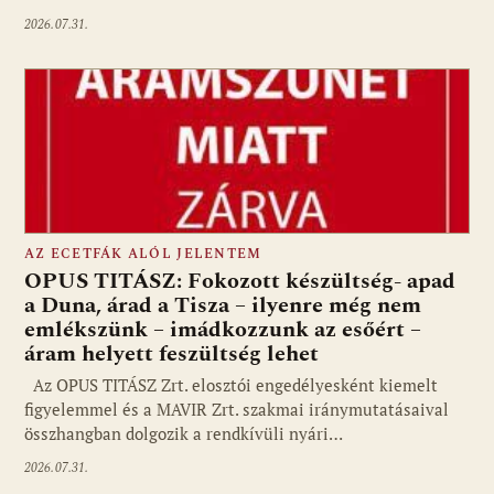
2026.07.31.
AZ ECETFÁK ALÓL JELENTEM
OPUS TITÁSZ: Fokozott készültség- apad
a Duna, árad a Tisza – ilyenre még nem
emlékszünk – imádkozzunk az esőért –
áram helyett feszültség lehet
Az OPUS TITÁSZ Zrt. elosztói engedélyesként kiemelt
figyelemmel és a MAVIR Zrt. szakmai iránymutatásaival
összhangban dolgozik a rendkívüli nyári…
2026.07.31.