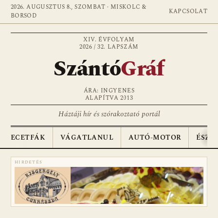
2026. AUGUSZTUS 8., SZOMBAT · MISKOLC &
KAPCSOLAT
BORSOD
XIV. ÉVFOLYAM
2026 / 32. LAPSZÁM
Szántó
Gráf
ÁRA: INGYENES
ALAPÍTVA 2013
Háztáji hír és szórakoztató portál
ECETFÁK
VÁGATLANUL
AUTÓ-MOTOR
ÉSZA
HIRDETÉS