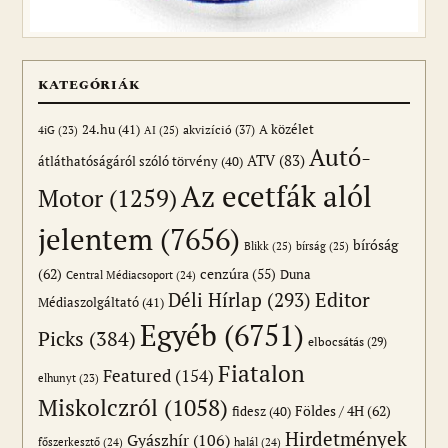
KATEGÓRIÁK
24.hu
(41)
akvizíció
(37)
A közélet
AI
(25)
4iG
(23)
Autó-
ATV
(83)
átláthatóságáról szóló törvény
(40)
Az ecetfák alól
Motor
(1259)
jelentem
(7656)
bíróság
Blikk
(25)
bírság
(25)
(62)
cenzúra
(55)
Duna
Central Médiacsoport
(24)
Editor
Déli Hírlap
(293)
Médiaszolgáltató
(41)
Egyéb
(6751)
Picks
(384)
elbocsátás
(29)
Fiatalon
Featured
(154)
elhunyt
(23)
Miskolczról
(1058)
Földes / 4H
(62)
fidesz
(40)
Hirdetmények
Gyászhír
(106)
főszerkesztő
(24)
halál
(24)