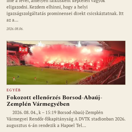
Ime a levél, amelyen laikusként képtelen vagyok
eligazodni. Kezdem elhinni, hogy a helyi
igazságszolgáltatás prominensei direkt csicskáztatnak. Itt
az a…
2026.08.06.
EGYÉB
Fokozott ellenőrzés Borsod-Abaúj-
Zemplén Vármegyében
2026. 08. 04., k – 15:19 Borsod-Abaúj-Zemplén
Vármegyei Rendőr-főkapitányság A DVTK stadionban 2026.
augusztus 6-án rendezik a Hapoel Tel…