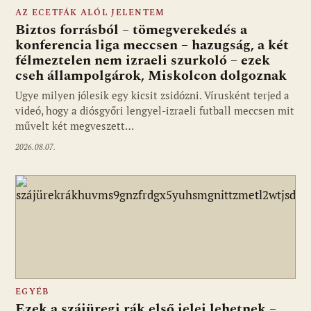
AZ ECETFÁK ALÓL JELENTEM
Biztos forrásból – tömegverekedés a
konferencia liga meccsen – hazugság, a két
félmeztelen nem izraeli szurkoló – ezek
cseh állampolgárok, Miskolcon dolgoznak
Ugye milyen jólesik egy kicsit zsidózni. Vírusként terjed a
videó, hogy a diósgyőri lengyel-izraeli futball meccsen mit
művelt két megveszett…
2026.08.07.
EGYÉB
Ezek a szájüregi rák első jelei lehetnek –