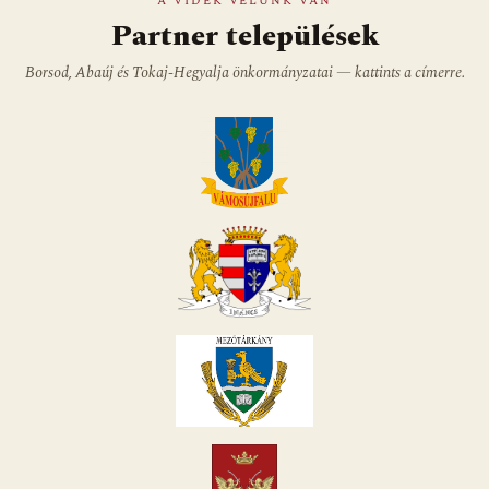
A VIDÉK VELÜNK VAN
Partner települések
Borsod, Abaúj és Tokaj-Hegyalja önkormányzatai — kattints a címerre.