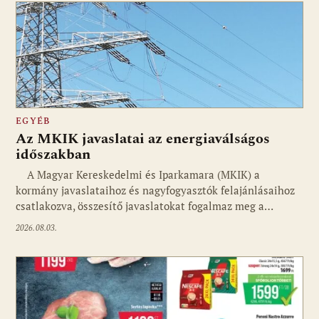
EGYÉB
Az MKIK javaslatai az energiaválságos
időszakban
A Magyar Kereskedelmi és Iparkamara (MKIK) a
kormány javaslataihoz és nagyfogyasztók felajánlásaihoz
csatlakozva, összesítő javaslatokat fogalmaz meg a…
2026.08.03.