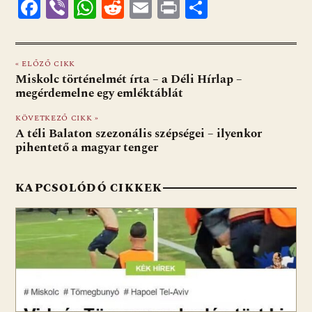
F
Vi
W
R
E
Pr
O
ac
b
h
e
m
in
ss
e
er
at
d
ai
t
za
« ELŐZŐ CIKK
b
s
di
l
m
Miskolc történelmét írta – a Déli Hírlap –
o
A
t
e
megérdemelne egy emléktáblát
o
p
g
KÖVETKEZŐ CIKK »
A téli Balaton szezonális szépségei – ilyenkor
k
p
pihentető a magyar tenger
KAPCSOLÓDÓ CIKKEK