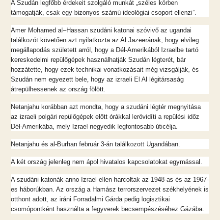
A Szudán legfőbb érdekeit szolgáló munkát „széles körben
támogatják, csak egy bizonyos számú ideológiai csoport ellenzi”.
Amer Mohamed al–Hassan szudáni katonai szóvivő az ugandai
találkozót követően azt nyilatkozta az Al Jazeerának, hogy elvileg
megállapodás született arról, hogy a Dél-Amerikából Izraelbe tartó
kereskedelmi repülőgépek használhatják Szudán légterét, bár
hozzátette, hogy ezek technikai vonatkozásait még vizsgálják, és
Szudán nem egyezett bele, hogy az izraeli El Al légitársaság
átrepülhessenek az ország fölött.
Netanjahu korábban azt mondta, hogy a szudáni légtér megnyitása
az izraeli polgári repülőgépek előtt órákkal lerövidíti a repülési időz
Dél-Amerikába, mely Izrael negyedik legfontosabb úticélja.
Netanjahu és al-Burhan február 3-án találkozott Ugandában.
A két ország jelenleg nem ápol hivatalos kapcsolatokat egymással.
A szudáni katonák anno Izrael ellen harcoltak az 1948-as és az 1967-
es háborúkban. Az ország a Hamász terrorszervezet székhelyének is
otthont adott, az iráni Forradalmi Gárda pedig logisztikai
csomópontként használta a fegyverek becsempészéséhez Gázába.