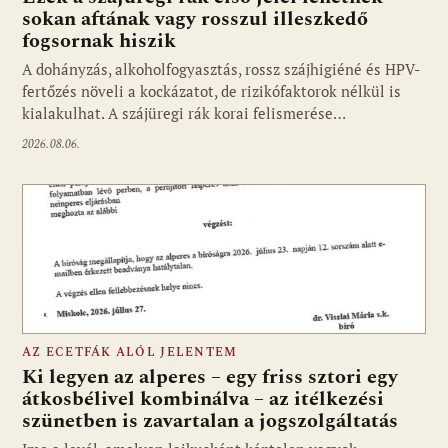
sokan aftának vagy rosszul illeszkedő
fogsornak hiszik
A dohányzás, alkoholfogyasztás, rossz szájhigiéné és HPV-
fertőzés növeli a kockázatot, de rizikófaktorok nélkül is
kialakulhat. A szájüregi rák korai felismerése…
2026.08.06.
AZ ECETFÁK ALÓL JELENTEM
Ki legyen az alperes – egy friss sztori egy
átkosbélivel kombinálva – az itélkezési
szünetben is zavartalan a jogszolgáltatás