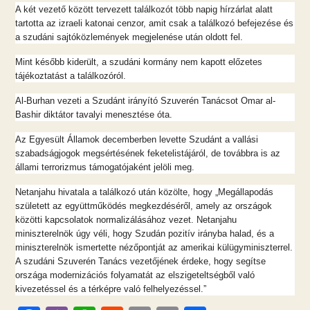
A két vezető között tervezett találkozót több napig hírzárlat alatt
tartotta az izraeli katonai cenzor, amit csak a találkozó befejezése és
a szudáni sajtóközlemények megjelenése után oldott fel.
Mint később kiderült, a szudáni kormány nem kapott előzetes
tájékoztatást a találkozóról.
Al-Burhan vezeti a Szudánt irányító Szuverén Tanácsot Omar al-
Bashir diktátor tavalyi menesztése óta.
Az Egyesült Államok decemberben levette Szudánt a vallási
szabadságjogok megsértésének feketelistájáról, de továbbra is az
állami terrorizmus támogatójaként jelöli meg.
Netanjahu hivatala a találkozó után közölte, hogy „Megállapodás
született az együttműködés megkezdéséről, amely az országok
közötti kapcsolatok normalizálásához vezet. Netanjahu
miniszterelnök úgy véli, hogy Szudán pozitív irányba halad, és a
miniszterelnök ismertette nézőpontját az amerikai külügyminiszterrel.
A szudáni Szuverén Tanács vezetőjének érdeke, hogy segítse
országa modernizációs folyamatát az elszigeteltségből való
kivezetéssel és a térképre való felhelyezéssel.”