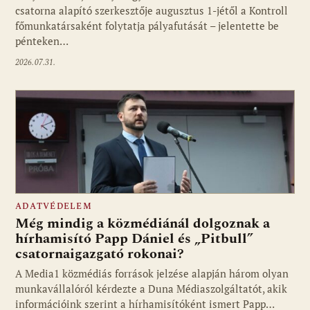
csatorna alapító szerkesztője augusztus 1-jétől a Kontroll
főmunkatársaként folytatja pályafutását – jelentette be
pénteken…
2026.07.31.
ADATVÉDELEM
Még mindig a közmédiánál dolgoznak a
hírhamisító Papp Dániel és „Pitbull”
csatornaigazgató rokonai?
A Media1 közmédiás források jelzése alapján három olyan
munkavállalóról kérdezte a Duna Médiaszolgáltatót, akik
információink szerint a hírhamisítóként ismert Papp…