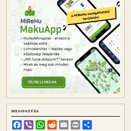
MEGOSZTÁS
Facebook
Viber
WhatsApp
Reddit
Email
Print
Ossza