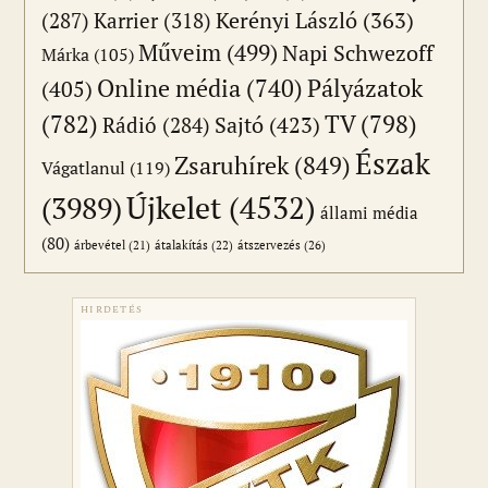
(287)
Karrier
(318)
Kerényi László
(363)
Műveim
(499)
Napi Schwezoff
Márka
(105)
Online média
(740)
Pályázatok
(405)
(782)
TV
(798)
Sajtó
(423)
Rádió
(284)
Észak
Zsaruhírek
(849)
Vágatlanul
(119)
Újkelet
(4532)
(3989)
állami média
(80)
átszervezés
(26)
árbevétel
(21)
átalakítás
(22)
HIRDETÉS