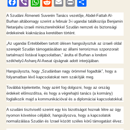
F
Vi
W
R
E
Pr
O
ac
b
h
e
m
in
ss
A Szudáni Átmeneti Suverén Tanács vezetője, Abdel-Fattah Al-
e
er
at
d
ai
t
za
Burhan altábornagy szerint a február 3-i ugandai találkozója Benjamin
b
s
di
l
m
Netanjahu izraeli miniszterelnökkel Szudán nemzeti és biztonsági
érdekeinek kiaknázása keretében történt.
o
A
t
e
„Az ugandai Entebbében tartott ülésen hangsúlyoztuk az izraeli oldal
o
p
g
szerepét Szudán támogatásában az állami terrorizmus szponzorait
k
p
tartalmazó listával kapcsolatban,” árulta el Burhan a londoni
székhelyű Asharq Al-Awsat újságnak adott interjújában.
Hangsúlyozta, hogy „Szudánban nagy örömmel fogadták”, hogy a
folyamatban lévő kapcsolatokat nem szakítják meg.
Továbbá kijelentette, hogy azért fog dolgozni, hogy az ország
érdekeit előmozdítsa, és hogy a végrehajtó tanács (a kormány)
foglalkozik majd a kommunikációval és a diplomáciai kapcsolatokkal.
A szudáni tisztviselő szerint egy kis bizottságot hoznak létre az ügy
nyomon követése céljából, hangsúlyozva, hogy a kapcsolatok
normalizálása Szudán és Izrael között széles körű támogatást élvez.