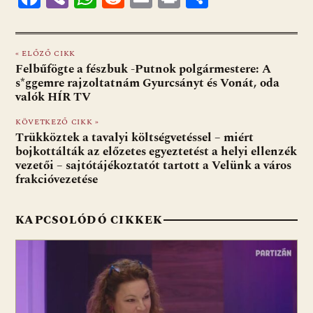
ac
b
h
e
m
in
ss
e
er
at
d
ai
t
za
« ELŐZŐ CIKK
b
s
di
l
m
Felbűfögte a fészbuk -Putnok polgármestere: A
o
A
t
e
s*ggemre rajzoltatnám Gyurcsányt és Vonát, oda
valók HÍR TV
o
p
g
KÖVETKEZŐ CIKK »
k
p
Trükköztek a tavalyi költségvetéssel – miért
bojkottálták az előzetes egyeztetést a helyi ellenzék
vezetői – sajtótájékoztatót tartott a Velünk a város
frakcióvezetése
KAPCSOLÓDÓ CIKKEK