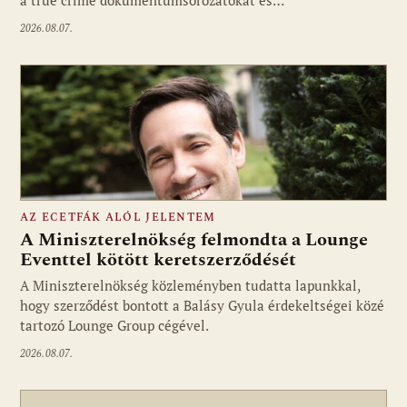
2026.08.07.
AZ ECETFÁK ALÓL JELENTEM
A Miniszterelnökség felmondta a Lounge
Eventtel kötött keretszerződését
A Miniszterelnökség közleményben tudatta lapunkkal,
Fotó: media1.hu
hogy szerződést bontott a Balásy Gyula érdekeltségei közé
tartozó Lounge Group cégével.
2026.08.07.