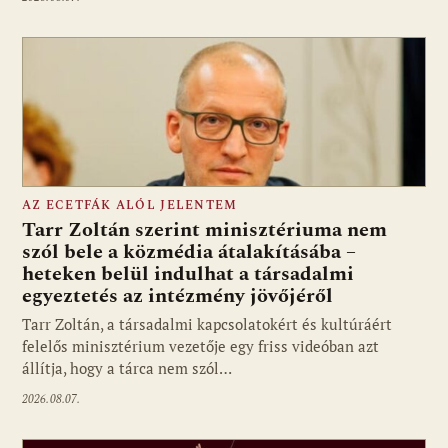
AZ ECETFÁK ALÓL JELENTEM
Tarr Zoltán szerint minisztériuma nem
szól bele a közmédia átalakításába –
heteken belül indulhat a társadalmi
Fotó: media1.hu
egyeztetés az intézmény jövőjéről
Tarr Zoltán, a társadalmi kapcsolatokért és kultúráért
felelős minisztérium vezetője egy friss videóban azt
állítja, hogy a tárca nem szól…
2026.08.07.