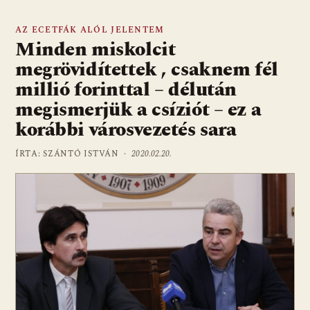
AZ ECETFÁK ALÓL JELENTEM
Minden miskolcit
megrövidítettek , csaknem fél
millió forinttal – délután
megismerjük a csíziót – ez a
korábbi városvezetés sara
ÍRTA: SZÁNTÓ ISTVÁN ·
2020.02.20.