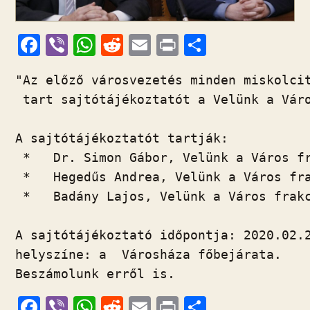
F
Vi
W
R
E
Pr
O
ac
b
h
e
m
in
ss
"Az előző városvezetés minden miskolcit
e
er
at
d
ai
t
za
 tart sajtótájékoztatót a Velünk a Váro
b
s
di
l
m
o
A
t
e
A sajtótájékoztatót tartják:

o
p
g
 *   Dr. Simon Gábor, Velünk a Város fr
k
p
 *   Hegedűs Andrea, Velünk a Város fra
 *   Badány Lajos, Velünk a Város frakc
A sajtótájékoztató időpontja: 2020.02.2
helyszíne: a  Városháza főbejárata.

Beszámolunk erről is.
F
Vi
W
R
E
Pr
O