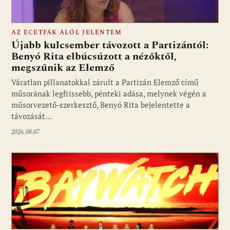
AZ ECETFÁK ALÓL JELENTEM
Újabb kulcsember távozott a Partizántól:
Benyó Rita elbúcsúzott a nézőktől,
megszűnik az Elemző
Fotó: media1.hu
Váratlan pillanatokkal zárult a Partizán Elemző című
műsorának legfrissebb, pénteki adása, melynek végén a
műsorvezető-szerkesztő, Benyó Rita bejelentette a
távozását…
2026.08.07.