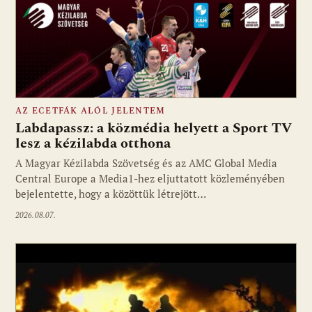
AZ ECETFÁK ALÓL JELENTEM
Labdapassz: a közmédia helyett a Sport TV
lesz a kézilabda otthona
A Magyar Kézilabda Szövetség és az AMC Global Media
Fotó: media1.hu
Central Europe a Media1-hez eljuttatott közleményében
bejelentette, hogy a közöttük létrejött…
2026.08.07.