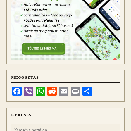
MEGOSZTÁS
Facebook
Viber
WhatsApp
Reddit
Email
Print
Ossza
meg
KERESÉS
Keresés: