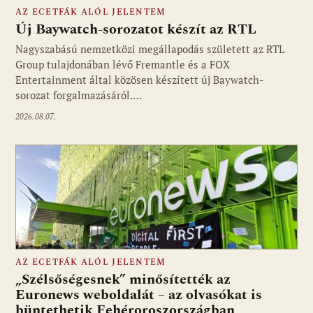
AZ ECETFÁK ALÓL JELENTEM
Új Baywatch-sorozatot készít az RTL
Nagyszabású nemzetközi megállapodás született az RTL
Group tulajdonában lévő Fremantle és a FOX
Fotó: media1.hu
Entertainment által közösen készített új Baywatch-
sorozat forgalmazásáról.…
2026.08.07.
AZ ECETFÁK ALÓL JELENTEM
„Szélsőségesnek” minősítették az
Euronews weboldalát – az olvasókat is
büntethetik Fehéroroszországban