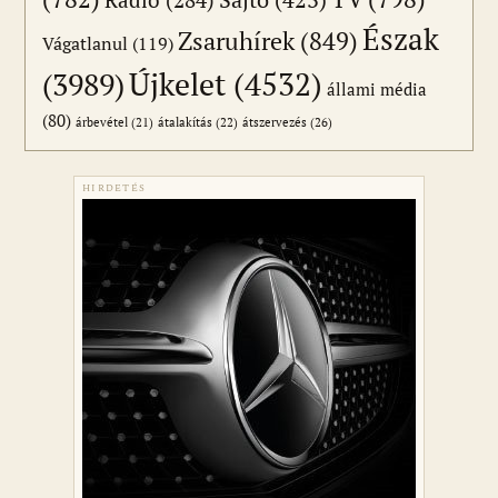
Észak
Zsaruhírek
(849)
Vágatlanul
(119)
Újkelet
(4532)
(3989)
állami média
(80)
átszervezés
(26)
árbevétel
(21)
átalakítás
(22)
HIRDETÉS