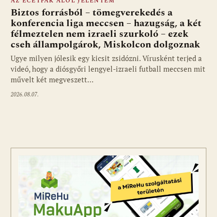
AZ ECETFÁK ALÓL JELENTEM
Biztos forrásból – tömegverekedés a
konferencia liga meccsen – hazugság, a két
félmeztelen nem izraeli szurkoló – ezek
cseh állampolgárok, Miskolcon dolgoznak
Ugye milyen jólesik egy kicsit zsidózni. Vírusként terjed a
videó, hogy a diósgyőri lengyel-izraeli futball meccsen mit
művelt két megveszett…
2026.08.07.