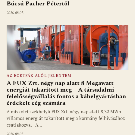
Búcsú Pacher Pétertől
2026.08.07.
AZ ECETFÁK ALÓL JELENTEM
A FUX Zrt. négy nap alatt 8 Megawatt
energiát takarított meg – A társadalmi
felelősségvállalás fontos a kábelgyártásban
érdekelt cég számára
A miskolci székhelyű FUX Zrt. négy nap alatt 8,32 MWh
villamos energiát takarított meg a kormány felhívásához
csatlakozva. A…
2026.08.07.