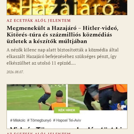
AZ ECETFÁK ALÓL JELENTEM
Megmenekült a Hazajáró – Hitler-videó,
Kitörés-túra és százmilliós közmédiás
üzletek a készítők múltjában
Fotó: media1.hu
A nézők kilenc nap alatt biztosították a közmédia által
elkaszált Hazajáró befejezéséhez szükséges pénzt, így
elkészülhet az utolsó 11 epizód.…
2026.08.07.