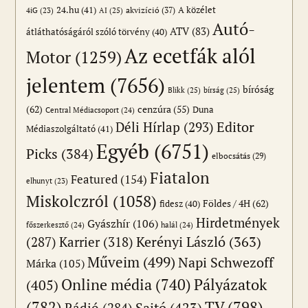
24.hu
(41)
akvizíció
(37)
A közélet
AI
(25)
4iG
(23)
Autó-
ATV
(83)
átláthatóságáról szóló törvény
(40)
Az ecetfák alól
Motor
(1259)
jelentem
(7656)
bíróság
Blikk
(25)
bírság
(25)
(62)
cenzúra
(55)
Duna
Central Médiacsoport
(24)
Editor
Déli Hírlap
(293)
Médiaszolgáltató
(41)
Egyéb
(6751)
Picks
(384)
elbocsátás
(29)
Fiatalon
Featured
(154)
elhunyt
(23)
Miskolczról
(1058)
Földes / 4H
(62)
fidesz
(40)
Hirdetmények
Gyászhír
(106)
főszerkesztő
(24)
halál
(24)
(287)
Karrier
(318)
Kerényi László
(363)
Műveim
(499)
Napi Schwezoff
Márka
(105)
Online média
(740)
Pályázatok
(405)
(782)
TV
(798)
Sajtó
(423)
Rádió
(284)