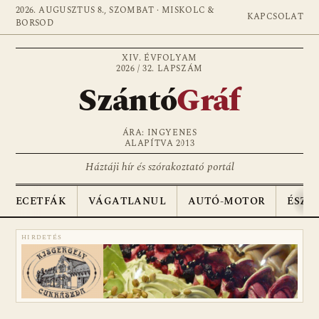
2026. AUGUSZTUS 8., SZOMBAT · MISKOLC &
KAPCSOLAT
BORSOD
XIV. ÉVFOLYAM
2026 / 32. LAPSZÁM
Szántó
Gráf
ÁRA: INGYENES
ALAPÍTVA 2013
Háztáji hír és szórakoztató portál
ECETFÁK
VÁGATLANUL
AUTÓ-MOTOR
ÉSZA
HIRDETÉS