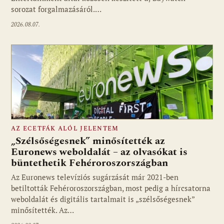
sorozat forgalmazásáról.…
2026.08.07.
AZ ECETFÁK ALÓL JELENTEM
„Szélsőségesnek” minősítették az
Euronews weboldalát – az olvasókat is
büntethetik Fehéroroszországban
Fotó: media1.hu
Az Euronews televíziós sugárzását már 2021-ben
betiltották Fehéroroszországban, most pedig a hírcsatorna
weboldalát és digitális tartalmait is „szélsőségesnek”
minősítették. Az…