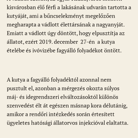
kisvárosban élő férfi a lakásának udvarán tartotta a
kutyáját, ami a bűncselekményt megelőzően
megharapta a vádlott élettársának a nagyanyját.
Emiatt a vádlott úgy döntött, hogy elpusztítja az
állatot, ezért 2019. december 27-én a kutya
ételébe és ivóvizébe fagyálló folyadékot öntött.
A kutya a fagyálló folyadéktól azonnal nem
pusztult el, azonban a mérgezés okozta súlyos
máj- és idegrendszeri elváltozásoktól különös
szenvedést élt át egészen másnap kora délutánig,
amikor a rendőri intézkedés során értesített
ügyeletes hatósági állatorvos injekcióval elaltatta.