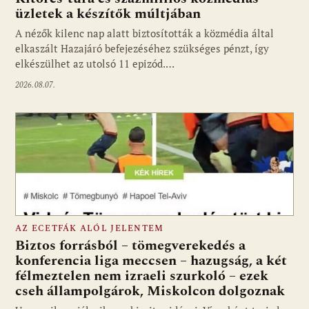
üzletek a készítők múltjában
Fotó: media1.hu
A nézők kilenc nap alatt biztosították a közmédia által
elkaszált Hazajáró befejezéséhez szükséges pénzt, így
elkészülhet az utolsó 11 epizód.…
2026.08.07.
AZ ECETFÁK ALÓL JELENTEM
Biztos forrásból – tömegverekedés a
konferencia liga meccsen – hazugság, a két
félmeztelen nem izraeli szurkoló – ezek
cseh állampolgárok, Miskolcon dolgoznak