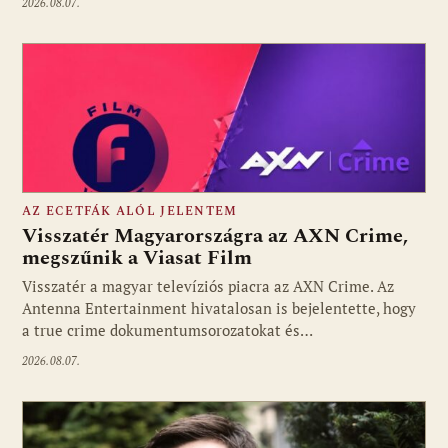
2026.08.07.
AZ ECETFÁK ALÓL JELENTEM
Visszatér Magyarországra az AXN Crime,
megszűnik a Viasat Film
Visszatér a magyar televíziós piacra az AXN Crime. Az
Fotó: media1.hu
Antenna Entertainment hivatalosan is bejelentette, hogy
a true crime dokumentumsorozatokat és…
2026.08.07.