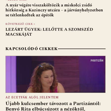
b
s
di
l
m
A nyár végére visszaköltözik a miskolci zsidó
o
A
t
e
hitközség a Kazinczy utcára – a járványhelyzetben
se tétlenkedtek az építők
o
p
g
KÖVETKEZŐ CIKK »
k
p
LEZÁRT ÜGYEK: LELŐTTE A SZOMSZÉD
MACSKÁJÁT
KAPCSOLÓDÓ CIKKEK
AZ ECETFÁK ALÓL JELENTEM
Újabb kulcsember távozott a Partizántól:
Benyó Rita elbúcsúzott a nézőktől,