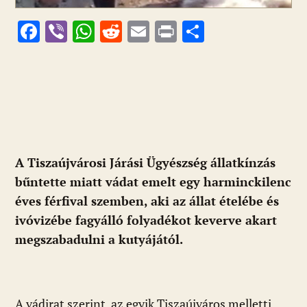
F
Vi
W
R
E
Pr
O
ac
b
h
e
m
in
ss
e
er
at
d
ai
t
za
b
s
di
l
m
o
A
t
e
o
p
g
k
p
A Tiszaújvárosi Járási Ügyészség állatkínzás
bűntette miatt vádat emelt egy harminckilenc
éves férfival szemben, aki az állat ételébe és
ivóvizébe fagyálló folyadékot keverve akart
megszabadulni a kutyájától.
A vádirat szerint, az egyik Tiszaújváros melletti