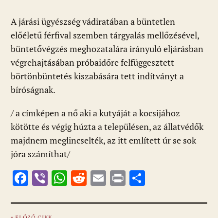
A járási ügyészség vádiratában a büntetlen
előéletű férfival szemben tárgyalás mellőzésével,
büntetővégzés meghozatalára irányuló eljárásban
végrehajtásában próbaidőre felfüggesztett
börtönbüntetés kiszabására tett indítványt a
bíróságnak.
/ a címképen a nő aki a kutyáját a kocsijához
kötötte és végig húzta a településen, az állatvédők
majdnem meglincselték, az itt említett úr se sok
jóra számíthat/
F
Vi
W
R
E
Pr
O
ac
b
h
e
m
in
ss
e
er
at
d
ai
t
za
« ELŐZŐ CIKK