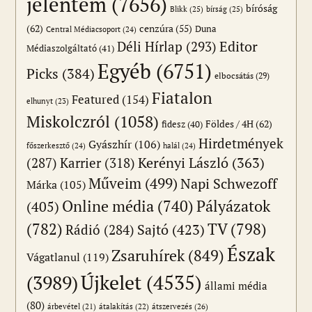
jelentem
(7656)
bíróság
Blikk
(25)
bírság
(25)
(62)
cenzúra
(55)
Duna
Central Médiacsoport
(24)
Editor
Déli Hírlap
(293)
Médiaszolgáltató
(41)
Egyéb
(6751)
Picks
(384)
elbocsátás
(29)
Fiatalon
Featured
(154)
elhunyt
(23)
Miskolczról
(1058)
Földes / 4H
(62)
fidesz
(40)
Hirdetmények
Gyászhír
(106)
főszerkesztő
(24)
halál
(24)
(287)
Karrier
(318)
Kerényi László
(363)
Műveim
(499)
Napi Schwezoff
Márka
(105)
Online média
(740)
Pályázatok
(405)
(782)
TV
(798)
Sajtó
(423)
Rádió
(284)
Észak
Zsaruhírek
(849)
Vágatlanul
(119)
Újkelet
(4535)
(3989)
állami média
(80)
átszervezés
(26)
árbevétel
(21)
átalakítás
(22)