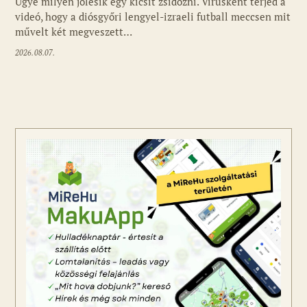
Ugye milyen jólesik egy kicsit zsidózni. Vírusként terjed a
videó, hogy a diósgyőri lengyel-izraeli futball meccsen mit
művelt két megveszett…
2026.08.07.