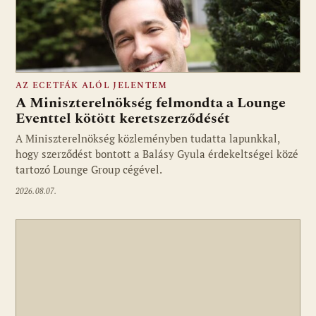
AZ ECETFÁK ALÓL JELENTEM
A Miniszterelnökség felmondta a Lounge
Eventtel kötött keretszerződését
A Miniszterelnökség közleményben tudatta lapunkkal,
Fotó: media1.hu
hogy szerződést bontott a Balásy Gyula érdekeltségei közé
tartozó Lounge Group cégével.
2026.08.07.