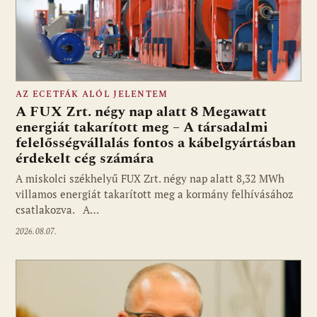
AZ ECETFÁK ALÓL JELENTEM
A FUX Zrt. négy nap alatt 8 Megawatt
energiát takarított meg – A társadalmi
felelősségvállalás fontos a kábelgyártásban
érdekelt cég számára
A miskolci székhelyű FUX Zrt. négy nap alatt 8,32 MWh
villamos energiát takarított meg a kormány felhívásához
csatlakozva. A…
2026.08.07.