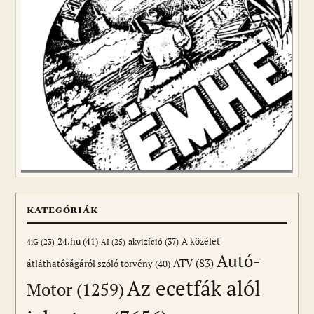
KATEGÓRIÁK
24.hu
(41)
akvizíció
(37)
A közélet
AI
(25)
4iG
(23)
Autó-
ATV
(83)
átláthatóságáról szóló törvény
(40)
Az ecetfák alól
Motor
(1259)