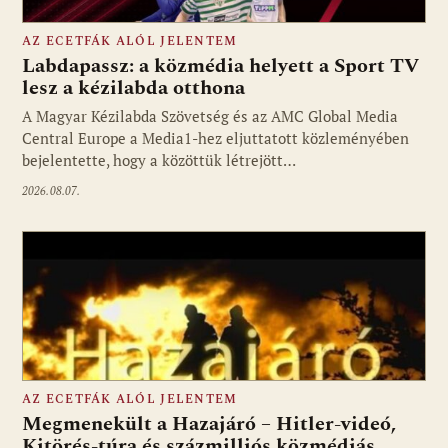
AZ ECETFÁK ALÓL JELENTEM
Labdapassz: a közmédia helyett a Sport TV
lesz a kézilabda otthona
A Magyar Kézilabda Szövetség és az AMC Global Media
Fotó: media1.hu
Central Europe a Media1-hez eljuttatott közleményében
bejelentette, hogy a közöttük létrejött…
2026.08.07.
AZ ECETFÁK ALÓL JELENTEM
Megmenekült a Hazajáró – Hitler-videó,
Kitörés-túra és százmilliós közmédiás