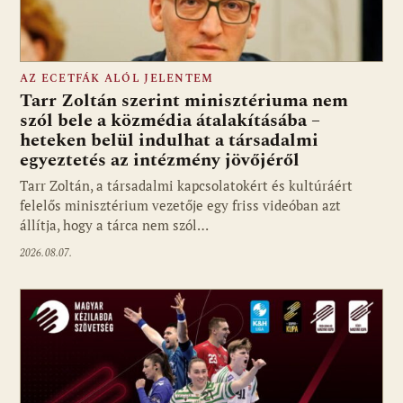
AZ ECETFÁK ALÓL JELENTEM
Tarr Zoltán szerint minisztériuma nem
szól bele a közmédia átalakításába –
heteken belül indulhat a társadalmi
Fotó: media1.hu
egyeztetés az intézmény jövőjéről
Tarr Zoltán, a társadalmi kapcsolatokért és kultúráért
felelős minisztérium vezetője egy friss videóban azt
állítja, hogy a tárca nem szól…
2026.08.07.