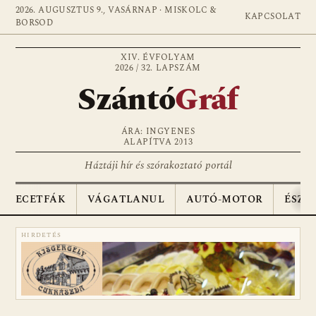
2026. AUGUSZTUS 9., VASÁRNAP · MISKOLC &
KAPCSOLAT
BORSOD
XIV. ÉVFOLYAM
2026 / 32. LAPSZÁM
Szántó
Gráf
ÁRA: INGYENES
ALAPÍTVA 2013
Háztáji hír és szórakoztató portál
ECETFÁK
VÁGATLANUL
AUTÓ-MOTOR
ÉSZA
HIRDETÉS