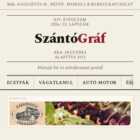
2026. AUGUSZTUS 10., HÉTFŐ · MISKOLC & BORSOD
KAPCSOLAT
XIV. ÉVFOLYAM
2026 / 33. LAPSZÁM
Szántó
Gráf
ÁRA: INGYENES
ALAPÍTVA 2013
Háztáji hír és szórakoztató portál
ECETFÁK
VÁGATLANUL
AUTÓ-MOTOR
ÉSZA
HIRDETÉS