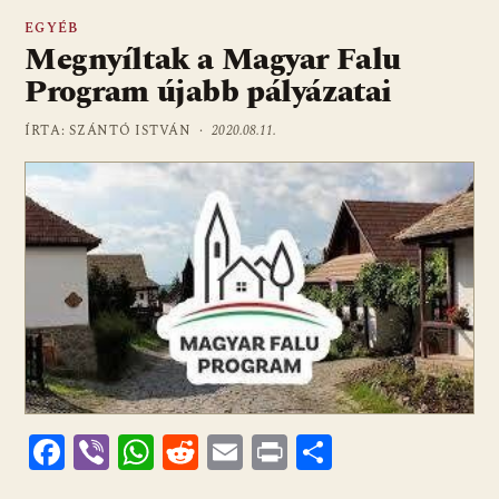
EGYÉB
Megnyíltak a Magyar Falu
Program újabb pályázatai
ÍRTA: SZÁNTÓ ISTVÁN ·
2020.08.11.
F
Vi
W
R
E
Pr
O
ac
b
h
e
m
in
ss