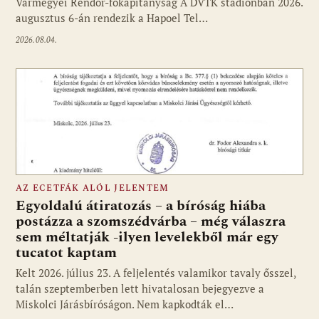
Vármegyei Rendőr-főkapitányság A DVTK stadionban 2026.
augusztus 6-án rendezik a Hapoel Tel…
2026.08.04.
AZ ECETFÁK ALÓL JELENTEM
Egyoldalú átiratozás – a bíróság hiába
postázza a szomszédvárba – még válaszra
sem méltatják -ilyen levelekből már egy
tucatot kaptam
Kelt 2026. július 23. A feljelentés valamikor tavaly ősszel,
talán szeptemberben lett hivatalosan bejegyezve a
Miskolci Járásbíróságon. Nem kapkodták el…