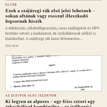
EGYÉB
Ezek a szájüregi rák első jelei lehetnek –
sokan aftának vagy rosszul illeszkedő
fogsornak hiszik
A dohányzás, alkoholfogyasztás, rossz szájhigiéné és HPV-
fertőzés növeli a kockázatot, de rizikófaktorok nélkül is
kialakulhat. A szájüregi rák korai felismerése…
2026.08.06.
AZ ECETFÁK ALÓL JELENTEM
Ki legyen az alperes – egy friss sztori egy
átkosbélivel kombinálva – az itélkezési