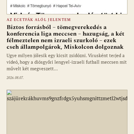
AZ ECETFÁK ALÓL JELENTEM
Biztos forrásból – tömegverekedés a
konferencia liga meccsen – hazugság, a két
félmeztelen nem izraeli szurkoló – ezek
cseh állampolgárok, Miskolcon dolgoznak
Ugye milyen jólesik egy kicsit zsidózni. Vírusként terjed a
videó, hogy a diósgyőri lengyel-izraeli futball meccsen mit
művelt két megveszett…
2026.08.07.