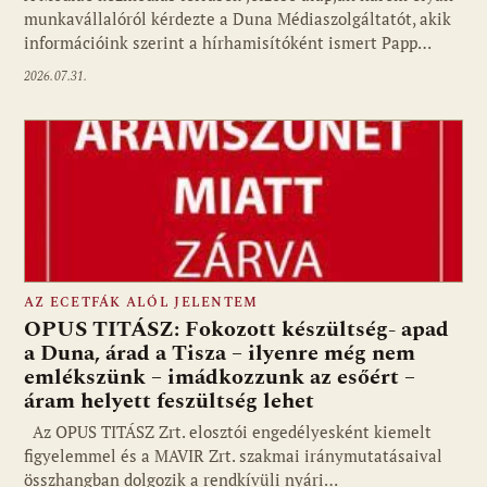
munkavállalóról kérdezte a Duna Médiaszolgáltatót, akik
információink szerint a hírhamisítóként ismert Papp…
2026.07.31.
AZ ECETFÁK ALÓL JELENTEM
OPUS TITÁSZ: Fokozott készültség- apad
a Duna, árad a Tisza – ilyenre még nem
emlékszünk – imádkozzunk az esőért –
áram helyett feszültség lehet
Az OPUS TITÁSZ Zrt. elosztói engedélyesként kiemelt
figyelemmel és a MAVIR Zrt. szakmai iránymutatásaival
összhangban dolgozik a rendkívüli nyári…