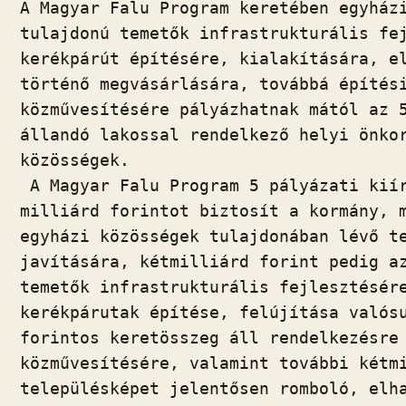
A Magyar Falu Program keretében egyházi
e
er
at
d
ai
t
za
tulajdonú temetők infrastrukturális fej
b
s
di
l
m
kerékpárút építésére, kialakítására, el
o
A
t
e
történő megvásárlására, továbbá építési
o
p
g
közművesítésére pályázhatnak mától az 5
k
p
állandó lakossal rendelkező helyi önkor
közösségek.

 A Magyar Falu Program 5 pályázati kiír
milliárd forintot biztosít a kormány, m
egyházi közösségek tulajdonában lévő te
javítására, kétmilliárd forint pedig az
temetők infrastrukturális fejlesztésére
kerékpárutak építése, felújítása valósu
forintos keretösszeg áll rendelkezésre 
közművesítésére, valamint további kétmi
településképet jelentősen romboló, elha