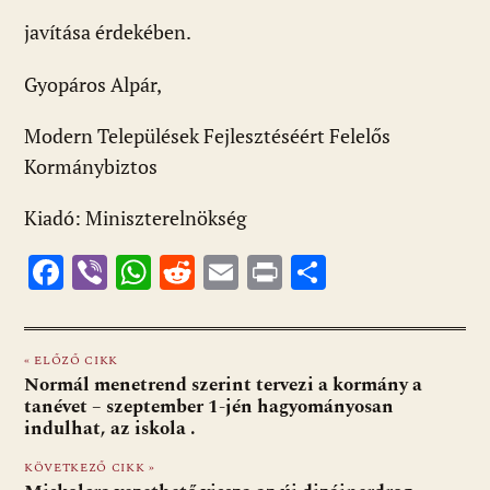
javítása érdekében.
Gyopáros Alpár,
Modern Települések Fejlesztéséért Felelős
Kormánybiztos
Kiadó: Miniszterelnökség
F
Vi
W
R
E
Pr
O
ac
b
h
e
m
in
ss
e
er
at
d
ai
t
za
« ELŐZŐ CIKK
b
s
di
l
m
Normál menetrend szerint tervezi a kormány a
o
A
t
e
tanévet – szeptember 1-jén hagyományosan
indulhat, az iskola .
o
p
g
KÖVETKEZŐ CIKK »
k
p