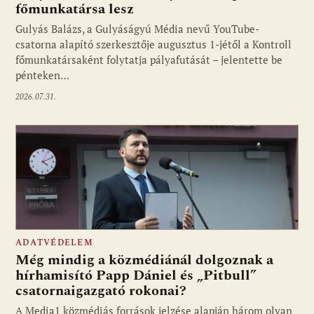
főmunkatársa lesz
Gulyás Balázs, a Gulyáságyú Média nevű YouTube-
csatorna alapító szerkesztője augusztus 1-jétől a Kontroll
főmunkatársaként folytatja pályafutását – jelentette be
pénteken…
2026.07.31.
ADATVÉDELEM
Még mindig a közmédiánál dolgoznak a
hírhamisító Papp Dániel és „Pitbull”
csatornaigazgató rokonai?
A Media1 közmédiás források jelzése alapján három olyan