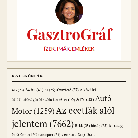
KATEGÓRIÁK
24.hu
(41)
akvizíció
(37)
A közélet
AI
(25)
4iG
(23)
Autó-
ATV
(83)
átláthatóságáról szóló törvény
(40)
Az ecetfák alól
Motor
(1259)
jelentem
(7662)
bíróság
Blikk
(25)
bírság
(25)
(62)
cenzúra
(55)
Duna
Central Médiacsoport
(24)