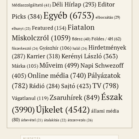
Editor
Déli Hírlap
(293)
Médiaszolgáltató
(41)
Egyéb
(6753)
Picks
(384)
elbocsátás
(29)
Fiatalon
Featured
(154)
elhunyt
(23)
Miskolczról
(1059)
Földes / 4H
(62)
fidesz
(40)
Hirdetmények
Gyászhír
(106)
főszerkesztő
(24)
halál
(24)
(287)
Karrier
(318)
Kerényi László
(363)
Műveim
(499)
Napi Schwezoff
Márka
(105)
Online média
(740)
Pályázatok
(405)
(782)
TV
(798)
Sajtó
(423)
Rádió
(284)
Észak
Zsaruhírek
(849)
Vágatlanul
(119)
Újkelet
(4542)
(3990)
állami média
(80)
átszervezés
(26)
árbevétel
(21)
átalakítás
(22)
HIRDETÉS