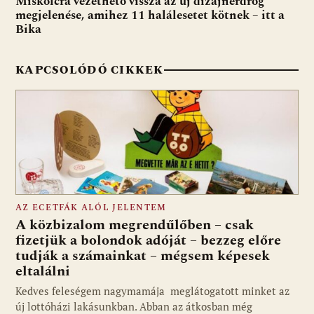
Miskolcra vezethető vissza az új dizájnerdrog
megjelenése, amihez 11 halálesetet kötnek – itt a
Bika
KAPCSOLÓDÓ CIKKEK
AZ ECETFÁK ALÓL JELENTEM
A közbizalom megrendűlőben – csak
fizetjük a bolondok adóját – bezzeg előre
tudják a számainkat – mégsem képesek
eltalálni
Kedves feleségem nagymamája meglátogatott minket az
új lottóházi lakásunkban. Abban az átkosban még