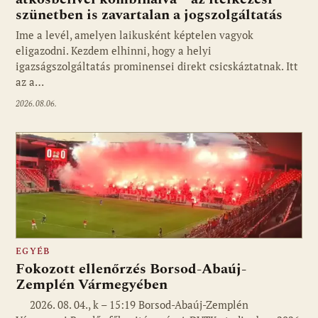
szünetben is zavartalan a jogszolgáltatás
Ime a levél, amelyen laikusként képtelen vagyok
eligazodni. Kezdem elhinni, hogy a helyi
igazságszolgáltatás prominensei direkt csicskáztatnak. Itt
az a…
2026.08.06.
EGYÉB
Fokozott ellenőrzés Borsod-Abaúj-
Zemplén Vármegyében
2026. 08. 04., k – 15:19 Borsod-Abaúj-Zemplén