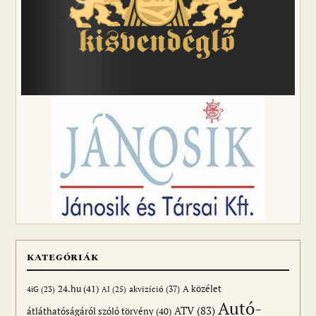
KATEGÓRIÁK
24.hu
(41)
akvizíció
(37)
A közélet
AI
(25)
4iG
(23)
Autó-
ATV
(83)
átláthatóságáról szóló törvény
(40)