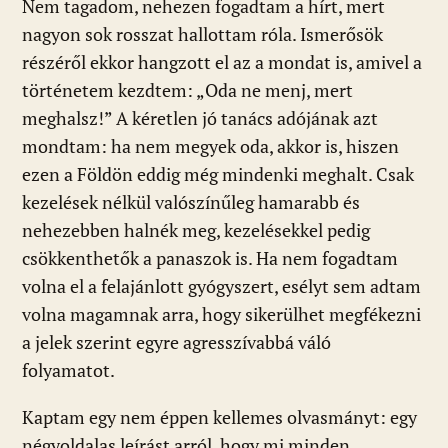
Nem tagadom, nehezen fogadtam a hírt, mert
nagyon sok rosszat hallottam róla. Ismerősök
részéről ekkor hangzott el az a mondat is, amivel a
történetem kezdtem: „Oda ne menj, mert
meghalsz!” A kéretlen jó tanács adójának azt
mondtam: ha nem megyek oda, akkor is, hiszen
ezen a Földön eddig még mindenki meghalt. Csak
kezelések nélkül valószínűleg hamarabb és
nehezebben halnék meg, kezelésekkel pedig
csökkenthetők a panaszok is. Ha nem fogadtam
volna el a felajánlott gyógyszert, esélyt sem adtam
volna magamnak arra, hogy sikerülhet megfékezni
a jelek szerint egyre agresszívabbá váló
folyamatot.
Kaptam egy nem éppen kellemes olvasmányt: egy
négyoldalas leírást arról, hogy mi minden