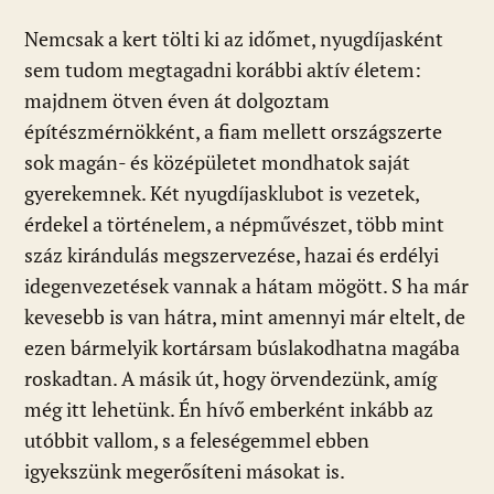
Nemcsak a kert tölti ki az időmet, nyugdíjasként
sem tudom megtagadni korábbi aktív életem:
majdnem ötven éven át dolgoztam
építészmérnökként, a fiam mellett országszerte
sok magán- és középületet mondhatok saját
gyerekemnek. Két nyugdíjasklubot is vezetek,
érdekel a történelem, a népművészet, több mint
száz kirándulás megszervezése, hazai és erdélyi
idegenvezetések vannak a hátam mögött. S ha már
kevesebb is van hátra, mint amennyi már eltelt, de
ezen bármelyik kortársam búslakodhatna magába
roskadtan. A másik út, hogy örvendezünk, amíg
még itt lehetünk. Én hívő emberként inkább az
utóbbit vallom, s a feleségemmel ebben
igyekszünk megerősíteni másokat is.