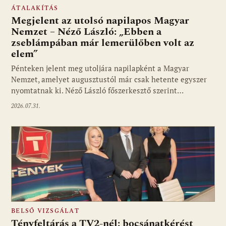
ÁTALAKÍTÁS
Megjelent az utolsó napilapos Magyar
Nemzet – Néző László: „Ebben a
zseblámpában már lemerülőben volt az
elem”
Pénteken jelent meg utoljára napilapként a Magyar
Nemzet, amelyet augusztustól már csak hetente egyszer
nyomtatnak ki. Néző László főszerkesztő szerint…
2026.07.31.
BELSŐ VIZSGÁLAT
Tényfeltárás a TV2-nél: bocsánatkérést