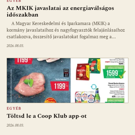
EGYÉB
Az MKIK javaslatai az energiaválságos
időszakban
A Magyar Kereskedelmi és Iparkamara (MKIK) a
kormány javaslataihoz és nagyfogyasztók felajánlásaihoz
csatlakozva, összesítő javaslatokat fogalmaz meg a…
2026.08.03.
EGYÉB
Töltsd le a Coop Klub app-ot
2026.08.03.