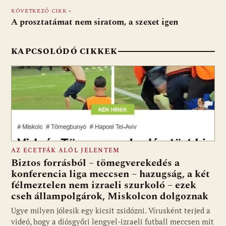
o
p
g
KÖVETKEZŐ CIKK »
A prosztatámat nem siratom, a szexet igen
k
p
KAPCSOLÓDÓ CIKKEK
AZ ECETFÁK ALÓL JELENTEM
Biztos forrásból – tömegverekedés a
konferencia liga meccsen – hazugság, a két
félmeztelen nem izraeli szurkoló – ezek
cseh állampolgárok, Miskolcon dolgoznak
Ugye milyen jólesik egy kicsit zsidózni. Vírusként terjed a
videó, hogy a diósgyőri lengyel-izraeli futball meccsen mit