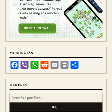
MEGOSZTÁS
Facebook
Viber
WhatsApp
Reddit
Email
Print
Ossza
meg
KERESÉS
Keresés: