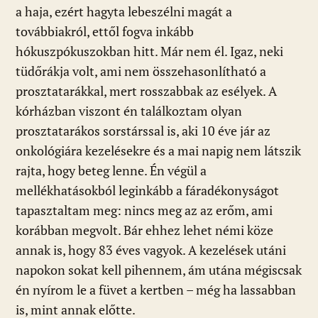
a haja, ezért hagyta lebeszélni magát a
továbbiakról, ettől fogva inkább
hókuszpókuszokban hitt. Már nem él. Igaz, neki
tüdőrákja volt, ami nem összehasonlítható a
prosztatarákkal, mert rosszabbak az esélyek. A
kórházban viszont én találkoztam olyan
prosztatarákos sorstárssal is, aki 10 éve jár az
onkológiára kezelésekre és a mai napig nem látszik
rajta, hogy beteg lenne. Én végül a
mellékhatásokból leginkább a fáradékonyságot
tapasztaltam meg: nincs meg az az erőm, ami
korábban megvolt. Bár ehhez lehet némi köze
annak is, hogy 83 éves vagyok. A kezelések utáni
napokon sokat kell pihennem, ám utána mégiscsak
én nyírom le a füvet a kertben – még ha lassabban
is, mint annak előtte.