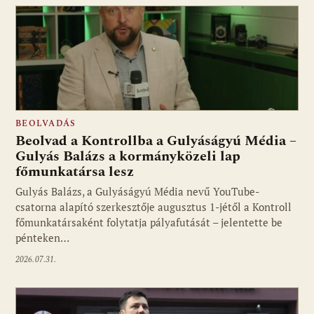
BEOLVADÁS
Beolvad a Kontrollba a Gulyáságyú Média –
Gulyás Balázs a kormányközeli lap
főmunkatársa lesz
Gulyás Balázs, a Gulyáságyú Média nevű YouTube-
csatorna alapító szerkesztője augusztus 1-jétől a Kontroll
főmunkatársaként folytatja pályafutását – jelentette be
pénteken…
2026.07.31.