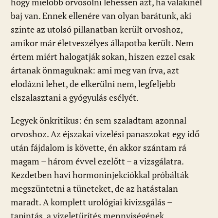
hogy mielőbb orvosolni lehessen azt, ha valakinél
baj van. Ennek ellenére van olyan barátunk, aki
szinte az utolsó pillanatban került orvoshoz,
amikor már életveszélyes állapotba került. Nem
értem miért halogatják sokan, hiszen ezzel csak
ártanak önmaguknak: ami meg van írva, azt
elodázni lehet, de elkerülni nem, legfeljebb
elszalasztani a gyógyulás esélyét.
Legyek önkritikus: én sem szaladtam azonnal
orvoshoz. Az éjszakai vizelési panaszokat egy idő
után fájdalom is követte, én akkor szántam rá
magam – három évvel ezelőtt – a vizsgálatra.
Kezdetben havi hormoninjekciókkal próbálták
megszüntetni a tüneteket, de az hatástalan
maradt. A komplett urológiai kivizsgálás –
tapintás, a vizeletürítés mennyiségének,