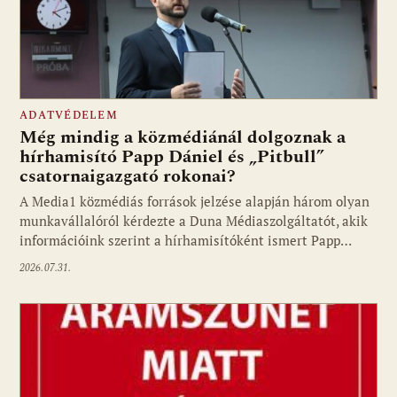
ADATVÉDELEM
Még mindig a közmédiánál dolgoznak a
hírhamisító Papp Dániel és „Pitbull”
csatornaigazgató rokonai?
A Media1 közmédiás források jelzése alapján három olyan
munkavállalóról kérdezte a Duna Médiaszolgáltatót, akik
információink szerint a hírhamisítóként ismert Papp…
2026.07.31.