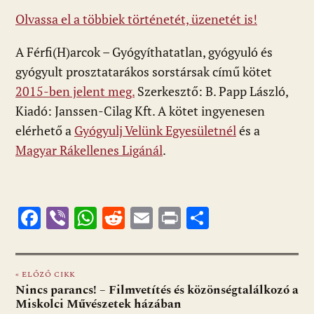
Olvassa el a többiek történetét, üzenetét is!
A Férfi(H)arcok – Gyógyíthatatlan, gyógyuló és
gyógyult prosztatarákos sorstársak című kötet
2015-ben jelent meg.
Szerkesztő: B. Papp László,
Kiadó: Janssen-Cilag Kft. A kötet ingyenesen
elérhető a
Gyógyulj Velünk Egyesületnél
és a
Magyar Rákellenes Ligánál
.
F
Vi
W
R
E
Pr
O
ac
b
h
e
m
in
ss
e
er
at
d
ai
t
za
« ELŐZŐ CIKK
b
s
di
l
m
Nincs parancs! – Filmvetítés és közönségtalálkozó a
o
A
t
e
Miskolci Művészetek házában