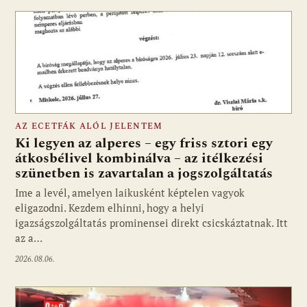
AZ ECETFÁK ALÓL JELENTEM
Ki legyen az alperes – egy friss sztori egy
átkosbélivel kombinálva – az itélkezési
szünetben is zavartalan a jogszolgáltatás
Ime a levél, amelyen laikusként képtelen vagyok
eligazodni. Kezdem elhinni, hogy a helyi
igazságszolgáltatás prominensei direkt csicskáztatnak. Itt
az a…
2026.08.06.