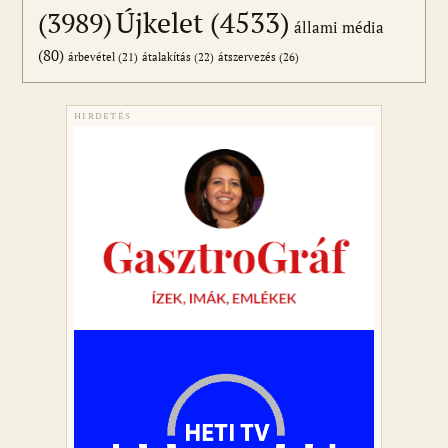
Újkelet
(4533)
(3989)
állami média
(80)
átszervezés
(26)
árbevétel
(21)
átalakítás
(22)
HIRDETÉS