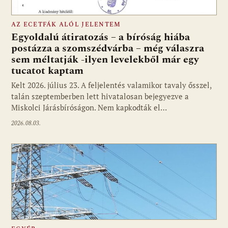
AZ ECETFÁK ALÓL JELENTEM
Egyoldalú átiratozás – a bíróság hiába
postázza a szomszédvárba – még válaszra
sem méltatják -ilyen levelekből már egy
tucatot kaptam
Kelt 2026. július 23. A feljelentés valamikor tavaly ősszel,
talán szeptemberben lett hivatalosan bejegyezve a
Miskolci Járásbíróságon. Nem kapkodták el…
2026.08.03.