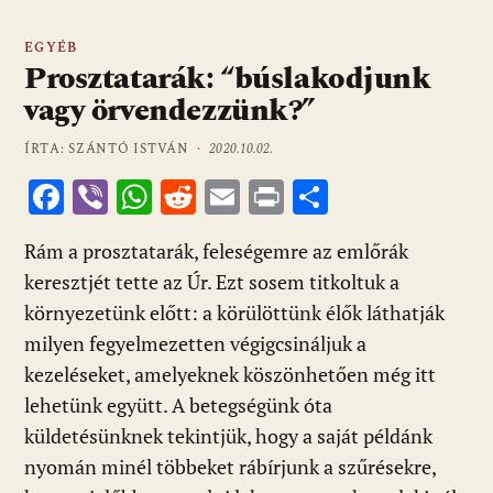
EGYÉB
Prosztatarák: “búslakodjunk
vagy örvendezzünk?”
ÍRTA: SZÁNTÓ ISTVÁN ·
2020.10.02.
F
Vi
W
R
E
Pr
O
ac
b
h
e
m
in
ss
Rám a prosztatarák, feleségemre az emlőrák
e
er
at
d
ai
t
za
keresztjét tette az Úr. Ezt sosem titkoltuk a
b
s
di
l
m
környezetünk előtt: a körülöttünk élők láthatják
o
A
t
e
milyen fegyelmezetten végigcsináljuk a
o
p
g
kezeléseket, amelyeknek köszönhetően még itt
k
p
lehetünk együtt. A betegségünk óta
küldetésünknek tekintjük, hogy a saját példánk
nyomán minél többeket rábírjunk a szűrésekre,