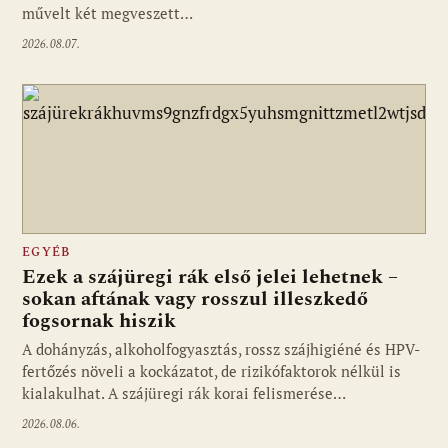
művelt két megveszett…
2026.08.07.
EGYÉB
Ezek a szájüregi rák első jelei lehetnek –
sokan aftának vagy rosszul illeszkedő
fogsornak hiszik
A dohányzás, alkoholfogyasztás, rossz szájhigiéné és HPV-
fertőzés növeli a kockázatot, de rizikófaktorok nélkül is
kialakulhat. A szájüregi rák korai felismerése…
2026.08.06.