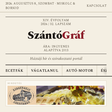
2026. AUGUSZTUS 8., SZOMBAT · MISKOLC &
KAPCSOLAT
BORSOD
XIV. ÉVFOLYAM
2026 / 32. LAPSZÁM
Szántó
Gráf
ÁRA: INGYENES
ALAPÍTVA 2013
Háztáji hír és szórakoztató portál
ECETFÁK
VÁGATLANUL
AUTÓ-MOTOR
ÉSZA
HIRDETÉS