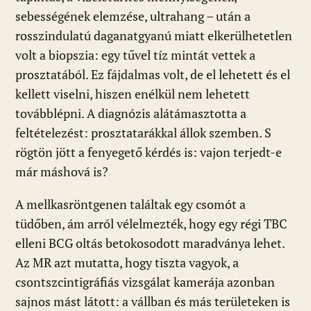
sebességének elemzése, ultrahang – után a
rosszindulatú daganatgyanú miatt elkerülhetetlen
volt a biopszia: egy tűvel tíz mintát vettek a
prosztatából. Ez fájdalmas volt, de el lehetett és el
kellett viselni, hiszen enélkül nem lehetett
továbblépni. A diagnózis alátámasztotta a
feltételezést: prosztatarákkal állok szemben. S
rögtön jött a fenyegető kérdés is: vajon terjedt-e
már máshová is?
A mellkasröntgenen találtak egy csomót a
tüdőben, ám arról vélelmezték, hogy egy régi TBC
elleni BCG oltás betokosodott maradványa lehet.
Az MR azt mutatta, hogy tiszta vagyok, a
csontszcintigráfiás vizsgálat kamerája azonban
sajnos mást látott: a vállban és más területeken is