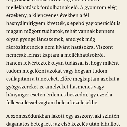
mellékhatások fordulhatnak elő. A gyomrom elég
érzékeny, a kilencvenes években a fél
hasnyálmirigyem kivették, s epehólyag operációt is
magam mögött tudhatok, tehát vannak bennem
olyan gyenge láncszemek, amelyek még
ráerősíthetnek a nem kívánt hatásokra. Viszont
nemcsak leírást kaptam a mellékhatásokról,
hanem felvérteztek olyan tudással is, hogy miként
tudom megelőzni azokat vagy hogyan tudom
csillapítani a tüneteket. Előre megkaptam azokat a
gyógyszereket is, amelyeket hasmenés vagy
hányinger esetén érdemes beszedni, így ezzel a
felkészüléssel vágtam bele a kezelésekbe.
A szomszédunkban lakott egy asszony, aki szintén
daganatos beteg lett: az első kezelés után kihullott