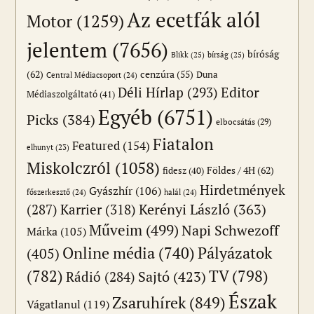
Az ecetfák alól
Motor
(1259)
jelentem
(7656)
bíróság
Blikk
(25)
bírság
(25)
(62)
cenzúra
(55)
Duna
Central Médiacsoport
(24)
Editor
Déli Hírlap
(293)
Médiaszolgáltató
(41)
Egyéb
(6751)
Picks
(384)
elbocsátás
(29)
Fiatalon
Featured
(154)
elhunyt
(23)
Miskolczról
(1058)
Földes / 4H
(62)
fidesz
(40)
Hirdetmények
Gyászhír
(106)
főszerkesztő
(24)
halál
(24)
(287)
Karrier
(318)
Kerényi László
(363)
Műveim
(499)
Napi Schwezoff
Márka
(105)
Online média
(740)
Pályázatok
(405)
(782)
TV
(798)
Sajtó
(423)
Rádió
(284)
Észak
Zsaruhírek
(849)
Vágatlanul
(119)