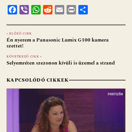
F
Vi
W
R
E
Pr
O
ac
b
h
e
m
in
ss
e
er
at
d
ai
t
za
« ELŐZŐ CIKK
b
s
di
l
m
Én nyerem a Panasonic Lumix G100 kamera
o
A
t
e
szettet!
o
p
g
KÖVETKEZŐ CIKK »
Selyemréten szezonon kívüli is üzemel a strand
k
p
KAPCSOLÓDÓ CIKKEK