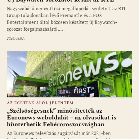
Nagyszabású nemzetközi megállapodás született az RTL
Group tulajdonában lévő Fremantle és a FOX
Fotó: media1.hu
Entertainment által közösen készített új Baywatch-
sorozat forgalmazásáról.…
2026.08.07.
AZ ECETFÁK ALÓL JELENTEM
„Szélsőségesnek” minősítették az
Euronews weboldalát – az olvasókat is
büntethetik Fehéroroszországban
Fotó: media1.hu
Az Euronews televíziós sugárzását már 2021-ben