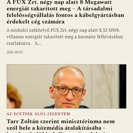
A FUX Zrt. négy nap alatt 8 Megawatt
energiát takarított meg – A társadalmi
felelősségvállalás fontos a kábelgyártásban
érdekelt cég számára
A miskolci székhelyű FUX Zrt. négy nap alatt 8,32 MWh
villamos energiát takarított meg a kormány felhívásához
csatlakozva. A…
2026.08.07.
AZ ECETFÁK ALÓL JELENTEM
Tarr Zoltán szerint minisztériuma nem
szól bele a közmédia átalakításába –