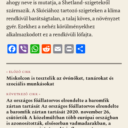
ahogy neve is mutatja, a Shetland-szigetekről
származik. A Skóciához tartozó szigeteken a klíma
rendkívül barátságtalan, a talaj köves, a növényzet
gyér. Ezekhez a nehéz körülményekhez
alkalmazkodott ez a rendkívüli lófajta.
F
Vi
W
R
E
Pr
O
ac
b
h
e
m
in
ss
e
er
at
d
ai
t
za
« ELŐZŐ CIKK
b
s
di
l
m
Miskolcon is tesztelik az óvónőket, tanárokat és
o
A
t
e
szociális munkásokat
o
p
g
KÖVETKEZŐ CIKK »
Az országos főállatorvos elrendelte a baromfik
k
p
zártan tartását Az országos főállatorvos elrendelte
a baromfik zártan tartását 2020. november 26,
csütörtök A közelmúltban több európai országban
is azonosították, elsősorban vadmadarakban, a