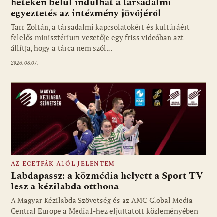
heteken belül indulhat a társadalmi
Fotó: media1.hu
egyeztetés az intézmény jövőjéről
Tarr Zoltán, a társadalmi kapcsolatokért és kultúráért
felelős minisztérium vezetője egy friss videóban azt
állítja, hogy a tárca nem szól…
2026.08.07.
AZ ECETFÁK ALÓL JELENTEM
Labdapassz: a közmédia helyett a Sport TV
lesz a kézilabda otthona
A Magyar Kézilabda Szövetség és az AMC Global Media
Fotó: media1.hu
Central Europe a Media1-hez eljuttatott közleményében