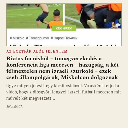
AZ ECETFÁK ALÓL JELENTEM
Biztos forrásból – tömegverekedés a
konferencia liga meccsen – hazugság, a két
félmeztelen nem izraeli szurkoló – ezek
cseh állampolgárok, Miskolcon dolgoznak
Ugye milyen jólesik egy kicsit zsidózni. Vírusként terjed a
videó, hogy a diósgyőri lengyel-izraeli futball meccsen mit
művelt két megveszett…
2026.08.07.