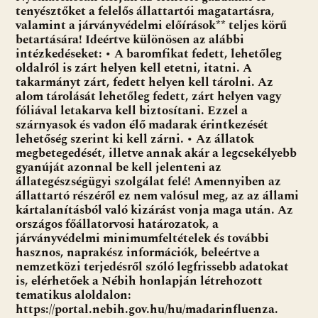
tenyésztőket a felelős állattartói magatartásra,
valamint a járványvédelmi előírások** teljes körű
betartására! Ideértve különösen az alábbi
intézkedéseket: • A baromfikat fedett, lehetőleg
oldalról is zárt helyen kell etetni, itatni. A
takarmányt zárt, fedett helyen kell tárolni. Az
alom tárolását lehetőleg fedett, zárt helyen vagy
fóliával letakarva kell biztosítani. Ezzel a
szárnyasok és vadon élő madarak érintkezését
lehetőség szerint ki kell zárni. • Az állatok
megbetegedését, illetve annak akár a legcsekélyebb
gyanúját azonnal be kell jelenteni az
állategészségügyi szolgálat felé! Amennyiben az
állattartó részéről ez nem valósul meg, az az állami
kártalanításból való kizárást vonja maga után. Az
országos főállatorvosi határozatok, a
járványvédelmi minimumfeltételek és további
hasznos, naprakész információk, beleértve a
nemzetközi terjedésről szóló legfrissebb adatokat
is, elérhetőek a Nébih honlapján létrehozott
tematikus aloldalon:
https://portal.nebih.gov.hu/hu/madarinfluenza.