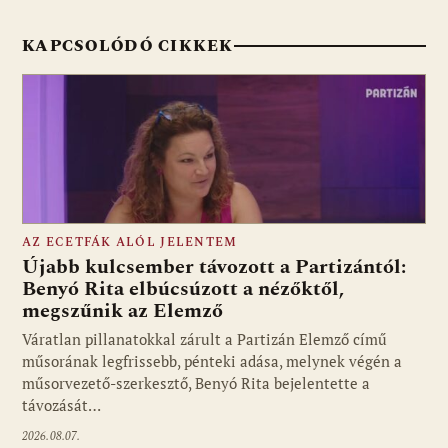
KAPCSOLÓDÓ CIKKEK
AZ ECETFÁK ALÓL JELENTEM
Újabb kulcsember távozott a Partizántól:
Benyó Rita elbúcsúzott a nézőktől,
megszűnik az Elemző
Fotó: media1.hu
Váratlan pillanatokkal zárult a Partizán Elemző című
műsorának legfrissebb, pénteki adása, melynek végén a
műsorvezető-szerkesztő, Benyó Rita bejelentette a
távozását…
2026.08.07.