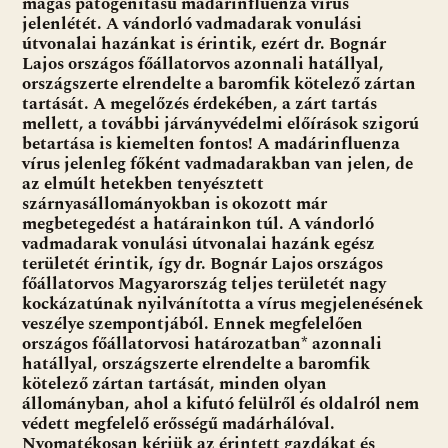
magas patogenitású madárinfluenza vírus
jelenlétét. A vándorló vadmadarak vonulási
útvonalai hazánkat is érintik, ezért dr. Bognár
Lajos országos főállatorvos azonnali hatállyal,
országszerte elrendelte a baromfik kötelező zártan
tartását. A megelőzés érdekében, a zárt tartás
mellett, a további járványvédelmi előírások szigorú
betartása is kiemelten fontos! A madárinfluenza
vírus jelenleg főként vadmadarakban van jelen, de
az elmúlt hetekben tenyésztett
szárnyasállományokban is okozott már
megbetegedést a határainkon túl. A vándorló
vadmadarak vonulási útvonalai hazánk egész
területét érintik, így dr. Bognár Lajos országos
főállatorvos Magyarország teljes területét nagy
kockázatúnak nyilvánította a vírus megjelenésének
veszélye szempontjából. Ennek megfelelően
országos főállatorvosi határozatban* azonnali
hatállyal, országszerte elrendelte a baromfik
kötelező zártan tartását, minden olyan
állományban, ahol a kifutó felülről és oldalról nem
védett megfelelő erősségű madárhálóval.
Nyomatékosan kérjük az érintett gazdákat és