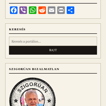
Facebook
Viber
WhatsApp
Reddit
Email
Print
Ossza
meg
KERESÉS
Keresés:
SZIGORÚAN BIZALMATLAN