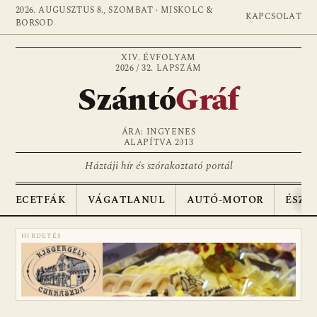
2026. AUGUSZTUS 8., SZOMBAT · MISKOLC &
KAPCSOLAT
BORSOD
XIV. ÉVFOLYAM
2026 / 32. LAPSZÁM
Szántó
Gráf
ÁRA: INGYENES
ALAPÍTVA 2013
Háztáji hír és szórakoztató portál
ECETFÁK
VÁGATLANUL
AUTÓ-MOTOR
ÉSZA
HIRDETÉS