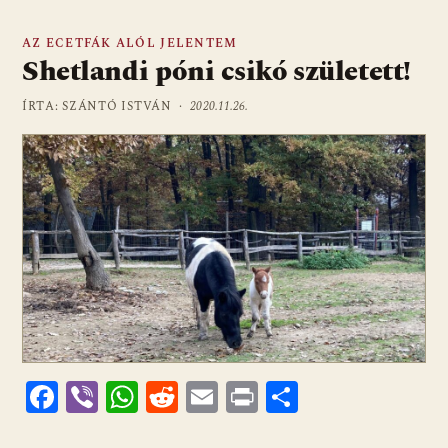
AZ ECETFÁK ALÓL JELENTEM
Shetlandi póni csikó született!
ÍRTA: SZÁNTÓ ISTVÁN ·
2020.11.26.
F
Vi
W
R
E
Pr
O
ac
b
h
e
m
in
ss