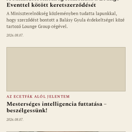
Eventtel kötött keretszerződését
A Miniszterelnökség közleményben tudatta lapunkkal,
Fotó: media1.hu
hogy szerződést bontott a Balásy Gyula érdekeltségei közé
tartozó Lounge Group cégével.
2026.08.07.
AZ ECETFÁK ALÓL JELENTEM
Mesterséges intelligencia futtatása –
beszélgessünk!
2026.08.07.