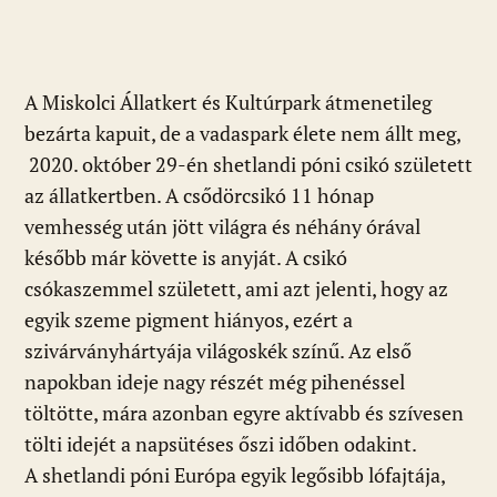
e
er
at
d
ai
t
za
b
s
di
l
m
o
A
t
e
A Miskolci Állatkert és Kultúrpark átmenetileg
o
p
g
bezárta kapuit, de a vadaspark élete nem állt meg,
k
p
2020. október 29-én shetlandi póni csikó született
az állatkertben. A csődörcsikó 11 hónap
vemhesség után jött világra és néhány órával
később már követte is anyját. A csikó
csókaszemmel született, ami azt jelenti, hogy az
egyik szeme pigment hiányos, ezért a
szivárványhártyája világoskék színű. Az első
napokban ideje nagy részét még pihenéssel
töltötte, mára azonban egyre aktívabb és szívesen
tölti idejét a napsütéses őszi időben odakint.
A shetlandi póni Európa egyik legősibb lófajtája,