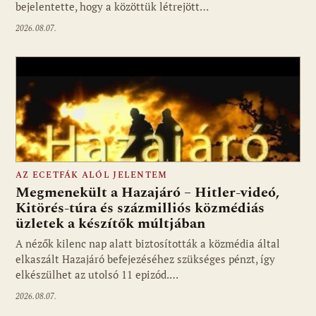
bejelentette, hogy a közöttük létrejött…
2026.08.07.
AZ ECETFÁK ALÓL JELENTEM
Megmenekült a Hazajáró – Hitler-videó,
Kitörés-túra és százmilliós közmédiás
üzletek a készítők múltjában
Fotó: media1.hu
A nézők kilenc nap alatt biztosították a közmédia által
elkaszált Hazajáró befejezéséhez szükséges pénzt, így
elkészülhet az utolsó 11 epizód.…
2026.08.07.