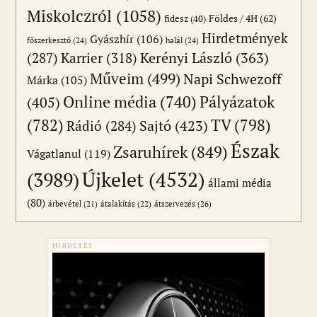
Miskolczról
(1058)
Földes / 4H
(62)
fidesz
(40)
Hirdetmények
Gyászhír
(106)
főszerkesztő
(24)
halál
(24)
(287)
Karrier
(318)
Kerényi László
(363)
Műveim
(499)
Napi Schwezoff
Márka
(105)
Online média
(740)
Pályázatok
(405)
(782)
TV
(798)
Sajtó
(423)
Rádió
(284)
Észak
Zsaruhírek
(849)
Vágatlanul
(119)
Újkelet
(4532)
(3989)
állami média
(80)
átszervezés
(26)
árbevétel
(21)
átalakítás
(22)
HIRDETÉS