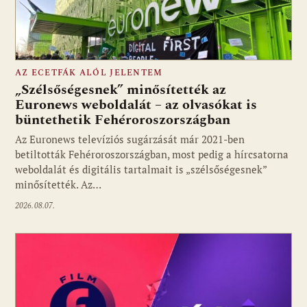
AZ ECETFÁK ALÓL JELENTEM
„Szélsőségesnek” minősítették az
Euronews weboldalát – az olvasókat is
büntethetik Fehéroroszországban
Fotó: media1.hu
Az Euronews televíziós sugárzását már 2021-ben
betiltották Fehéroroszországban, most pedig a hírcsatorna
weboldalát és digitális tartalmait is „szélsőségesnek”
minősítették. Az…
2026.08.07.