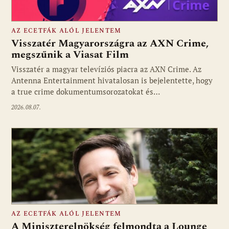
AZ ECETFÁK ALÓL JELENTEM
Visszatér Magyarországra az AXN Crime,
megszűnik a Viasat Film
Visszatér a magyar televíziós piacra az AXN Crime. Az
Fotó: media1.hu
Antenna Entertainment hivatalosan is bejelentette, hogy
a true crime dokumentumsorozatokat és…
2026.08.07.
AZ ECETFÁK ALÓL JELENTEM
A Miniszterelnökség felmondta a Lounge