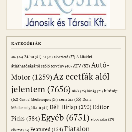
KATEGÓRIÁK
24.hu
(41)
akvizíció
(37)
A közélet
AI
(25)
4iG
(23)
Autó-
ATV
(83)
átláthatóságáról szóló törvény
(40)
Az ecetfák alól
Motor
(1259)
jelentem
(7656)
bíróság
Blikk
(25)
bírság
(25)
(62)
cenzúra
(55)
Duna
Central Médiacsoport
(24)
Editor
Déli Hírlap
(293)
Médiaszolgáltató
(41)
Egyéb
(6751)
Picks
(384)
elbocsátás
(29)
Fiatalon
Featured
(154)
elhunyt
(23)