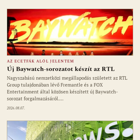
AZ ECETFÁK ALÓL JELENTEM
Új Baywatch-sorozatot készít az RTL
Nagyszabású nemzetközi megállapodás született az RTL
Group tulajdonában lévő Fremantle és a FOX
Fotó: media1.hu
Entertainment által közösen készített új Baywatch-
sorozat forgalmazásáról.…
2026.08.07.