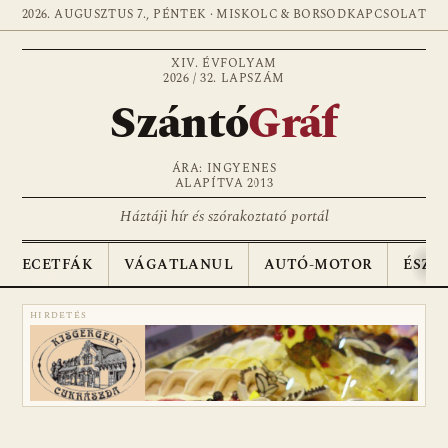
2026. AUGUSZTUS 7., PÉNTEK · MISKOLC & BORSOD
KAPCSOLAT
XIV. ÉVFOLYAM
2026 / 32. LAPSZÁM
Szántó
Gráf
ÁRA: INGYENES
ALAPÍTVA 2013
Háztáji hír és szórakoztató portál
ECETFÁK
VÁGATLANUL
AUTÓ-MOTOR
ÉSZA
HIRDETÉS