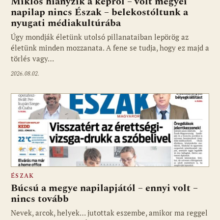
Miklós hiányzik a képről – volt megyei
napilap nincs Észak – belekostóltunk a
nyugati médiakultúrába
Úgy mondják életünk utolsó pillanataiban lepörög az
életünk minden mozzanata. A fene se tudja, hogy ez majd a
törlés vagy…
2026.08.02.
ÉSZAK
Búcsú a megye napilapjától – ennyi volt –
nincs tovább
Nevek, arcok, helyek… jutottak eszembe, amikor ma reggel