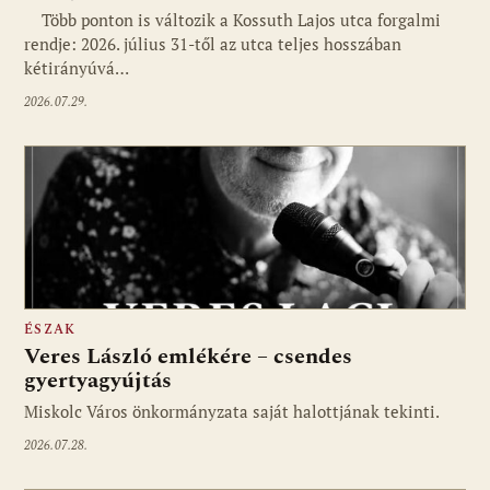
Több ponton is változik a Kossuth Lajos utca forgalmi
rendje: 2026. július 31-től az utca teljes hosszában
kétirányúvá…
2026.07.29.
ÉSZAK
Veres László emlékére – csendes
gyertyagyújtás
Miskolc Város önkormányzata saját halottjának tekinti.
2026.07.28.