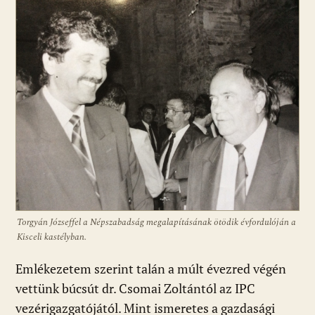
Torgyán Józseffel a Népszabadság megalapításának ötödik évfordulóján a
Kisceli kastélyban.
Emlékezetem szerint talán a múlt évezred végén
vettünk búcsút dr. Csomai Zoltántól az IPC
vezérigazgatójától. Mint ismeretes a gazdasági