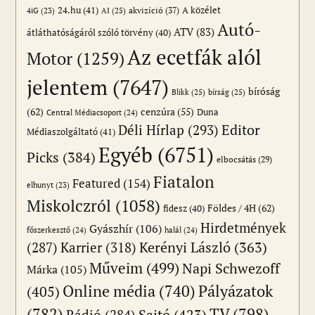
24.hu
(41)
akvizíció
(37)
A közélet
AI
(25)
4iG
(23)
Autó-
ATV
(83)
átláthatóságáról szóló törvény
(40)
Az ecetfák alól
Motor
(1259)
jelentem
(7647)
bíróság
Blikk
(25)
bírság
(25)
(62)
cenzúra
(55)
Duna
Central Médiacsoport
(24)
Editor
Déli Hírlap
(293)
Médiaszolgáltató
(41)
Egyéb
(6751)
Picks
(384)
elbocsátás
(29)
Fiatalon
Featured
(154)
elhunyt
(23)
Miskolczról
(1058)
Földes / 4H
(62)
fidesz
(40)
Hirdetmények
Gyászhír
(106)
főszerkesztő
(24)
halál
(24)
(287)
Karrier
(318)
Kerényi László
(363)
Műveim
(499)
Napi Schwezoff
Márka
(105)
Online média
(740)
Pályázatok
(405)
(782)
TV
(798)
Sajtó
(423)
Rádió
(284)