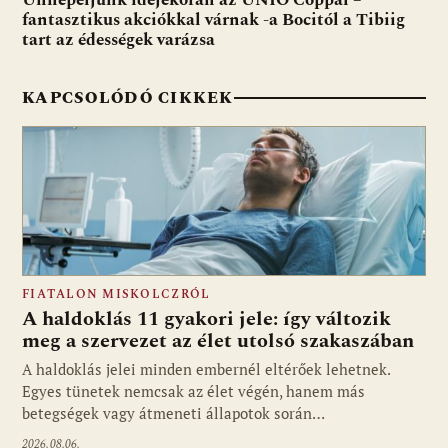
fantasztikus akciókkal várnak -a Bocitól a Tibiig
tart az édességek varázsa
KAPCSOLÓDÓ CIKKEK
FIATALON MISKOLCZRÓL
A haldoklás 11 gyakori jele: így változik
meg a szervezet az élet utolsó szakaszában
A haldoklás jelei minden embernél eltérőek lehetnek.
Egyes tünetek nemcsak az élet végén, hanem más
betegségek vagy átmeneti állapotok során…
2026.08.06.