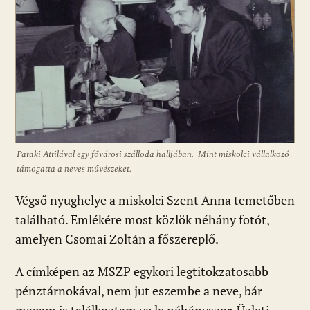
Pataki Attilával egy fővárosi szálloda halljában. Mint miskolci vállalkozó
támogatta a neves művészeket.
Végső nyughelye a miskolci Szent Anna temetőben
található. Emlékére most közlök néhány fotót,
amelyen Csomai Zoltán a főszereplő.
A címképen az MSZP egykori legtitokzatosabb
pénztárnokával, nem jut eszembe a neve, bár