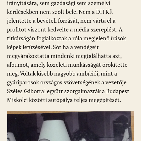
irányítására, sem gazdasági sem személyi
kérdésekben nem szólt bele. Nem a DH Kft
jelentette a bevételi forrását, nem várta el a
profitot viszont kedvelte a média szereplést. A
titkárságán foglalkoztak a róla megjelenő írások
képek lefűzésével. Sőt ha a vendégeit
megvárakoztatta mindenki megtalálhatta azt,
albumot, amely közéleti munkásságát örökítette
meg. Voltak kisebb nagyobb ambíciói, mint a
gyáriparosok országos szövetségének a vezetője
Széles Gáborral együtt szorgalmazták a Budapest
Miskolci közötti autópálya teljes megépítését.