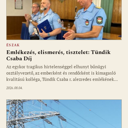
ÉSZAK
Emlékezés, elismerés, tisztelet: Tündik
Csaba Díj
Az egykor tragikus hirtelenséggel elhunyt bűnügyi
osztályvezető, az emberként és rendőrként is kimagasló
kvalitású kolléga, Tündik Csaba r. alezredes emlékének…
2026.08.04.