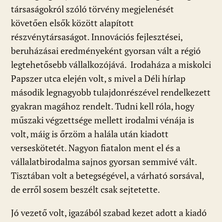
társaságokról szóló törvény megjelenését
követően elsők között alapított
részvénytársaságot. Innovációs fejlesztései,
beruházásai eredményeként gyorsan vált a régió
legtehetősebb vállalkozójává. Irodaháza a miskolci
Papszer utca elején volt, s mivel a Déli hírlap
második legnagyobb tulajdonrészével rendelkezett
gyakran magához rendelt. Tudni kell róla, hogy
műszaki végzettsége mellett irodalmi vénája is
volt, máig is őrzöm a halála után kiadott
verseskötetét. Nagyon fiatalon ment el és a
vállalatbirodalma sajnos gyorsan semmivé vált.
Tisztában volt a betegségével, a várható sorsával,
de erről sosem beszélt csak sejtetette.
Jó vezető volt, igazából szabad kezet adott a kiadó