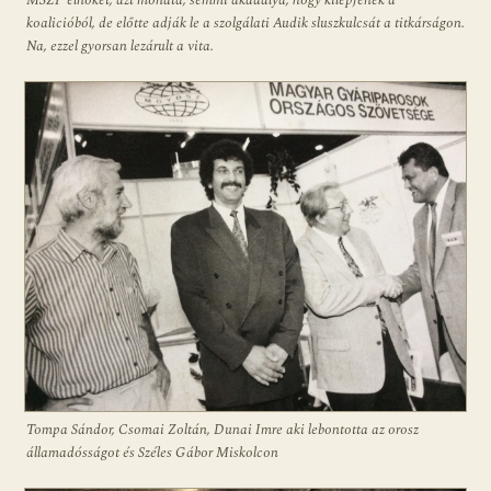
MSZP elnökét, azt mondta, semmi akadálya, hogy kilépjenek a
koalicióból, de előtte adják le a szolgálati Audik sluszkulcsát a titkárságon.
Na, ezzel gyorsan lezárult a vita.
Tompa Sándor, Csomai Zoltán, Dunai Imre aki lebontotta az orosz
államadósságot és Széles Gábor Miskolcon