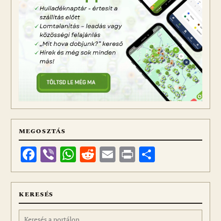
MEGOSZTÁS
Facebook
Viber
WhatsApp
Reddit
Email
Print
Ossza
meg
KERESÉS
Keresés: