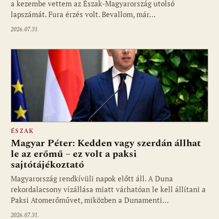
a kezembe vettem az Észak-Magyarország utolsó
lapszámát. Fura érzés volt. Bevallom, már…
2026.07.31.
ÉSZAK
Magyar Péter: Kedden vagy szerdán állhat
le az erőmű – ez volt a paksi
sajtótájékoztató
Magyarország rendkívüli napok előtt áll. A Duna
rekordalacsony vízállása miatt várhatóan le kell állítani a
Paksi Atomerőművet, miközben a Dunamenti…
2026.07.31.