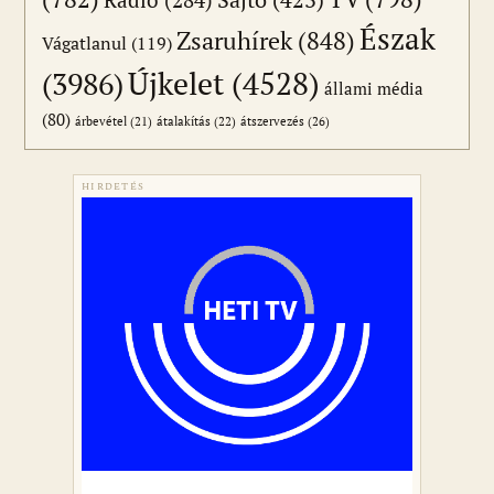
Észak
Zsaruhírek
(848)
Vágatlanul
(119)
Újkelet
(4528)
(3986)
állami média
(80)
átszervezés
(26)
árbevétel
(21)
átalakítás
(22)
HIRDETÉS