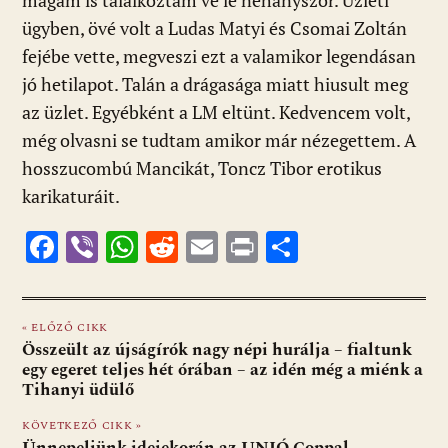
magam is találkoztam ve le néhányszor. Üzleti
ügyben, övé volt a Ludas Matyi és Csomai Zoltán
fejébe vette, megveszi ezt a valamikor legendásan
jó hetilapot. Talán a drágasága miatt hiusult meg
az üzlet. Egyébként a LM eltünt. Kedvencem volt,
még olvasni se tudtam amikor már nézegettem. A
hosszucombú Mancikát, Toncz Tibor erotikus
karikaturáit.
F
Vi
W
R
E
Pr
O
ac
b
h
e
m
in
ss
e
er
at
d
ai
t
za
« ELŐZŐ CIKK
b
s
di
l
m
Összeült az újságírók nagy népi hurálja – fialtunk
o
A
t
e
egy egeret teljes hét órában – az idén még a miénk a
Tihanyi üdülő
o
p
g
KÖVETKEZŐ CIKK »
k
p
Ünnepeljünk idejekorán az UNIÓ Coppal –