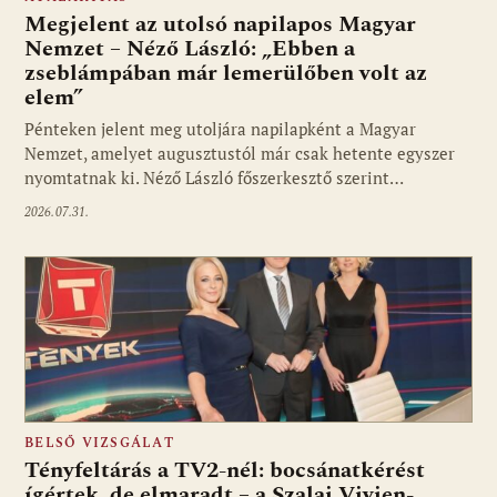
Megjelent az utolsó napilapos Magyar
Nemzet – Néző László: „Ebben a
zseblámpában már lemerülőben volt az
elem”
Pénteken jelent meg utoljára napilapként a Magyar
Nemzet, amelyet augusztustól már csak hetente egyszer
nyomtatnak ki. Néző László főszerkesztő szerint…
2026.07.31.
BELSŐ VIZSGÁLAT
Tényfeltárás a TV2-nél: bocsánatkérést
ígértek, de elmaradt – a Szalai Vivien-