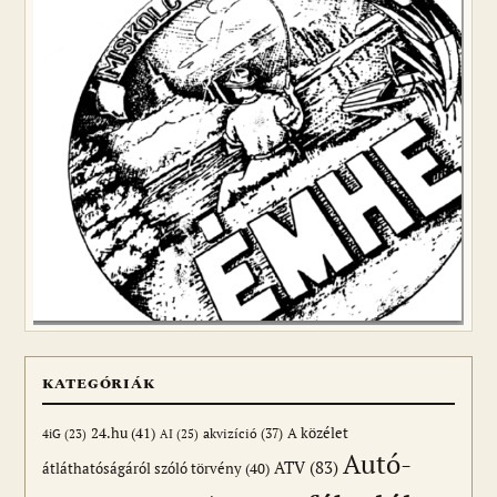
KATEGÓRIÁK
24.hu
(41)
akvizíció
(37)
A közélet
AI
(25)
4iG
(23)
Autó-
ATV
(83)
átláthatóságáról szóló törvény
(40)