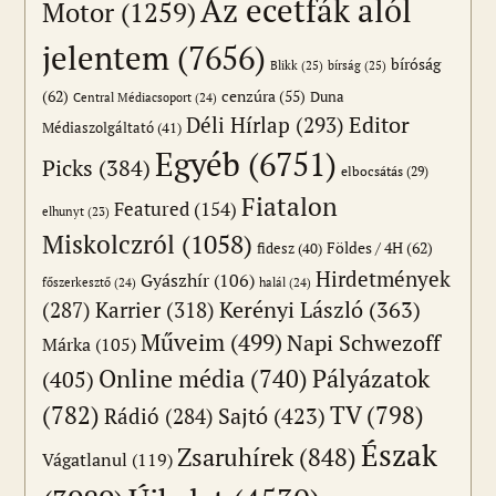
Az ecetfák alól
Motor
(1259)
jelentem
(7656)
bíróság
Blikk
(25)
bírság
(25)
(62)
cenzúra
(55)
Duna
Central Médiacsoport
(24)
Editor
Déli Hírlap
(293)
Médiaszolgáltató
(41)
Egyéb
(6751)
Picks
(384)
elbocsátás
(29)
Fiatalon
Featured
(154)
elhunyt
(23)
Miskolczról
(1058)
Földes / 4H
(62)
fidesz
(40)
Hirdetmények
Gyászhír
(106)
főszerkesztő
(24)
halál
(24)
(287)
Karrier
(318)
Kerényi László
(363)
Műveim
(499)
Napi Schwezoff
Márka
(105)
Online média
(740)
Pályázatok
(405)
(782)
TV
(798)
Sajtó
(423)
Rádió
(284)
Észak
Zsaruhírek
(848)
Vágatlanul
(119)