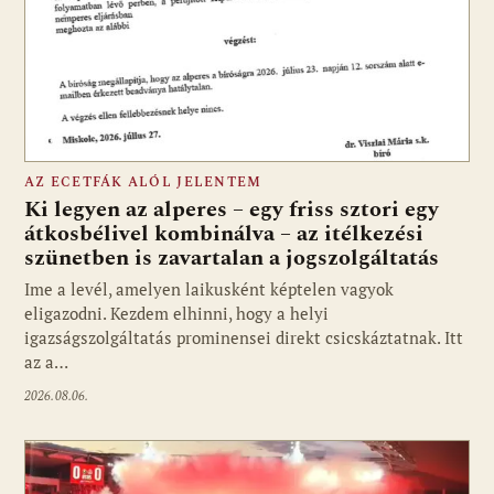
AZ ECETFÁK ALÓL JELENTEM
Ki legyen az alperes – egy friss sztori egy
átkosbélivel kombinálva – az itélkezési
szünetben is zavartalan a jogszolgáltatás
Ime a levél, amelyen laikusként képtelen vagyok
eligazodni. Kezdem elhinni, hogy a helyi
igazságszolgáltatás prominensei direkt csicskáztatnak. Itt
az a…
2026.08.06.