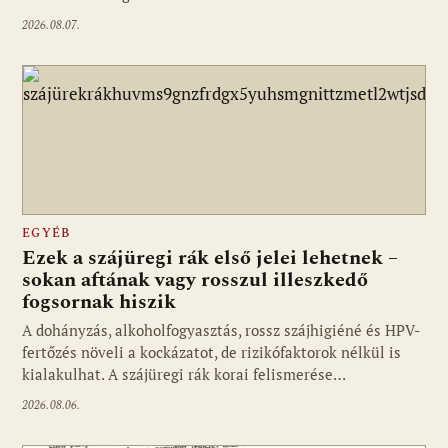
2026.08.07.
EGYÉB
Ezek a szájüregi rák első jelei lehetnek –
sokan aftának vagy rosszul illeszkedő
fogsornak hiszik
A dohányzás, alkoholfogyasztás, rossz szájhigiéné és HPV-
fertőzés növeli a kockázatot, de rizikófaktorok nélkül is
kialakulhat. A szájüregi rák korai felismerése…
2026.08.06.