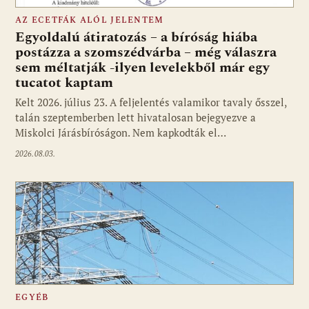
AZ ECETFÁK ALÓL JELENTEM
Egyoldalú átiratozás – a bíróság hiába
postázza a szomszédvárba – még válaszra
sem méltatják -ilyen levelekből már egy
tucatot kaptam
Kelt 2026. július 23. A feljelentés valamikor tavaly ősszel,
talán szeptemberben lett hivatalosan bejegyezve a
Miskolci Járásbíróságon. Nem kapkodták el…
2026.08.03.
EGYÉB