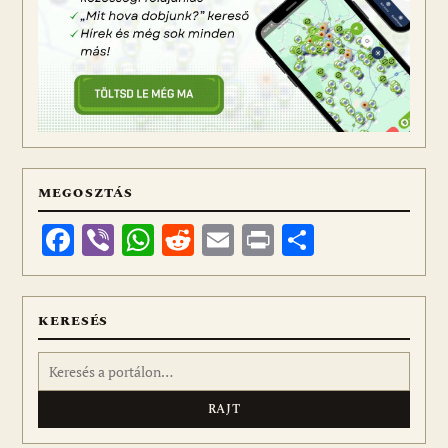
MEGOSZTÁS
Facebook
Viber
WhatsApp
Reddit
Email
Print
Ossza
meg
KERESÉS
Keresés: