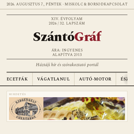
2026. AUGUSZTUS 7., PÉNTEK · MISKOLC & BORSOD
KAPCSOLAT
XIV. ÉVFOLYAM
2026 / 32. LAPSZÁM
Szántó
Gráf
ÁRA: INGYENES
ALAPÍTVA 2013
Háztáji hír és szórakoztató portál
ECETFÁK
VÁGATLANUL
AUTÓ-MOTOR
ÉSZA
HIRDETÉS