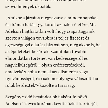
szövődmények okozták.
„Amikor a járvány megzavarta a mindennapokat
és drámai hatást gyakorolt az üzleti életére, Mr.
Adelson hajthatatlan volt, hogy csapattagjaink
szerte a világon továbbra is teljes fizetést és
egészségügyi ellátást biztosítson, még akkor is, ha
az épületeket bezárták. Számtalan további
elmondatlan történet van kedvességéről és
nagylelkűségéről – olyan erőfeszítésekről,
amelyekért soha nem akart elismerést vagy
nyilvánosságot, és csak mosolyogva válaszolt, ha
róluk kérdezték”- közölte a társaság.
Szegény zsidó bevándorlók fiaként felnövő
Adelson 12 éves korában kezdte üzleti karrierjét,