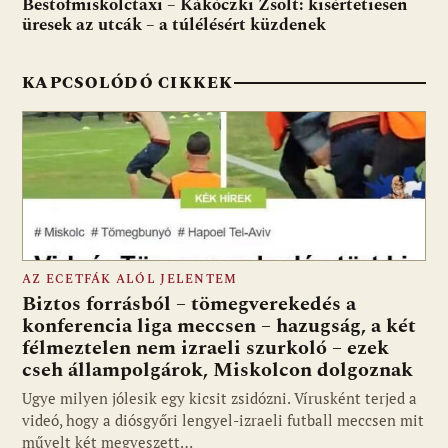
Bestofmiskolctaxi – Kákóczki Zsolt: kisértetiesen
k
p
üresek az utcák – a túlélésért küzdenek
KAPCSOLÓDÓ CIKKEK
AZ ECETFÁK ALÓL JELENTEM
Biztos forrásból – tömegverekedés a
konferencia liga meccsen – hazugság, a két
félmeztelen nem izraeli szurkoló – ezek
cseh állampolgárok, Miskolcon dolgoznak
Ugye milyen jólesik egy kicsit zsidózni. Vírusként terjed a
videó, hogy a diósgyőri lengyel-izraeli futball meccsen mit
művelt két megveszett…