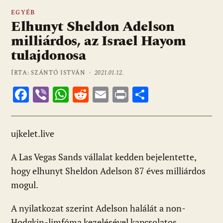
EGYÉB
Elhunyt Sheldon Adelson
milliárdos, az Israel Hayom
tulajdonosa
ÍRTA: SZÁNTÓ ISTVÁN ·
2021.01.12.
F
Vi
W
R
E
Pr
O
ac
b
h
e
m
in
ss
e
er
at
d
ai
t
za
ujkelet.live
b
s
di
l
m
o
A
t
e
A Las Vegas Sands vállalat kedden bejelentette,
o
p
g
hogy elhunyt Sheldon Adelson 87 éves milliárdos
mogul.
k
p
A nyilatkozat szerint Adelson halálát a non-
Hodgkin-limfóma kezelésével kapcsolatos