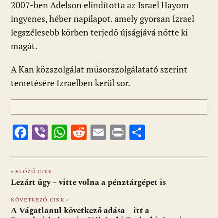
2007-ben Adelson elindította az Israel Hayom
ingyenes, héber napilapot. amely gyorsan Izrael
legszélesebb körben terjedő újságjává nőtte ki
magát.
A Kan közszolgálat műsorszolgálatató szerint
temetésére Izraelben kerül sor.
F
Vi
W
R
E
Pr
O
ac
b
h
e
m
in
ss
e
er
at
d
ai
t
za
« ELŐZŐ CIKK
b
s
di
l
m
Lezárt ügy – vitte volna a pénztárgépet is
o
A
t
e
KÖVETKEZŐ CIKK »
o
p
g
A Vágatlanul következő adása – itt a