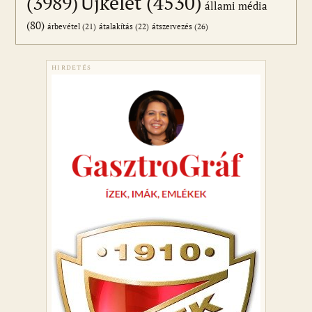
Újkelet
(4530)
(3989)
állami média
(80)
átszervezés
(26)
árbevétel
(21)
átalakítás
(22)
HIRDETÉS