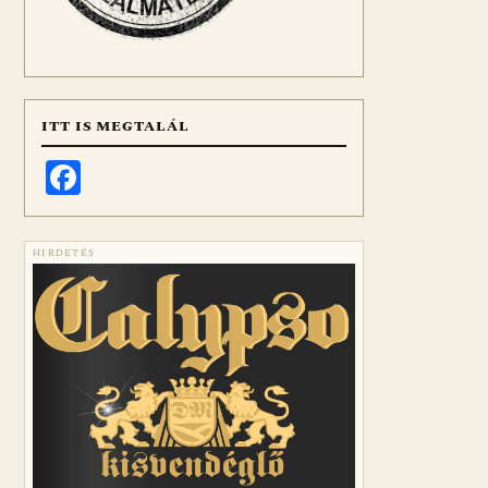
ITT IS MEGTALÁL
Facebook
HIRDETÉS