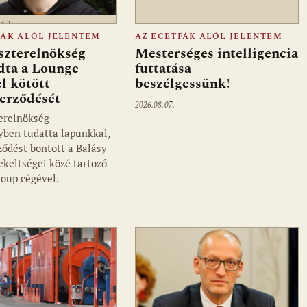
a1.hu
FÁK ALÓL JELENTEM
AZ ECETFÁK ALÓL JELENTEM
szterelnökség
Mesterséges intelligencia
dta a Lounge
futtatása –
l kötött
beszélgessünk!
zerződését
2026.08.07.
erelnökség
ben tudatta lapunkkal,
ződést bontott a Balásy
ekeltségei közé tartozó
oup cégével.