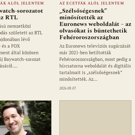
FÁK ALÓL JELENTEM
AZ ECETFÁK ALÓL JELENTEM
watch-sorozatot
„Szélsőségesnek”
 az RTL
minősítették az
Euronews weboldalát – az
ású nemzetközi
olvasókat is büntethetik
dás született az RTL
Fehéroroszországban
ajdonában lévő
 és a FOX
Az Euronews televíziós sugárzását
ment által közösen
már 2021-ben betiltották
 új Baywatch-sorozat
Fehéroroszországban, most pedig a
ásáról.…
hírcsatorna weboldalát és digitális
tartalmait is „szélsőségesnek”
minősítették. Az…
2026.08.07.