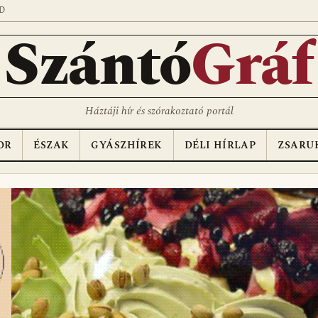
D
Szántó
Gráf
Háztáji hír és szórakoztató portál
OR
ÉSZAK
GYÁSZHÍREK
DÉLI HÍRLAP
ZSARU