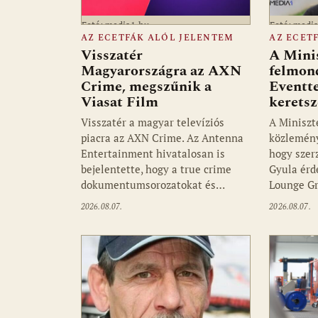
Fotó: media1.hu
Fotó: medi
AZ ECETFÁK ALÓL JELENTEM
AZ ECET
Visszatér
A Mini
Magyarországra az AXN
felmon
Crime, megszűnik a
Eventte
Viasat Film
kerets
Visszatér a magyar televíziós
A Miniszt
piacra az AXN Crime. Az Antenna
közlemény
Entertainment hivatalosan is
hogy szer
bejelentette, hogy a true crime
Gyula érd
dokumentumsorozatokat és…
Lounge Gr
2026.08.07.
2026.08.07.