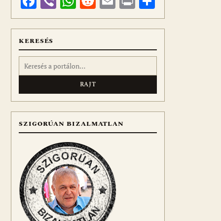
Facebook
Viber
WhatsApp
Reddit
Email
Print
Ossza
meg
KERESÉS
Keresés:
SZIGORÚAN BIZALMATLAN