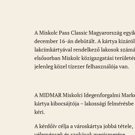
o
p
g
k
p
A Miskolc Pass Classic Magyarország egyi
december 16-án debütált. A kártya kizáról
lakcímkártyával rendelkező lakosok számá
elsősorban Miskolc közigazgatási területén
jelenleg közel tízezer felhasználója van.
A MIDMAR Miskolci Idegenforgalmi Market
kártya kibocsájtója – lakossági felmérésbe
kéri.
A kérdőív célja a városkártya jobbá tétele, 
vélemények és szokások megismerése.