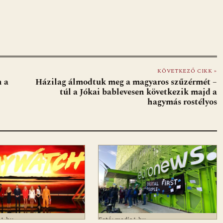
KÖVETKEZŐ CIKK »
n a
Házilag álmodtuk meg a magyaros szűzérmét –
túl a Jókai bablevesen következik majd a
hagymás rostélyos
a1.hu
Fotó: media1.hu