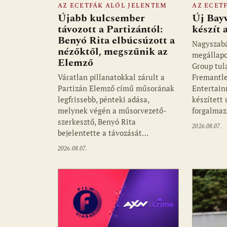
AZ ECETFÁK ALÓL JELENTEM
AZ ECET
Újabb kulcsember
Új Bay
távozott a Partizántól:
készít
Benyó Rita elbúcsúzott a
Nagyszab
nézőktől, megszűnik az
megállapo
Elemző
Group tul
Váratlan pillanatokkal zárult a
Fremantle
Partizán Elemző című műsorának
Entertain
legfrissebb, pénteki adása,
készített
melynek végén a műsorvezető-
forgalmaz
szerkesztő, Benyó Rita
2026.08.07.
bejelentette a távozását…
2026.08.07.