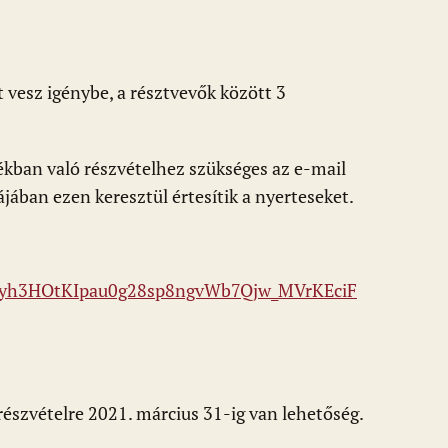
t vesz igénybe, a résztvevők között 3
ékban való részvételhez szükséges az e-mail
jában ezen keresztül értesítik a nyerteseket.
F7Cyh3HOtKIpau0g28sp8ngvWb7Qjw_MVrKEciF
 részvételre 2021. március 31-ig van lehetőség.