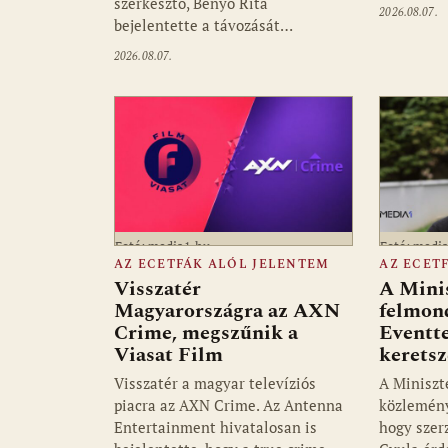
szerkesztő, Benyó Rita
2026.08.07.
bejelentette a távozását…
2026.08.07.
Fotó: media1.hu
Fotó: medi
AZ ECETFÁK ALÓL JELENTEM
AZ ECET
Visszatér
A Mini
Magyarországra az AXN
felmon
Crime, megszűnik a
Eventte
Viasat Film
kerets
Visszatér a magyar televíziós
A Miniszt
piacra az AXN Crime. Az Antenna
közlemény
Entertainment hivatalosan is
hogy szer