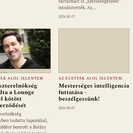
tartalmait is „szélsőségesnek”
minősítették. Az…
2026.08.07.
a1.hu
FÁK ALÓL JELENTEM
AZ ECETFÁK ALÓL JELENTEM
szterelnökség
Mesterséges intelligencia
dta a Lounge
futtatása –
l kötött
beszélgessünk!
zerződését
2026.08.07.
erelnökség
ben tudatta lapunkkal,
ződést bontott a Balásy