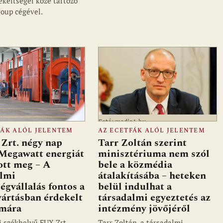
ekeltségei közé tartozó
oup cégével.
Fotó: media1.hu
FÁK ALÓL JELENTEM
AZ ECETFÁK ALÓL JELENTEM
Zrt. négy nap
Tarr Zoltán szerint
 Megawatt energiát
minisztériuma nem szól
ott meg – A
bele a közmédia
almi
átalakításába – heteken
ségvállalás fontos a
belül indulhat a
ártásban érdekelt
társadalmi egyeztetés az
ámára
intézmény jövőjéről
i székhelyű FUX Zrt.
Tarr Zoltán, a társadalmi