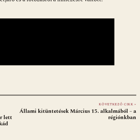
KÖVETKEZŐ CIKK »
Állami kitüntetések Március 15. alkalmából – a
 lett
régiónkban
rkád