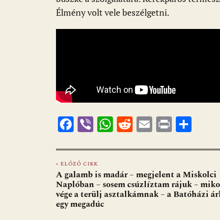
k
p
Élmény volt vele beszélgetni.
F
Vi
W
R
E
Pr
O
ac
b
h
e
m
in
ss
e
er
at
d
ai
t
za
« ELŐZŐ CIKK
b
s
di
l
m
A galamb is madár – megjelent a Miskolci
o
A
t
e
Naplóban – sosem csúzlíztam rájuk – mikor
vége a terülj asztalkámnak – a Batóházi á
o
p
g
egy megadúc
k
p