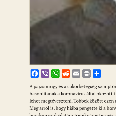
F
Vi
W
R
E
Pr
O
ac
b
h
e
m
in
ss
A pajzsmirigy és a cukorbetegség szimpt
e
er
at
d
ai
t
za
hasonlítanak a koronavírus által okozott 
b
s
di
l
m
lehet megtéveszteni. Többek között ezen a
o
A
t
e
Meg arról is, hogy hiába pengette ki a hon
o
p
g
büszke a szolgálatára. Kerékpáros természe