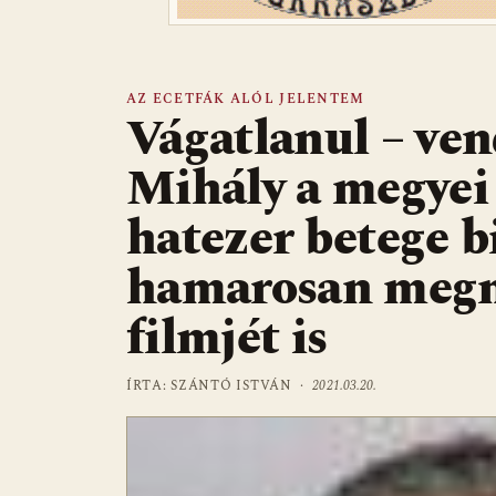
AZ ECETFÁK ALÓL JELENTEM
Vágatlanul – ven
Mihály a megyei 
hatezer betege b
hamarosan megn
filmjét is
ÍRTA: SZÁNTÓ ISTVÁN ·
2021.03.20.