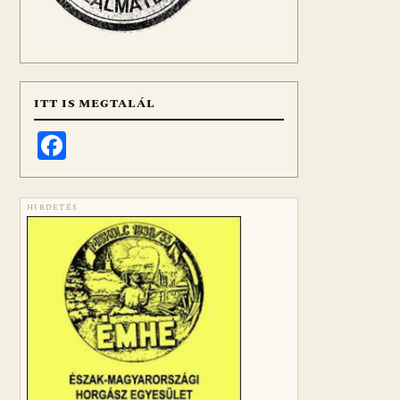
ITT IS MEGTALÁL
Facebook
HIRDETÉS