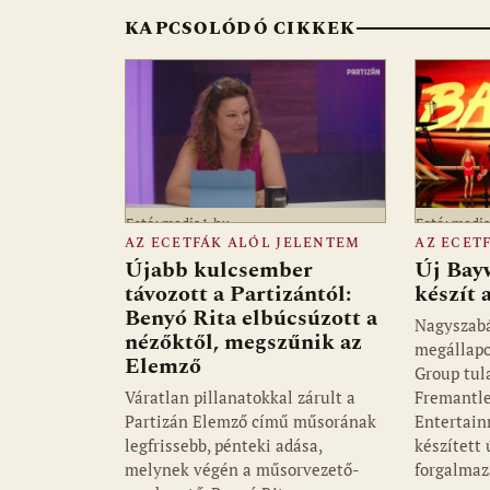
KAPCSOLÓDÓ CIKKEK
Fotó: media1.hu
Fotó: medi
AZ ECETFÁK ALÓL JELENTEM
AZ ECET
Újabb kulcsember
Új Bay
távozott a Partizántól:
készít
Benyó Rita elbúcsúzott a
Nagyszab
nézőktől, megszűnik az
megállapo
Elemző
Group tul
Váratlan pillanatokkal zárult a
Fremantle
Partizán Elemző című műsorának
Entertain
legfrissebb, pénteki adása,
készített
melynek végén a műsorvezető-
forgalmaz