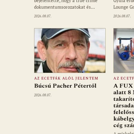
bejelentette, hogy a true crime
Gyula érd
dokumentumsorozatokat és…
Lounge Gr
2026.08.07.
2026.08.07.
AZ ECETFÁK ALÓL JELENTEM
AZ ECET
Búcsú Pacher Pétertől
A FUX 
alatt 8
2026.08.07.
takarít
társad
felelős
kábelgy
cég sz
A miskolc