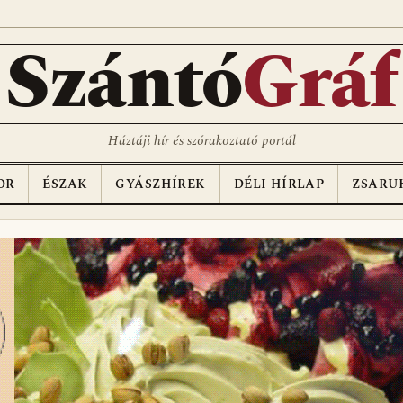
D
Szántó
Gráf
Háztáji hír és szórakoztató portál
OR
ÉSZAK
GYÁSZHÍREK
DÉLI HÍRLAP
ZSARU