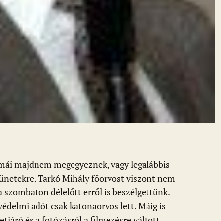
ómái majdnem megegyeznek, vagy legalábbis
tünetekre. Tarkó Mihály főorvost viszont nem
 szombaton délelőtt erről is beszélgettünk.
védelmi adót csak katonaorvos lett. Máig is
tjáró és a fotózásról a filmezésre váltott.