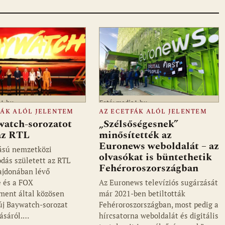
a1.hu
Fotó: media1.hu
FÁK ALÓL JELENTEM
AZ ECETFÁK ALÓL JELENTEM
watch-sorozatot
„Szélsőségesnek”
 az RTL
minősítették az
Euronews weboldalát – az
ású nemzetközi
olvasókat is büntethetik
dás született az RTL
Fehéroroszországban
ajdonában lévő
 és a FOX
Az Euronews televíziós sugárzását
ment által közösen
már 2021-ben betiltották
 új Baywatch-sorozat
Fehéroroszországban, most pedig a
ásáról.…
hírcsatorna weboldalát és digitális