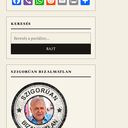
Facebook
Viber
WhatsApp
Reddit
Email
Print
Ossza
meg
KERESÉS
Keresés:
SZIGORÚAN BIZALMATLAN