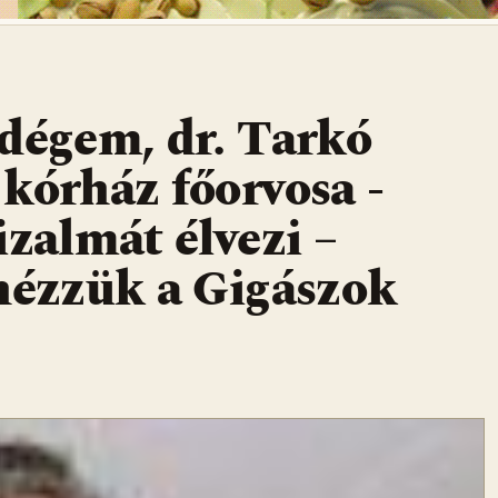
dégem, dr. Tarkó
kórház főorvosa -
izalmát élvezi –
ézzük a Gigászok