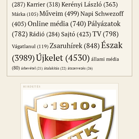
(287)
Karrier
(318)
Kerényi László
(363)
Műveim
(499)
Napi Schwezoff
Márka
(105)
Online média
(740)
Pályázatok
(405)
(782)
TV
(798)
Sajtó
(423)
Rádió
(284)
Észak
Zsaruhírek
(848)
Vágatlanul
(119)
Újkelet
(4530)
(3989)
állami média
(80)
átszervezés
(26)
árbevétel
(21)
átalakítás
(22)
HIRDETÉS