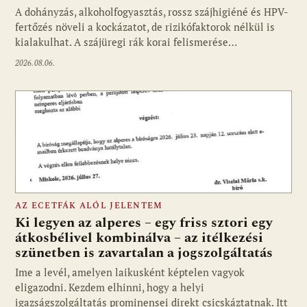
A dohányzás, alkoholfogyasztás, rossz szájhigiéné és HPV-
fertőzés növeli a kockázatot, de rizikófaktorok nélkül is
kialakulhat. A szájüregi rák korai felismerése…
2026.08.06.
AZ ECETFÁK ALÓL JELENTEM
Ki legyen az alperes – egy friss sztori egy
átkosbélivel kombinálva – az itélkezési
szünetben is zavartalan a jogszolgáltatás
Ime a levél, amelyen laikusként képtelen vagyok
eligazodni. Kezdem elhinni, hogy a helyi
igazságszolgáltatás prominensei direkt csicskáztatnak. Itt