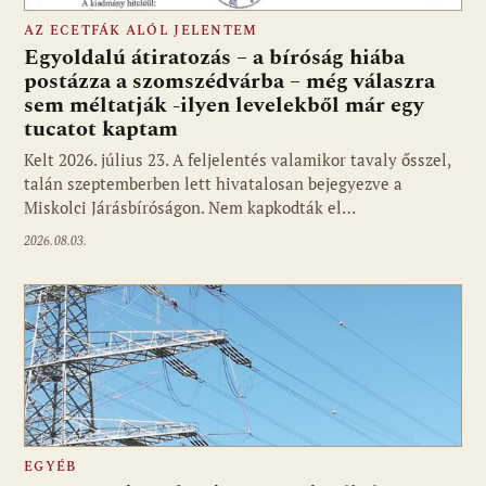
AZ ECETFÁK ALÓL JELENTEM
Egyoldalú átiratozás – a bíróság hiába
postázza a szomszédvárba – még válaszra
sem méltatják -ilyen levelekből már egy
tucatot kaptam
Kelt 2026. július 23. A feljelentés valamikor tavaly ősszel,
talán szeptemberben lett hivatalosan bejegyezve a
Miskolci Járásbíróságon. Nem kapkodták el…
2026.08.03.
EGYÉB