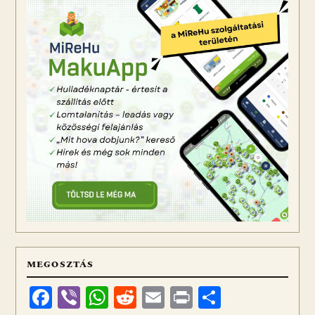
MEGOSZTÁS
Facebook
Viber
WhatsApp
Reddit
Email
Print
Ossza