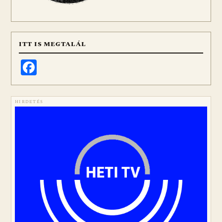
ITT IS MEGTALÁL
Facebook
HIRDETÉS