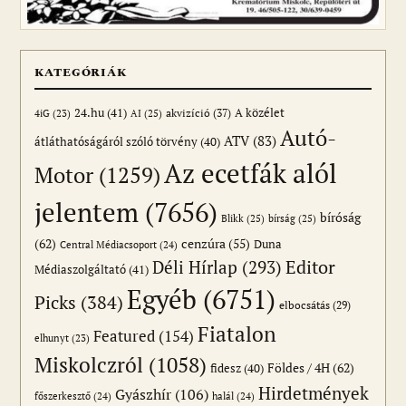
KATEGÓRIÁK
24.hu
(41)
akvizíció
(37)
A közélet
AI
(25)
4iG
(23)
Autó-
ATV
(83)
átláthatóságáról szóló törvény
(40)
Az ecetfák alól
Motor
(1259)
jelentem
(7656)
bíróság
Blikk
(25)
bírság
(25)
(62)
cenzúra
(55)
Duna
Central Médiacsoport
(24)
Editor
Déli Hírlap
(293)
Médiaszolgáltató
(41)
Egyéb
(6751)
Picks
(384)
elbocsátás
(29)
Fiatalon
Featured
(154)
elhunyt
(23)
Miskolczról
(1058)
Földes / 4H
(62)
fidesz
(40)
Hirdetmények
Gyászhír
(106)
főszerkesztő
(24)
halál
(24)