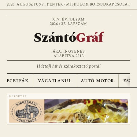
2026. AUGUSZTUS 7., PÉNTEK · MISKOLC & BORSOD
KAPCSOLAT
XIV. ÉVFOLYAM
2026 / 32. LAPSZÁM
Szántó
Gráf
ÁRA: INGYENES
ALAPÍTVA 2013
Háztáji hír és szórakoztató portál
ECETFÁK
VÁGATLANUL
AUTÓ-MOTOR
ÉSZA
HIRDETÉS