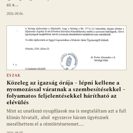
az a…
2026.08.06.
ÉSZAK
Közeleg az igazság órája – lépni kellene a
nyomozással váratnak a szembesítésekkel –
folyamatos feljelentésekkel hárítható az
elévülés
Mint az unatkozó nyugdíjasok ma is megtaláltam azt a full
klimás hivatalt, ahol egyszerre három ügyésznek
mesélhettem el a rémtörténetemet.…