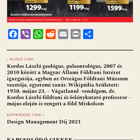
F
Vi
W
R
E
Pr
O
ac
b
h
e
m
in
ss
e
er
at
d
ai
t
za
« ELŐZŐ CIKK
b
s
di
l
m
Kordos László geológus, paleontológus, 2007 és
o
A
t
e
2010 között a Magyar Állami Földtani Intézet
igazgatója, egyben az Országos Földtani Múzeum
o
p
g
vezetője, egyetemi tanár. Wikipédia Született:
1950. május 23. – Vágatlanul- vendégem, dr.
k
p
Kordos László földtani és őslénykutató professzor –
május elején is rengett a föld Miskolcon
KÖVETKEZŐ CIKK »
Design Management Díj 2021
KAPCSOLÓDÓ CIKKEK