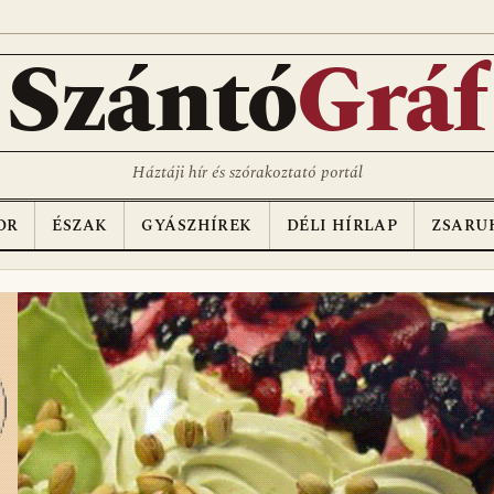
Szántó
Gráf
Háztáji hír és szórakoztató portál
OR
ÉSZAK
GYÁSZHÍREK
DÉLI HÍRLAP
ZSARU