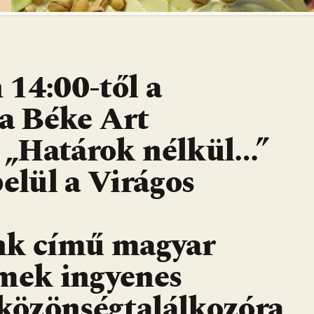
 14:00-től a
a Béke Art
 „Határok nélkül…”
lül a Virágos
nk című magyar
ek ingyenes
 közönségtalálkozóra