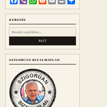
Facebook
Viber
WhatsApp
Reddit
Email
Print
Ossza
meg
KERESÉS
Keresés:
SZIGORÚAN BIZALMATLAN