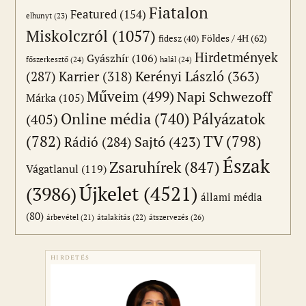
Fiatalon
Featured
(154)
elhunyt
(23)
Miskolczról
(1057)
Földes / 4H
(62)
fidesz
(40)
Hirdetmények
Gyászhír
(106)
főszerkesztő
(24)
halál
(24)
(287)
Karrier
(318)
Kerényi László
(363)
Műveim
(499)
Napi Schwezoff
Márka
(105)
Online média
(740)
Pályázatok
(405)
(782)
TV
(798)
Sajtó
(423)
Rádió
(284)
Észak
Zsaruhírek
(847)
Vágatlanul
(119)
Újkelet
(4521)
(3986)
állami média
(80)
átszervezés
(26)
árbevétel
(21)
átalakítás
(22)
HIRDETÉS