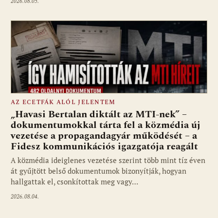
2026.08.05.
AZ ECETFÁK ALÓL JELENTEM
„Havasi Bertalan diktált az MTI-nek” –
dokumentumokkal tárta fel a közmédia új
vezetése a propagandagyár működését – a
Fotó: media1.hu
Fidesz kommunikációs igazgatója reagált
A közmédia ideiglenes vezetése szerint több mint tíz éven
át gyűjtött belső dokumentumok bizonyítják, hogyan
hallgattak el, csonkítottak meg vagy…
2026.08.04.