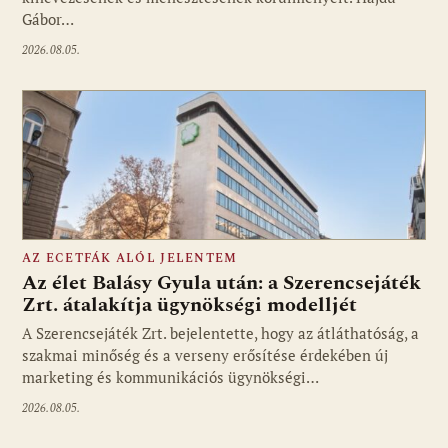
Gábor…
2026.08.05.
AZ ECETFÁK ALÓL JELENTEM
Az élet Balásy Gyula után: a Szerencsejáték
Zrt. átalakítja ügynökségi modelljét
A Szerencsejáték Zrt. bejelentette, hogy az átláthatóság, a
Fotó: media1.hu
szakmai minőség és a verseny erősítése érdekében új
marketing és kommunikációs ügynökségi…
2026.08.05.