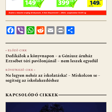
F
Vi
W
R
E
Pr
O
ac
b
h
e
m
in
ss
e
er
at
d
ai
t
za
« ELŐZŐ CIKK
b
s
di
l
m
Dedikálok a könyvnapon – a Géniusz áruház
o
A
t
e
Erzsébet téri pavilonjánál – nem leszek egyedül
o
p
g
KÖVETKEZŐ CIKK »
Ne legyen nehéz az iskolatáska! – Miskolcon se –
k
p
segítség az iskolakezdéshez
KAPCSOLÓDÓ CIKKEK