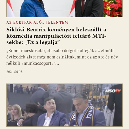
AZ ECETFÁK ALÓL JELENTEM
Siklósi Beatrix keményen beleszállt a
közmédia manipulációit feltáró MTI-
sekbe: „Ez a legalja”
Fotó: media1.hu
„Ennél mocskosabb, aljasabb dolgot kollégák az elmúlt
évtizedek alatt még nem csináltak, mint ez az arc és név
nélküli »munkacsoport«”…
2026.08.05.