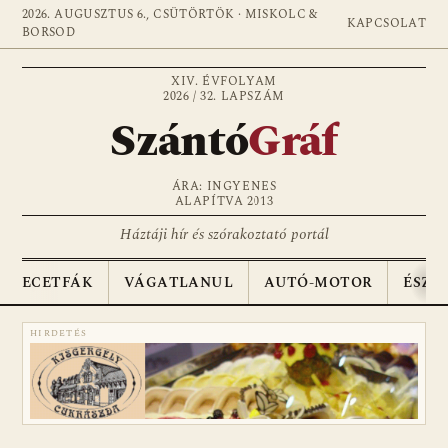
2026. AUGUSZTUS 6., CSÜTÖRTÖK · MISKOLC &
KAPCSOLAT
BORSOD
XIV. ÉVFOLYAM
2026 / 32. LAPSZÁM
Szántó
Gráf
ÁRA: INGYENES
ALAPÍTVA 2013
Háztáji hír és szórakoztató portál
ECETFÁK
VÁGATLANUL
AUTÓ-MOTOR
ÉSZA
HIRDETÉS