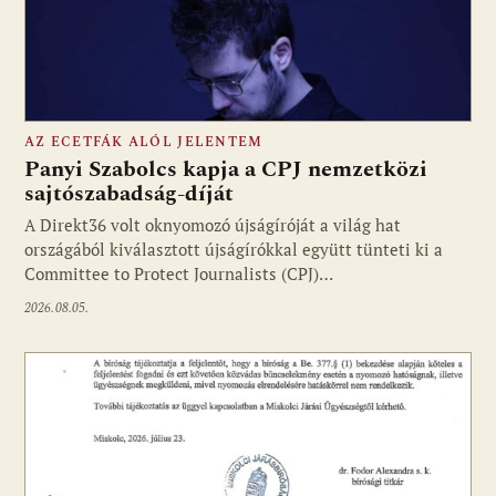
AZ ECETFÁK ALÓL JELENTEM
Panyi Szabolcs kapja a CPJ nemzetközi
sajtószabadság-díját
A Direkt36 volt oknyomozó újságíróját a világ hat
Fotó: media1.hu
országából kiválasztott újságírókkal együtt tünteti ki a
Committee to Protect Journalists (CPJ)…
2026.08.05.