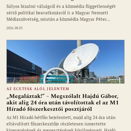
Fotó: media1.hu
Súlyos bizalmi válságról és a közmédia függetlenségét
sértő politikai beavatkozásról ír a Magyar Nemzeti
Médiaszövetség, miután a közmédia Magyar Péter…
2026.08.05.
AZ ECETFÁK ALÓL JELENTEM
„Megaláztak!” – Megszólalt Hajdú Gábor,
akit alig 24 óra után távolítottak el az M1
Híradó főszerkesztői posztjáról
Fotó: media1.hu
Az M1 Híradó hétfőn bejelentett, majd alig 24 óra után
eltávolított főszerkesztője részletesen ismertette
kinevezésének és menesztésének körülményeit. Hajdú