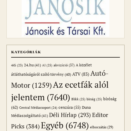
KATEGÓRIÁK
24.hu
(41)
akvizíció
(37)
A közélet
AI
(25)
4iG
(23)
Autó-
ATV
(83)
átláthatóságáról szóló törvény
(40)
Az ecetfák alól
Motor
(1259)
jelentem
(7640)
bíróság
Blikk
(25)
bírság
(25)
(62)
cenzúra
(55)
Duna
Central Médiacsoport
(24)
Editor
Déli Hírlap
(293)
Médiaszolgáltató
(41)
Egyéb
(6748)
Picks
(384)
elbocsátás
(29)