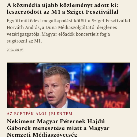
A közmédia újabb közleményt adott ki:
leszerződött az M1 a Sziget Fesztivállal
Együttműködési megállapodást kötött a Sziget Fesztivállal
Fotó: media1.hu
Horváth András, a Duna Médiaszolgáltató ideiglenes
vezérigazgatója. Magyar előadók koncertjeit fogja
sugározni az M1.
2026.08.05.
AZ ECETFÁK ALÓL JELENTEM
Nekiment Magyar Péternek Hajdú
Gáborék menesztése miatt a Magyar
Nemzeti Médiaszövetség