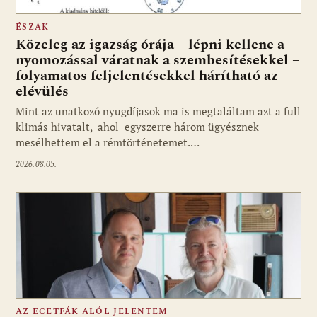
ÉSZAK
Közeleg az igazság órája – lépni kellene a
nyomozással váratnak a szembesítésekkel –
folyamatos feljelentésekkel hárítható az
elévülés
Mint az unatkozó nyugdíjasok ma is megtaláltam azt a full
klimás hivatalt, ahol egyszerre három ügyésznek
mesélhettem el a rémtörténetemet.…
2026.08.05.
AZ ECETFÁK ALÓL JELENTEM