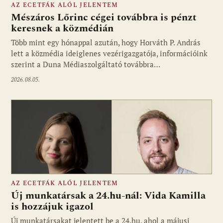
AZ ECETFÁK ALÓL JELENTEM
Mészáros Lőrinc cégei továbbra is pénzt
keresnek a közmédián
Több mint egy hónappal azután, hogy Horváth P. András
Fotó: media1.hu
lett a közmédia ideiglenes vezérigazgatója, információink
szerint a Duna Médiaszolgáltató továbbra…
2026.08.05.
AZ ECETFÁK ALÓL JELENTEM
Új munkatársak a 24.hu-nál: Vida Kamilla
is hozzájuk igazol
Új munkatársakat jelentett be a 24.hu, ahol a májusi
Fotó: media1.hu