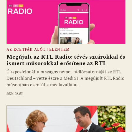
AZ ECETFÁK ALÓL JELENTEM
Megújult az RTL Radio: tévés sztárokkal és
ismert műsorokkal erősítene az RTL
Újrapozicionálta országos német rádiócsatornáját az RTL
Fotó: media1.hu
Deutschland – vette észre a Media1. A megújult RTL Radio
műsorában ezentúl a médiavállalat…
2026.08.05.