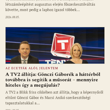
létszámleépítést augusztus elején főszerkesztőváltás
követte, most pedig a laphoz igazol többek…
2026.08.05.
AZ ECETFÁK ALÓL JELENTEM
A TV2 állítja: Gönczi Gáborék a háttérből
továbbra is segítik a műsorát – mennyire
hiteles így a megújulás?
Fotó: media1.hu
A TV2 a Blikk friss cikkében azt állítja, hogy a képernyőről
eltűnt Gönczi Gábor és Marsi Anikó szerkesztőségi
tapasztalatukkal a…