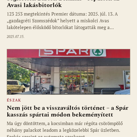
Avasi lakásbitorlók
123 253 megtekintés Premier dátuma: 2025. júl. 13. A
„gazdagréti Szomszédok” helyett a miskolci Avas
lakótelepen élősködő bitorlókat látogatták meg a…
2025.07.15.
ÉSZAK
Nem jött be a visszaváltós történet – a Spár
kasszás spártai módon bekeményített
Ma úgy döntöttem, a kocsimban már régóta csörömpölő
néhány palackot leadom a legközelebbi Spár üzletben.
Szokás szerint az automata szerkezet…