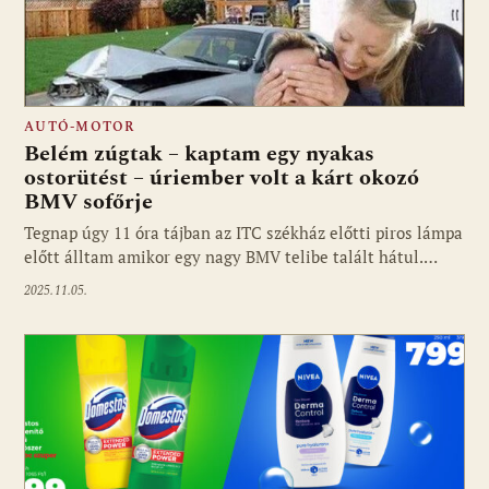
AUTÓ-MOTOR
Belém zúgtak – kaptam egy nyakas
ostorütést – úriember volt a kárt okozó
BMV sofőrje
Tegnap úgy 11 óra tájban az ITC székház előtti piros lámpa
előtt álltam amikor egy nagy BMV telibe talált hátul.…
2025.11.05.