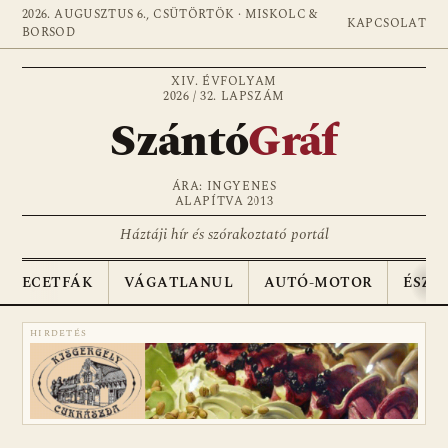
2026. AUGUSZTUS 6., CSÜTÖRTÖK · MISKOLC &
KAPCSOLAT
BORSOD
XIV. ÉVFOLYAM
2026 / 32. LAPSZÁM
Szántó
Gráf
ÁRA: INGYENES
ALAPÍTVA 2013
Háztáji hír és szórakoztató portál
ECETFÁK
VÁGATLANUL
AUTÓ-MOTOR
ÉSZA
HIRDETÉS