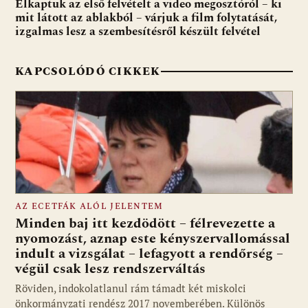
Elkaptuk az első felvételt a video megosztóról – ki
mit látott az ablakból – várjuk a film folytatását,
izgalmas lesz a szembesítésről készült felvétel
KAPCSOLÓDÓ CIKKEK
AZ ECETFÁK ALÓL JELENTEM
Minden baj itt kezdödött – félrevezette a
nyomozást, aznap este kényszervallomással
indult a vizsgálat – lefagyott a rendőrség –
végül csak lesz rendszerváltás
Röviden, indokolatlanul rám támadt két miskolci
önkormányzati rendész 2017 novemberében. Különös