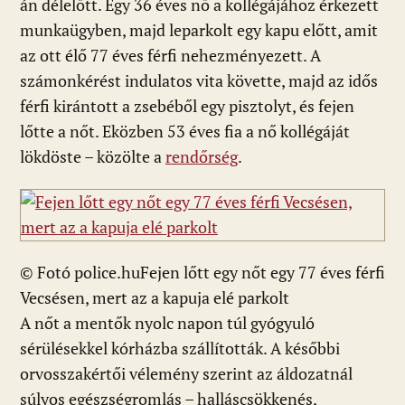
án délelőtt. Egy 36 éves nő a kollégájához érkezett
munkaügyben, majd leparkolt egy kapu előtt, amit
az ott élő 77 éves férfi nehezményezett. A
számonkérést indulatos vita követte, majd az idős
férfi kirántott a zsebéből egy pisztolyt, és fejen
lőtte a nőt. Eközben 53 éves fia a nő kollégáját
lökdöste – közölte a
rendőrség
.
© Fotó police.hu
Fejen lőtt egy nőt egy 77 éves férfi
Vecsésen, mert az a kapuja elé parkolt
A nőt a mentők nyolc napon túl gyógyuló
sérülésekkel kórházba szállították. A későbbi
orvosszakértői vélemény szerint az áldozatnál
súlyos egészségromlás – halláscsökkenés,