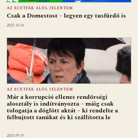
AZ ECETFÁK ALÓL JELENTEM
Csak a Domestost – legyen egy tusfürdő is
2025.10.14.
AZ ECETFÁK ALÓL JELENTEM
Már a korrupció ellenes rendőrségi
alosztály is indítványozta – máig csak
tologatja a döglött aktát – ki rendelte a
felbujtott tanúkat és ki szállította le
2025.09.19.