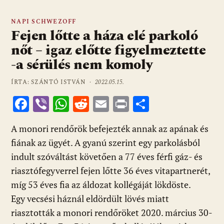
NAPI SCHWEZOFF
Fejen lőtte a háza elé parkoló
nőt – igaz előtte figyelmeztette
-a sérülés nem komoly
ÍRTA: SZÁNTÓ ISTVÁN ·
2022.05.15.
F
Vi
W
R
E
Pr
O
ac
b
h
e
m
in
ss
A monori rendőrök befejezték annak az apának és
e
er
at
d
ai
t
za
fiának az ügyét. A gyanú szerint egy parkolásból
b
s
di
l
m
indult szóváltást követően a 77 éves férfi gáz- és
o
A
t
e
riasztófegyverrel fejen lőtte 36 éves vitapartnerét,
o
p
g
míg 53 éves fia az áldozat kollégáját lökdöste.
k
p
Egy vecsési háznál eldördült lövés miatt
riasztották a monori rendőröket 2020. március 30-