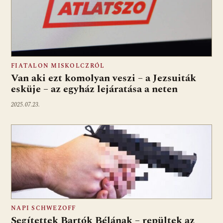
FIATALON MISKOLCZRÓL
Van aki ezt komolyan veszi – a Jezsuiták
esküje – az egyház lejáratása a neten
2025.07.23.
NAPI SCHWEZOFF
Segítettek Bartók Bélának – repültek az