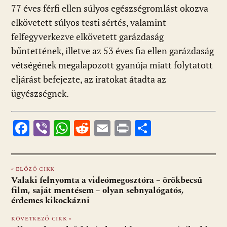
77 éves férfi ellen súlyos egészségromlást okozva
elkövetett súlyos testi sértés, valamint
felfegyverkezve elkövetett garázdaság
bűntettének, illetve az 53 éves fia ellen garázdaság
vétségének megalapozott gyanúja miatt folytatott
eljárást befejezte, az iratokat átadta az
ügyészségnek.
F
Vi
W
R
E
Pr
O
ac
b
h
e
m
in
ss
e
er
at
d
ai
t
za
« ELŐZŐ CIKK
b
s
di
l
m
Valaki felnyomta a videómegosztóra – örökbecsű
o
A
t
e
film, saját mentésem – olyan sebnyalógatós,
érdemes kikockázni
o
p
g
KÖVETKEZŐ CIKK »
k
p