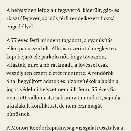
A helyszínen lefoglalt fegyverről kiderült, gáz- és
riasztófegyver, az idős férfi rendelkezett hozzá
engedéllyel.
A 77 éves férfi mindent tagadott, a gyanúsítás
ellen panasszal élt. Állítása szerint ő megkérte a
kapubejáró elé parkoló nőt, hogy távozzon,
vitáztak, mire a nő rátámadt, a lövéssel csak
veszélyben érzett életét mentette. A rendőrök
által begyűjtött adatok és bizonyítékok alapján a
jogos védelmi helyzet nem állt fenn. 53 éves fia
nem tett vallomást, csak annyit mondott, sajnálja
a kialakult konfliktust, de nem érzi magát
bűnösnek.
A Monori Rendőrkapitányság Vizsgálati Osztálya a