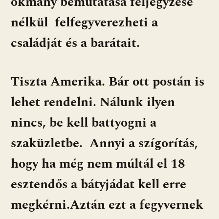
okmány bemutatása feljegyzése
nélkül felfegyverezheti a
családját és a barátait.
Tiszta Amerika. Bár ott postán is
lehet rendelni. Nálunk ilyen
nincs, be kell battyogni a
szaküzletbe. Annyi a szígorítás,
hogy ha még nem múltál el 18
esztendős a bátyjádat kell erre
megkérni.Aztán ezt a fegyvernek