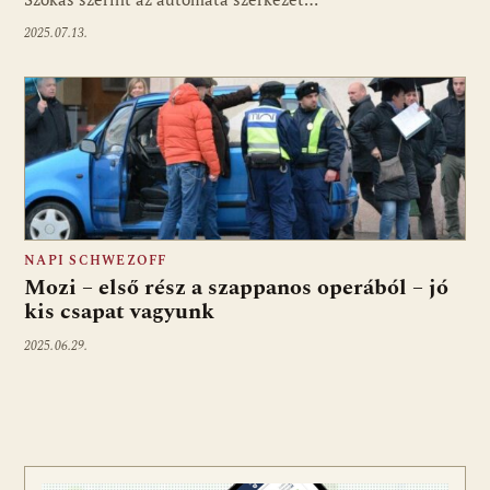
2025.07.13.
NAPI SCHWEZOFF
Mozi – első rész a szappanos operából – jó
kis csapat vagyunk
2025.06.29.