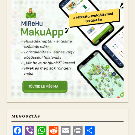
MEGOSZTÁS
Facebook
Viber
WhatsApp
Reddit
Email
Print
Ossza