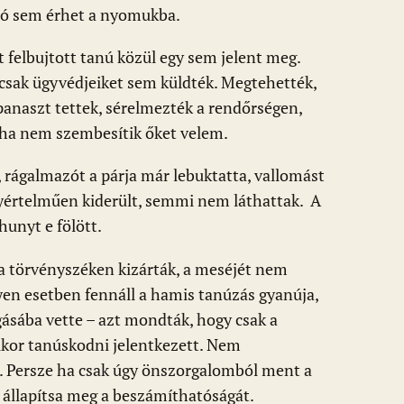
ó sem érhet a nyomukba.
t felbujtott tanú közül egy sem jelent meg.
csak ügyvédjeiket sem küldték. Megtehették,
anaszt tettek, sérelmezték a rendőrségen,
oha nem szembesítik őket velem.
 rágalmazót a párja már lebuktatta, vallomást
gyértelműen kiderült, semmi nem láthattak. A
unyt e fölött.
a törvényszéken kizárták, a meséjét nem
lyen esetben fennáll a hamis tanúzás gyanúja,
gásába vette – azt mondták, hogy csak a
mikor tanúskodni jelentkezett. Nem
l. Persze ha csak úgy önszorgalomból ment a
t állapítsa meg a beszámíthatóságát.