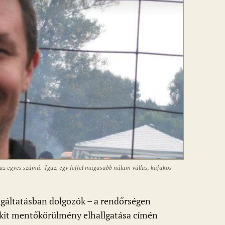
t az egyes számú. Igaz, egy fejjel magasabb nálam vállas, kajakos
lgáltatásban dolgozók – a rendőrségen
 Akit mentőkörülmény elhallgatása címén