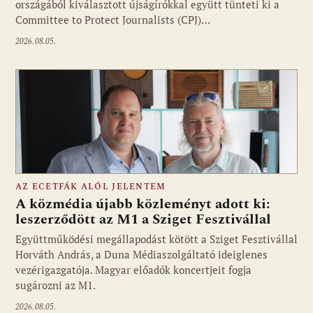
országából kiválasztott újságírókkal együtt tünteti ki a
Committee to Protect Journalists (CPJ)…
2026.08.05.
AZ ECETFÁK ALÓL JELENTEM
A közmédia újabb közleményt adott ki:
leszerződött az M1 a Sziget Fesztivállal
Együttműködési megállapodást kötött a Sziget Fesztivállal
Fotó: media1.hu
Horváth András, a Duna Médiaszolgáltató ideiglenes
vezérigazgatója. Magyar előadók koncertjeit fogja
sugározni az M1.
2026.08.05.