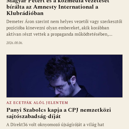
Magyar Pétert és a közmédia vezetését
bírálta az Amnesty International a
Klubrádióban
Fotó: media1.hu
Demeter Áron szerint nem helyes vezetői vagy szerkesztői
pozícióba kinevezni olyan embereket, akik korábban
aktívan részt vettek a propaganda működtetésében,…
2026.08.06.
AZ ECETFÁK ALÓL JELENTEM
Panyi Szabolcs kapja a CPJ nemzetközi
sajtószabadság-díját
A Direkt36 volt oknyomozó újságíróját a világ hat
Fotó: media1.hu