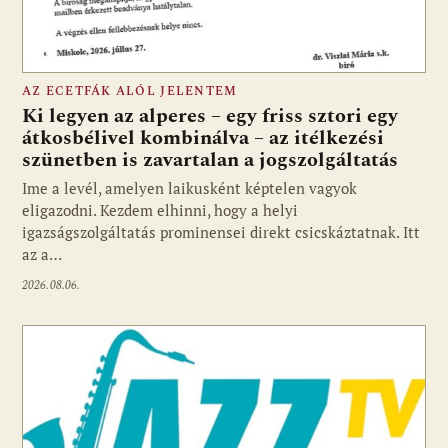
AZ ECETFÁK ALÓL JELENTEM
Ki legyen az alperes – egy friss sztori egy
átkosbélivel kombinálva – az itélkezési
szünetben is zavartalan a jogszolgáltatás
Ime a levél, amelyen laikusként képtelen vagyok
eligazodni. Kezdem elhinni, hogy a helyi
igazságszolgáltatás prominensei direkt csicskáztatnak. Itt
az a…
2026.08.06.