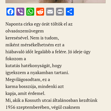
F
Vi
W
R
E
Pr
O
ac
b
h
e
m
in
ss
Naponta cirka egy órát töltök el az
e
er
at
d
ai
t
za
olvasószemüvegem
b
s
di
l
m
keresésével. Nem is tudom,
o
A
t
e
miként mérsékelhetném ezt a
o
p
g
hiábavaló időt legalább a felére. Jó ideje úgy
k
p
fokozom a
kutatás hatékonyságát, hogy
igyekszem a nyakamban tartani.
Megvilágosodtam, ez a
karma bosszúja, mindenki azt
kapja, amit érdemel.
Mi, akik a Kossuth utcai általánosban kezdtünk
1956 szeptemberében, végül csaknem