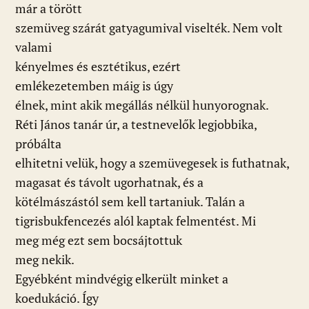
már a törött
szemüveg szárát gatyagumival viselték. Nem volt
valami
kényelmes és esztétikus, ezért
emlékezetemben máig is úgy
élnek, mint akik megállás nélkül hunyorognak.
Réti János tanár úr, a testnevelők legjobbika,
próbálta
elhitetni velük, hogy a szemüvegesek is futhatnak,
magasat és távolt ugorhatnak, és a
kötélmászástól sem kell tartaniuk. Talán a
tigrisbukfencezés alól kaptak felmentést. Mi
meg még ezt sem bocsájtottuk
meg nekik.
Egyébként mindvégig elkerült minket a
koedukáció. Így