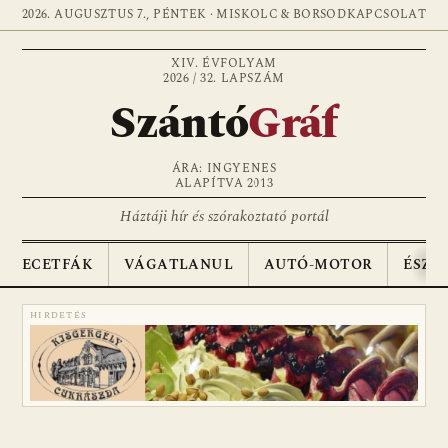
2026. AUGUSZTUS 7., PÉNTEK · MISKOLC & BORSOD
KAPCSOLAT
XIV. ÉVFOLYAM
2026 / 32. LAPSZÁM
Szántó
Gráf
ÁRA: INGYENES
ALAPÍTVA 2013
Háztáji hír és szórakoztató portál
ECETFÁK
VÁGATLANUL
AUTÓ-MOTOR
ÉSZA
HIRDETÉS