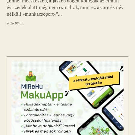
„Ennél mocskosabb, aljasabb dolgot kollégák az elmúlt
évtizedek alatt még nem csináltak, mint ez az arc és név
nélküli »munkacsoport«”…
2026.08.05.