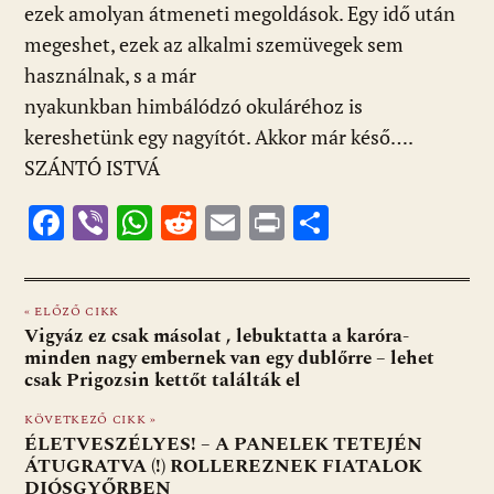
ezek amolyan átmeneti megoldások. Egy idő után
megeshet, ezek az alkalmi szemüvegek sem
használnak, s a már
nyakunkban himbálódzó okuláréhoz is
kereshetünk egy nagyítót. Akkor már késő….
SZÁNTÓ ISTVÁ
F
Vi
W
R
E
Pr
O
ac
b
h
e
m
in
ss
e
er
at
d
ai
t
za
« ELŐZŐ CIKK
b
s
di
l
m
Vigyáz ez csak másolat , lebuktatta a karóra-
o
A
t
e
minden nagy embernek van egy dublőrre – lehet
csak Prigozsin kettőt találták el
o
p
g
KÖVETKEZŐ CIKK »
k
p
ÉLETVESZÉLYES! – A PANELEK TETEJÉN
ÁTUGRATVA (!) ROLLEREZNEK FIATALOK
DIÓSGYŐRBEN