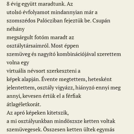
8 évig együtt maradtunk. Az
utolsó évfolyamot mindannyian már a
szomszédos Palócziban fejeztük be. Csupán
néhány
megsárgult fotóm maradt az
osztálytársaimról. Most éppen
szemüveg és nagyító kombinációjával szerettem
volna egy
virtuális névsort szerkeszteni a
képek alapján. Évente megtettem, hetesként
jelentettem, osztály vigyázz, hiányzó ennyi meg
annyi, kevesen értük el a férfiak
átlagéletkorát.
Az apró képeken kitetszik,
a mi osztályunkban mindöszsze ketten voltak
szemüvegesek. Összesen ketten ültek egymás