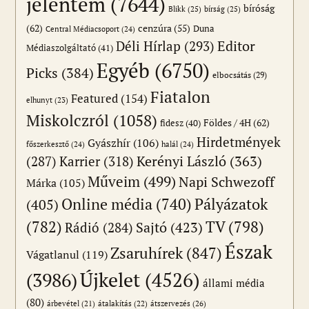
jelentem
(7644)
bíróság
Blikk
(25)
bírság
(25)
(62)
cenzúra
(55)
Duna
Central Médiacsoport
(24)
Editor
Déli Hírlap
(293)
Médiaszolgáltató
(41)
Egyéb
(6750)
Picks
(384)
elbocsátás
(29)
Fiatalon
Featured
(154)
elhunyt
(23)
Miskolczról
(1058)
Földes / 4H
(62)
fidesz
(40)
Hirdetmények
Gyászhír
(106)
főszerkesztő
(24)
halál
(24)
(287)
Karrier
(318)
Kerényi László
(363)
Műveim
(499)
Napi Schwezoff
Márka
(105)
Online média
(740)
Pályázatok
(405)
(782)
TV
(798)
Sajtó
(423)
Rádió
(284)
Észak
Zsaruhírek
(847)
Vágatlanul
(119)
Újkelet
(4526)
(3986)
állami média
(80)
átszervezés
(26)
árbevétel
(21)
átalakítás
(22)