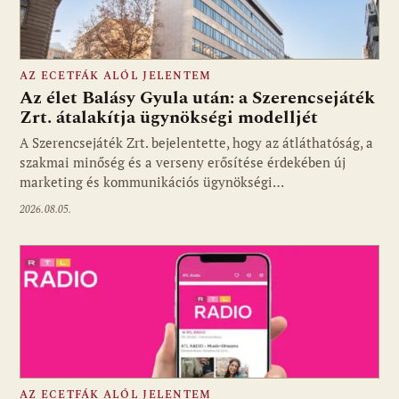
AZ ECETFÁK ALÓL JELENTEM
Az élet Balásy Gyula után: a Szerencsejáték
Zrt. átalakítja ügynökségi modelljét
A Szerencsejáték Zrt. bejelentette, hogy az átláthatóság, a
Fotó: media1.hu
szakmai minőség és a verseny erősítése érdekében új
marketing és kommunikációs ügynökségi…
2026.08.05.
AZ ECETFÁK ALÓL JELENTEM