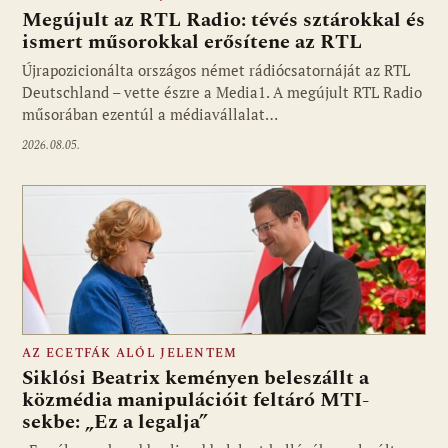
Megújult az RTL Radio: tévés sztárokkal és
ismert műsorokkal erősítene az RTL
Újrapozicionálta országos német rádiócsatornáját az RTL
Fotó: media1.hu
Deutschland – vette észre a Media1. A megújult RTL Radio
műsorában ezentúl a médiavállalat…
2026.08.05.
AZ ECETFÁK ALÓL JELENTEM
Siklósi Beatrix keményen beleszállt a
közmédia manipulációit feltáró MTI-
sekbe: „Ez a legalja”
Fotó: media1.hu