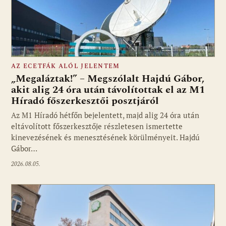
AZ ECETFÁK ALÓL JELENTEM
„Megaláztak!” – Megszólalt Hajdú Gábor,
akit alig 24 óra után távolítottak el az M1
Híradó főszerkesztői posztjáról
Fotó: media1.hu
Az M1 Híradó hétfőn bejelentett, majd alig 24 óra után
eltávolított főszerkesztője részletesen ismertette
kinevezésének és menesztésének körülményeit. Hajdú
Gábor…
2026.08.05.