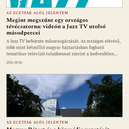
AZ ECETFÁK ALÓL JELENTEM
Megint megszűnt egy országos
tévécsatorna: videón a Jazz TV utolsó
másodpercei
Fotó: media1.hu
A Jazz TV befejezte műsorsugárzását. Az országos elérésű,
több mint kétmillió magyar háztartásban fogható
tematikus televízió tulajdonosai szerint a kedvezőtlen…
2026.08.06.
AZ ECETFÁK ALÓL JELENTEM