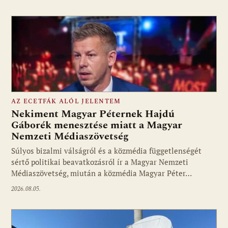
AZ ECETFÁK ALÓL JELENTEM
Nekiment Magyar Péternek Hajdú
Gáborék menesztése miatt a Magyar
Nemzeti Médiaszövetség
Fotó: media1.hu
Súlyos bizalmi válságról és a közmédia függetlenségét
sértő politikai beavatkozásról ír a Magyar Nemzeti
Médiaszövetség, miután a közmédia Magyar Péter…
2026.08.05.