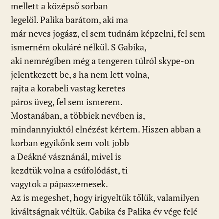
mellett a középső sorban
legelöl. Palika barátom, aki ma
már neves jogász, el sem tudnám képzelni, fel sem
ismerném okuláré nélkül. S Gabika,
aki nemrégiben még a tengeren túlról skype-on
jelentkezett be, s ha nem lett volna,
rajta a korabeli vastag keretes
páros üveg, fel sem ismerem.
Mostanában, a többiek nevében is,
mindannyiuktól elnézést kértem. Hiszen abban a
korban egyikőnk sem volt jobb
a Deákné vásznánál, mivel is
kezdtük volna a csúfolódást, ti
vagytok a pápaszemesek.
Az is megeshet, hogy irigyeltük tőlük, valamilyen
kiváltságnak véltük. Gabika és Palika év vége felé