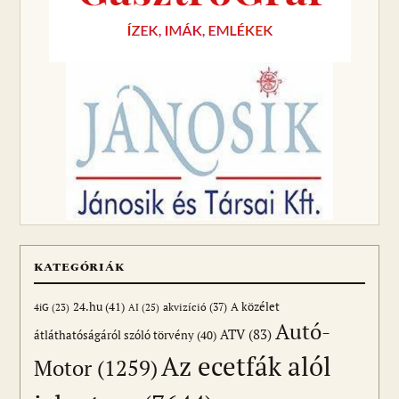
KATEGÓRIÁK
24.hu
(41)
akvizíció
(37)
A közélet
AI
(25)
4iG
(23)
Autó-
ATV
(83)
átláthatóságáról szóló törvény
(40)
Az ecetfák alól
Motor
(1259)