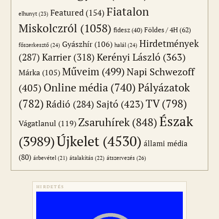
Fiatalon
Featured
(154)
elhunyt
(23)
Miskolczról
(1058)
Földes / 4H
(62)
fidesz
(40)
Hirdetmények
Gyászhír
(106)
főszerkesztő
(24)
halál
(24)
(287)
Karrier
(318)
Kerényi László
(363)
Műveim
(499)
Napi Schwezoff
Márka
(105)
Online média
(740)
Pályázatok
(405)
(782)
TV
(798)
Sajtó
(423)
Rádió
(284)
Észak
Zsaruhírek
(848)
Vágatlanul
(119)
Újkelet
(4530)
(3989)
állami média
(80)
átszervezés
(26)
árbevétel
(21)
átalakítás
(22)
HIRDETÉS