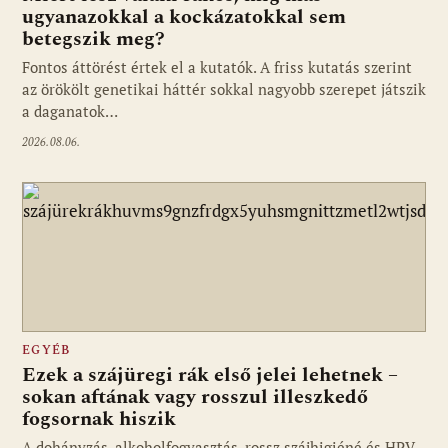
ugyanazokkal a kockázatokkal sem
betegszik meg?
Fontos áttörést értek el a kutatók. A friss kutatás szerint
az örökölt genetikai háttér sokkal nagyobb szerepet játszik
a daganatok…
2026.08.06.
EGYÉB
Ezek a szájüregi rák első jelei lehetnek –
sokan aftának vagy rosszul illeszkedő
fogsornak hiszik
A dohányzás, alkoholfogyasztás, rossz szájhigiéné és HPV-