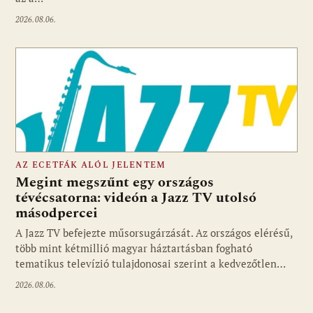
2026.08.06.
AZ ECETFÁK ALÓL JELENTEM
Megint megszűnt egy országos
tévécsatorna: videón a Jazz TV utolsó
másodpercei
Fotó: media1.hu
A Jazz TV befejezte műsorsugárzását. Az országos elérésű,
több mint kétmillió magyar háztartásban fogható
tematikus televízió tulajdonosai szerint a kedvezőtlen…
2026.08.06.