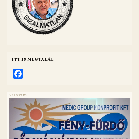
ITT IS MEGTALÁL
Facebook
HIRDETÉS