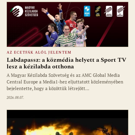
AZ ECETFÁK ALÓL JELENTEM
Labdapassz: a közmédia helyett a Sport TV
lesz a kézilabda otthona
A Magyar Kézilabda Szövetség és az AMC Global Media
Fotó: media1.hu
Central Europe a Media1-hez eljuttatott közleményében
bejelentette, hogy a közöttük létrejött…
2026.08.07.