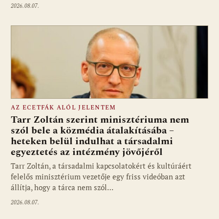
2026.08.07.
AZ ECETFÁK ALÓL JELENTEM
Tarr Zoltán szerint minisztériuma nem
szól bele a közmédia átalakításába –
heteken belül indulhat a társadalmi
Fotó: media1.hu
egyeztetés az intézmény jövőjéről
Tarr Zoltán, a társadalmi kapcsolatokért és kultúráért
felelős minisztérium vezetője egy friss videóban azt
állítja, hogy a tárca nem szól…
2026.08.07.