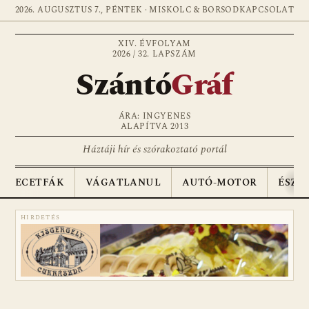
2026. AUGUSZTUS 7., PÉNTEK · MISKOLC & BORSOD
KAPCSOLAT
XIV. ÉVFOLYAM
2026 / 32. LAPSZÁM
Szántó
Gráf
ÁRA: INGYENES
ALAPÍTVA 2013
Háztáji hír és szórakoztató portál
ECETFÁK
VÁGATLANUL
AUTÓ-MOTOR
ÉSZA
HIRDETÉS