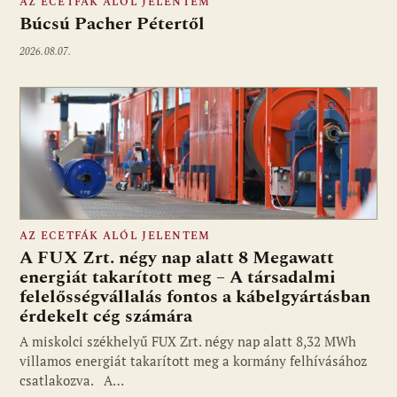
AZ ECETFÁK ALÓL JELENTEM
Búcsú Pacher Pétertől
2026.08.07.
AZ ECETFÁK ALÓL JELENTEM
A FUX Zrt. négy nap alatt 8 Megawatt
energiát takarított meg – A társadalmi
felelősségvállalás fontos a kábelgyártásban
érdekelt cég számára
A miskolci székhelyű FUX Zrt. négy nap alatt 8,32 MWh
villamos energiát takarított meg a kormány felhívásához
csatlakozva. A…