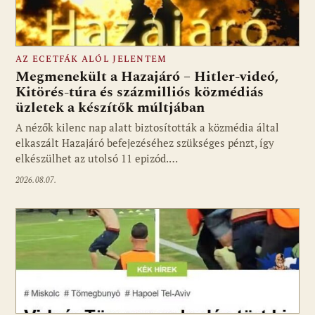
AZ ECETFÁK ALÓL JELENTEM
Megmenekült a Hazajáró – Hitler-videó,
Kitörés-túra és százmilliós közmédiás
üzletek a készítők múltjában
Fotó: media1.hu
A nézők kilenc nap alatt biztosították a közmédia által
elkaszált Hazajáró befejezéséhez szükséges pénzt, így
elkészülhet az utolsó 11 epizód.…
2026.08.07.