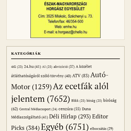
KATEGÓRIÁK
24.hu
(41)
akvizíció
(37)
A közélet
AI
(25)
4iG
(23)
Autó-
ATV
(83)
átláthatóságáról szóló törvény
(40)
Az ecetfák alól
Motor
(1259)
jelentem
(7652)
bíróság
Blikk
(25)
bírság
(25)
(62)
cenzúra
(55)
Duna
Central Médiacsoport
(24)
Editor
Déli Hírlap
(293)
Médiaszolgáltató
(41)
Egyéb
(6751)
Picks
(384)
elbocsátás
(29)