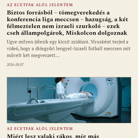
AZ ECETFÁK ALÓL JELENTEM
Biztos forrásból – tömegverekedés a
konferencia liga meccsen – hazugság, a két
félmeztelen nem izraeli szurkoló – ezek
cseh állampolgárok, Miskolcon dolgoznak
Ugye milyen jólesik egy kicsit zsidózni. Vírusként terjed a
videó, hogy a diósgyőri lengyel-izraeli futball meccsen mit
művelt két megveszett…
2026.08.07.
AZ ECETFÁK ALÓL JELENTEM
Miért lesz valaki rákos, míg más