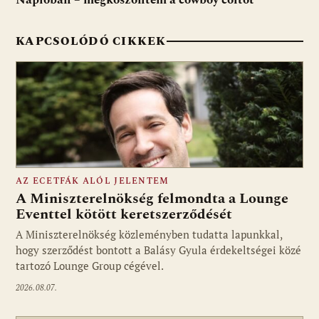
Naplóban – megköszöntem a cowboy coltot
KAPCSOLÓDÓ CIKKEK
AZ ECETFÁK ALÓL JELENTEM
A Miniszterelnökség felmondta a Lounge
Eventtel kötött keretszerződését
A Miniszterelnökség közleményben tudatta lapunkkal,
Fotó: media1.hu
hogy szerződést bontott a Balásy Gyula érdekeltségei közé
tartozó Lounge Group cégével.
2026.08.07.