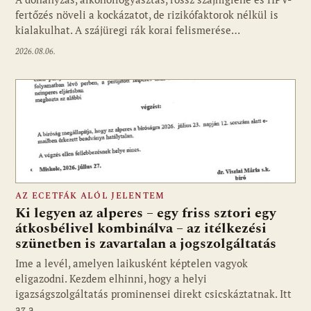
fertőzés növeli a kockázatot, de rizikófaktorok nélkül is
kialakulhat. A szájüregi rák korai felismerése…
2026.08.06.
AZ ECETFÁK ALÓL JELENTEM
Ki legyen az alperes – egy friss sztori egy
átkosbélivel kombinálva – az itélkezési
szünetben is zavartalan a jogszolgáltatás
Ime a levél, amelyen laikusként képtelen vagyok
eligazodni. Kezdem elhinni, hogy a helyi
igazságszolgáltatás prominensei direkt csicskáztatnak. Itt
az a…