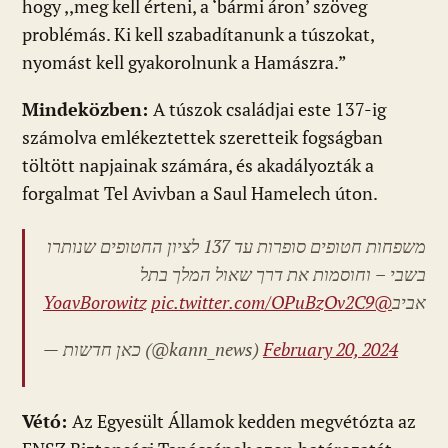
hogy ,,meg kell érteni, a ‘bármi áron’ szöveg
problémás. Ki kell szabadítanunk a túszokat,
nyomást kell gyakorolnunk a Hamászra.”
Mindeközben:
A túszok családjai este 137-ig
számolva emlékeztettek szeretteik fogságban
töltött napjainak számára, és akadályozták a
forgalmat Tel Avivban a Saul Hamelech úton.
משפחות חטופים סופרות עד 137 לציון החטופים שנותרו
בשבי – וחוסמות את דרך שאול המלך בתל
pic.twitter.com/OPuBzOv2C9
@YoavBorowitz
אביב
— כאן חדשות (@kann_news)
February 20, 2024
Vétó:
Az Egyesült Államok kedden megvétózta az