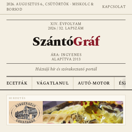
2026. AUGUSZTUS 6., CSÜTÖRTÖK · MISKOLC &
KAPCSOLAT
BORSOD
XIV. ÉVFOLYAM
2026 / 32. LAPSZÁM
Szántó
Gráf
ÁRA: INGYENES
ALAPÍTVA 2013
Háztáji hír és szórakoztató portál
ECETFÁK
VÁGATLANUL
AUTÓ-MOTOR
ÉSZA
HIRDETÉS