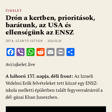
ÚJKELET
Drón a kertben, prioritások,
barátunk, az USA és
ellenségünk az ENSZ
ÍRTA: SZÁNTÓ ISTVÁN ·
2024.02.20.
F
Vi
W
R
E
Pr
O
ac
b
h
e
m
in
ss
Avi/ujkelet.live
e
er
at
d
ai
t
za
b
s
di
l
m
A háború 137. napja
,
déli front:
Az Izraeli
o
A
t
e
Védelmi Erők felvételeket tett közzé egy ENSZ-
o
p
g
iskola melletti épületben talált fegyverraktárról a
dél-gázai Khan Juneszben.
k
p