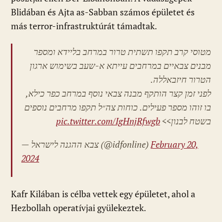
Blidában és Ajta as-Sabban számos épületet és
más terror-infrastruktúrát támadtak.
מטוסי קרב תקפו תשתית טרור במרחב בליידא ומספר
מבנים צבאיים במרחבים עייתא א-שעב בשימוש ארגון
הטרור חיזבאללה.
לפני זמן קצר הותקף מבנה צבאי נוסף במרחב כפר כילא,
בו זוהו מספר פעילים. כוחות צה״ל תקפו מרחבים נוספים
pic.twitter.com/IgHnjRfwgb
בשטח לבנון>>
— צבא ההגנה לישראל (@idfonline)
February 20,
2024
Kafr Kilában is célba vettek egy épületet, ahol a
Hezbollah operatívjai gyülekeztek.