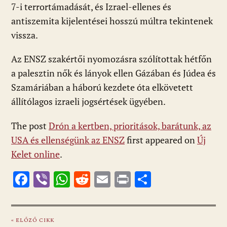
7-i terrortámadását, és Izrael-ellenes és
antiszemita kijelentései hosszú múltra tekintenek
vissza.
Az ENSZ szakértői nyomozásra szólítottak hétfőn
a palesztin nők és lányok ellen Gázában és Júdea és
Szamáriában a háború kezdete óta elkövetett
állítólagos izraeli jogsértések ügyében.
The post
Drón a kertben, prioritások, barátunk, az
USA és ellenségünk az ENSZ
first appeared on
Új
Kelet online
.
F
Vi
W
R
E
Pr
O
ac
b
h
e
m
in
ss
e
er
at
d
ai
t
za
« ELŐZŐ CIKK