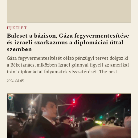
ÚJKELET
Baleset a bázison, Gáza fegyvermentesítése
és izraeli szarkazmus a diplomáciai úttal
szemben
Gáza fegyvermentesítését célzó pénzügyi tervet dolgoz ki
a Béketanács, miközben Izrael gúnnyal figyeli az amerikai-
iráni diplomáciai folyamatok visszatérését. The post…
2026.08.05.