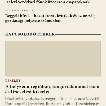
b
s
di
l
m
Halevi vezérkari főnök üzenete a csapatoknak
o
A
t
e
KÖVETKEZŐ CIKK »
o
p
g
Reggeli hírek – hazai front, kritikák és az ország
gazdasági helyzete számokban
k
p
KAPCSOLÓDÓ CIKKEK
ÚJKELET
A helyzet a régióban, tengeri demonstráció
és lincselési kísérlet
Közel-keleti eszkaláció: tengeri erődemonstráció Izraeltől,
Húti támadás Jemenben, lincselési kísérlet Dzseninben és