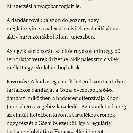
hírszerzési anyagokat foglalt le.
A dandár továbbá azon dolgozott, hogy
megkönnyítse a palesztin civilek evakuálását az
aktív harci zónákból Khan Juneszben.
Az egyik akció során az ejtőernyősök mintegy 60
terroristát vettek őrizetbe, akik palesztin civilek
mellett egy iskolában bujkáltak.
Kivonás:
A hadsereg a múlt héten kivonta utolsó
tartalékos dandárját a Gázai övezetből, a 646.
dandárt, miközben a hadsereg offenzívája Khan
Juneszben a végéhez közeledik. Az izraeli hadsereg
az elmúlt hetekben kivonta tartalékos erőinek
nagy részét a Gázai övezetből, így a reguláris
hadsereg folytatja a Hamász elleni harcot.