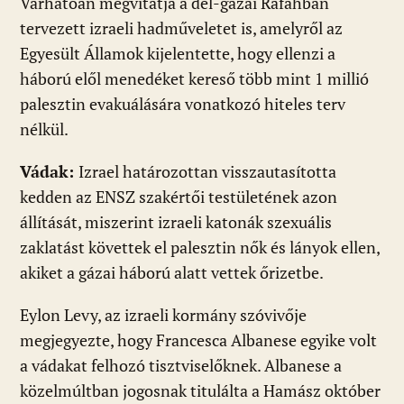
Várhatóan megvitatja a dél-gázai Rafahban
tervezett izraeli hadműveletet is, amelyről az
Egyesült Államok kijelentette, hogy ellenzi a
háború elől menedéket kereső több mint 1 millió
palesztin evakuálására vonatkozó hiteles terv
nélkül.
Vádak:
Izrael határozottan visszautasította
kedden az ENSZ szakértői testületének azon
állítását, miszerint izraeli katonák szexuális
zaklatást követtek el palesztin nők és lányok ellen,
akiket a gázai háború alatt vettek őrizetbe.
Eylon Levy, az izraeli kormány szóvivője
megjegyezte, hogy Francesca Albanese egyike volt
a vádakat felhozó tisztviselőknek. Albanese a
közelmúltban jogosnak titulálta a Hamász október