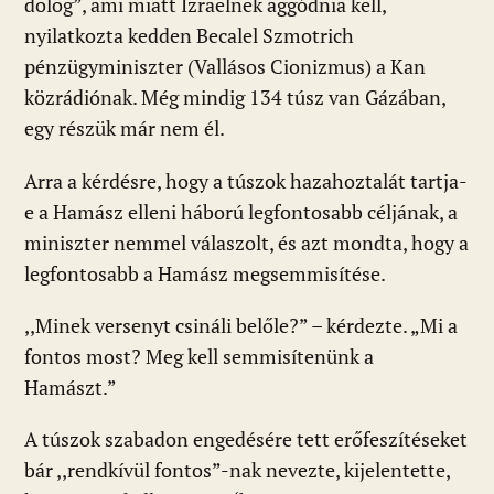
dolog”, ami miatt Izraelnek aggódnia kell,
nyilatkozta kedden Becalel Szmotrich
pénzügyminiszter (Vallásos Cionizmus) a Kan
közrádiónak. Még mindig 134 túsz van Gázában,
egy részük már nem él.
Arra a kérdésre, hogy a túszok hazahoztalát tartja-
e a Hamász elleni háború legfontosabb céljának, a
miniszter nemmel válaszolt, és azt mondta, hogy a
legfontosabb a Hamász megsemmisítése.
,,Minek versenyt csináli belőle?” – kérdezte. „Mi a
fontos most? Meg kell semmisítenünk a
Hamászt.”
A túszok szabadon engedésére tett erőfeszítéseket
bár ,,rendkívül fontos”-nak nevezte, kijelentette,