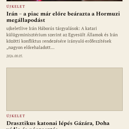
ÚJKELET
Irán – a piac már előre beárazta a Hormuzi
megállapodást
ujkeletlive Irán Háborús tárgyalások: A katari
Fotó: ujkelet.live
külügyminisztérium szerint az Egyesült Államok és Irán
közötti konfliktus rendezésére irányuló erőfeszítések
„nagyon előrehaladott…
2026.08.05.
ÚJKELET
Drasztikus katonai lépés Gázára, Doha