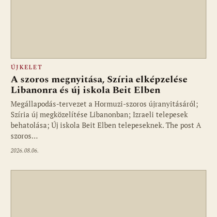
ÚJKELET
A szoros megnyitása, Szíria elképzelése
Libanonra és új iskola Beit Elben
Megállapodás-tervezet a Hormuzi-szoros újranyitásáról;
Szíria új megközelítése Libanonban; Izraeli telepesek
behatolása; Új iskola Beit Elben telepeseknek. The post A
szoros…
2026.08.06.