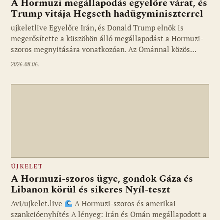
A Hormuzi megállapodás egyelőre várat, és
Trump vitája Hegseth hadügyminiszterrel
ujkeletlive Egyelőre Irán, és Donald Trump elnök is
Fotó: ujkelet.live
megerősítette a küszöbön álló megállapodást a Hormuzi-
szoros megnyitására vonatkozóan. Az Ománnal közös…
2026.08.06.
ÚJKELET
A Hormuzi-szoros ügye, gondok Gáza és
Libanon körül és sikeres Nyíl-teszt
Avi/ujkelet.live
A Hormuzi-szoros és amerikai
szankcióenyhítés A lényeg: Irán és Omán megállapodott a