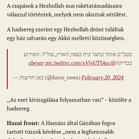
A csapások a Hezbollah mai rakétatámadásaira
válaszul történtek, melyek nem okoztak sérülést.
A hadsereg szerint egy Hezbollah drónt találtak
egy ház udvarán egy Akkó melletti közösségben.
כטב”ם אותר בחצר בית בצפון הארץ, צה”ל: האירוע
pic.twitter.com/sViyUTJAvc
@cbeyar
בבדיקה
— כאן חדשות (@kann_news)
February 20, 2024
,,Az eset kivizsgálása folyamatban van” – közölte a
hadsereg.
Hazai front:
A Hamász által Gázában fogva
tartott túszok kérdése „nem a legfontosabb