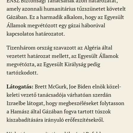
ENSZ Biztonsági Tanácsának azon határozatát,
amely azonnali humanitárius tűzszünetet követelt
Gázában. Ez a harmadik alkalom, hogy az Egyesült
Államok megvétózott egy gázai háborúval
kapcsolatos határozatot.
Tizenhárom ország szavazott az Algéria által
vezetett határozat mellett, az Egyesült Államok
megvétózta, az Egyesült Királyság pedig
tartózkodott.
Látogatás:
Brett McGurk, Joe Biden elnök közel-
keleti vezető tanácsadója várhatóan szerdán
Izraelbe látogat, hogy megbeszéléseket folytasson
a Hamász által Gázában fogva tartott túszok
kiszabadítására irányuló erőfeszítésekről.