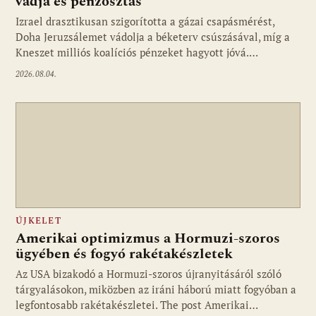
vádja és pénzosztás
Izrael drasztikusan szigorította a gázai csapásmérést,
Doha Jeruzsálemet vádolja a béketerv csúszásával, míg a
Kneszet milliós koalíciós pénzeket hagyott jóvá.…
2026.08.04.
ÚJKELET
Amerikai optimizmus a Hormuzi-szoros
ügyében és fogyó rakétakészletek
Az USA bizakodó a Hormuzi-szoros újranyitásáról szóló
tárgyalásokon, miközben az iráni háború miatt fogyóban a
legfontosabb rakétakészletei. The post Amerikai…