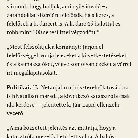
várnunk, hogy halljuk, ami nyilvánvaló – a
zarándoklat sikeréért felelősök, ha sikeres, a
felelősek a kudarcért is. A kudarc 45 halottal és
több mint 100 sebesülttel végződött.”
„Most felszólítjuk a kormányt: Járjon el
felelősséggel, vonja le ezeket a következtetéseket
és alkalmazza őket, vegye komolyan ezeket a vérrel
írt megállapításokat.”
Politikai:
Ha Netanjahu miniszterelnök továbbra
is hivatalban marad, „a következő katasztrófa csak
idő kérdése” – jelentette ki Jáir Lapid ellenzéki
vezető.
„A ma közzétett jelentés azt mutatja, hogy a
katasztrófa megelőzhető lett volna. A baljós