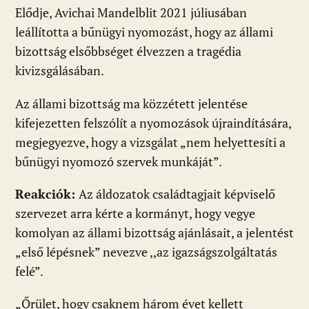
Elődje, Avichai Mandelblit 2021 júliusában
leállította a bűnügyi nyomozást, hogy az állami
bizottság elsőbbséget élvezzen a tragédia
kivizsgálásában.
Az állami bizottság ma közzétett jelentése
kifejezetten felszólít a nyomozások újraindítására,
megjegyezve, hogy a vizsgálat „nem helyettesíti a
bűnügyi nyomozó szervek munkáját”.
Reakciók:
Az áldozatok családtagjait képviselő
szervezet arra kérte a kormányt, hogy vegye
komolyan az állami bizottság ajánlásait, a jelentést
„első lépésnek” nevezve ,,az igazságszolgáltatás
felé”.
„Őrület, hogy csaknem három évet kellett