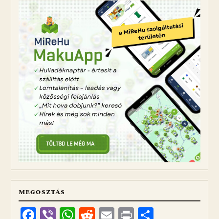
MEGOSZTÁS
Facebook
Viber
WhatsApp
Reddit
Email
Print
Ossza