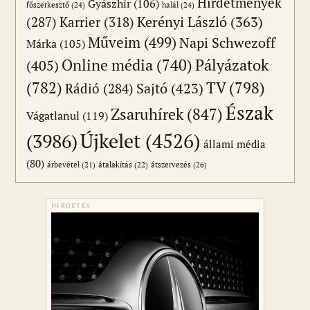
Hirdetmények
Gyászhír
(106)
főszerkesztő
(24)
halál
(24)
(287)
Karrier
(318)
Kerényi László
(363)
Műveim
(499)
Napi Schwezoff
Márka
(105)
Online média
(740)
Pályázatok
(405)
(782)
TV
(798)
Sajtó
(423)
Rádió
(284)
Észak
Zsaruhírek
(847)
Vágatlanul
(119)
Újkelet
(4526)
(3986)
állami média
(80)
átszervezés
(26)
árbevétel
(21)
átalakítás
(22)
HIRDETÉS