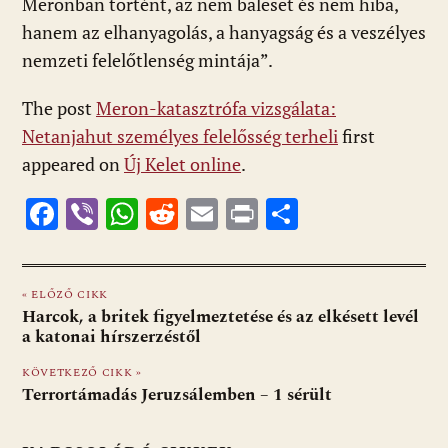
Meronban történt, az nem baleset és nem hiba,
hanem az elhanyagolás, a hanyagság és a veszélyes
nemzeti felelőtlenség mintája”.
The post
Meron-katasztrófa vizsgálata:
Netanjahut személyes felelősség terheli
first
appeared on
Új Kelet online
.
F
Vi
W
R
E
Pr
O
ac
b
h
e
m
in
ss
e
er
at
d
ai
t
za
« ELŐZŐ CIKK
b
s
di
l
m
Harcok, a britek figyelmeztetése és az elkésett levél
o
A
t
e
a katonai hírszerzéstől
o
p
g
KÖVETKEZŐ CIKK »
Terrortámadás Jeruzsálemben – 1 sérült
k
p