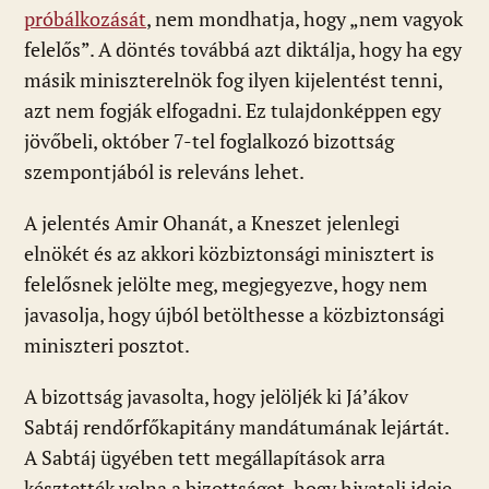
próbálkozását
, nem mondhatja, hogy „nem vagyok
felelős”. A döntés továbbá azt diktálja, hogy ha egy
másik miniszterelnök fog ilyen kijelentést tenni,
azt nem fogják elfogadni. Ez tulajdonképpen egy
jövőbeli, október 7-tel foglalkozó bizottság
szempontjából is releváns lehet.
A jelentés Amir Ohanát, a Kneszet jelenlegi
elnökét és az akkori közbiztonsági minisztert is
felelősnek jelölte meg, megjegyezve, hogy nem
javasolja, hogy újból betölthesse a közbiztonsági
miniszteri posztot.
A bizottság javasolta, hogy jelöljék ki Já’ákov
Sabtáj rendőrfőkapitány mandátumának lejártát.
A Sabtáj ügyében tett megállapítások arra
késztették volna a bizottságot, hogy hivatali ideje