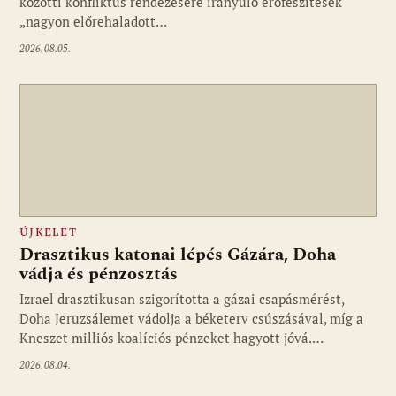
közötti konfliktus rendezésére irányuló erőfeszítések
„nagyon előrehaladott…
2026.08.05.
ÚJKELET
Drasztikus katonai lépés Gázára, Doha
vádja és pénzosztás
Izrael drasztikusan szigorította a gázai csapásmérést,
Doha Jeruzsálemet vádolja a béketerv csúszásával, míg a
Kneszet milliós koalíciós pénzeket hagyott jóvá.…
2026.08.04.