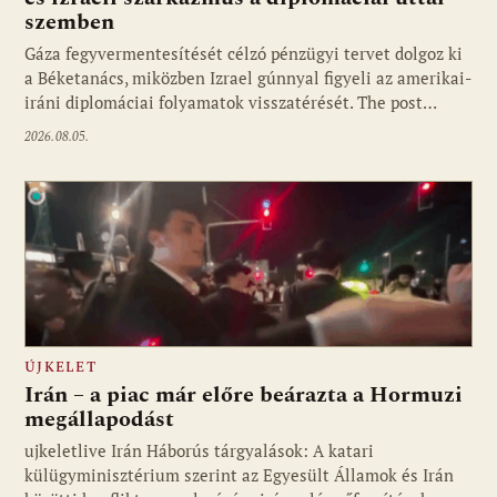
szemben
Gáza fegyvermentesítését célzó pénzügyi tervet dolgoz ki
a Béketanács, miközben Izrael gúnnyal figyeli az amerikai-
iráni diplomáciai folyamatok visszatérését. The post…
2026.08.05.
ÚJKELET
Irán – a piac már előre beárazta a Hormuzi
megállapodást
ujkeletlive Irán Háborús tárgyalások: A katari
Fotó: ujkelet.live
külügyminisztérium szerint az Egyesült Államok és Irán