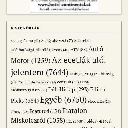
KATEGÓRIÁK
24.hu
(41)
akvizíció
(37)
A közélet
AI
(25)
4iG
(23)
Autó-
ATV
(83)
átláthatóságáról szóló törvény
(40)
Az ecetfák alól
Motor
(1259)
jelentem
(7644)
bíróság
Blikk
(25)
bírság
(25)
(62)
cenzúra
(55)
Duna
Central Médiacsoport
(24)
Editor
Déli Hírlap
(293)
Médiaszolgáltató
(41)
Egyéb
(6750)
Picks
(384)
elbocsátás
(29)
Fiatalon
Featured
(154)
elhunyt
(23)
Miskolczról
(1058)
Földes / 4H
(62)
fidesz
(40)