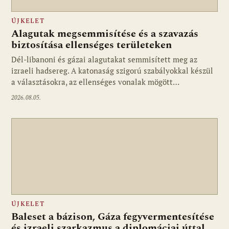
ÚJKELET
Alagutak megsemmisítése és a szavazás
biztosítása ellenséges területeken
Dél-libanoni és gázai alagutakat semmisített meg az
izraeli hadsereg. A katonaság szigorú szabályokkal készül
a választásokra, az ellenséges vonalak mögött…
2026.08.05.
ÚJKELET
Baleset a bázison, Gáza fegyvermentesítése
és izraeli szarkazmus a diplomáciai úttal