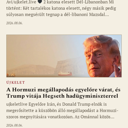
Avi/ujkelet.live
2 katona elesett Dél-Libanonban Mi
történt: Két tartalékos katona elesett, négy másik pedig
súlyosan megsérült tegnap a dél-libanoni Mazsdal…
2026.08.06.
ÚJKELET
A Hormuzi megállapodás egyelőre várat, és
Trump vitája Hegseth hadügyminiszterrel
ujkeletlive Egyelőre Irán, és Donald Trump elnök is
Fotó: ujkelet.live
megerősítette a küszöbön álló megállapodást a Hormuzi-
szoros megnyitására vonatkozóan. Az Ománnal közös…
2026.08.06.