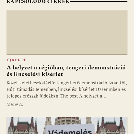
KAPCSOLÓDÓ CIKKEK
ÚJKELET
A helyzet a régióban, tengeri demonstráció
és lincselési kísérlet
Közel-keleti eszkaláció: tengeri erődemonstráció Izraeltől,
Húti támadás Jemenben, lincselési kísérlet Dzseninben és
telepes erőszak Júdeában. The post A helyzet a…
2026.08.06.