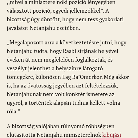
,,mivel a miniszterelnöki pozíció lényegében
választott pozíció, egyedi jellemzőkkel”. A
bizottság úgy döntött, hogy nem tesz gyakorlati
javalatot Netanjahu esetében.
„Megalapozott arra a következtetésre jutni, hogy
Netanjahu tudta, hogy Rasbi sírjának helyével
éveken át nem megfelelően foglalkoztak, és
veszélyt jelenthet a helyszínre látogató
tömegekre, különösen Lag Ba’Omerkor. Még akkor
is, ha az óvatosság jegyében azt feltételezzük,
Netanjahunak nem volt konkrét ismerete az
ügyről, a történtek alapján tudnia kellett volna
róla.”
A bizottság valójában túlnyomó többségben
elutasította Netanjahu miniszterelnök
kibújási