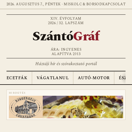
2026. AUGUSZTUS 7., PÉNTEK · MISKOLC & BORSOD
KAPCSOLAT
XIV. ÉVFOLYAM
2026 / 32. LAPSZÁM
Szántó
Gráf
ÁRA: INGYENES
ALAPÍTVA 2013
Háztáji hír és szórakoztató portál
ECETFÁK
VÁGATLANUL
AUTÓ-MOTOR
ÉSZA
HIRDETÉS