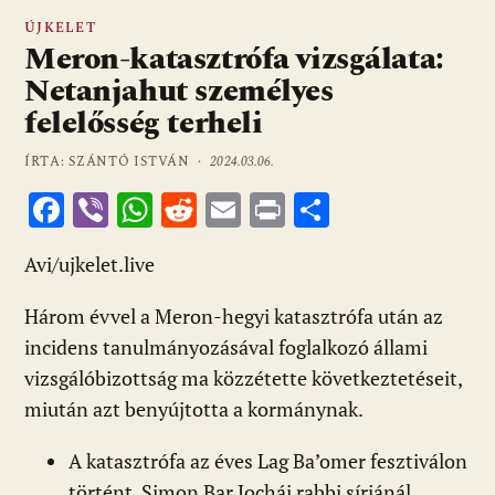
ÚJKELET
Meron-katasztrófa vizsgálata:
Netanjahut személyes
felelősség terheli
ÍRTA: SZÁNTÓ ISTVÁN ·
2024.03.06.
F
Vi
W
R
E
Pr
O
ac
b
h
e
m
in
ss
Avi/ujkelet.live
e
er
at
d
ai
t
za
b
s
di
l
m
Három évvel a Meron-hegyi katasztrófa után az
o
A
t
e
incidens tanulmányozásával foglalkozó állami
o
p
g
vizsgálóbizottság ma közzétette következtetéseit,
miután azt benyújtotta a kormánynak.
k
p
A katasztrófa az éves Lag Ba’omer fesztiválon
történt, Simon Bar Jocháj rabbi sírjánál,