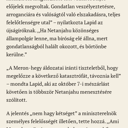
előjelek megvoltak. Gondatlan veszélyeztetésre,
arroganciára és valóságtól való elszakadásra, teljes
felelőtlenségre utal” – nyilatkozta Lapid az
újságíróknak. ,,Ha Netanjahu közönséges
állampolgár lenne, ma bíróság elé állna, mert
gondatlanságból halált okozott, és börtönbe
kerülne.”
„A Meron-hegy áldozatai iránti tiszteletből, hogy
megelőzze a következő katasztrófát, távoznia kell”
– mondta Lapid, aki az október 7-i mészárlást
követően is többször Netanjahu menesztésére
szólított.
A jelentés „nem hagy kétséget” a miniszterelnök
személyes felelősségét illetően, tette hozzá. ,,Ami