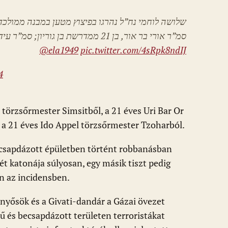
סמ”ר אורי בר אור, בן 21 ממדרשת בן גוריון; סמ”ר עידו אפל, בן 21 מצופר
@ela1949
pic.twitter.com/4sRpk8ndIJ
4
 törzsőrmester Simsitből, a 21 éves Uri Bar Or
a 21 éves Ido Appel törzsőrmester Tzoharból.
becsapdázott épületben történt robbanásban
 két katonája súlyosan, egy másik tiszt pedig
 az incidensben.
rnyősök és a Givati-dandár a Gázai övezet
rű és becsapdázott területen terroristákat