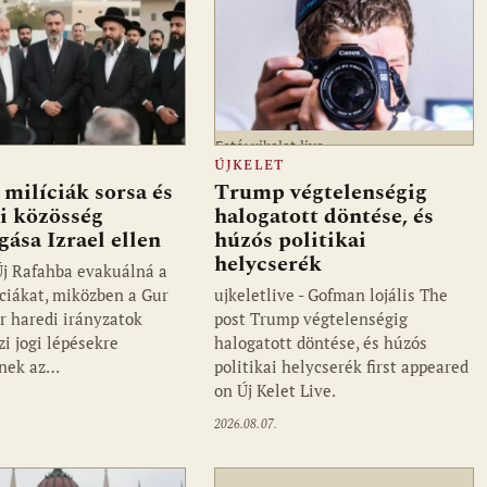
Fotó: ujkelet.live
ÚJKELET
 milíciák sorsa és
Trump végtelenségig
i közösség
halogatott döntése, és
gása Izrael ellen
húzós politikai
helycserék
 Új Rafahba evakuálná a
íciákat, miközben a Gur
ujkeletlive - Gofman lojális The
r haredi irányzatok
post Trump végtelenségig
i jogi lépésekre
halogatott döntése, és húzós
znek az…
politikai helycserék first appeared
on Új Kelet Live.
2026.08.07.