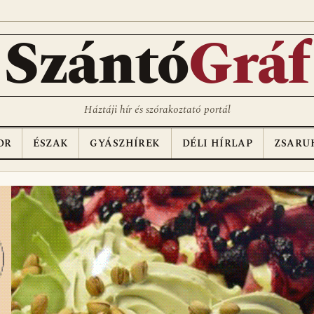
D
Szántó
Gráf
Háztáji hír és szórakoztató portál
OR
ÉSZAK
GYÁSZHÍREK
DÉLI HÍRLAP
ZSARU