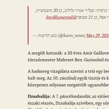
k
p
שלושה לוחמי נח”ל נהרגו בפיצוץ מטען במבנה ממולכד ברפיח: סמ”ר אמיר גלילוב, בן 20 משמשית;
@ItayBlumental
— כאן חדשות (@kann_news)
May 29, 202
A megölt katonák: a 20 éves Amir Galilove
törzsőrmester Midreset Ben-Gurionból és 
A hadsereg vizsgálata szerint a trió egy 
halt meg. Az 50. zászlóalj egyik tisztje és
közepesen súlyosan megsérült ugyanebben
Dzsabalija:
A 7. páncélosdandár, az ejtőe
északi részén, Dzsabalija szívében, egy sű