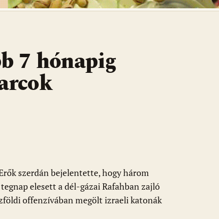
bb 7 hónapig
harcok
 Erők szerdán bejelentette, hogy három
 tegnap elesett a dél-gázai Rafahban zajló
zföldi offenzívában megölt izraeli katonák