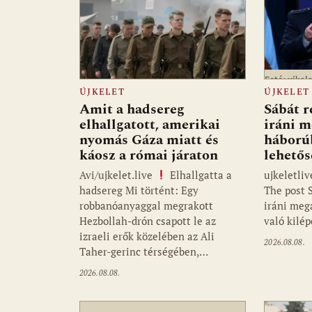
Fotó: ujkele
ÚJKELET
ÚJKELET
Amit a hadsereg
Sábát r
elhallgatott, amerikai
iráni m
nyomás Gáza miatt és
háborúb
káosz a római járaton
lehetős
Avi/ujkelet.live
Elhallgatta a
ujkeletli
hadsereg Mi történt: Egy
The post S
robbanóanyaggal megrakott
iráni meg
Hezbollah-drón csapott le az
való kilé
izraeli erők közelében az Ali
2026.08.08.
Taher-gerinc térségében,…
2026.08.08.