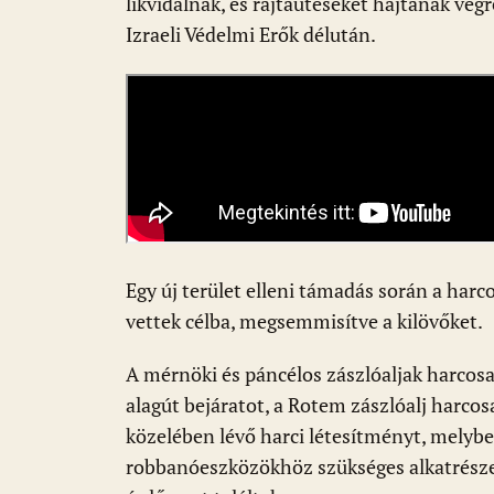
likvidálnak, és rajtaütéseket hajtanak végre
Izraeli Védelmi Erők délután.
Egy új terület elleni támadás során a har
vettek célba, megsemmisítve a kilövőket.
A mérnöki és páncélos zászlóaljak harcos
alagút bejáratot, a Rotem zászlóalj harc
közelében lévő harci létesítményt, melyb
robbanóeszközökhöz szükséges alkatrészeke