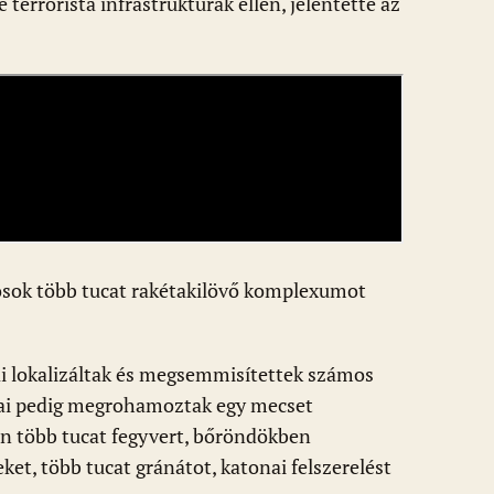
 terrorista infrastruktúrák ellen, jelentette az
cosok több tucat rakétakilövő komplexumot
ai lokalizáltak és megsemmisítettek számos
osai pedig megrohamoztak egy mecset
en több tucat fegyvert, bőröndökben
t, több tucat gránátot, katonai felszerelést