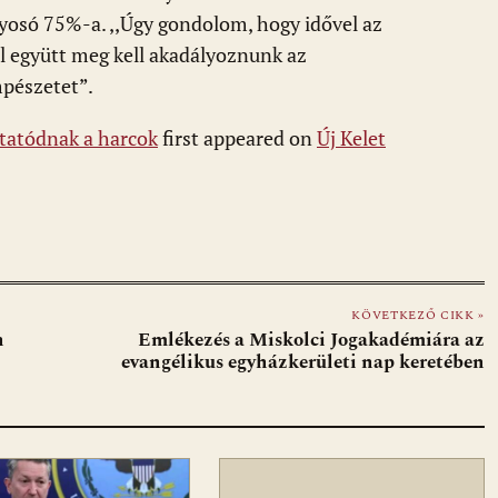
yosó 75%-a. ,,Úgy gondolom, hogy idővel az
al együtt meg kell akadályoznunk az
pészetet”.
ytatódnak a harcok
first appeared on
Új Kelet
KÖVETKEZŐ CIKK »
n
Emlékezés a Miskolci Jogakadémiára az
evangélikus egyházkerületi nap keretében