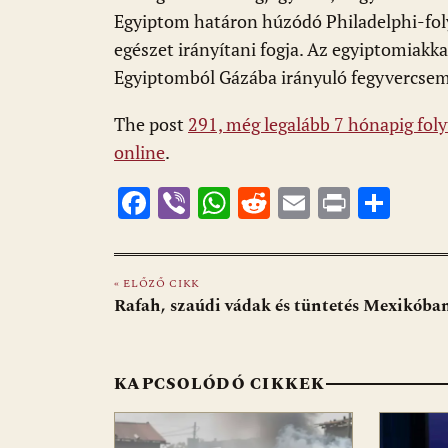
Egyiptom határon húzódó Philadelphi-fol
egészet irányítani fogja. Az egyiptomiakk
Egyiptomból Gázába irányuló fegyvercsem
The post
291, még legalább 7 hónapig fol
online
.
F
Vi
W
R
E
Pr
O
ac
b
h
e
m
in
ss
e
er
at
d
ai
t
za
« ELŐZŐ CIKK
b
s
di
l
m
Rafah, szaúdi vádak és tüntetés Mexikóba
o
A
t
e
o
p
g
KAPCSOLÓDÓ CIKKEK
k
p