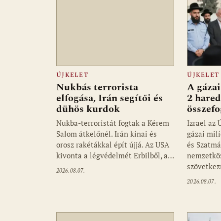
ÚJKELET
ÚJKELET
Nukbás terrorista
A gázai
elfogása, Irán segítői és
2 hared
dühös kurdok
összefo
Nukba-terroristát fogtak a Kérem
Izrael az
Salom átkelőnél. Irán kínai és
gázai mil
orosz rakétákkal épít újjá. Az USA
és Szatmá
kivonta a légvédelmét Erbilből, a…
nemzetköz
szövetke
2026.08.07.
2026.08.07.