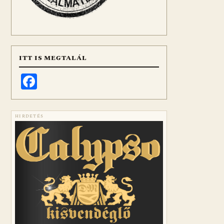
ITT IS MEGTALÁL
Facebook
HIRDETÉS