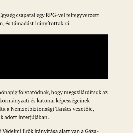
Egység csapatai egy RPG-vel felfegyverzett
n, és támadást irányítottak rá.
 hónapig folytatódnak, hogy megszilárdítsuk az
z kormányzati és katonai képességeinek
a a Nemzetbiztonsági Tanács vezetője,
 adott interjújában.
i Védelmi Erők irányítása alatt van a Gáza-