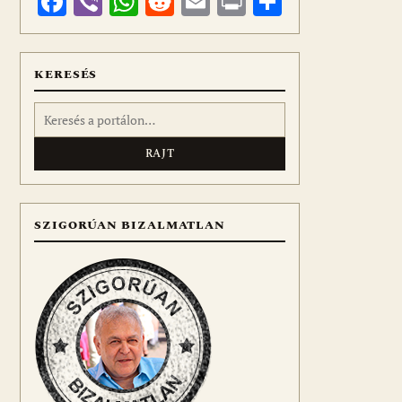
Facebook
Viber
WhatsApp
Reddit
Email
Print
Ossza
meg
KERESÉS
Keresés:
SZIGORÚAN BIZALMATLAN