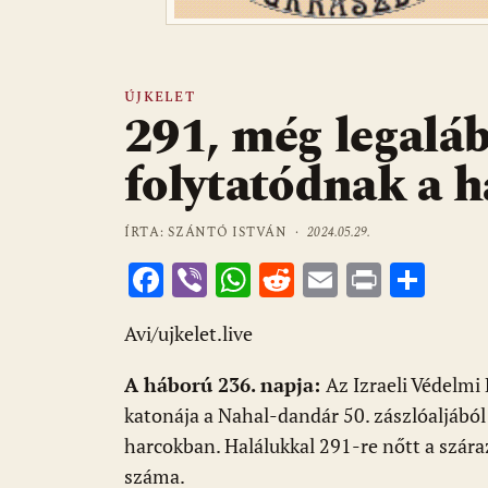
ÚJKELET
291, még legalá
folytatódnak a 
ÍRTA: SZÁNTÓ ISTVÁN ·
2024.05.29.
F
Vi
W
R
E
Pr
O
ac
b
h
e
m
in
ss
Avi/ujkelet.live
e
er
at
d
ai
t
za
b
s
di
l
m
A háború 236. napja:
Az Izraeli Védelmi
o
A
t
e
katonája a Nahal-dandár 50. zászlóaljából
o
p
g
harcokban. Halálukkal 291-re nőtt a szára
száma.