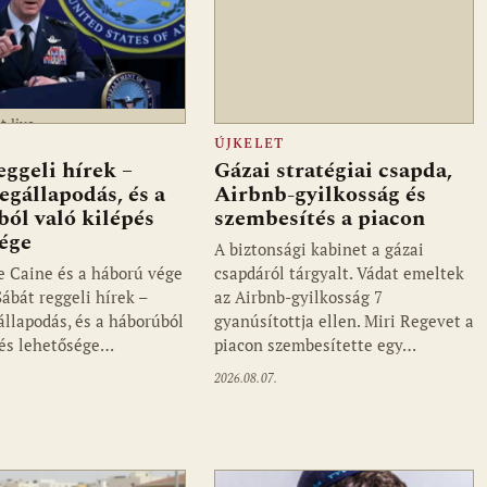
t.live
ÚJKELET
eggeli hírek –
Gázai stratégiai csapda,
egállapodás, és a
Airbnb-gyilkosság és
ól való kilépés
szembesítés a piacon
ége
A biztonsági kabinet a gázai
ve Caine és a háború vége
csapdáról tárgyalt. Vádat emeltek
ábát reggeli hírek –
az Airbnb-gyilkosság 7
állapodás, és a háborúból
gyanúsítottja ellen. Miri Regevet a
pés lehetősége…
piacon szembesítette egy…
2026.08.07.