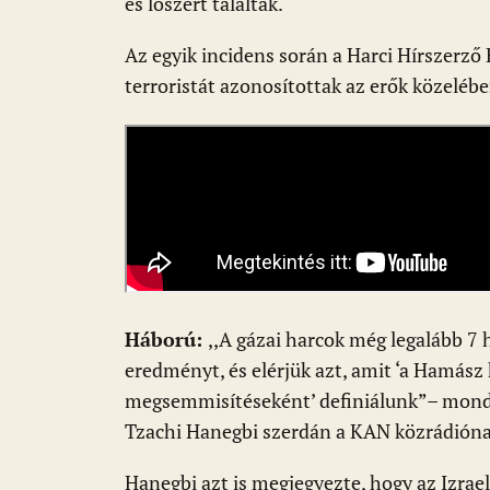
és lőszert találtak.
Az egyik incidens során a Harci Hírszerző 
terroristát azonosítottak az erők közelébe
Háború:
,,A gázai harcok még legalább 7
eredményt, és elérjük azt, amit ‘a Hamás
megsemmisítéseként’ definiálunk”– mondt
Tzachi Hanegbi szerdán a KAN közrádiónak
Hanegbi azt is megjegyezte, hogy az Izrael