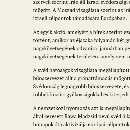
o
p
g
szervek szerint Irán áll Izrael svédország
mögött. A Moszad vizsgálata szerint az ir
k
p
izraeli célpontok támadására Európában.
Az egyik akció, amelyért a hírek szerint e
történt, amikor az éjszaka folyamán két g
nagykövetségének udvarára; januárban pedi
nagykövetségének területén, amely nem ro
A svéd hatóságok vizsgálata megállapítot
bűnszervezet állt a gránáttámadás mögött,
Svédország legnagyobb bűnszervezete, és 
többek között gyilkosságokkal és kiterjed
A nemzetközi nyomozás azt is megállapíto
által keresett Rawa Madzsid nevű svéd ál
hónapok óta aktivizálja európai célponto