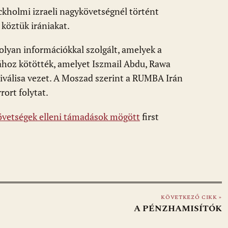
ockholmi izraeli nagykövetségnél történt
 köztük irániakat.
olyan információkkal szolgált, amelyek a
hoz kötötték, amelyet Iszmail Abdu, Rawa
válisa vezet. A Moszad szerint a RUMBA Irán
ort folytat.
követségek elleni támadások mögött
first
KÖVETKEZŐ CIKK »
A PÉNZHAMISÍTÓK