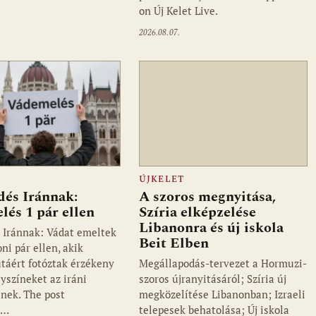
on Új Kelet Live.
2026.08.07.
ÚJKELET
és Iránnak:
A szoros megnyitása,
és 1 pár ellen
Szíria elképzelése
Libanonra és új iskola
Iránnak: Vádat emeltek
Beit Elben
ni pár ellen, akik
utáért fotóztak érzékeny
Megállapodás-tervezet a Hormuzi-
lyszíneket az iráni
szoros újranyitásáról; Szíria új
snek. The post
megközelítése Libanonban; Izraeli
s…
telepesek behatolása; Új iskola