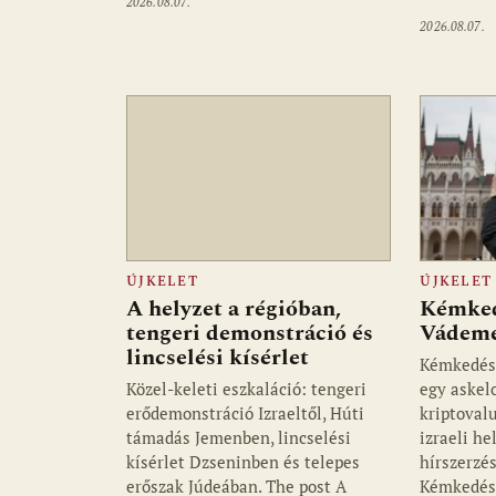
2026.08.07.
2026.08.07.
ÚJKELET
ÚJKELET
A helyzet a régióban,
Kémked
tengeri demonstráció és
Vádemel
lincselési kísérlet
Kémkedés 
Közel-keleti eszkaláció: tengeri
egy askelo
erődemonstráció Izraeltől, Húti
kriptoval
támadás Jemenben, lincselési
izraeli he
kísérlet Dzseninben és telepes
hírszerzé
erőszak Júdeában. The post A
Kémkedé