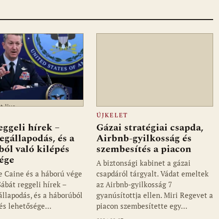
t.live
ÚJKELET
eggeli hírek –
Gázai stratégiai csapda,
egállapodás, és a
Airbnb-gyilkosság és
ól való kilépés
szembesítés a piacon
ége
A biztonsági kabinet a gázai
ve Caine és a háború vége
csapdáról tárgyalt. Vádat emeltek
ábát reggeli hírek –
az Airbnb-gyilkosság 7
állapodás, és a háborúból
gyanúsítottja ellen. Miri Regevet a
pés lehetősége…
piacon szembesítette egy…