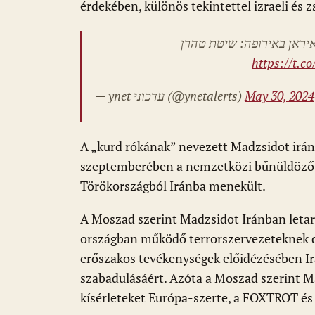
érdekében, különös tekintettel izraeli és 
„יראן באירופה: שיטת טהרן
https://t.c
— ynet עדכוני (@ynetalerts)
May 30, 2024
A „kurd rókának” nevezett Madzsidot irán
szeptemberében a nemzetközi bűnüldöző sz
Törökországból Iránba menekült.
A Moszad szerint Madzsidot Iránban letar
országban működő terrorszervezeteknek d
erőszakos tevékenységek előidézésében Irá
szabadulásáért. Azóta a Moszad szerint Ma
kísérleteket Európa-szerte, a FOXTROT és