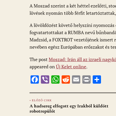
A Moszad szerint a két héttel ezelőtti, st
lövések nyomán több férfit letartóztattak,
A lövöldözést követő helyszíni nyomozás 
fogvatartottakat a RUMBA nevű bűnbandá
Madzsid, a FOXTROT vezetőjének ismert ri
nevében egész Európában erőszakot és terr
The post
Moszad: Irán áll az izraeli nagy
appeared on
Új Kelet online
.
F
Vi
W
R
E
Pr
O
ac
b
h
e
m
in
ss
e
er
at
d
ai
t
za
« ELŐZŐ CIKK
b
s
di
l
m
A hadsereg elfogott egy Irakból küldött
o
A
t
e
robotrepülőt