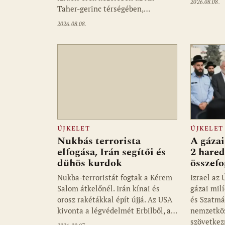
2026.08.08.
Taher-gerinc térségében,…
2026.08.08.
ÚJKELET
ÚJKELET
Nukbás terrorista
A gázai
elfogása, Irán segítői és
2 hared
dühös kurdok
összefo
Nukba-terroristát fogtak a Kérem
Izrael az
Salom átkelőnél. Irán kínai és
gázai mil
orosz rakétákkal épít újjá. Az USA
és Szatmá
kivonta a légvédelmét Erbilből, a…
nemzetköz
szövetke