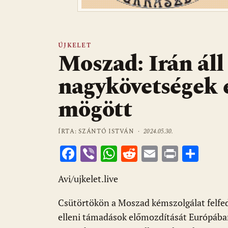
ÚJKELET
Moszad: Irán áll 
nagykövetségek 
mögött
ÍRTA: SZÁNTÓ ISTVÁN ·
2024.05.30.
F
Vi
W
R
E
Pr
O
ac
b
h
e
m
in
ss
Avi/ujkelet.live
e
er
at
d
ai
t
za
b
s
di
l
m
Csütörtökön a Moszad kémszolgálat felfedte
o
A
t
e
elleni támadások előmozdítását Európában