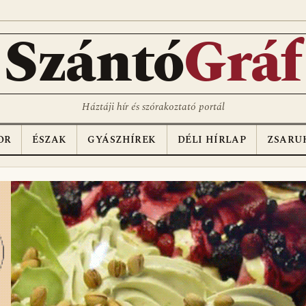
D
Szántó
Gráf
Háztáji hír és szórakoztató portál
OR
ÉSZAK
GYÁSZHÍREK
DÉLI HÍRLAP
ZSARU