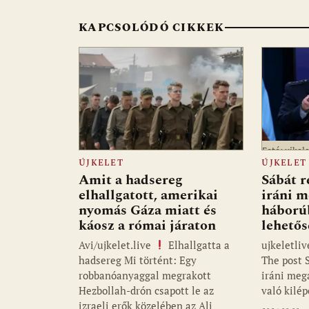
o
p
g
KAPCSOLÓDÓ CIKKEK
k
p
Fotó: ujkele
ÚJKELET
ÚJKELET
Amit a hadsereg
Sábát r
elhallgatott, amerikai
iráni m
nyomás Gáza miatt és
háborúb
káosz a római járaton
lehetős
Avi/ujkelet.live
Elhallgatta a
ujkeletli
hadsereg Mi történt: Egy
The post S
robbanóanyaggal megrakott
iráni meg
Hezbollah-drón csapott le az
való kilé
izraeli erők közelében az Ali