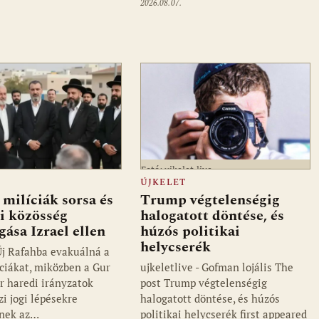
2026.08.07.
Fotó: ujkelet.live
ÚJKELET
 milíciák sorsa és
Trump végtelenségig
i közösség
halogatott döntése, és
gása Izrael ellen
húzós politikai
helycserék
 Új Rafahba evakuálná a
íciákat, miközben a Gur
ujkeletlive - Gofman lojális The
r haredi irányzatok
post Trump végtelenségig
i jogi lépésekre
halogatott döntése, és húzós
znek az…
politikai helycserék first appeared