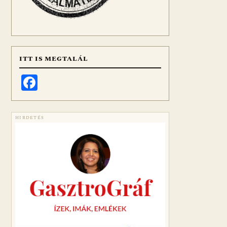
ITT IS MEGTALÁL
Facebook
HIRDETÉS