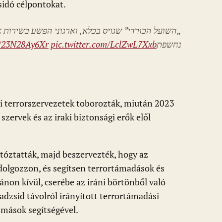
zsidó célpontokat.
השועל הכורדי” שגויס בכלא, וארגוני הפשע בשירות א
o/23N28Ay6Xr
pic.twitter.com/LclZwL7Xxb
נחשפת
i terrorszervezetek toborozták, miután 2023
ervek és az iraki biztonsági erők elől
tóztatták, majd beszervezték, hogy az
olgozzon, és segítsen terrortámadások és
non kívül, cserébe az iráni börtönből való
dzsid távolról irányított terrortámadási
 mások segítségével.