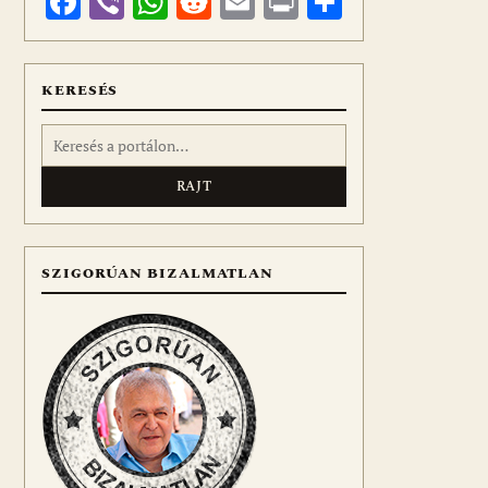
Facebook
Viber
WhatsApp
Reddit
Email
Print
Ossza
meg
KERESÉS
Keresés:
SZIGORÚAN BIZALMATLAN