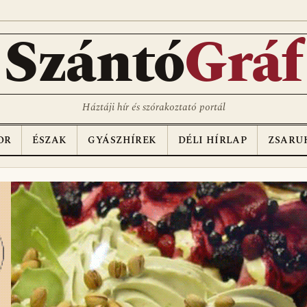
D
Szántó
Gráf
Háztáji hír és szórakoztató portál
OR
ÉSZAK
GYÁSZHÍREK
DÉLI HÍRLAP
ZSARU