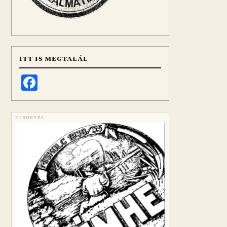
ITT IS MEGTALÁL
Facebook
HIRDETÉS