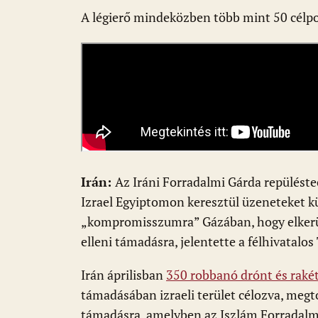
A légierő mindeközben több mint 50 célp
Irán:
Az Iráni Forradalmi Gárda repüléstec
Izrael Egyiptomon keresztül üzeneteket k
„kompromisszumra” Gázában, hogy elkerülje
elleni támadásra, jelentette a félhivatalo
Irán áprilisban
350 robbanó drónt és raké
támadásában izraeli terület célozva, megt
támadásra, amelyben az Iszlám Forradalmi