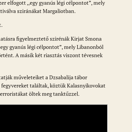
r elfogott ,,egy gyanús légi célpontot”, mely
aktiválva sziránákat Margaliotban.
t.
atásra figyelmeztető szirénák Kirjat Smona
 ,,egy gyanús légi célpontot”, mely Libanonból
örtént. A másik két riasztás viszont tévesnek
tatják műveleteiket a Dzsabalija tábor
i fegyvereket találtak, köztük Kalasnyikovokat
 terroristákat öltek meg tanktűzzel.