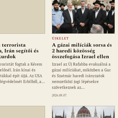
ÚJKELET
terrorista
A gázai milíciák sorsa és
a, Irán segítői és
2 haredi közösség
kurdok
összefogása Izrael ellen
roristát fogtak a Kérem
Izrael az Új Rafahba evakuálná a
lőnél. Irán kínai és
gázai milíciákat, miközben a Gur
tákkal épít újjá. Az USA
és Szatmár haredi irányzatok
 légvédelmét Erbilből, a…
nemzetközi jogi lépésekre
szövetkeznek az…
2026.08.07.