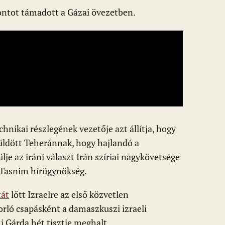
ontot támadott a Gázai övezetben.
hnikai részlegének vezetője azt állítja, hogy
üldött Teheránnak, hogy hajlandó a
 az iráni választ Irán szíriai nagykövetsége
s Tasnim hírügynökség.
tát
lőtt Izraelre az első közvetlen
orló csapásként a damaszkuszi izraeli
 Gárda hét tisztje meghalt.