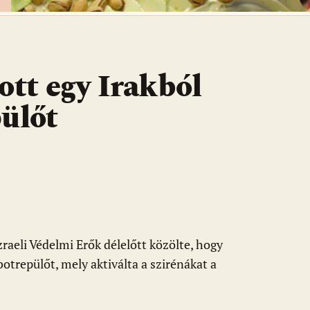
ott egy Irakból
pülőt
zraeli Védelmi Erők délelőtt közölte, hogy
robotrepülőt, mely aktiválta a szirénákat a