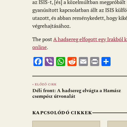
az ISIS-t, [és] a közelmúltban megpróbált 
gyanúsított kapcsolatban állt az ISIS külf
utazott, és abban reménykedett, hogy kik
végrehajtásához.
The post
A hadsereg elfogott egy Irakból 
online
.
F
Vi
W
R
E
Pr
O
ac
b
h
e
m
in
ss
e
er
at
d
ai
t
za
« ELŐZŐ CIKK
b
s
di
l
m
Déli front: A hadsereg elvágta a Hamász
o
A
t
e
csempész útvonalát
o
p
g
KAPCSOLÓDÓ CIKKEK
k
p