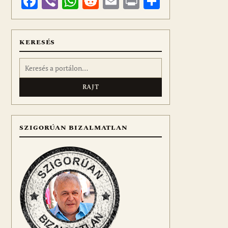
Facebook
Viber
WhatsApp
Reddit
Email
Print
Ossza
meg
KERESÉS
Keresés:
SZIGORÚAN BIZALMATLAN