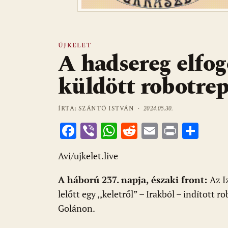
ÚJKELET
A hadsereg elfog
küldött robotre
ÍRTA: SZÁNTÓ ISTVÁN ·
2024.05.30.
F
Vi
W
R
E
Pr
O
ac
b
h
e
m
in
ss
Avi/ujkelet.live
e
er
at
d
ai
t
za
b
s
di
l
m
A háború 237. napja, északi front:
Az I
o
A
t
e
lelőtt egy ,,keletről” – Irakból – indított 
o
p
g
Golánon.