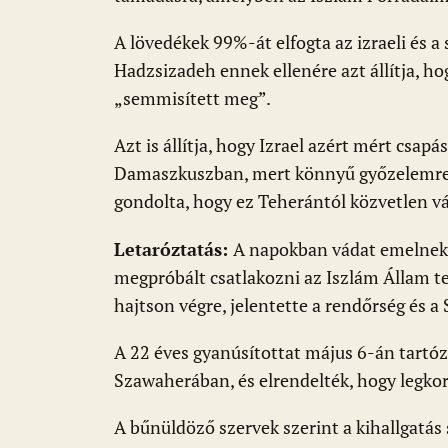
A lövedékek 99%-át elfogta az izraeli és a
Hadzsizadeh ennek ellenére azt állítja, ho
„semmisített meg”.
Azt is állítja, hogy Izrael azért mért csapá
Damaszkuszban, mert könnyű győzelemre h
gondolta, hogy ez Teherántól közvetlen vál
Letaróztatás:
A napokban vádat emelnek e
megpróbált csatlakozni az Iszlám Állam t
hajtson végre, jelentette a rendőrség és a 
A 22 éves gyanúsítottat május 6-án tartóz
Szawaherában, és elrendelték, hogy legkor
A bűnüldöző szervek szerint a kihallgatás