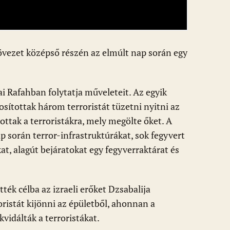
 övezet középső részén az elmúlt nap során egy
 Rafahban folytatja műveleteit. Az egyik
osítottak három terroristát tüzetni nyitni az
tottak a terroristákra, mely megölte őket. A
p során terror-infrastruktúrákat, sok fegyvert
at, alagút bejáratokat egy fegyverraktárat és
ték célba az izraeli erőket Dzsabalija
oristát kijönni az épületből, ahonnan a
vidálták a terroristákat.