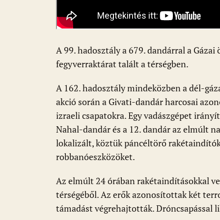
A 99. hadosztály a 679. dandárral a Gázai
fegyverraktárat talált a térségben.
A 162. hadosztály mindeközben a dél-gázai
akció során a Givati-dandár harcosai azon
izraeli csapatokra. Egy vadászgépet irányí
Nahal-dandár és a 12. dandár az elmúlt na
lokalizált, köztük páncéltörő rakétaindítók
robbanóeszközöket.
Az elmúlt 24 órában rakétaindításokkal vet
térségéből. Az erők azonosítottak két terr
támadást végrehajtották. Dróncsapással lik