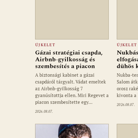
ÚJKELET
ÚJKELET
Gázai stratégiai csapda,
Nukbás 
Airbnb-gyilkosság és
elfogás
szembesítés a piacon
dühös 
A biztonsági kabinet a gázai
Nukba-ter
csapdáról tárgyalt. Vádat emeltek
Salom átke
az Airbnb-gyilkosság 7
orosz raké
gyanúsítottja ellen. Miri Regevet a
kivonta a
piacon szembesítette egy…
2026.08.07.
2026.08.07.