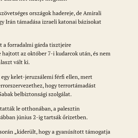
 szövetséges országok hadereje, de Amirali
gy Irán támadása izraeli katonai bázisokat
st a forradalmi gárda tisztjeire
ajtott az október 7-i kudarcok után, és nem
aszt vált ki.
gy kelet-jeruzsálemi férfi ellen, mert
errorszervezethez, hogy terrortámadást
Sabak belbiztonsági szolgálat.
tatták le otthonában, a palesztin
ábban június 2-ig tartsák őrizetben.
 során „kiderült, hogy a gyanúsított támogatja