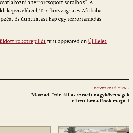
csatlakozni a terrorcsoport soraihoz”. A
öldi képviselőivel, Törökországba és Afrikába
épzést és útmutatást kap egy terrortámadás
küldött robotrepülőt
first appeared on
Új Kelet
KÖVETKEZŐ CIKK »
Moszad: Irán áll az izraeli nagykövetségek
elleni támadások mögött