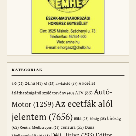
KATEGÓRIÁK
24.hu
(41)
akvizíció
(37)
A közélet
AI
(25)
4iG
(23)
Autó-
ATV
(83)
átláthatóságáról szóló törvény
(40)
Az ecetfák alól
Motor
(1259)
jelentem
(7656)
bíróság
Blikk
(25)
bírság
(25)
(62)
cenzúra
(55)
Duna
Central Médiacsoport
(24)
Editor
Déli Hírlap
(293)
Médiaszolgáltató
(41)