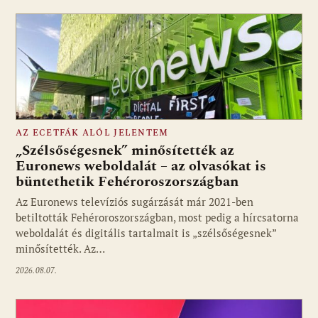
AZ ECETFÁK ALÓL JELENTEM
„Szélsőségesnek” minősítették az
Euronews weboldalát – az olvasókat is
büntethetik Fehéroroszországban
Fotó: media1.hu
Az Euronews televíziós sugárzását már 2021-ben
betiltották Fehéroroszországban, most pedig a hírcsatorna
weboldalát és digitális tartalmait is „szélsőségesnek”
minősítették. Az…
2026.08.07.