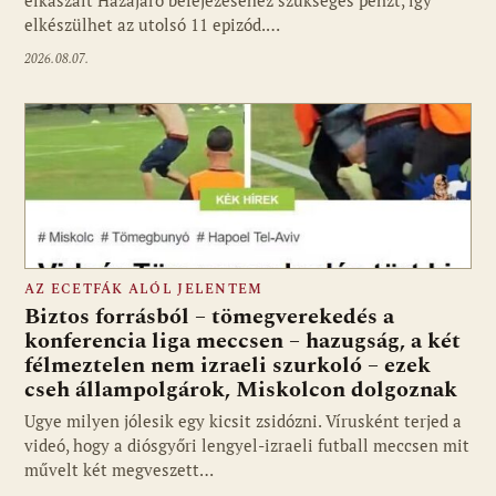
elkaszált Hazajáró befejezéséhez szükséges pénzt, így
elkészülhet az utolsó 11 epizód.…
2026.08.07.
AZ ECETFÁK ALÓL JELENTEM
Biztos forrásból – tömegverekedés a
konferencia liga meccsen – hazugság, a két
félmeztelen nem izraeli szurkoló – ezek
cseh állampolgárok, Miskolcon dolgoznak
Ugye milyen jólesik egy kicsit zsidózni. Vírusként terjed a
videó, hogy a diósgyőri lengyel-izraeli futball meccsen mit
művelt két megveszett…