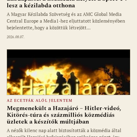
lesz a kézilabda otthona
A Magyar Kézilabda Szövetség és az AMC Global Media
Fotó: media1.hu
Central Europe a Media1-hez eljuttatott közleményében
bejelentette, hogy a közöttük létrejött…
2026.08.07.
AZ ECETFÁK ALÓL JELENTEM
Megmenekült a Hazajáró – Hitler-videó,
Kitörés-túra és százmilliós közmédiás
üzletek a készítők múltjában
Fotó: media1.hu
A nézők kilenc nap alatt biztosították a közmédia által