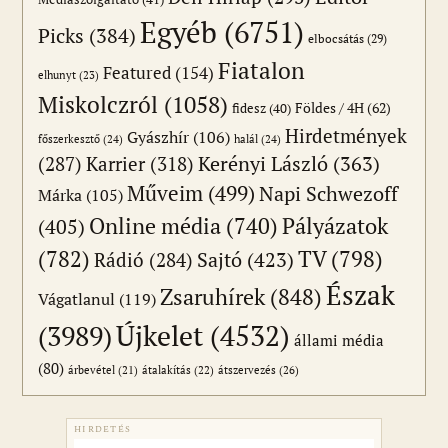
Egyéb
(6751)
Picks
(384)
elbocsátás
(29)
Fiatalon
Featured
(154)
elhunyt
(23)
Miskolczról
(1058)
Földes / 4H
(62)
fidesz
(40)
Hirdetmények
Gyászhír
(106)
főszerkesztő
(24)
halál
(24)
(287)
Karrier
(318)
Kerényi László
(363)
Műveim
(499)
Napi Schwezoff
Márka
(105)
Online média
(740)
Pályázatok
(405)
(782)
TV
(798)
Sajtó
(423)
Rádió
(284)
Észak
Zsaruhírek
(848)
Vágatlanul
(119)
Újkelet
(4532)
(3989)
állami média
(80)
átszervezés
(26)
árbevétel
(21)
átalakítás
(22)
HIRDETÉS