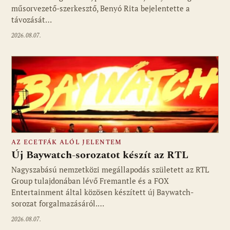
műsorvezető-szerkesztő, Benyó Rita bejelentette a
távozását…
2026.08.07.
AZ ECETFÁK ALÓL JELENTEM
Új Baywatch-sorozatot készít az RTL
Nagyszabású nemzetközi megállapodás született az RTL
Group tulajdonában lévő Fremantle és a FOX
Fotó: media1.hu
Entertainment által közösen készített új Baywatch-
sorozat forgalmazásáról.…
2026.08.07.