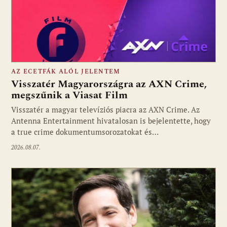
AZ ECETFÁK ALÓL JELENTEM
Visszatér Magyarországra az AXN Crime,
megszűnik a Viasat Film
Visszatér a magyar televíziós piacra az AXN Crime. Az
Fotó: media1.hu
Antenna Entertainment hivatalosan is bejelentette, hogy
a true crime dokumentumsorozatokat és…
2026.08.07.