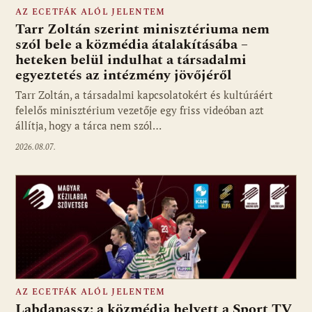
AZ ECETFÁK ALÓL JELENTEM
Tarr Zoltán szerint minisztériuma nem
szól bele a közmédia átalakításába –
heteken belül indulhat a társadalmi
Fotó: media1.hu
egyeztetés az intézmény jövőjéről
Tarr Zoltán, a társadalmi kapcsolatokért és kultúráért
felelős minisztérium vezetője egy friss videóban azt
állítja, hogy a tárca nem szól…
2026.08.07.
AZ ECETFÁK ALÓL JELENTEM
Labdapassz: a közmédia helyett a Sport TV