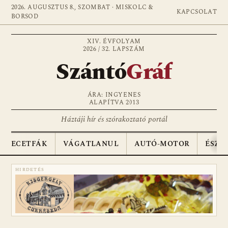
2026. AUGUSZTUS 8., SZOMBAT · MISKOLC &
KAPCSOLAT
BORSOD
XIV. ÉVFOLYAM
2026 / 32. LAPSZÁM
Szántó
Gráf
ÁRA: INGYENES
ALAPÍTVA 2013
Háztáji hír és szórakoztató portál
ECETFÁK
VÁGATLANUL
AUTÓ-MOTOR
ÉSZA
HIRDETÉS