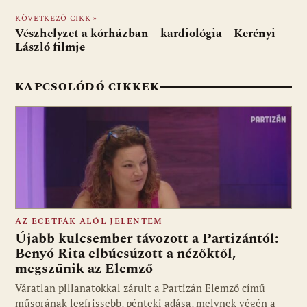
o
p
g
KÖVETKEZŐ CIKK »
Vészhelyzet a kórházban – kardiológia – Kerényi
k
p
László filmje
KAPCSOLÓDÓ CIKKEK
AZ ECETFÁK ALÓL JELENTEM
Újabb kulcsember távozott a Partizántól:
Benyó Rita elbúcsúzott a nézőktől,
megszűnik az Elemző
Fotó: media1.hu
Váratlan pillanatokkal zárult a Partizán Elemző című
műsorának legfrissebb, pénteki adása, melynek végén a