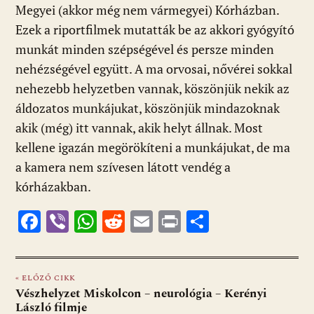
Megyei (akkor még nem vármegyei) Kórházban.
Ezek a riportfilmek mutatták be az akkori gyógyító
munkát minden szépségével és persze minden
nehézségével együtt. A ma orvosai, nővérei sokkal
nehezebb helyzetben vannak, köszönjük nekik az
áldozatos munkájukat, köszönjük mindazoknak
akik (még) itt vannak, akik helyt állnak. Most
kellene igazán megörökíteni a munkájukat, de ma
a kamera nem szívesen látott vendég a
kórházakban.
F
Vi
W
R
E
Pr
O
ac
b
h
e
m
in
ss
e
er
at
d
ai
t
za
« ELŐZŐ CIKK
b
s
di
l
m
Vészhelyzet Miskolcon – neurológia – Kerényi
o
A
t
e
László filmje