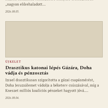
„nagyon előrehaladott…
2026.08.05.
ÚJKELET
Drasztikus katonai lépés Gázára, Doha
vádja és pénzosztás
Izrael drasztikusan szigorította a gázai csapásmérést,
Doha Jeruzsálemet vádolja a béketerv csúszásával, míg a
Kneszet milliós koalíciós pénzeket hagyott jóvá.…
2026.08.04.