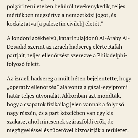
polgári területeken belülről tevékenykedik, teljes
mértékben megsértve a nemzetközi jogot, és
kockáztatva [a palesztin civilek] életét.”
A londoni székhelyű, katari tulajdonú Al-Araby Al-
Dzsadid szerint az izraeli hadsereg elérte Rafah
partjait, teljes ellenőrzést szerezve a Philadelphi-
folyosó felett.
Az izraeli hadsereg a múlt héten bejelentette, hogy
„operatív ellenőrzés” alá vonta a gázai-egyiptomi
határ teljes útvonalát. Akkoriban azt mondták,
hogy a csapatok fizikailag jelen vannak a folyosó
nagy részén, és a part közelében van egy kis
szakasz, ahol nincsenek szárazföldi erők, de
megfigyeléssel és tűzerővel biztosítják a területet.