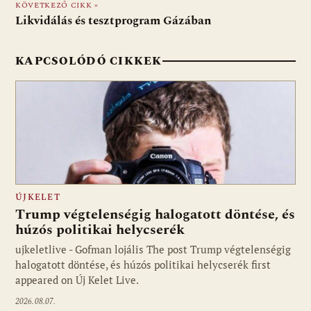
KÖVETKEZŐ CIKK »
o
p
g
Likvidálás és tesztprogram Gázában
k
p
KAPCSOLÓDÓ CIKKEK
ÚJKELET
Trump végtelenségig halogatott döntése, és
húzós politikai helycserék
ujkeletlive - Gofman lojális The post Trump végtelenségig
Fotó: ujkelet.live
halogatott döntése, és húzós politikai helycserék first
appeared on Új Kelet Live.
2026.08.07.