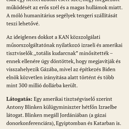
működését az erős szél és a magas hullámok miatt.
A móló humanitárius segélyek tengeri szállítását
teszi lehetővé.
Az ideiglenes dokkot a KAN közszolgálati
műsorszolgáltatónak nyilatkozó izraeli és amerikai
tisztviselők ,,totális kudarcnak” minősítették –
ennek ellenére úgy döntöttek, hogy megjavítják és
visszahelyezik Gázába, mivel az építkezés Biden
elnök közvetlen irányítása alatt történt és több
mint 300 millió dollárba került.
Látogatás:
Egy amerikai tisztségviselő szerint
Antony Blinken külügyminiszter hétfőn Izraelbe
látogat. Blinken megáll Jordániában (a gázai
donorkonferenciára), Egyiptomban és Katarban is.