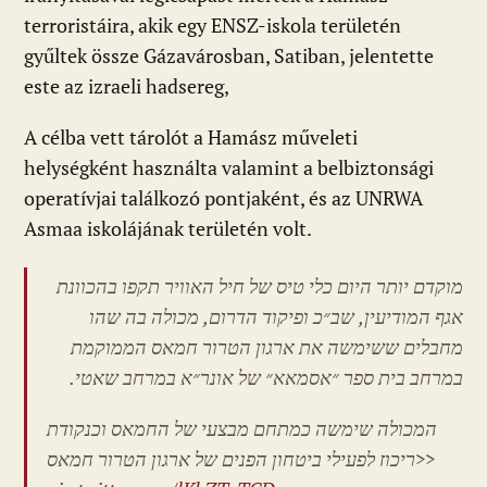
terroristáira, akik egy ENSZ-iskola területén
gyűltek össze Gázavárosban, Satiban, jelentette
este az izraeli hadsereg,
A célba vett tárolót a Hamász műveleti
helységként használta valamint a belbiztonsági
operatívjai találkozó pontjaként, és az UNRWA
Asmaa iskolájának területén volt.
מוקדם יותר היום כלי טיס של חיל האוויר תקפו בהכוונת
אגף המודיעין, שב״כ ופיקוד הדרום, מכולה בה שהו
מחבלים ששימשה את ארגון הטרור חמאס הממוקמת
במרחב בית ספר ״אסמאא״ של אונר״א במרחב שאטי.
המכולה שימשה כמתחם מבצעי של החמאס וכנקודת
ריכוז לפעילי ביטחון הפנים של ארגון הטרור חמאס>>