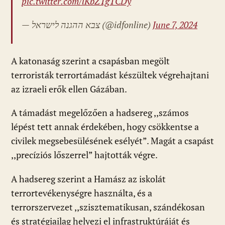
pic.twitter.com/lKbZTgTCDy
— צבא ההגנה לישראל (@idfonline)
June 7, 2024
A katonaság szerint a csapásban megölt
terroristák terrortámadást készültek végrehajtani
az izraeli erők ellen Gázában.
A támadást megelőzően a hadsereg ,,számos
lépést tett annak érdekében, hogy csökkentse a
civilek megsebesülésének esélyét”. Magát a csapást
,,precíziós lőszerrel” hajtották végre.
A hadsereg szerint a Hamász az iskolát
terrortevékenységre használta, és a
terrorszervezet ,,szisztematikusan, szándékosan
és stratégiailag helyezi el infrastruktúráját és