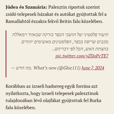
Júdea és Szamária:
Palesztin riportok szerint
zsidó telepesek házakat és autókat gyújtottak fel a
Ramallahtól északra fekvő Beitin falu közelében.
תיעוד פלסטיני של תושבי הכפר בורקה שבאזור רמאללה
מכבים שריפה בכפר, הפלסטינים מאשימים יהודים
בהצתת האש, הכל לפי דבריהם..
pic.twitter.com/yZlIoPcTE7
— מה חדש. What’s new
(@Gloz111)
June 7, 2024
Korábban az izraeli hadsereg egyik forrása azt
nyilatkozta, hogy izraeli telepesek palesztinok
tulajdonában lévő olajfákat gyújtottak fel Burka
falu közelében.