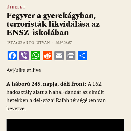
ÚJKELET
Fegyver a gyerekágyban,
terroristák likvidálása az
ENSZ-iskolában
ÍRTA: SZÁNTÓ ISTVÁN ·
2024.06.07.
F
Vi
W
R
E
Pr
O
ac
b
h
e
m
in
ss
Avi/ujkelet.live
e
er
at
d
ai
t
za
b
s
di
l
m
A háború 245. napja, déli front:
A 162.
o
A
t
e
hadosztály alatt a Nahal-dandár az elmúlt
o
p
g
hetekben a dél-gázai Rafah térségében van
bevetve.
k
p