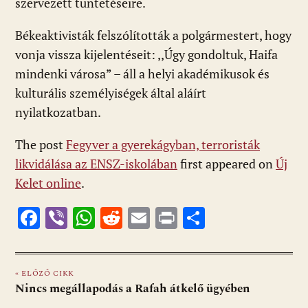
szervezett tüntetéseire.
Békeaktivisták felszólították a polgármestert, hogy
vonja vissza kijelentéseit: ,,Úgy gondoltuk, Haifa
mindenki városa” – áll a helyi akadémikusok és
kulturális személyiségek által aláírt
nyilatkozatban.
The post
Fegyver a gyerekágyban, terroristák
likvidálása az ENSZ-iskolában
first appeared on
Új
Kelet online
.
F
Vi
W
R
E
Pr
O
ac
b
h
e
m
in
ss
e
er
at
d
ai
t
za
« ELŐZŐ CIKK
b
s
di
l
m
Nincs megállapodás a Rafah átkelő ügyében
o
A
t
e