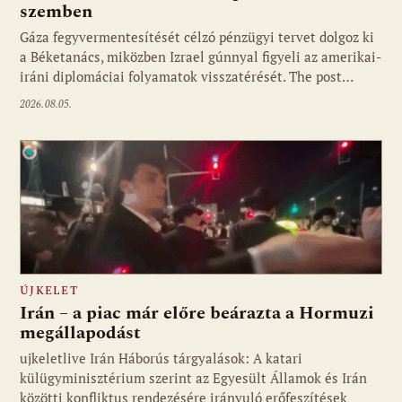
szemben
Gáza fegyvermentesítését célzó pénzügyi tervet dolgoz ki
a Béketanács, miközben Izrael gúnnyal figyeli az amerikai-
iráni diplomáciai folyamatok visszatérését. The post…
2026.08.05.
ÚJKELET
Irán – a piac már előre beárazta a Hormuzi
megállapodást
ujkeletlive Irán Háborús tárgyalások: A katari
Fotó: ujkelet.live
külügyminisztérium szerint az Egyesült Államok és Irán
közötti konfliktus rendezésére irányuló erőfeszítések