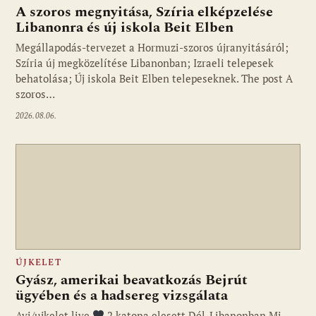
A szoros megnyitása, Szíria elképzelése
Libanonra és új iskola Beit Elben
Megállapodás-tervezet a Hormuzi-szoros újranyitásáról;
Szíria új megközelítése Libanonban; Izraeli telepesek
behatolása; Új iskola Beit Elben telepeseknek. The post A
szoros…
2026.08.06.
ÚJKELET
Gyász, amerikai beavatkozás Bejrút
ügyében és a hadsereg vizsgálata
Avi/ujkelet.live
2 katona elesett Dél-Libanonban Mi