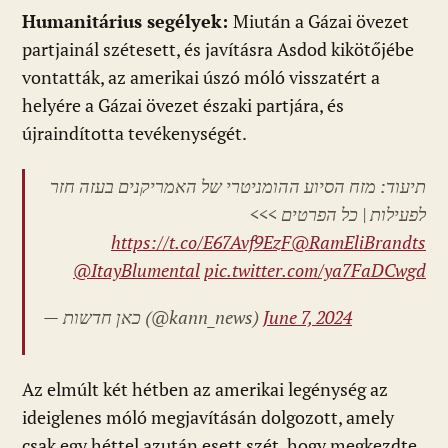
Humanitárius segélyek:
Miután a Gázai övezet
partjainál szétesett, és javításra Asdod kikötőjébe
vontatták, az amerikai úszó móló visszatért a
helyére a Gázai övezet északi partjára, és
újraindította tevékenységét.
תיעוד: מזח הסיוע ההומניטרי של האמריקנים בעזה חזר
לפעילות | כל הפרטים >>>
https://t.co/E67Avf9EzF
@RamEliBrandts
@ItayBlumental
pic.twitter.com/ya7FaDCwgd
— כאן חדשות (@kann_news)
June 7, 2024
Az elmúlt két hétben az amerikai legénység az
ideiglenes móló megjavításán dolgozott, amely
csak egy héttel azután esett szét, hogy megkezdte