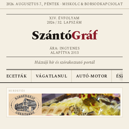
2026. AUGUSZTUS 7., PÉNTEK · MISKOLC & BORSOD
KAPCSOLAT
XIV. ÉVFOLYAM
2026 / 32. LAPSZÁM
Szántó
Gráf
ÁRA: INGYENES
ALAPÍTVA 2013
Háztáji hír és szórakoztató portál
ECETFÁK
VÁGATLANUL
AUTÓ-MOTOR
ÉSZA
HIRDETÉS