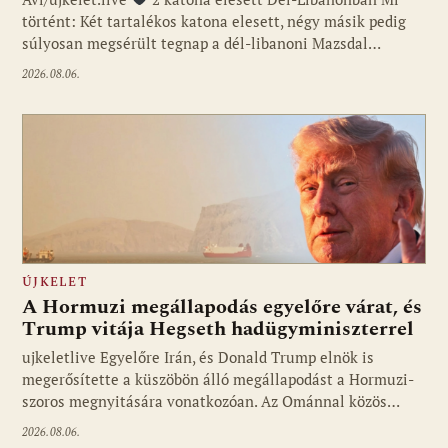
történt: Két tartalékos katona elesett, négy másik pedig
súlyosan megsérült tegnap a dél-libanoni Mazsdal…
2026.08.06.
ÚJKELET
A Hormuzi megállapodás egyelőre várat, és
Trump vitája Hegseth hadügyminiszterrel
ujkeletlive Egyelőre Irán, és Donald Trump elnök is
Fotó: ujkelet.live
megerősítette a küszöbön álló megállapodást a Hormuzi-
szoros megnyitására vonatkozóan. Az Ománnal közös…
2026.08.06.