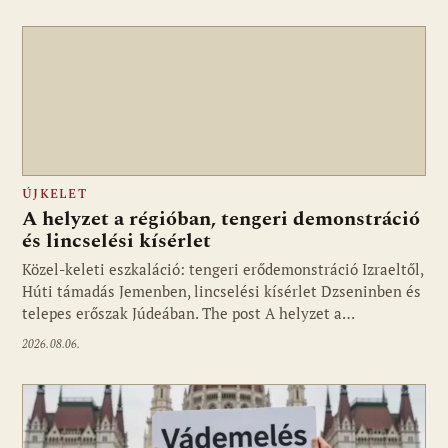
ÚJKELET
A helyzet a régióban, tengeri demonstráció
és lincselési kísérlet
Közel-keleti eszkaláció: tengeri erődemonstráció Izraeltől,
Húti támadás Jemenben, lincselési kísérlet Dzseninben és
telepes erőszak Júdeában. The post A helyzet a…
2026.08.06.