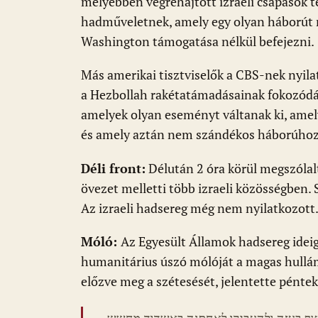
mélyebben végrehajtott izraeli csapások t
hadműveletnek, amely egy olyan háborút r
Washington támogatása nélkül befejezni.
Más amerikai tisztviselők a CBS-nek nyila
a Hezbollah rakétatámadásainak fokozódá
amelyek olyan eseményt váltanak ki, amelyr
és amely aztán nem szándékos háborúhoz
Déli front:
Délután 2 óra körül megszólalt
övezet melletti több izraeli közösségben. 
Az izraeli hadsereg még nem nyilatkozott
Móló:
Az Egyesült Államok hadsereg ideigl
humanitárius úszó mólóját a magas hullám
előzve meg a szétesését, jelentette péntek