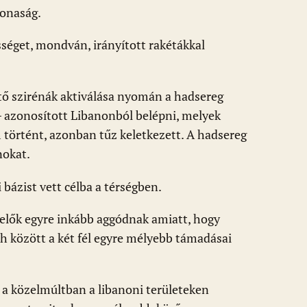
tonaság.
sséget, mondván, irányított rakétákkal
tő szirénák aktiválása nyomán a hadsereg
– azonosított Libanonból belépni, melyek
 történt, azonban tűz keletkezett. A hadsereg
nokat.
 bázist vett célba a térségben.
selők egyre inkább aggódnak amiatt, hogy
lah között a két fél egyre mélyebb támadásai
y a közelmúltban a libanoni területeken