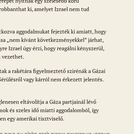
erepet nyitnak egy szélesebb körű
obbanthat ki, amelyet Izrael nem tud
tkozva aggodalmukat fejezték ki amiatt, hogy
sa „nem kívánt következményekkel” járhat,
e Izrael úgy érzi, hogy reagálni kényszerül,
 vezethet.
ak a rakétára figyelmeztető szirénák a Gázai
Sérülésről vagy kárról nem érkezett jelentés.
.
enesen eltávolítja a Gáza partjainál lévő
ok és szeles idő miatti aggodalomból, így
en egy amerikai tisztviselő.