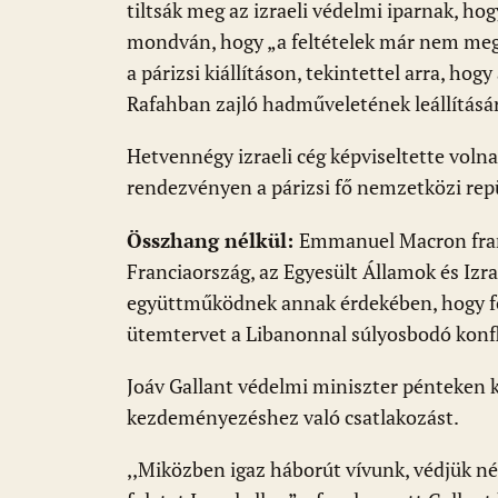
tiltsák meg az izraeli védelmi iparnak, hog
mondván, hogy „a feltételek már nem megfe
a párizsi kiállításon, tekintettel arra, hog
Rafahban zajló hadműveletének leállításár
Hetvennégy izraeli cég képviseltette volna
rendezvényen a párizsi fő nemzetközi repü
Összhang nélkül:
Emmanuel Macron franc
Franciaország, az Egyesült Államok és Izr
együttműködnek annak érdekében, hogy fo
ütemtervet a Libanonnal súlyosbodó konfl
Joáv Gallant védelmi miniszter pénteken k
kezdeményezéshez való csatlakozást.
,,Miközben igaz háborút vívunk, védjük né