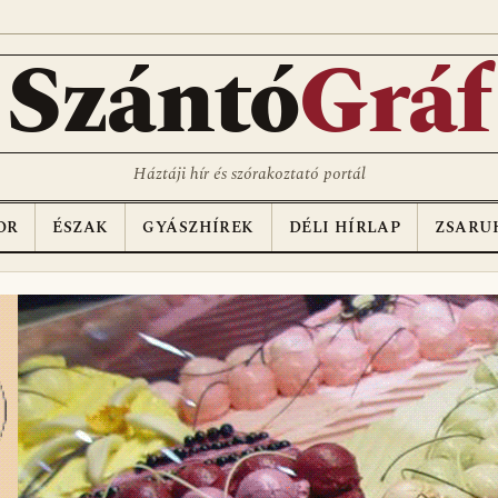
D
Szántó
Gráf
Háztáji hír és szórakoztató portál
OR
ÉSZAK
GYÁSZHÍREK
DÉLI HÍRLAP
ZSARU