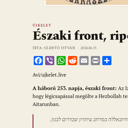
ÚJKELET
Északi front, rip
ÍRTA: SZÁNTÓ ISTVÁN ·
2024.06.15.
F
Vi
W
R
E
Pr
O
ac
b
h
e
m
in
ss
Avi/ujkelet.live
e
er
at
d
ai
t
za
b
s
di
l
m
A háború 253. napja, északi front:
Az I
o
A
t
e
hogy légicsapással megölte a Hezbollah ter
o
p
g
Aitarunban.
k
p
 חיזבאללה במרחב עיתרון שבדרום לבנון