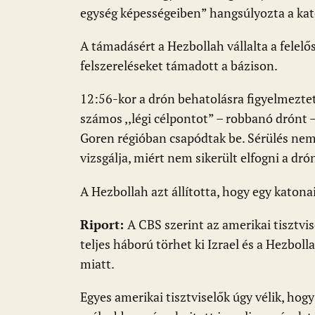
egység képességeiben” hangsúlyozta a ka
A támadásért a Hezbollah vállalta a felelő
felszereléseket támadott a bázison.
12:56-kor a drón behatolásra figyelmezte
számos ,,légi célpontot” – robbanó drónt 
Goren régióban csapódtak be. Sérülés nem
vizsgálja, miért nem sikerült elfogni a dró
A Hezbollah azt állította, hogy egy katonai
Riport:
A CBS szerint az amerikai tisztvi
teljes háború törhet ki Izrael és a Hezbol
miatt.
Egyes amerikai tisztviselők úgy vélik, hog