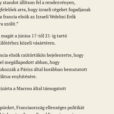
y standot állítson fel a rendezvényen,
lelőek arra, hogy izraeli cégeket fogadjanak
y a francia elnök az Izraeli Védelmi Erők
a szólít.”
 magát a június 17-től 21-ig tartó
lőtérhez közeli vásártéren.
ia elnök csütörtökön bejelentette, hogy
ael megállapodott abban, hogy
kozzák a Párizs által korábban bemutatott
iktus enyhítésére.
izárta a Macron által támogatott
pünket, Franciaország ellenséges politikát