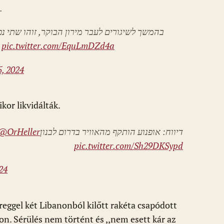
בנוסף, צה״ל תקף בירי ארטילרי במרחב עיתרון.
בהמשך לשיגורים לעבר מירון הבוקר, זוהו שתי נ
מירון, אין נפגעים ואין פגיעה בכשי
pic.twitter.com/EquLmDZd4a
5, 2024
kor likvidálták.
@OrHeller
דיווח: אופנוע הותקף מהאוויר בדרום לבנון
pic.twitter.com/Sh29DKSypd
24
reggel két Libanonból kilőtt rakéta csapódott
on. Sérülés nem történt és ,,nem esett kár az