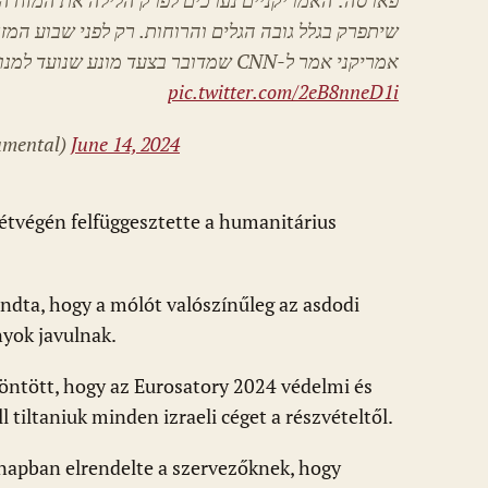
פארסה: האמריקניים נערכים לפרק הלילה את המזח ה
שיתפרק בגלל גובה הגלים והרוחות. רק לפני שבוע המ
אמריקני אמר ל-CNN שמדובר בצעד מונע שנועד למנוע התפרקות של המזח (שוב)
pic.twitter.com/2eB8nneD1i
umental)
June 14, 2024
étvégén felfüggesztette a humanitárius
ondta, hogy a mólót valószínűleg az asdodi
nyok javulnak.
 döntött, hogy az Eurosatory 2024 védelmi és
l tiltaniuk minden izraeli céget a részvételtől.
napban elrendelte a szervezőknek, hogy