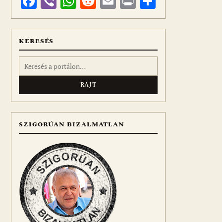
Facebook
Viber
WhatsApp
Reddit
Email
Print
Ossza
meg
KERESÉS
Keresés:
SZIGORÚAN BIZALMATLAN