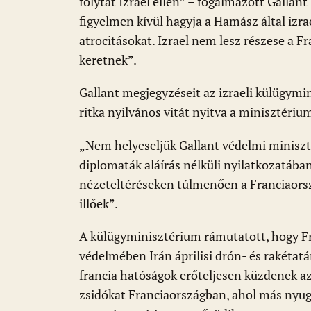
folytat Izrael ellen” – fogalmazott Gallan
figyelmen kívül hagyja a Hamász által izrae
atrocitásokat. Izrael nem lesz részese a F
keretnek”.
Gallant megjegyzéseit az izraeli külügymin
ritka nyilvános vitát nyitva a minisztériu
„Nem helyeseljük Gallant védelmi miniszte
diplomaták aláírás nélküli nyilatkozatában
nézeteltéréseken túlmenően a Franciaorsz
illőek”.
A külügyminisztérium rámutatott, hogy Fra
védelmében Irán áprilisi drón- és rakétatá
francia hatóságok erőteljesen küzdenek az
zsidókat Franciaországban, ahol más nyu