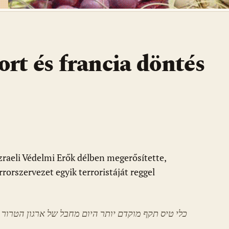
ort és francia döntés
zraeli Védelmi Erők délben megerősítette,
rorszervezet egyik terroristáját reggel
כלי טיס תקף מוקדם יותר היום מחבל של ארגון הטרור.