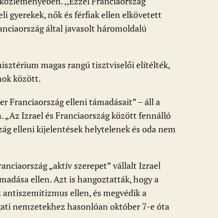
t közleményében. ,,Ezzel Franciaország
li gyerekek, nők és férfiak ellen elkövetett
ranciaország által javasolt háromoldalú
isztérium magas rangú tisztviselői elítélték,
mok között.
r Franciaország elleni támadásait” – áll a
. „Az Izrael és Franciaország között fennálló
ág elleni kijelentések helytelenek és oda nem
nciaország „aktív szerepet” vállalt Izrael
madása ellen. Azt is hangoztatták, hogy a
 antiszemitizmus ellen, és megvédik a
gati nemzetekhez hasonlóan október 7-e óta