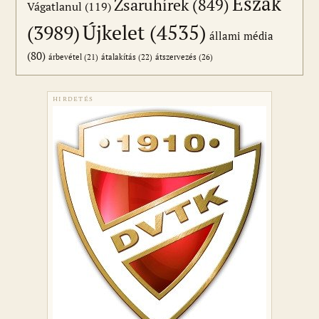
Észak
Zsaruhírek
(849)
Vágatlanul
(119)
Újkelet
(4535)
(3989)
állami média
(80)
átszervezés
(26)
árbevétel
(21)
átalakítás
(22)
HIRDETÉS