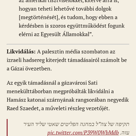
az amerikai tisztviselőkkel, kitérve arra is,
hogyan teheti lehetővé további dolgok
[megtörténését], és tudom, hogy ebben a
kérdésben is szoros együttműködést fogunk
elérni az Egyesült Államokkal”.
Likvidálás:
A palesztin média szombaton az
izraeli hadsereg kiterjedt támadásairól számolt be
a Gázai övezetben.
Az egyik támadásnál a gázavárosi Sati
menekülttáborban megpróbálták likvidálni a
Hamász katonai szárnyának rangsorában negyedik
Raed Szaedet, a műveleti részleg vezetőjét.
תקיפה של צה”ל במחנה הפליטים שאטי שליד העיר
pic.twitter.com/P39W0WbMdb
עזה.