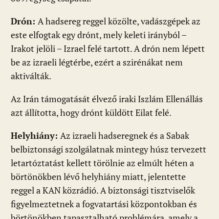
Drón:
A hadsereg reggel közölte, vadászgépek az
este elfogtak egy drónt, mely keleti irányból –
Irakot jelöli – Izrael felé tartott. A drón nem lépett
be az izraeli légtérbe, ezért a szirénákat nem
aktiválták.
Az Irán támogatását élvező iraki Iszlám Ellenállás
azt állította, hogy drónt küldött Eilat felé.
Helyhiány:
Az izraeli hadseregnek és a Sabak
belbiztonsági szolgálatnak mintegy húsz tervezett
letartóztatást kellett törölnie az elmúlt héten a
börtönökben lévő helyhiány miatt, jelentette
reggel a KAN közrádió. A biztonsági tisztviselők
figyelmeztetnek a fogvatartási központokban és
börtönökben tapasztalható problémára, amely a