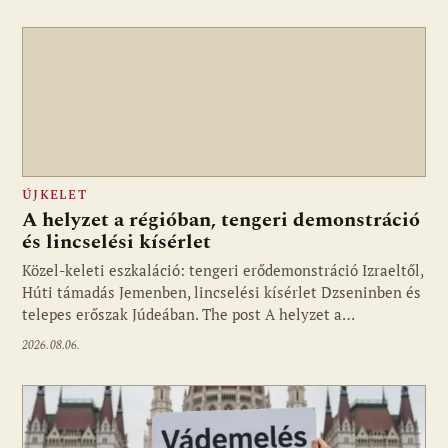
ÚJKELET
A helyzet a régióban, tengeri demonstráció
és lincselési kísérlet
Közel-keleti eszkaláció: tengeri erődemonstráció Izraeltől,
Húti támadás Jemenben, lincselési kísérlet Dzseninben és
telepes erőszak Júdeában. The post A helyzet a…
2026.08.06.