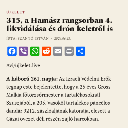
ÚJKELET
315, a Hamász rangsorban 4.
likvidálása és drón keletről is
ÍRTA: SZÁNTÓ ISTVÁN ·
2024.06.23.
F
Vi
W
R
E
Pr
O
ac
b
h
e
m
in
ss
Avi/ujkelet.live
e
er
at
d
ai
t
za
b
s
di
l
m
A háború 261. napja:
Az Izraeli Védelmi Erők
o
A
t
e
tegnap este bejelentette, hogy a 25 éves Gross
o
p
g
Malkia főtörzsőrmester a tartalékosoknál
Szuszjából, a 205. Vasököl tartalékos páncélos
k
p
dandár 9212. zászlóaljának katonája, elesett a
Gázai övezet déli részén zajló harcokban.