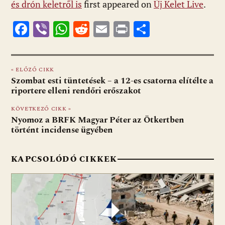
és drón keletről is
first appeared on
Új Kelet Live
.
F
Vi
W
R
E
Pr
O
ac
b
h
e
m
in
ss
e
er
at
d
ai
t
za
« ELŐZŐ CIKK
b
s
di
l
m
Szombat esti tüntetések – a 12-es csatorna elítélte a
o
A
t
e
riportere elleni rendőri erőszakot
o
p
g
KÖVETKEZŐ CIKK »
Nyomoz a BRFK Magyar Péter az Ötkertben
k
p
történt incidense ügyében
KAPCSOLÓDÓ CIKKEK