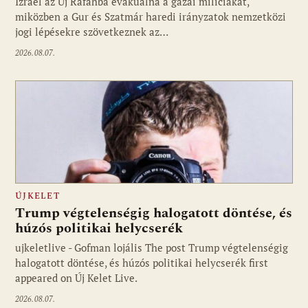
Izrael az Új Rafahba evakuálná a gázai milíciákat,
miközben a Gur és Szatmár haredi irányzatok nemzetközi
jogi lépésekre szövetkeznek az…
2026.08.07.
ÚJKELET
Trump végtelenségig halogatott döntése, és
húzós politikai helycserék
ujkeletlive - Gofman lojális The post Trump végtelenségig
Fotó: ujkelet.live
halogatott döntése, és húzós politikai helycserék first
appeared on Új Kelet Live.
2026.08.07.