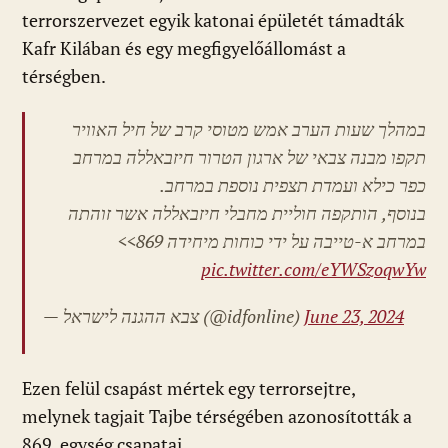
terrorszervezet egyik katonai épületét támadták
Kafr Kilában és egy megfigyelőállomást a
térségben.
במהלך שעות הערב אמש מטוסי קרב של חיל האוויר
תקפו מבנה צבאי של ארגון הטרור חיזבאללה במרחב
כפר כילא ועמדת תצפית נוספת במרחב.
בנוסף, הותקפה חוליית מחבלי חיזבאללה אשר זוהתה
במרחב א-טייבה על ידי כוחות מיחידה 869>>
pic.twitter.com/eYWSzoqwYw
— צבא ההגנה לישראל (@idfonline)
June 23, 2024
Ezen felül csapást mértek egy terrorsejtre,
melynek tagjait Tajbe térségében azonosították a
869. egység csapatai.