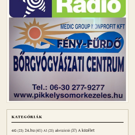
KATEGÓRIÁK
24.hu
(41)
akvizíció
(37)
A közélet
AI
(25)
4iG
(23)