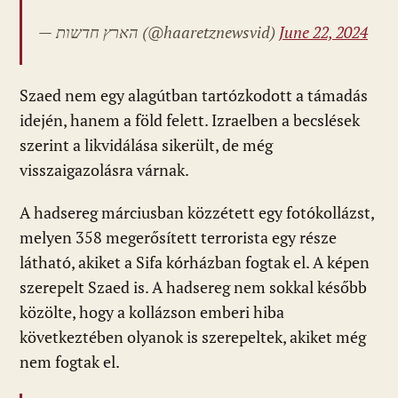
— הארץ חדשות (@haaretznewsvid)
June 22, 2024
Szaed nem egy alagútban tartózkodott a támadás
idején, hanem a föld felett. Izraelben a becslések
szerint a likvidálása sikerült, de még
visszaigazolásra várnak.
A hadsereg márciusban közzétett egy fotókollázst,
melyen 358 megerősített terrorista egy része
látható, akiket a Sifa kórházban fogtak el. A képen
szerepelt Szaed is. A hadsereg nem sokkal később
közölte, hogy a kollázson emberi hiba
következtében olyanok is szerepeltek, akiket még
nem fogtak el.