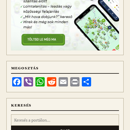
MEGOSZTÁS
Facebook
Viber
WhatsApp
Reddit
Email
Print
Ossza
meg
KERESÉS
Keresés: