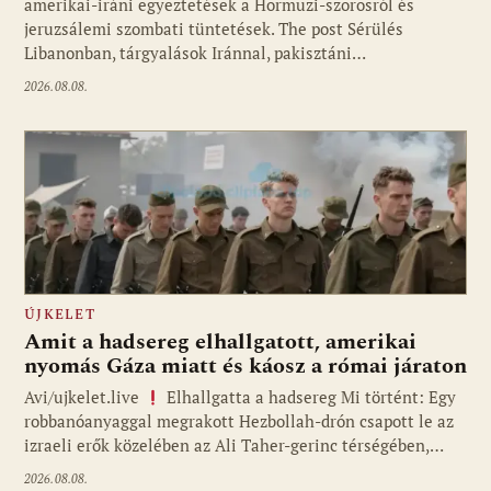
amerikai-iráni egyeztetések a Hormuzi-szorosról és
jeruzsálemi szombati tüntetések. The post Sérülés
Libanonban, tárgyalások Iránnal, pakisztáni…
2026.08.08.
ÚJKELET
Amit a hadsereg elhallgatott, amerikai
nyomás Gáza miatt és káosz a római járaton
Avi/ujkelet.live
Elhallgatta a hadsereg Mi történt: Egy
robbanóanyaggal megrakott Hezbollah-drón csapott le az
izraeli erők közelében az Ali Taher-gerinc térségében,…
2026.08.08.