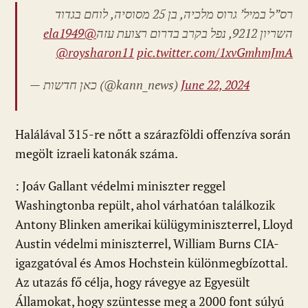
רס”ל במיל’ גרוס מלכיה, בן 25 מסוסיה, לוחם בגדוד
@ela1949
השריון 9212, נפל בקרב בדרום רצועת עזה
@roysharon11
pic.twitter.com/1xvGmhmJmA
— כאן חדשות (@kann_news)
June 22, 2024
Halálával 315-re nőtt a szárazföldi offenzíva során
megölt izraeli katonák száma.
: Joáv Gallant védelmi miniszter reggel
Washingtonba repült, ahol várhatóan találkozik
Antony Blinken amerikai külügyminiszterrel, Lloyd
Austin védelmi miniszterrel, William Burns CIA-
igazgatóval és Amos Hochstein különmegbízottal.
Az utazás fő célja, hogy rávegye az Egyesült
Államokat, hogy szüntesse meg a 2000 font súlyú