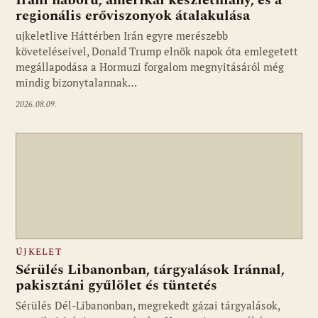
Iráni háború, amerikai készlethiány, és a
regionális erőviszonyok átalakulása
ujkeletlive Háttérben Irán egyre merészebb
Fotó: ujkelet.live
követeléseivel, Donald Trump elnök napok óta emlegetett
megállapodása a Hormuzi forgalom megnyitásáról még
mindig bizonytalannak…
2026.08.09.
ÚJKELET
Sérülés Libanonban, tárgyalások Iránnal,
pakisztáni gyűlölet és tüntetés
Sérülés Dél-Libanonban, megrekedt gázai tárgyalások,