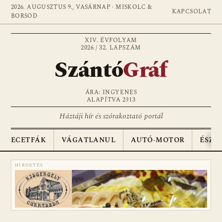
2026. AUGUSZTUS 9., VASÁRNAP · MISKOLC &
KAPCSOLAT
BORSOD
XIV. ÉVFOLYAM
2026 / 32. LAPSZÁM
Szántó
Gráf
ÁRA: INGYENES
ALAPÍTVA 2013
Háztáji hír és szórakoztató portál
ECETFÁK
VÁGATLANUL
AUTÓ-MOTOR
ÉSZA
HIRDETÉS