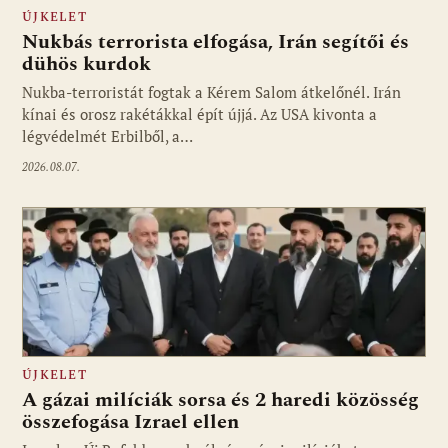
ÚJKELET
Nukbás terrorista elfogása, Irán segítői és
dühös kurdok
Nukba-terroristát fogtak a Kérem Salom átkelőnél. Irán
kínai és orosz rakétákkal épít újjá. Az USA kivonta a
légvédelmét Erbilből, a…
2026.08.07.
ÚJKELET
A gázai milíciák sorsa és 2 haredi közösség
összefogása Izrael ellen