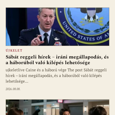
ÚJKELET
Sábát reggeli hírek – iráni megállapodás, és
a háborúból való kilépés lehetősége
ujkeletlive Caine és a háború vége The post Sábát reggeli
Fotó: ujkelet.live
hírek – iráni megállapodás, és a háborúból való kilépés
lehetősége…
2026.08.08.