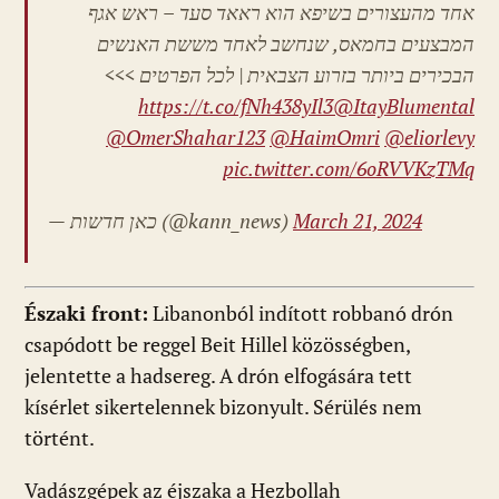
אחד מהעצורים בשיפא הוא ראאד סעד – ראש אגף
המבצעים בחמאס, שנחשב לאחד מששת האנשים
הבכירים ביותר בזרוע הצבאית | לכל הפרטים >>>
https://t.co/fNh438yIl3
@ItayBlumental
@OmerShahar123
@HaimOmri
@eliorlevy
pic.twitter.com/6oRVVKzTMq
— כאן חדשות (@kann_news)
March 21, 2024
Északi front:
Libanonból indított robbanó drón
csapódott be reggel Beit Hillel közösségben,
jelentette a hadsereg. A drón elfogására tett
kísérlet sikertelennek bizonyult. Sérülés nem
történt.
Vadászgépek az éjszaka a Hezbollah