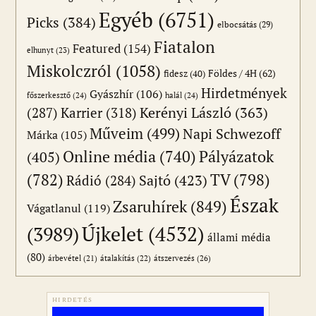
Egyéb
(6751)
Picks
(384)
elbocsátás
(29)
Fiatalon
Featured
(154)
elhunyt
(23)
Miskolczról
(1058)
Földes / 4H
(62)
fidesz
(40)
Hirdetmények
Gyászhír
(106)
főszerkesztő
(24)
halál
(24)
(287)
Karrier
(318)
Kerényi László
(363)
Műveim
(499)
Napi Schwezoff
Márka
(105)
Online média
(740)
Pályázatok
(405)
(782)
TV
(798)
Sajtó
(423)
Rádió
(284)
Észak
Zsaruhírek
(849)
Vágatlanul
(119)
Újkelet
(4532)
(3989)
állami média
(80)
átszervezés
(26)
árbevétel
(21)
átalakítás
(22)
HIRDETÉS