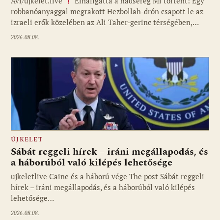
Avi/ujkelet.live
Elhallgatta a hadsereg Mi történt: Egy
robbanóanyaggal megrakott Hezbollah-drón csapott le az
izraeli erők közelében az Ali Taher-gerinc térségében,…
2026.08.08.
ÚJKELET
Sábát reggeli hírek – iráni megállapodás, és
a háborúból való kilépés lehetősége
ujkeletlive Caine és a háború vége The post Sábát reggeli
Fotó: ujkelet.live
hírek – iráni megállapodás, és a háborúból való kilépés
lehetősége…
2026.08.08.