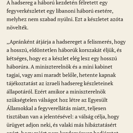
A hadsereg a háború kezdetén félretett egy
fegyverkészletet egy libanoni háború esetére,
melyhez nem szabad nyúlni. Ezt a készletet azóta
növelték.
,,Apránként átjárja a hadsereget a felismerés, hogy
a hosszú, eldöntetlen háborúk korszakát éljük, és
kétséges, hogy ez a készlet elég lesz egy hosszú
háborúra. A miniszterelnök és a mini kabinet
tagjai, vagy ami maradt belőle, hetente kapnak
tájékoztatást az izraeli hadsereg készleteinek
állapotáról. Ezért amikor a miniszterelnök
szükségtelen válságot hoz létre az Egyesült
Államokkal a fegyverellátás miatt, teljesen
tisztában van a jelentésével: a válság célja, hogy
ürügyet adjon neki, és valaki más hibáztatásért