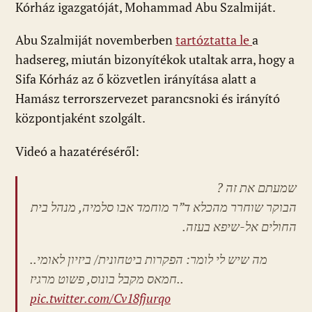
Kórház igazgatóját, Mohammad Abu Szalmiját.
Abu Szalmiját novemberben
tartóztatta le
a
hadsereg, miután bizonyítékok utaltak arra, hogy a
Sifa Kórház az ő közvetlen irányítása alatt a
Hamász terrorszervezet parancsnoki és irányító
központjaként szolgált.
Videó a hazatéréséről:
שמעתם את זה ?
הבוקר שוחרר מהכלא ד”ר מוחמד אבו סלמיה, מנהל בית
החולים אל-שיפא בעזה.‌‌
מה שיש לי לומר: הפקרות ביטחונית/ ביזיון לאומי..
חמאס מקבל בונוס, פשוט מרגיז..
pic.twitter.com/Cv18fjurqo