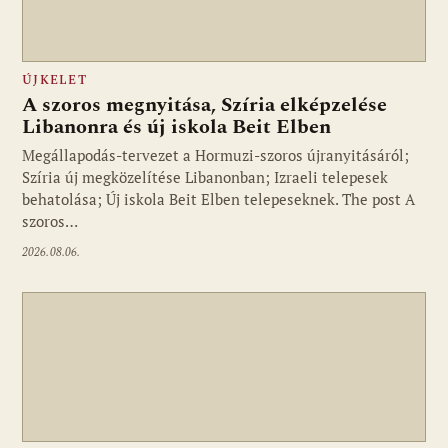
ÚJKELET
A szoros megnyitása, Szíria elképzelése
Libanonra és új iskola Beit Elben
Megállapodás-tervezet a Hormuzi-szoros újranyitásáról;
Szíria új megközelítése Libanonban; Izraeli telepesek
behatolása; Új iskola Beit Elben telepeseknek. The post A
szoros…
2026.08.06.