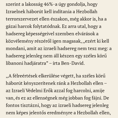
szerint a lakosság 46%-a úgy gondolja, hogy
Izraelnek háborút kell indítania a Hezbollah
terrorszervezet ellen északon, még akkor is, ha a
gázai harcok folytatódnak. Ez arra utal, hogy a
hadsereg képességeivel szemben elvárások a
közvélemény részéről igen magasak, ,,ezért ki kell
mondani, amit az izraeli hadsereg nem tesz meg: a
hadsereg jelenleg nem áll készen egy széles körű
libanoni hadjáratra” – írta Ben-David.
,,A félreértések elkerülése végett, ha széles körű
háborút kényszerítenek ránk a Hezbollah ellen –
az Izraeli Védelmi Erők azzal fog harcolni, amije
van, és ez az ellenségnek még jobban fog fájni. De
fontos tisztázni, hogy az izraeli hadsereg jelenleg
nem képes jelentős eredményre a Hezbollah ellen,