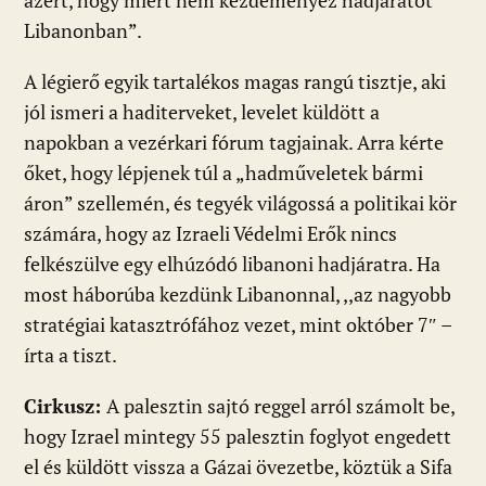
azért, hogy miért nem kezdeményez hadjáratot
Libanonban”.
A légierő egyik tartalékos magas rangú tisztje, aki
jól ismeri a haditerveket, levelet küldött a
napokban a vezérkari fórum tagjainak. Arra kérte
őket, hogy lépjenek túl a „hadműveletek bármi
áron” szellemén, és tegyék világossá a politikai kör
számára, hogy az Izraeli Védelmi Erők nincs
felkészülve egy elhúzódó libanoni hadjáratra. Ha
most háborúba kezdünk Libanonnal, ,,az nagyobb
stratégiai katasztrófához vezet, mint október 7″ –
írta a tiszt.
Cirkusz:
A palesztin sajtó reggel arról számolt be,
hogy Izrael mintegy 55 palesztin foglyot engedett
el és küldött vissza a Gázai övezetbe, köztük a Sifa