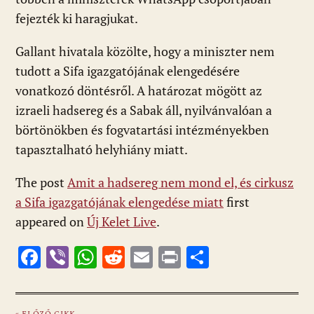
fejezték ki haragjukat.
Gallant hivatala közölte, hogy a miniszter nem
tudott a Sifa igazgatójának elengedésére
vonatkozó döntésről. A határozat mögött az
izraeli hadsereg és a Sabak áll, nyilvánvalóan a
börtönökben és fogvatartási intézményekben
tapasztalható helyhiány miatt.
The post
Amit a hadsereg nem mond el, és cirkusz
a Sifa igazgatójának elengedése miatt
first
appeared on
Új Kelet Live
.
F
Vi
W
R
E
Pr
O
ac
b
h
e
m
in
ss
e
er
at
d
ai
t
za
« ELŐZŐ CIKK