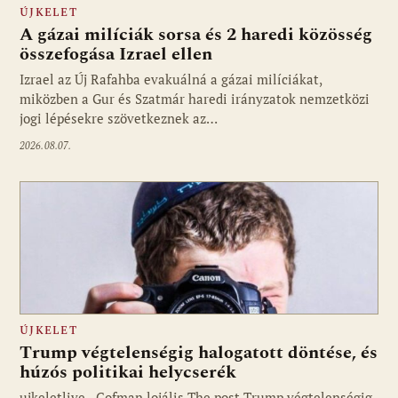
ÚJKELET
A gázai milíciák sorsa és 2 haredi közösség
összefogása Izrael ellen
Izrael az Új Rafahba evakuálná a gázai milíciákat,
miközben a Gur és Szatmár haredi irányzatok nemzetközi
jogi lépésekre szövetkeznek az…
2026.08.07.
ÚJKELET
Trump végtelenségig halogatott döntése, és
húzós politikai helycserék
ujkeletlive - Gofman lojális The post Trump végtelenségig
Fotó: ujkelet.live