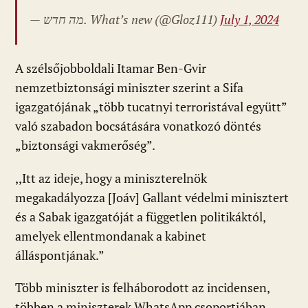
— מה חדש. What’s new
(@Gloz111)
July 1, 2024
A szélsőjobboldali Itamar Ben-Gvir
nemzetbiztonsági miniszter szerint a Sifa
igazgatójának „több tucatnyi terroristával együtt”
való szabadon bocsátására vonatkozó döntés
„biztonsági vakmerőség”.
,,Itt az ideje, hogy a miniszterelnök
megakadályozza [Joáv] Gallant védelmi minisztert
és a Sabak igazgatóját a független politikáktól,
amelyek ellentmondanak a kabinet
álláspontjának.”
Több miniszter is felháborodott az incidensen,
többen a miniszterek WhatsApp csoportjában