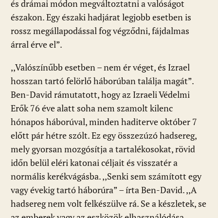
és drámai módon megváltoztatni a valóságot
északon. Egy északi hadjárat legjobb esetben is
rossz megállapodással fog végződni, fájdalmas
árral érve el”.
,,Valószínűbb esetben – nem ér véget, és Izrael
hosszan tartó felörlő háborúban találja magát”.
Ben-David rámutatott, hogy az Izraeli Védelmi
Erők 76 éve alatt soha nem szamolt kilenc
hónapos háborúval, minden haditerve október 7
előtt pár hétre szólt. Ez egy összezúzó hadsereg,
mely gyorsan mozgósítja a tartalékosokat, rövid
időn belül eléri katonai céljait és visszatér a
normális kerékvágásba. ,,Senki sem számított egy
vagy évekig tartó háborúra” – írta Ben-David. ,,A
hadsereg nem volt felkészülve rá. Se a készletek, se
az emberek vagy az eszközök elhasználódása