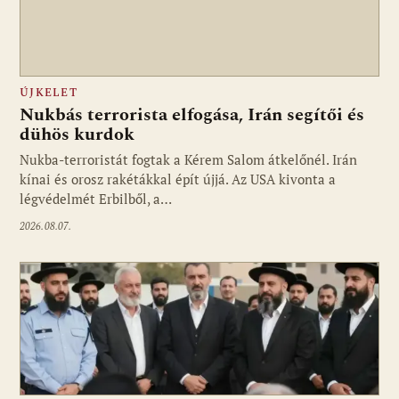
ÚJKELET
Nukbás terrorista elfogása, Irán segítői és
dühös kurdok
Nukba-terroristát fogtak a Kérem Salom átkelőnél. Irán
kínai és orosz rakétákkal épít újjá. Az USA kivonta a
légvédelmét Erbilből, a…
2026.08.07.