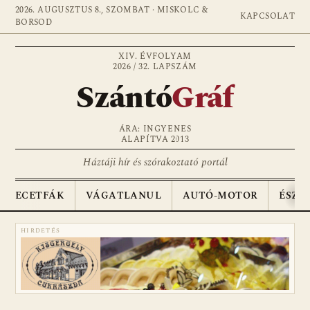
2026. AUGUSZTUS 8., SZOMBAT · MISKOLC &
KAPCSOLAT
BORSOD
XIV. ÉVFOLYAM
2026 / 32. LAPSZÁM
Szántó
Gráf
ÁRA: INGYENES
ALAPÍTVA 2013
Háztáji hír és szórakoztató portál
ECETFÁK
VÁGATLANUL
AUTÓ-MOTOR
ÉSZA
HIRDETÉS