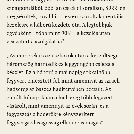
szempontjából. 666-an estek el soraiban, 3922-en
megsérültek, további 11 ezren szorultak mentális
kezelésre a háború kezdete óta. A legtöbbjük
egyébként – több mint 90% – a kezelés után
visszatért a szolgálatba”.
,,Az emberek és az eszközök után a készültségi
háromszög harmadik és leggyengébb csúcsa a
készlet. Ez a háború a mai napig sokkal több
fegyvert emésztett fel, mint amennyit az izraeli
hadsereg az összes haditervében becsült. Az
elmúlt hónapokban a hadsereg több fegyvert
vásárolt, mint amennyit az évek során, és a
fogyasztás a haderőkre kényszerített
fegyvergazdaságosság ellenére is magas”.