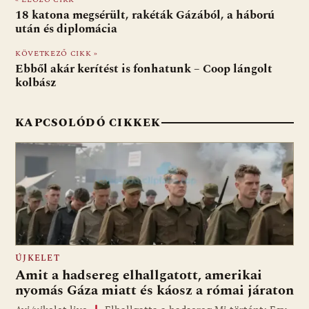
b
s
di
l
m
18 katona megsérült, rakéták Gázából, a háború
o
A
t
e
után és diplomácia
o
p
g
KÖVETKEZŐ CIKK »
Ebből akár kerítést is fonhatunk – Coop lángolt
k
p
kolbász
KAPCSOLÓDÓ CIKKEK
ÚJKELET
Amit a hadsereg elhallgatott, amerikai
nyomás Gáza miatt és káosz a római járaton