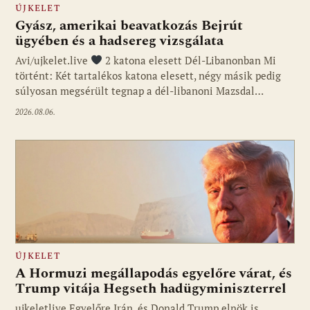
ÚJKELET
Gyász, amerikai beavatkozás Bejrút
ügyében és a hadsereg vizsgálata
Avi/ujkelet.live
2 katona elesett Dél-Libanonban Mi
történt: Két tartalékos katona elesett, négy másik pedig
súlyosan megsérült tegnap a dél-libanoni Mazsdal…
2026.08.06.
ÚJKELET
A Hormuzi megállapodás egyelőre várat, és
Trump vitája Hegseth hadügyminiszterrel
ujkeletlive Egyelőre Irán, és Donald Trump elnök is
Fotó: ujkelet.live