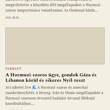
megerősítette a küszöbön álló megállapodást a Hormuzi-
szoros megnyitására vonatkozóan. Az Ománnal közös…
2026.08.06.
ÚJKELET
A Hormuzi-szoros ügye, gondok Gáza és
Libanon körül és sikeres Nyíl-teszt
Avi/ujkelet.live
A Hormuzi-szoros és amerikai
szankcióenyhítés A lényeg: Irán és Omán megállapodott a
Hormuzi-szoroson átvezető hajózási útvonal földrajzi
koordinátáiban.…