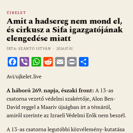
ÚJKELET
Amit a hadsereg nem mond el,
és cirkusz a Sifa igazgatójának
elengedése miatt
ÍRTA: SZÁNTÓ ISTVÁN ·
2024.07.01.
F
Vi
W
R
E
Pr
O
ac
b
h
e
m
in
ss
Avi/ujkelet.live
e
er
at
d
ai
t
za
b
s
di
l
m
A háború 269. napja, északi front:
A 13-as
o
A
t
e
csatorna vezető védelmi szakértője, Alon Ben-
o
p
g
David reggel a Maariv újságban írt a témáról,
amiről szerinte az Izraeli Védelmi Erők nem beszél.
k
p
A 13-as csatorna legutóbbi közvélemény-kutatása