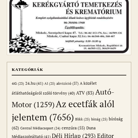
KATEGÓRIÁK
24.hu
(41)
akvizíció
(37)
A közélet
AI
(25)
4iG
(23)
Autó-
ATV
(83)
átláthatóságáról szóló törvény
(40)
Az ecetfák alól
Motor
(1259)
jelentem
(7656)
bíróság
Blikk
(25)
bírság
(25)
(62)
cenzúra
(55)
Duna
Central Médiacsoport
(24)
Editor
Déli Hírlap
(293)
Médiaszolgáltató
(41)