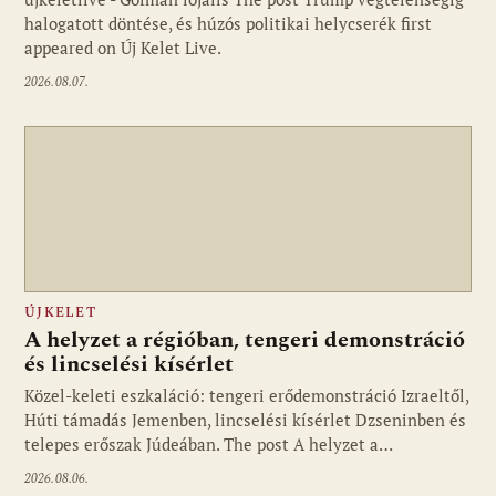
halogatott döntése, és húzós politikai helycserék first
appeared on Új Kelet Live.
2026.08.07.
ÚJKELET
A helyzet a régióban, tengeri demonstráció
és lincselési kísérlet
Közel-keleti eszkaláció: tengeri erődemonstráció Izraeltől,
Húti támadás Jemenben, lincselési kísérlet Dzseninben és
telepes erőszak Júdeában. The post A helyzet a…
2026.08.06.