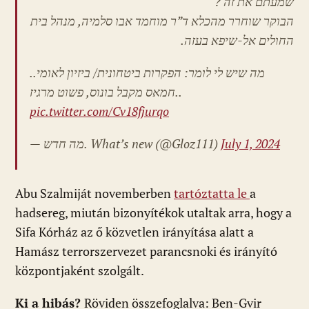
שמעתם את זה ?
הבוקר שוחרר מהכלא ד”ר מוחמד אבו סלמיה, מנהל בית
החולים אל-שיפא בעזה.‌‌
מה שיש לי לומר: הפקרות ביטחונית/ ביזיון לאומי..
חמאס מקבל בונוס, פשוט מרגיז..
pic.twitter.com/Cv18fjurqo
— מה חדש. What’s new
(@Gloz111)
July 1, 2024
Abu Szalmiját novemberben
tartóztatta le
a
hadsereg, miután bizonyítékok utaltak arra, hogy a
Sifa Kórház az ő közvetlen irányítása alatt a
Hamász terrorszervezet parancsnoki és irányító
központjaként szolgált.
Ki a hibás?
Röviden összefoglalva: Ben-Gvir