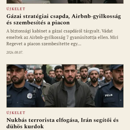
ÚJKELET
Gázai stratégiai csapda, Airbnb-gyilkosság
és szembesítés a piacon
A biztonsági kabinet a gázai csapdáról tárgyalt. Vádat
emeltek az Airbnb-gyilkosság 7 gyanúsítottja ellen. Miri
Regevet a piacon szembesítette egy…
2026.08.07.
ÚJKELET
Nukbás terrorista elfogása, Irán segítői és
dühös kurdok