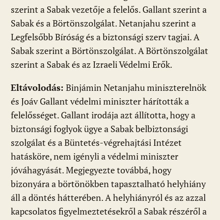
szerint a Sabak vezetője a felelős. Gallant szerint a
Sabak és a Börtönszolgálat. Netanjahu szerint a
Legfelsőbb Bíróság és a biztonsági szerv tagjai. A
Sabak szerint a Börtönszolgálat. A Börtönszolgálat
szerint a Sabak és az Izraeli Védelmi Erők.
Eltávolodás:
Binjámin Netanjahu miniszterelnök
és Joáv Gallant védelmi miniszter hárították a
felelősséget. Gallant irodája azt állította, hogy a
biztonsági foglyok ügye a Sabak belbiztonsági
szolgálat és a Büntetés-végrehajtási Intézet
hatásköre, nem igényli a védelmi miniszter
jóváhagyását. Megjegyezte továbbá, hogy
bizonyára a börtönökben tapasztalható helyhiány
áll a döntés hátterében. A helyhiányról és az azzal
kapcsolatos figyelmeztetésekről a Sabak részéről a