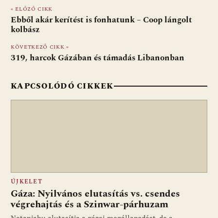
e
er
at
d
ai
t
za
« ELŐZŐ CIKK
b
s
di
l
m
Ebből akár kerítést is fonhatunk – Coop lángolt
o
A
t
e
kolbász
o
p
g
KÖVETKEZŐ CIKK »
319, harcok Gázában és támadás Libanonban
k
p
KAPCSOLÓDÓ CIKKEK
ÚJKELET
Gáza: Nyilvános elutasítás vs. csendes
végrehajtás és a Szinwar-párhuzam