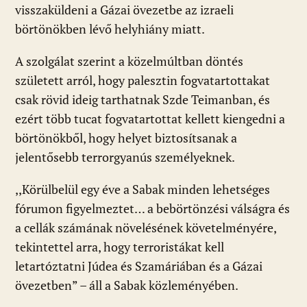
visszaküldeni a Gázai övezetbe az izraeli
börtönökben lévő helyhiány miatt.
A szolgálat szerint a közelmúltban döntés
született arról, hogy palesztin fogvatartottakat
csak rövid ideig tarthatnak Szde Teimanban, és
ezért több tucat fogvatartottat kellett kiengedni a
börtönökből, hogy helyet biztosítsanak a
jelentősebb terrorgyanús személyeknek.
,,Körülbelül egy éve a Sabak minden lehetséges
fórumon figyelmeztet… a bebörtönzési válságra és
a cellák számának növelésének követelményére,
tekintettel arra, hogy terroristákat kell
letartóztatni Júdea és Szamáriában és a Gázai
övezetben” – áll a Sabak közleményében.