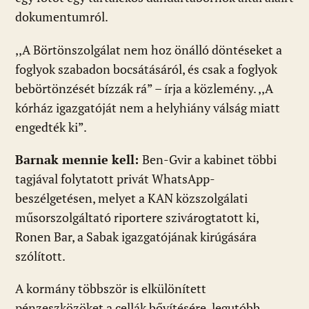
dokumentumról.
,,A Börtönszolgálat nem hoz önálló döntéseket a
foglyok szabadon bocsátásáról, és csak a foglyok
bebörtönzését bízzák rá” – írja a közlemény. ,,A
kórház igazgatóját nem a helyhiány válság miatt
engedték ki”.
Barnak mennie kell:
Ben-Gvir a kabinet többi
tagjával folytatott privát WhatsApp-
beszélgetésen, melyet a KAN közszolgálati
műsorszolgáltató riportere szivárogtatott ki,
Ronen Bar, a Sabak igazgatójának kirúgására
szólított.
A kormány többször is elkülönített
pénzeszközöket a cellák bővítésére, legutóbb