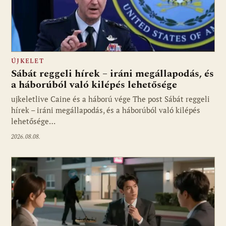
ÚJKELET
Sábát reggeli hírek – iráni megállapodás, és
a háborúból való kilépés lehetősége
ujkeletlive Caine és a háború vége The post Sábát reggeli
Fotó: ujkelet.live
hírek – iráni megállapodás, és a háborúból való kilépés
lehetősége…
2026.08.08.