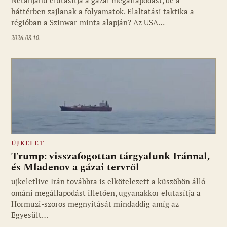
Netanjahu elutasítja a gázai megállapodást, de a
háttérben zajlanak a folyamatok. Elaltatási taktika a
régióban a Szinwar-minta alapján? Az USA…
2026.08.10.
ÚJKELET
Trump: visszafogottan tárgyalunk Iránnal,
és Mladenov a gázai tervről
ujkeletlive Irán továbbra is elkötelezett a küszöbön álló
Fotó: ujkelet.live
ománi megállapodást illetően, ugyanakkor elutasítja a
Hormuzi-szoros megnyitását mindaddig amíg az
Egyesült…