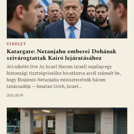
ÚJKELET
Katargate: Netanjahu emberei Dohának
szivárogtattak Kairó lejáratásához
Avi/ujkelet.live Az Israel Hayom izraeli napilap egy
biztonsági tisztségviselőre hivatkozva arról számolt be,
hogy Binjámin Netanjahu miniszterelnök három
tanácsadója — Jonatan Urich, Israel…
2026.08.09.