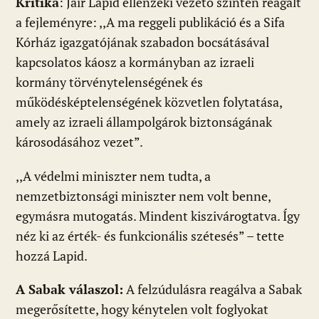
Kritika
: Jáir Lapid ellenzéki vezető szintén reagált
a fejleményre: ,,A ma reggeli publikáció és a Sifa
Kórház igazgatójának szabadon bocsátásával
kapcsolatos káosz a kormányban az izraeli
kormány törvénytelenségének és
működésképtelenségének közvetlen folytatása,
amely az izraeli állampolgárok biztonságának
károsodásához vezet”.
,,A védelmi miniszter nem tudta, a
nemzetbiztonsági miniszter nem volt benne,
egymásra mutogatás. Mindent kiszivárogtatva. Így
néz ki az érték- és funkcionális szétesés” – tette
hozzá Lapid.
A Sabak válaszol:
A felzúdulásra reagálva a Sabak
megerősítette, hogy kénytelen volt foglyokat