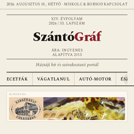
2026. AUGUSZTUS 10., HÉTFŐ · MISKOLC & BORSOD
KAPCSOLAT
XIV. ÉVFOLYAM
2026 / 33. LAPSZÁM
Szántó
Gráf
ÁRA: INGYENES
ALAPÍTVA 2013
Háztáji hír és szórakoztató portál
ECETFÁK
VÁGATLANUL
AUTÓ-MOTOR
ÉSZA
HIRDETÉS