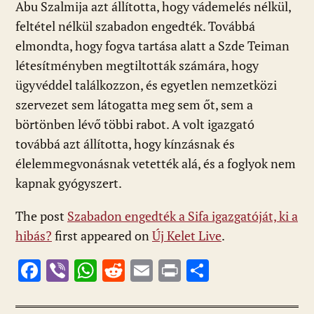
Abu Szalmija azt állította, hogy vádemelés nélkül,
feltétel nélkül szabadon engedték. Továbbá
elmondta, hogy fogva tartása alatt a Szde Teiman
létesítményben megtiltották számára, hogy
ügyvéddel találkozzon, és egyetlen nemzetközi
szervezet sem látogatta meg sem őt, sem a
börtönben lévő többi rabot. A volt igazgató
továbbá azt állította, hogy kínzásnak és
élelemmegvonásnak vetették alá, és a foglyok nem
kapnak gyógyszert.
The post
Szabadon engedték a Sifa igazgatóját, ki a
hibás?
first appeared on
Új Kelet Live
.
F
Vi
W
R
E
Pr
O
ac
b
h
e
m
in
ss