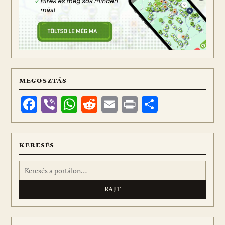
MEGOSZTÁS
Facebook
Viber
WhatsApp
Reddit
Email
Print
Ossza
meg
KERESÉS
Keresés: