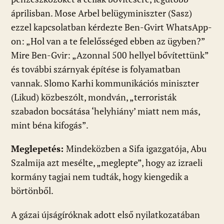
áprilisban. Mose Arbel belügyminiszter (Sasz)
ezzel kapcsolatban kérdezte Ben-Gvirt WhatsApp-
on: „Hol van a te felelősséged ebben az ügyben?”
Mire Ben-Gvir: „Azonnal 500 hellyel bővítettünk”
és további szárnyak építése is folyamatban
vannak. Slomo Karhi kommunikációs miniszter
(Likud) közbeszólt, mondván, „terroristák
szabadon bocsátása ‘helyhiány’ miatt nem más,
mint béna kifogás”.
Meglepetés:
Mindeközben a Sifa igazgatója, Abu
Szalmija azt mesélte, „meglepte”, hogy az izraeli
kormány tagjai nem tudták, hogy kiengedik a
börtönből.
A gázai újságíróknak adott első nyilatkozatában