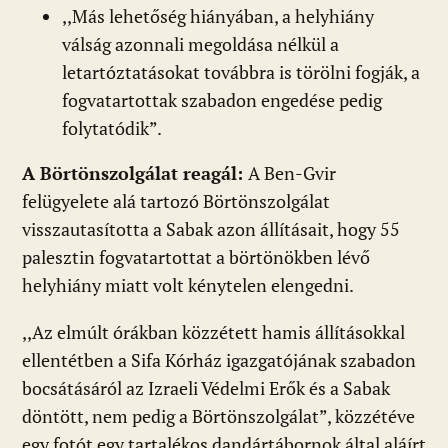
,,Más lehetőség hiányában, a helyhiány
válság azonnali megoldása nélkül a
letartóztatásokat továbbra is törölni fogják, a
fogvatartottak szabadon engedése pedig
folytatódik”.
A Börtönszolgálat reagál:
A Ben-Gvir
felügyelete alá tartozó Börtönszolgálat
visszautasította a Sabak azon állításait, hogy 55
palesztin fogvatartottat a börtönökben lévő
helyhiány miatt volt kénytelen elengedni.
,,Az elmúlt órákban közzétett hamis állításokkal
ellentétben a Sifa Kórház igazgatójának szabadon
bocsátásáról az Izraeli Védelmi Erők és a Sabak
döntött, nem pedig a Börtönszolgálat”, közzétéve
egy fotót egy tartalékos dandártábornok által aláírt