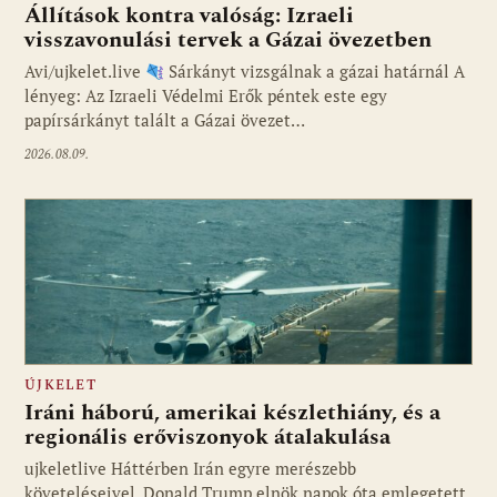
Állítások kontra valóság: Izraeli
visszavonulási tervek a Gázai övezetben
Avi/ujkelet.live
Sárkányt vizsgálnak a gázai határnál A
lényeg: Az Izraeli Védelmi Erők péntek este egy
papírsárkányt talált a Gázai övezet…
2026.08.09.
ÚJKELET
Iráni háború, amerikai készlethiány, és a
regionális erőviszonyok átalakulása
ujkeletlive Háttérben Irán egyre merészebb
Fotó: ujkelet.live
követeléseivel, Donald Trump elnök napok óta emlegetett