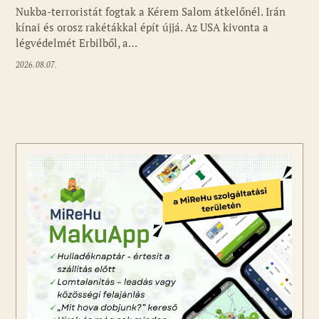
Nukba-terroristát fogtak a Kérem Salom átkelőnél. Irán
kínai és orosz rakétákkal épít újjá. Az USA kivonta a
légvédelmét Erbilből, a…
2026.08.07.