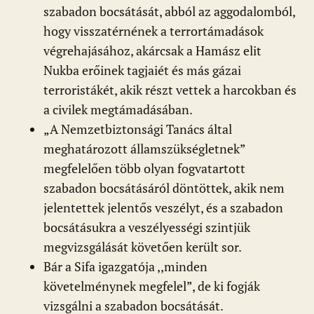
szabadon bocsátását, abból az aggodalomból,
hogy visszatérnének a terrortámadások
végrehajásához, akárcsak a Hamász elit
Nukba erőinek tagjaiét és más gázai
terroristákét, akik részt vettek a harcokban és
a civilek megtámadásában.
„A Nemzetbiztonsági Tanács által
meghatározott államszükségletnek”
megfelelően több olyan fogvatartott
szabadon bocsátásáról döntöttek, akik nem
jelentettek jelentős veszélyt, és a szabadon
bocsátásukra a veszélyességi szintjük
megvizsgálását követően került sor.
Bár a Sifa igazgatója ,,minden
követelménynek megfelel”, de ki fogják
vizsgálni a szabadon bocsátását.