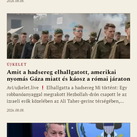
2026.08.08.
ÚJKELET
Amit a hadsereg elhallgatott, amerikai
nyomás Gáza miatt és káosz a római járaton
Avi/ujkelet.live
Elhallgatta a hadsereg Mi történt: Egy
robbanóanyaggal megrakott Hezbollah-drón csapott le az
izraeli erők közelében az Ali Taher-gerinc térségében,…
2026.08.08.