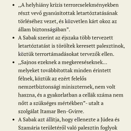
,,A helyhiány krízis terrorcselekményekben
részt vevő gyanúsítottak letartóztatásának
törléséhez vezet, és közvetlen kárt okoz az
állam biztonságában”.
A Sabak szerint az éjszaka több tervezett
letartóztatást is töröltek keresett palesztinok,
köztük terrortámadásokat tervezők ellen.
,,Sajnos ezeknek a megkereséseknek…
melyeket továbbítottak minden érintett
félnek, köztük az ezért felelős
nemzetbiztonsági miniszternek, nem volt
haszna, és a gyakorlatban a cellák száma nem
nőtt a szükséges mértékben”- utalt a
szolgálat Itamar Ben-Gvirre.
A Sabak azt állítja, hogy ellenezte a Júdea és
Szamária területéről való palesztin foglyok