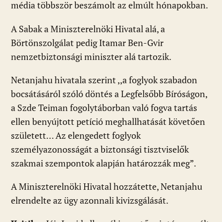
média többször beszámolt az elmúlt hónapokban.
A Sabak a Miniszterelnöki Hivatal alá, a
Börtönszolgálat pedig Itamar Ben-Gvir
nemzetbiztonsági miniszter alá tartozik.
Netanjahu hivatala szerint ,,a foglyok szabadon
bocsátásáról szóló döntés a Legfelsőbb Bíróságon,
a Szde Teiman fogolytáborban való fogva tartás
ellen benyújtott petíció meghallhatását követően
született… Az elengedett foglyok
személyazonosságát a biztonsági tisztviselők
szakmai szempontok alapján határozzák meg”.
A Miniszterelnöki Hivatal hozzátette, Netanjahu
elrendelte az ügy azonnali kivizsgálását.