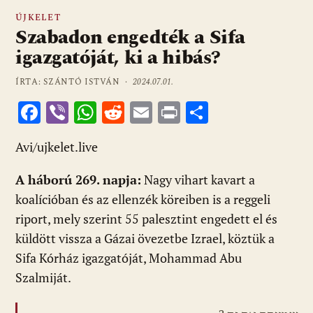
ÚJKELET
Szabadon engedték a Sifa
igazgatóját, ki a hibás?
ÍRTA: SZÁNTÓ ISTVÁN ·
2024.07.01.
F
Vi
W
R
E
Pr
O
ac
b
h
e
m
in
ss
Avi/ujkelet.live
e
er
at
d
ai
t
za
b
s
di
l
m
A háború 269. napja:
Nagy vihart kavart a
o
A
t
e
koalícióban és az ellenzék köreiben is a reggeli
o
p
g
riport, mely szerint 55 palesztint engedett el és
küldött vissza a Gázai övezetbe Izrael, köztük a
k
p
Sifa Kórház igazgatóját, Mohammad Abu
Szalmiját.