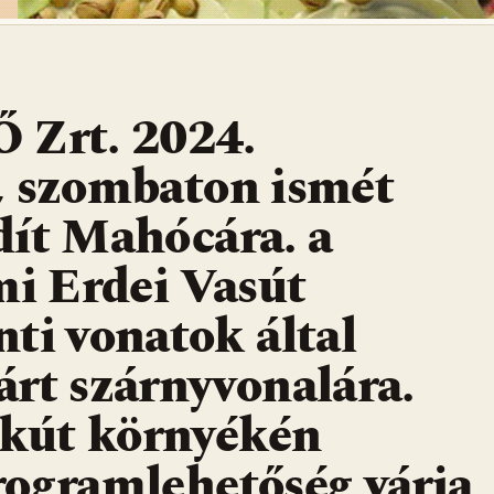
Zrt. 2024.
, szombaton ismét
dít Mahócára. a
mi Erdei Vasút
ti vonatok által
rt szárnyvonalára.
kút környékén
rogramlehetőség várja