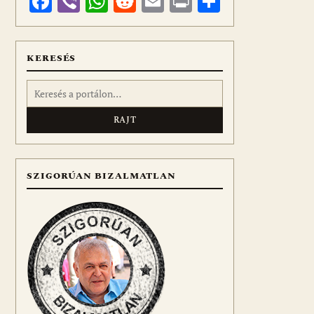
Facebook
Viber
WhatsApp
Reddit
Email
Print
Ossza
meg
KERESÉS
Keresés:
SZIGORÚAN BIZALMATLAN