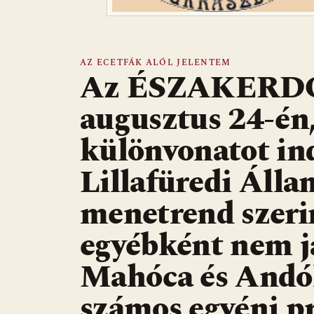
AZ ECETFÁK ALÓL JELENTEM
Az ÉSZAKERDŐ 
augusztus 24-én
különvonatot in
Lillafüredi Álla
menetrend szerin
egyébként nem já
Mahóca és Andó
számos egyéni p