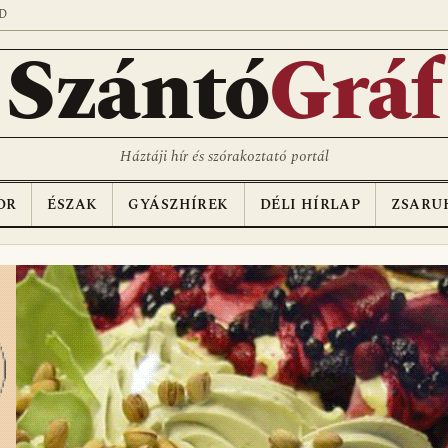
D
Szántó
Gráf
Háztáji hír és szórakoztató portál
OR
ÉSZAK
GYÁSZHÍREK
DÉLI HÍRLAP
ZSARU