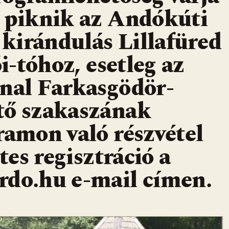
: piknik az Andókúti
, kirándulás Lillafüred
ói-tóhoz, esetleg az
onal Farkasgödör-
tő szakaszának
ramon való részvétel
tes regisztráció a
rdo.hu e-mail címen.