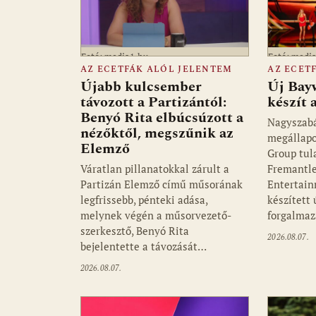
Fotó: media1.hu
Fotó: medi
AZ ECETFÁK ALÓL JELENTEM
AZ ECET
Újabb kulcsember
Új Bay
távozott a Partizántól:
készít
Benyó Rita elbúcsúzott a
Nagyszab
nézőktől, megszűnik az
megállapo
Elemző
Group tul
Váratlan pillanatokkal zárult a
Fremantle
Partizán Elemző című műsorának
Entertain
legfrissebb, pénteki adása,
készített
melynek végén a műsorvezető-
forgalmaz
szerkesztő, Benyó Rita
2026.08.07.
bejelentette a távozását…
2026.08.07.