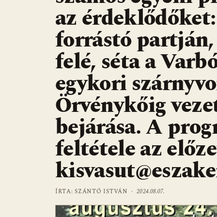
az érdeklődőket
forrástó partján
felé, séta a Varb
egykori szárnyv
Örvénykőig veze
bejárása. A prog
feltétele az előze
kisvasut@eszake
ÍRTA: SZÁNTÓ ISTVÁN ·
2024.08.07.