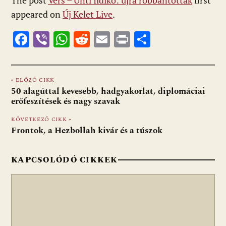
The post
Vers – Unti Ildikó: újra robbantottak
first
appeared on
Új Kelet Live
.
F
Vi
W
R
E
Pr
O
ac
b
h
e
m
in
ss
e
er
at
d
ai
t
za
« ELŐZŐ CIKK
b
s
di
l
m
50 alagúttal kevesebb, hadgyakorlat, diplomáciai
o
A
t
e
erőfeszítések és nagy szavak
o
p
g
KÖVETKEZŐ CIKK »
Frontok, a Hezbollah kivár és a túszok
k
p
KAPCSOLÓDÓ CIKKEK