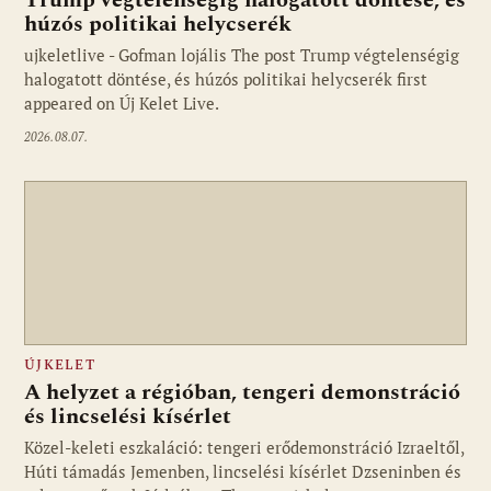
Trump végtelenségig halogatott döntése, és
húzós politikai helycserék
ujkeletlive - Gofman lojális The post Trump végtelenségig
Fotó: ujkelet.live
halogatott döntése, és húzós politikai helycserék first
appeared on Új Kelet Live.
2026.08.07.
ÚJKELET
A helyzet a régióban, tengeri demonstráció
és lincselési kísérlet
Közel-keleti eszkaláció: tengeri erődemonstráció Izraeltől,
Húti támadás Jemenben, lincselési kísérlet Dzseninben és