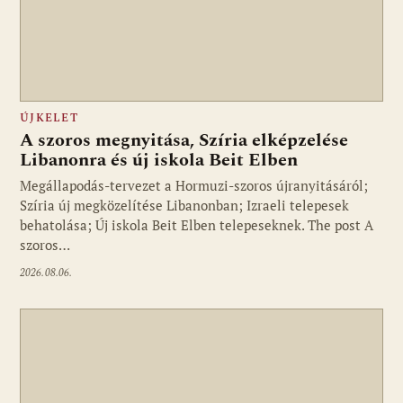
ÚJKELET
A szoros megnyitása, Szíria elképzelése
Libanonra és új iskola Beit Elben
Megállapodás-tervezet a Hormuzi-szoros újranyitásáról;
Szíria új megközelítése Libanonban; Izraeli telepesek
behatolása; Új iskola Beit Elben telepeseknek. The post A
szoros…
2026.08.06.