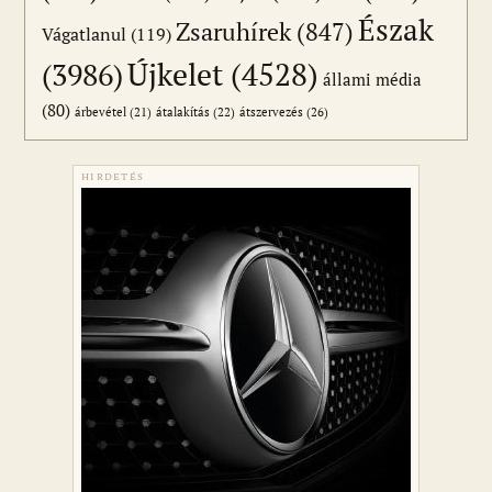
Észak
Zsaruhírek
(847)
Vágatlanul
(119)
Újkelet
(4528)
(3986)
állami média
(80)
átszervezés
(26)
árbevétel
(21)
átalakítás
(22)
HIRDETÉS