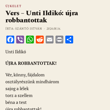
ÚJKELET
Vers – Unti Ildikó: újra
robbantottak
ÍRTA: SZÁNTÓ ISTVÁN ·
2024.08.16.
F
Vi
W
R
E
Pr
O
ac
b
h
e
m
in
ss
Unti Ildikó
e
er
at
d
ai
t
za
b
s
di
l
m
ÚJRA ROBBANTOTTAK!
o
A
t
e
Vér, könny, fájdalom
o
p
g
osztályrészünk mindhárom
k
p
sajog a lélek
torz a szellem
béna a test
újra robbantottak!