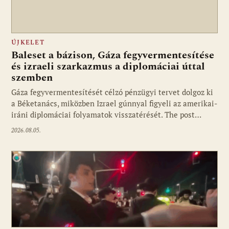
ÚJKELET
Baleset a bázison, Gáza fegyvermentesítése
és izraeli szarkazmus a diplomáciai úttal
szemben
Gáza fegyvermentesítését célzó pénzügyi tervet dolgoz ki
a Béketanács, miközben Izrael gúnnyal figyeli az amerikai-
iráni diplomáciai folyamatok visszatérését. The post…
2026.08.05.