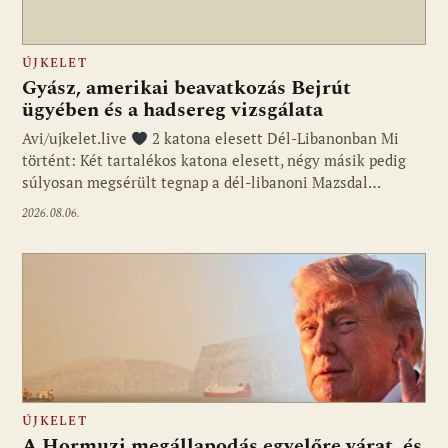
ÚJKELET
Gyász, amerikai beavatkozás Bejrút
ügyében és a hadsereg vizsgálata
Avi/ujkelet.live
2 katona elesett Dél-Libanonban Mi
történt: Két tartalékos katona elesett, négy másik pedig
súlyosan megsérült tegnap a dél-libanoni Mazsdal…
2026.08.06.
ÚJKELET
A Hormuzi megállapodás egyelőre várat, és