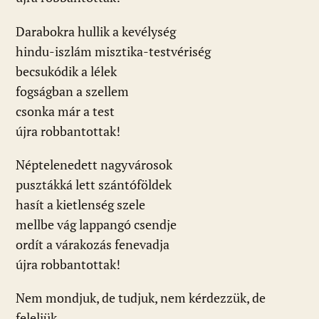
Darabokra hullik a kevélység
hindu-iszlám misztika-testvériség
becsukódik a lélek
fogságban a szellem
csonka már a test
újra robbantottak!
Néptelenedett nagyvárosok
pusztákká lett szántóföldek
hasít a kietlenség szele
mellbe vág lappangó csendje
ordít a várakozás fenevadja
újra robbantottak!
Nem mondjuk, de tudjuk, nem kérdezzük, de
feleljük