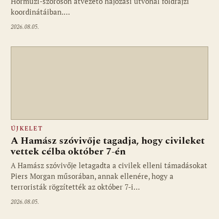
Hormuzi-szoroson átvezető hajózási útvonal földrajzi
koordinátáiban.…
2026.08.05.
ÚJKELET
A Hamász szóvivője tagadja, hogy civileket
vettek célba október 7-én
A Hamász szóvivője letagadta a civilek elleni támadásokat
Piers Morgan műsorában, annak ellenére, hogy a
terroristák rögzítették az október 7-i…
2026.08.05.