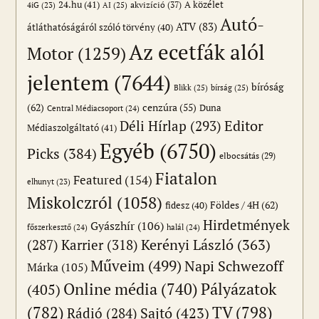
24.hu
(41)
akvizíció
(37)
A közélet
AI
(25)
4iG
(23)
Autó-
ATV
(83)
átláthatóságáról szóló törvény
(40)
Az ecetfák alól
Motor
(1259)
jelentem
(7644)
bíróság
Blikk
(25)
bírság
(25)
(62)
cenzúra
(55)
Duna
Central Médiacsoport
(24)
Editor
Déli Hírlap
(293)
Médiaszolgáltató
(41)
Egyéb
(6750)
Picks
(384)
elbocsátás
(29)
Fiatalon
Featured
(154)
elhunyt
(23)
Miskolczról
(1058)
Földes / 4H
(62)
fidesz
(40)
Hirdetmények
Gyászhír
(106)
főszerkesztő
(24)
halál
(24)
(287)
Karrier
(318)
Kerényi László
(363)
Műveim
(499)
Napi Schwezoff
Márka
(105)
Online média
(740)
Pályázatok
(405)
(782)
TV
(798)
Sajtó
(423)
Rádió
(284)