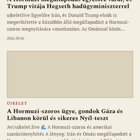
Trump vitája Hegseth hadügyminiszterrel
ujkeletlive Egyelőre Irán, és Donald Trump elnök is
Fotó: ujkelet.live
megerősítette a küszöbön álló megállapodást a Hormuzi-
szoros megnyitására vonatkozóan. Az Ománnal közös…
2026.08.06.
ÚJKELET
A Hormuzi-szoros ügye, gondok Gáza és
Libanon körül és sikeres Nyíl-teszt
Avi/ujkelet.live
A Hormuzi-szoros és amerikai
szankcióenyhítés A lényeg: Irán és Omán megállapodott a