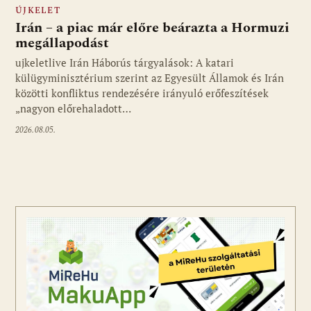
ÚJKELET
Irán – a piac már előre beárazta a Hormuzi
megállapodást
ujkeletlive Irán Háborús tárgyalások: A katari
Fotó: ujkelet.live
külügyminisztérium szerint az Egyesült Államok és Irán
közötti konfliktus rendezésére irányuló erőfeszítések
„nagyon előrehaladott…
2026.08.05.