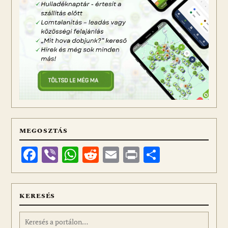
MEGOSZTÁS
Facebook
Viber
WhatsApp
Reddit
Email
Print
Ossza
meg
KERESÉS
Keresés: