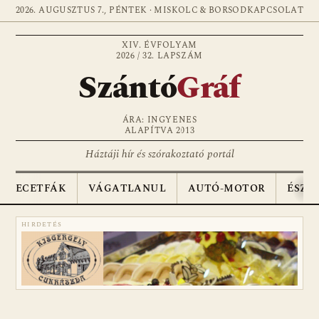
2026. AUGUSZTUS 7., PÉNTEK · MISKOLC & BORSOD
KAPCSOLAT
XIV. ÉVFOLYAM
2026 / 32. LAPSZÁM
Szántó
Gráf
ÁRA: INGYENES
ALAPÍTVA 2013
Háztáji hír és szórakoztató portál
ECETFÁK
VÁGATLANUL
AUTÓ-MOTOR
ÉSZA
HIRDETÉS