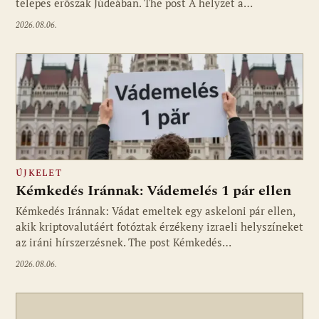
telepes erőszak Júdeában. The post A helyzet a…
2026.08.06.
ÚJKELET
Kémkedés Iránnak: Vádemelés 1 pár ellen
Kémkedés Iránnak: Vádat emeltek egy askeloni pár ellen,
akik kriptovalutáért fotóztak érzékeny izraeli helyszíneket
az iráni hírszerzésnek. The post Kémkedés…
2026.08.06.