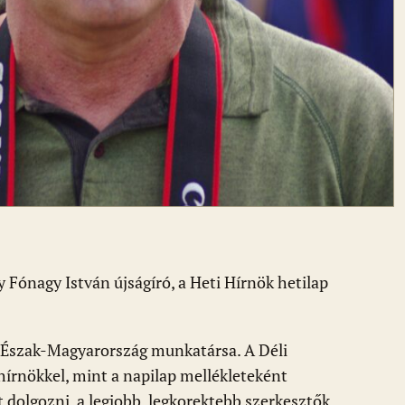
 Fónagy István újságíró, a Heti Hírnök hetilap
az Észak-Magyarország munkatársa. A Déli
hírnökkel, mint a napilap mellékleteként
t dolgozni, a legjobb, legkorektebb szerkesztők