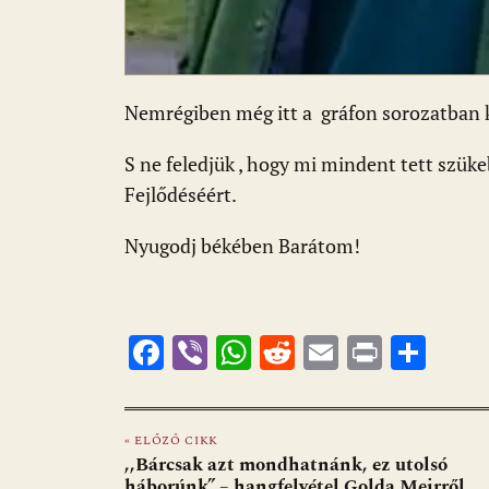
Nemrégiben még itt a gráfon sorozatban kö
S ne feledjük , hogy mi mindent tett szük
Fejlődéséért.
Nyugodj békében Barátom!
F
Vi
W
R
E
Pr
O
ac
b
h
e
m
in
ss
e
er
at
d
ai
t
za
« ELŐZŐ CIKK
b
s
di
l
m
,,Bárcsak azt mondhatnánk, ez utolsó
háborúnk” – hangfelvétel Golda Meirről