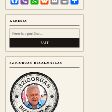
Facebook
Viber
WhatsApp
Reddit
Email
Print
Ossza
meg
KERESÉS
Keresés:
SZIGORÚAN BIZALMATLAN