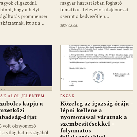
vagyok eligazodni.
magyar háztartásban fogható
hinni, hogy a helyi
tematikus televízió tulajdonosai
olgáltatás prominensei
szerint a kedvezőtlen…
cskáztatnak. Itt az a…
2026.08.06.
a1.hu
FÁK ALÓL JELENTEM
ÉSZAK
zabolcs kapja a
Közeleg az igazság órája –
mzetközi
lépni kellene a
abadság-díját
nyomozással váratnak a
szembesítésekkel –
6 volt oknyomozó
folyamatos
t a világ hat országából