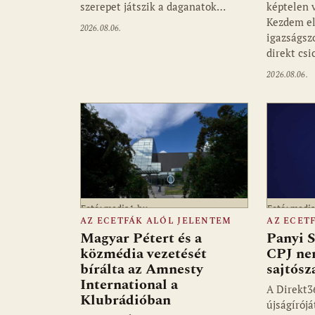
szerepet játszik a daganatok…
képtelen 
Kezdem el
2026.08.06.
igazságsz
direkt csi
2026.08.06.
Fotó: media1.hu
Fotó: medi
AZ ECETFÁK ALÓL JELENTEM
AZ ECET
Magyar Pétert és a
Panyi S
közmédia vezetését
CPJ ne
bírálta az Amnesty
sajtósz
International a
A Direkt3
Klubrádióban
újságírójá