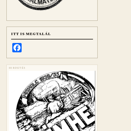
ITT IS MEGTALÁL
Facebook
HIRDETÉS