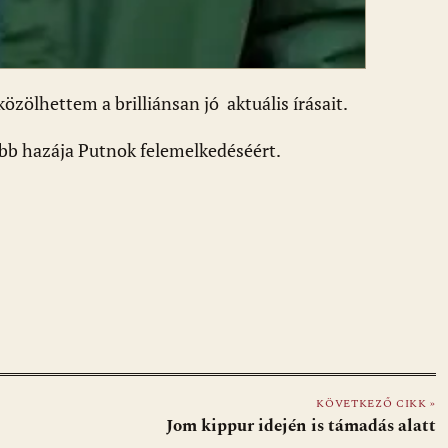
zölhettem a brilliánsan jó aktuális írásait.
ebb hazája Putnok felemelkedéséért.
KÖVETKEZŐ CIKK »
Jom kippur idején is támadás alatt