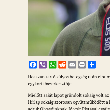
F
Vi
W
R
E
Pr
O
ac
b
h
e
m
in
ss
Hosszan tartó súlyos betegség után elhuny
e
er
at
d
ai
t
za
egykori főszerkesztője.
b
s
di
l
m
o
A
t
e
Mielőtt saját lapot gründolt sokáig volt 
o
p
g
Hírlap sokáig szorosan együttműködött a 
adtuk Olvasóinknak. Jó volt Pistával együt