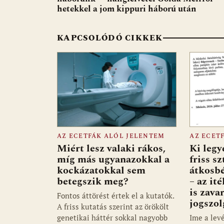
o
A
t
e
hetekkel a jom kippuri háború után
o
p
g
k
p
KAPCSOLÓDÓ CIKKEK
AZ ECETFÁK ALÓL JELENTEM
AZ ECET
Miért lesz valaki rákos,
Ki legy
míg más ugyanazokkal a
friss sz
kockázatokkal sem
átkosb
betegszik meg?
– az it
is zava
Fontos áttörést értek el a kutatók.
jogszol
A friss kutatás szerint az örökölt
genetikai háttér sokkal nagyobb
Ime a lev