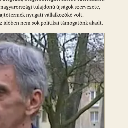
magyarországi tulajdonú újságok szervezete,
ajtótermék nyugati vállalkozóké volt.
z időben nem sok politikai támogatónk akadt.