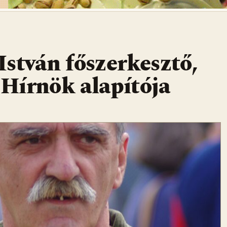
stván főszerkesztő,
i Hírnök alapítója