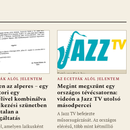
Fotó: media1.hu
FÁK ALÓL JELENTEM
AZ ECETFÁK ALÓL JELENTEM
en az alperes – egy
Megint megszűnt egy
tori egy
országos tévécsatorna:
élivel kombinálva
videón a Jazz TV utolsó
élkezési szünetben
másodpercei
rtalan a
A Jazz TV befejezte
gáltatás
műsorsugárzását. Az országos
él, amelyen laikusként
elérésű, több mint kétmillió