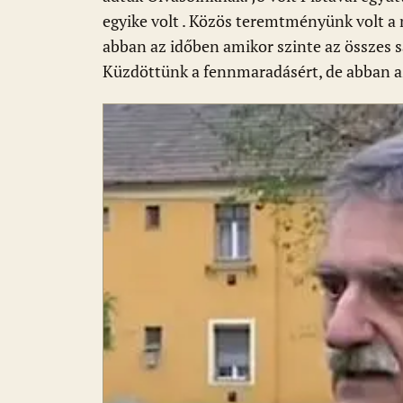
k
p
egyike volt . Közös teremtményünk volt a 
abban az időben amikor szinte az összes s
Küzdöttünk a fennmaradásért, de abban a