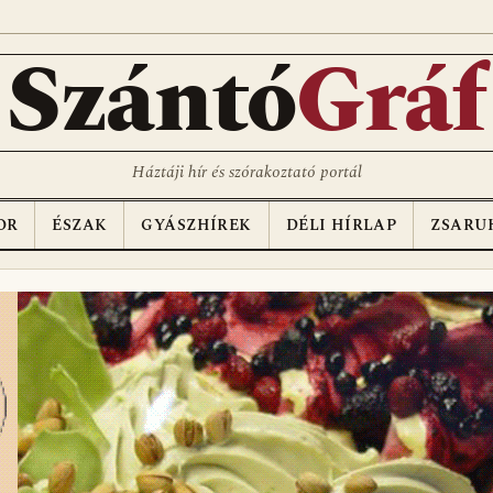
Szántó
Gráf
Háztáji hír és szórakoztató portál
OR
ÉSZAK
GYÁSZHÍREK
DÉLI HÍRLAP
ZSARU