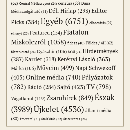
(62)
cenzúra
(55)
Duna
Central Médiacsoport
(24)
Editor
Déli Hírlap
(293)
Médiaszolgáltató
(41)
Egyéb
(6751)
Picks
(384)
elbocsátás
(29)
Fiatalon
Featured
(154)
elhunyt
(23)
Miskolczról
(1058)
Földes / 4H
(62)
fidesz
(40)
Hirdetmények
Gyászhír
(106)
főszerkesztő
(24)
halál
(24)
(287)
Karrier
(318)
Kerényi László
(363)
Műveim
(499)
Napi Schwezoff
Márka
(105)
Online média
(740)
Pályázatok
(405)
(782)
TV
(798)
Sajtó
(423)
Rádió
(284)
Észak
Zsaruhírek
(849)
Vágatlanul
(119)
Újkelet
(4536)
(3989)
állami média
(80)
átszervezés
(26)
árbevétel
(21)
átalakítás
(22)