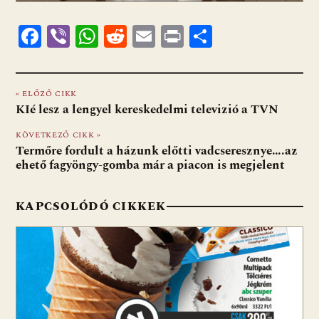
F
Vi
W
R
E
Pr
O
ac
b
h
e
m
in
ss
e
er
at
d
ai
t
za
« ELŐZŐ CIKK
b
s
di
l
m
KIé lesz a lengyel kereskedelmi televizió a TVN
o
A
t
e
KÖVETKEZŐ CIKK »
o
p
g
Termőre fordult a házunk előtti vadcseresznye….az
ehető fagyöngy-gomba már a piacon is megjelent
k
p
KAPCSOLÓDÓ CIKKEK