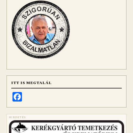
ITT IS MEGTALÁL
Facebook
HIRDETÉS