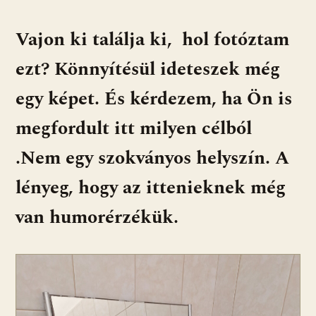
ac
b
h
e
m
in
ss
e
er
at
d
ai
t
za
Vajon ki találja ki, hol fotóztam
b
s
di
l
m
ezt? Könnyítésül ideteszek még
o
A
t
e
o
p
g
egy képet. És kérdezem, ha Ön is
k
p
megfordult itt milyen célból
.Nem egy szokványos helyszín. A
lényeg, hogy az ittenieknek még
van humorérzékük.