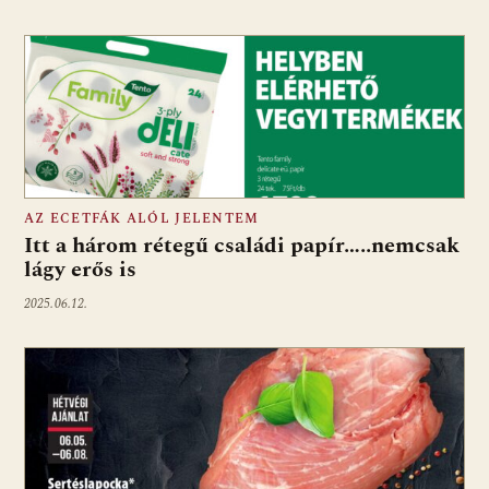
AZ ECETFÁK ALÓL JELENTEM
Itt a három rétegű családi papír…..nemcsak
lágy erős is
2025.06.12.