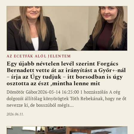
AZ ECETFÁK ALÓL JELENTEM
Egy újabb névtelen levél szerint Forgács
Bernadett vette át az irányítást a Győr+-nál
– írja az Úgy tudjuk – itt borsodban is úgy
osztotta az észt ,mintha lenne mit
Dömötör Gábor2026-05-14 16:25:00 1 hozzászólás A cég
dolgozói állítólag könyörögtek Tóth Rebekának, hogy ne őt
nevezze ki, de bosszúból mégis…
2026.06.11.