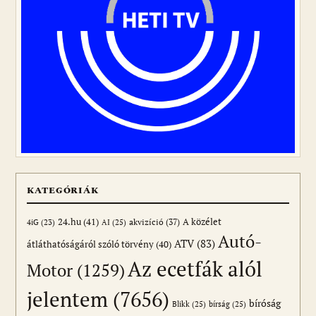
KATEGÓRIÁK
24.hu
(41)
akvizíció
(37)
A közélet
AI
(25)
4iG
(23)
Autó-
ATV
(83)
átláthatóságáról szóló törvény
(40)
Az ecetfák alól
Motor
(1259)
jelentem
(7656)
bíróság
Blikk
(25)
bírság
(25)