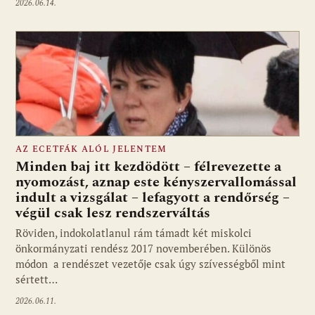
2026.06.14.
AZ ECETFÁK ALÓL JELENTEM
Minden baj itt kezdödött – félrevezette a
nyomozást, aznap este kényszervallomással
indult a vizsgálat – lefagyott a rendőrség –
végül csak lesz rendszerváltás
Röviden, indokolatlanul rám támadt két miskolci
önkormányzati rendész 2017 novemberében. Különös
módon a rendészet vezetője csak úgy szívességből mint
sértett…
2026.06.11.