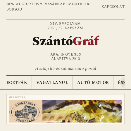
2026. AUGUSZTUS 9., VASÁRNAP · MISKOLC &
KAPCSOLAT
BORSOD
XIV. ÉVFOLYAM
2026 / 32. LAPSZÁM
Szántó
Gráf
ÁRA: INGYENES
ALAPÍTVA 2013
Háztáji hír és szórakoztató portál
ECETFÁK
VÁGATLANUL
AUTÓ-MOTOR
ÉSZA
HIRDETÉS