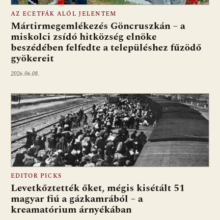
AZ ECETFÁK ALÓL JELENTEM
Mártirmegemlékezés Göncruszkán – a
miskolci zsídó hitközség elnöke
beszédében felfedte a településhez fűzödő
gyökereit
2026.06.08.
EDITOR PICKS
Levetkőztették őket, mégis kisétált 51
magyar fiú a gázkamrából – a
kreamatórium árnyékában