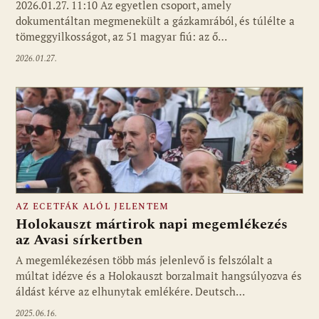
2026.01.27. 11:10 Az egyetlen csoport, amely
dokumentáltan megmenekült a gázkamrából, és túlélte a
tömeggyilkosságot, az 51 magyar fiú: az ő…
2026.01.27.
AZ ECETFÁK ALÓL JELENTEM
Holokauszt mártirok napi megemlékezés
az Avasi sírkertben
A megemlékezésen több más jelenlevő is felszólalt a
múltat idézve és a Holokauszt borzalmait hangsúlyozva és
áldást kérve az elhunytak emlékére. Deutsch…
2025.06.16.