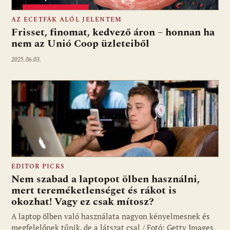
AZ ECETFÁK ALÓL JELENTEM
Frisset, finomat, kedvező áron – honnan ha
nem az Unió Coop üzleteiből
2025.06.03.
EDITOR PICKS
Nem szabad a laptopot ölben használni,
mert tereméketlenséget és rákot is
okozhat! Vagy ez csak mítosz?
A laptop ölben való használata nagyon kényelmesnek és
megfelelőnek tűnik, de a látszat csal / Fotó: Getty Images