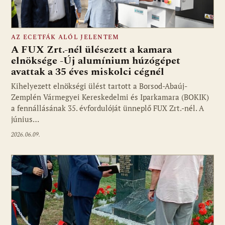
AZ ECETFÁK ALÓL JELENTEM
A FUX Zrt.-nél ülésezett a kamara
elnöksége -Új alumínium húzógépet
avattak a 35 éves miskolci cégnél
Kihelyezett elnökségi ülést tartott a Borsod-Abaúj-
Zemplén Vármegyei Kereskedelmi és Iparkamara (BOKIK)
a fennállásának 35. évfordulóját ünneplő FUX Zrt.-nél. A
június…
2026.06.09.