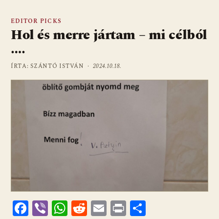
EDITOR PICKS
Hol és merre jártam – mi célból
….
ÍRTA: SZÁNTÓ ISTVÁN ·
2024.10.18.
F
Vi
W
R
E
Pr
O