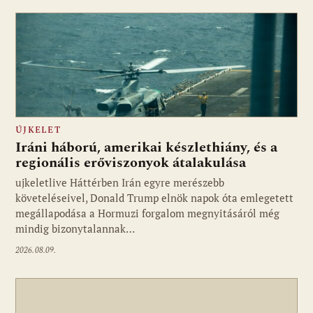
ÚJKELET
Iráni háború, amerikai készlethiány, és a
regionális erőviszonyok átalakulása
ujkeletlive Háttérben Irán egyre merészebb
Fotó: ujkelet.live
követeléseivel, Donald Trump elnök napok óta emlegetett
megállapodása a Hormuzi forgalom megnyitásáról még
mindig bizonytalannak…
2026.08.09.