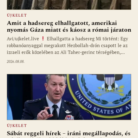
ÚJKELET
Amit a hadsereg elhallgatott, amerikai
nyomás Gáza miatt és káosz a római járaton
Avi/ujkelet.live
Elhallgatta a hadsereg Mi történt: Egy
robbanóanyaggal megrakott Hezbollah-drón csapott le az
izraeli erők közelében az Ali Taher-gerinc térségében,…
2026.08.08.
ÚJKELET
Sábát reggeli hírek – iráni megállapodás, és