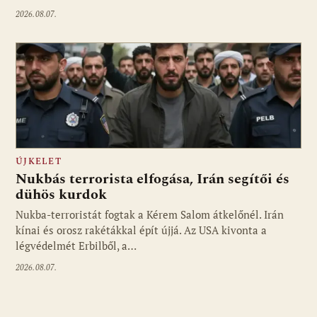
2026.08.07.
ÚJKELET
Nukbás terrorista elfogása, Irán segítői és
dühös kurdok
Nukba-terroristát fogtak a Kérem Salom átkelőnél. Irán
kínai és orosz rakétákkal épít újjá. Az USA kivonta a
légvédelmét Erbilből, a…
2026.08.07.