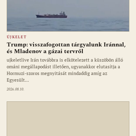
ÚJKELET
Trump: visszafogottan tárgyalunk Iránnal,
és Mladenov a gázai tervről
ujkeletlive Irán továbbra is elkötelezett a küszöbön álló
Fotó: ujkelet.live
ománi megállapodást illetően, ugyanakkor elutasítja a
Hormuzi-szoros megnyitását mindaddig amíg az
Egyesült…
2026.08.10.