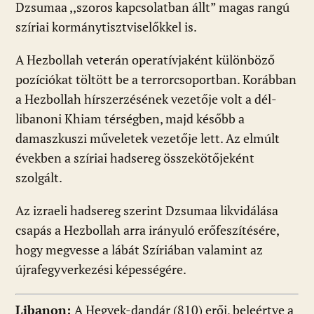
Dzsumaa ,,szoros kapcsolatban állt” magas rangú
szíriai kormánytisztviselőkkel is.
A Hezbollah veterán operatívjaként különböző
pozíciókat töltött be a terrorcsoportban. Korábban
a Hezbollah hírszerzésének vezetője volt a dél-
libanoni Khiam térségben, majd később a
damaszkuszi műveletek vezetője lett. Az elmúlt
években a szíriai hadsereg összekötőjeként
szolgált.
Az izraeli hadsereg szerint Dzsumaa likvidálása
csapás a Hezbollah arra irányuló erőfeszítésére,
hogy megvesse a lábát Szíriában valamint az
újrafegyverkezési képességére.
Libanon:
A Hegyek-dandár (810) erői, beleértve a