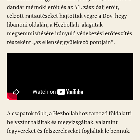
dandár mérnöki erőit és az 51. zászlóalj erőit,
célzott rajtaütéseket hajtottak végre a Dov-hegy
libanoni oldalán, a Hezbollah-alagutak
megsemmisítésére irányuló védekezési erőfeszítés
részeként ,,az ellenség gyülekező pontjain”.
A csapatok több, a Hezbollahhoz tartozó földalatti
helyszínt találtak és megvizsgáltak, valamint
fegyvereket és felszereléseket foglaltak le bennük.