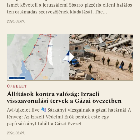
ismét követeli a jeruzsálemi Sbarro-pizzéria elleni halálos
terrortámadás szervezőjének kiadatását. The…
2026.08.09.
ÚJKELET
Állítások kontra valóság: Izraeli
visszavonulási tervek a Gázai övezetben
Avi/ujkelet.live
Sárkányt vizsgálnak a gázai határnál A
lényeg: Az Izraeli Védelmi Erők péntek este egy
papírsárkányt talált a Gázai övezet…
2026.08.09.