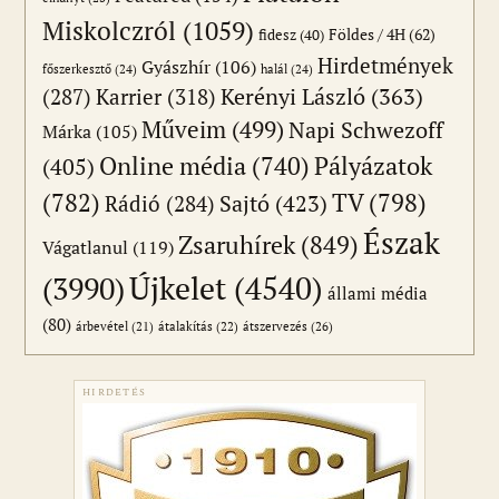
Miskolczról
(1059)
Földes / 4H
(62)
fidesz
(40)
Hirdetmények
Gyászhír
(106)
főszerkesztő
(24)
halál
(24)
(287)
Karrier
(318)
Kerényi László
(363)
Műveim
(499)
Napi Schwezoff
Márka
(105)
Online média
(740)
Pályázatok
(405)
(782)
TV
(798)
Sajtó
(423)
Rádió
(284)
Észak
Zsaruhírek
(849)
Vágatlanul
(119)
Újkelet
(4540)
(3990)
állami média
(80)
átszervezés
(26)
árbevétel
(21)
átalakítás
(22)
HIRDETÉS