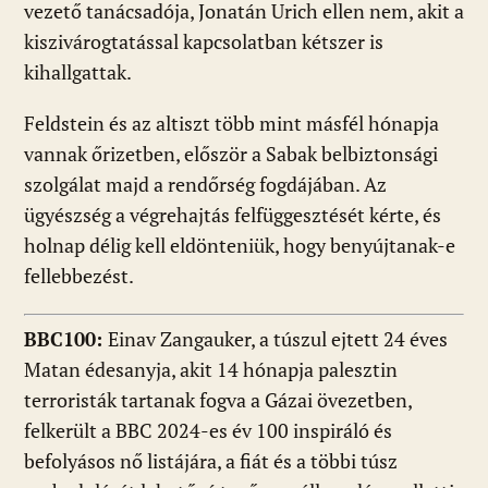
vezető tanácsadója, Jonatán Urich ellen nem, akit a
kiszivárogtatással kapcsolatban kétszer is
kihallgattak.
Feldstein és az altiszt több mint másfél hónapja
vannak őrizetben, először a Sabak belbiztonsági
szolgálat majd a rendőrség fogdájában. Az
ügyészség a végrehajtás felfüggesztését kérte, és
holnap délig kell eldönteniük, hogy benyújtanak-e
fellebbezést.
BBC100:
Einav Zangauker, a túszul ejtett 24 éves
Matan édesanyja, akit 14 hónapja palesztin
terroristák tartanak fogva a Gázai övezetben,
felkerült a BBC 2024-es év 100 inspiráló és
befolyásos nő listájára, a fiát és a többi túsz