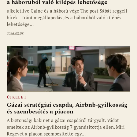
a háborúból való kilépés lehetősége
ujkeletlive Caine és a háború vége The post Sábát reggeli
Fotó: ujkelet.live
hírek – iráni megállapodás, és a háborúból való kilépés
lehetősége…
2026.08.08.
ÚJKELET
Gázai stratégiai csapda, Airbnb-gyilkosság
és szembesítés a piacon
A biztonsági kabinet a gázai csapdáról tárgyalt. Vádat
emeltek az Airbnb-gyilkosság 7 gyanúsítottja ellen. Miri
Regevet a piacon szembesítette egy…