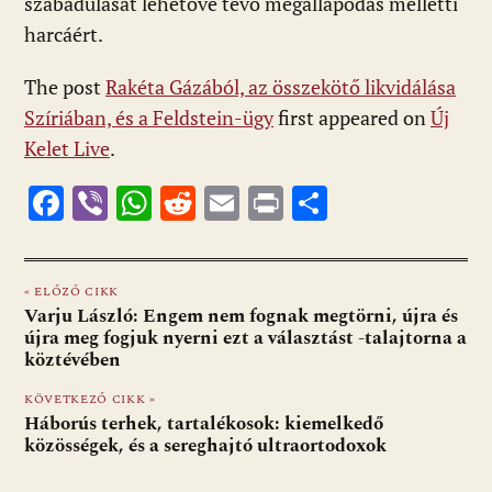
szabadulását lehetővé tevő megállapodás melletti
harcáért.
The post
Rakéta Gázából, az összekötő likvidálása
Szíriában, és a Feldstein-ügy
first appeared on
Új
Kelet Live
.
F
Vi
W
R
E
Pr
O
ac
b
h
e
m
in
ss
e
er
at
d
ai
t
za
« ELŐZŐ CIKK
b
s
di
l
m
Varju László: Engem nem fognak megtörni, újra és
o
A
t
e
újra meg fogjuk nyerni ezt a választást -talajtorna a
köztévében
o
p
g
KÖVETKEZŐ CIKK »
k
p
Háborús terhek, tartalékosok: kiemelkedő
közösségek, és a sereghajtó ultraortodoxok