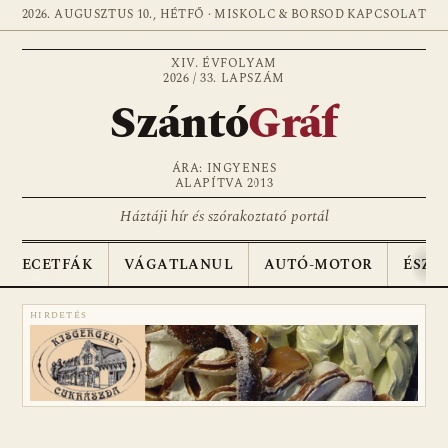
2026. AUGUSZTUS 10., HÉTFŐ · MISKOLC & BORSOD
KAPCSOLAT
XIV. ÉVFOLYAM
2026 / 33. LAPSZÁM
Szántó
Gráf
ÁRA: INGYENES
ALAPÍTVA 2013
Háztáji hír és szórakoztató portál
ECETFÁK
VÁGATLANUL
AUTÓ-MOTOR
ÉSZA
HIRDETÉS