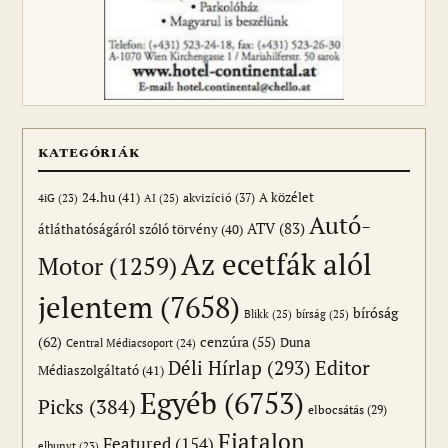
KATEGÓRIÁK
24.hu
(41)
akvizíció
(37)
A közélet
AI
(25)
4iG
(23)
Autó-
ATV
(83)
átláthatóságáról szóló törvény
(40)
Az ecetfák alól
Motor
(1259)
jelentem
(7658)
bíróság
Blikk
(25)
bírság
(25)
(62)
cenzúra
(55)
Duna
Central Médiacsoport
(24)
Editor
Déli Hírlap
(293)
Médiaszolgáltató
(41)
Egyéb
(6753)
Picks
(384)
elbocsátás
(29)
Fiatalon
Featured
(154)
elhunyt
(23)