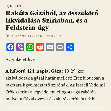
ÚJKELET
Rakéta Gázából, az összekötő
likvidálása Szíriában, és a
Feldstein-ügy
ÍRTA: SZÁNTÓ ISTVÁN ·
2024.12.03.
F
Vi
W
R
E
Pr
O
ac
b
h
e
m
in
ss
Avi/ujkelet.live
e
er
at
d
ai
t
za
b
s
di
l
m
A háború 424. napja, Gáza:
19:29-kor
o
A
t
e
aktiválódtak a gázai határ melletti Erez kibucban a
o
p
g
rakétára figyelmeztető szirénák. Az Izraeli Védelmi
Erők szerint a légvédelem elfogott egy rakétát,
k
p
melyet a Gázai övezet északi részéről lőttek ki.