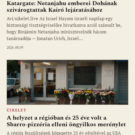
Katargate: Netanjahu emberei Dohának
szivárogtattak Kairó lejáratásához
Avi/ujkelet.live Az Israel Hayom izraeli napilap egy
biztonsági tisztségviselőre hivatkozva arról számolt be,
hogy Binjámin Netanjahu miniszterelnök három
tanácsadója — Jonatan Urich, Israel…
2026.08.09.
ÚJKELET
A helyzet a régióban és 25 éve volt a
Sbarro-pizzéria elleni öngyilkos merénylet
A régiós feszültségek közepette 25 év elteltével az USA