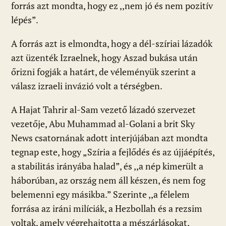
forrás azt mondta, hogy ez ,,nem jó és nem pozitív
lépés”.
A forrás azt is elmondta, hogy a dél-szíriai lázadók
azt üzenték Izraelnek, hogy Aszad bukása után
őrizni fogják a határt, de véleményük szerint a
válasz izraeli invázió volt a térségben.
A Hajat Tahrir al-Sam vezető lázadó szervezet
vezetője, Abu Muhammad al-Golani a brit Sky
News csatornának adott interjújában azt mondta
tegnap este, hogy „Szíria a fejlődés és az újjáépítés,
a stabilitás irányába halad”, és ,,a nép kimerült a
háborúban, az ország nem áll készen, és nem fog
belemenni egy másikba.” Szerinte ,,a félelem
forrása az iráni milíciák, a Hezbollah és a rezsim
voltak, amely végrehajtotta a mészárlásokat,