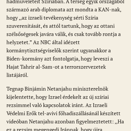
hadműveleteit Szíriában. A térség egyik országából
származó arab diplomata azt mondta a KAN-nak,
hogy ,,az izraeli tevékenység sérti Szíria
szuverenitását, és attól tartunk, hogy az ottani
szélsőségesek javára válik, és csak tovább rontja a
helyzetet.” Az NBC által idézett
kormánytisztségviselők szerint ugyanakkor a
Biden-kormány azt fontolgatja, hogy leveszi a
Hajat Tahrir al-Sam-ot a terrorszervezetek
listájáról.
Tegnap Binjámin Netanjahu miniszterelnök
kijelentette, hogy Izrael érdekelt az új szíriai
rezsimmel való kapcsolatok iránt. Az Izraeli
Védelmi Erők tel-avivi főhadiszállásánál készített
videóban Netanjahu azonban figyelmeztetett: ,,Ha
ez a rezsim megengedi Iránnak, hogy újra