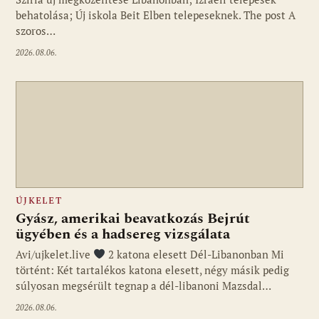
behatolása; Új iskola Beit Elben telepeseknek. The post A
szoros…
2026.08.06.
ÚJKELET
Gyász, amerikai beavatkozás Bejrút
ügyében és a hadsereg vizsgálata
Avi/ujkelet.live
2 katona elesett Dél-Libanonban Mi
történt: Két tartalékos katona elesett, négy másik pedig
súlyosan megsérült tegnap a dél-libanoni Mazsdal…
2026.08.06.