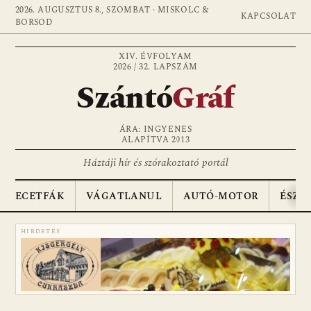
2026. AUGUSZTUS 8., SZOMBAT · MISKOLC &
KAPCSOLAT
BORSOD
XIV. ÉVFOLYAM
2026 / 32. LAPSZÁM
Szántó
Gráf
ÁRA: INGYENES
ALAPÍTVA 2013
Háztáji hír és szórakoztató portál
ECETFÁK
VÁGATLANUL
AUTÓ-MOTOR
ÉSZA
HIRDETÉS