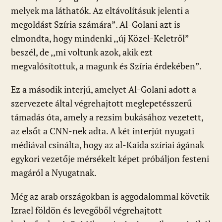
melyek ma láthatók. Az eltávolításuk jelenti a
megoldást Szíria számára”. Al-Golani azt is
elmondta, hogy mindenki ,,új Közel-Keletről”
beszél, de ,,mi voltunk azok, akik ezt
megvalósítottuk, a magunk és Szíria érdekében”.
Ez a második interjú, amelyet Al-Golani adott a
szervezete által végrehajtott meglepetésszerű
támadás óta, amely a rezsim bukásához vezetett,
az elsőt a CNN-nek adta. A két interjút nyugati
médiával csinálta, hogy az al-Kaida szíriai ágának
egykori vezetője mérsékelt képet próbáljon festeni
magáról a Nyugatnak.
Még az arab országokban is aggodalommal követik
Izrael földön és levegőből végrehajtott