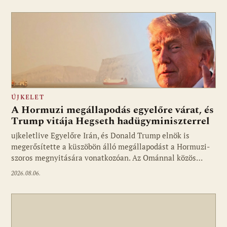
ÚJKELET
A Hormuzi megállapodás egyelőre várat, és
Trump vitája Hegseth hadügyminiszterrel
ujkeletlive Egyelőre Irán, és Donald Trump elnök is
Fotó: ujkelet.live
megerősítette a küszöbön álló megállapodást a Hormuzi-
szoros megnyitására vonatkozóan. Az Ománnal közös…
2026.08.06.