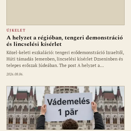
ÚJKELET
A helyzet a régióban, tengeri demonstráció
és lincselési kísérlet
Közel-keleti eszkaláció: tengeri erődemonstráció Izraeltől,
Húti támadás Jemenben, lincselési kísérlet Dzseninben és
telepes erőszak Júdeában. The post A helyzet a…
2026.08.06.