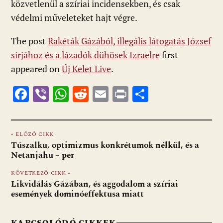
közvetlenül a szíriai incidensekben, és csak
védelmi műveleteket hajt végre.
The post
Rakéták Gázából, illegális látogatás József
sírjához és a lázadók dühösek Izraelre
first
appeared on
Új Kelet Live
.
F
Vi
W
R
E
Pr
O
ac
b
h
e
m
in
ss
e
er
at
d
ai
t
za
« ELŐZŐ CIKK
b
s
di
l
m
Túszalku, optimizmus konkrétumok nélkül, és a
o
A
t
e
Netanjahu – per
o
p
g
KÖVETKEZŐ CIKK »
Likvidálás Gázában, és aggodalom a szíriai
k
p
események dominóeffektusa miatt
KAPCSOLÓDÓ CIKKEK