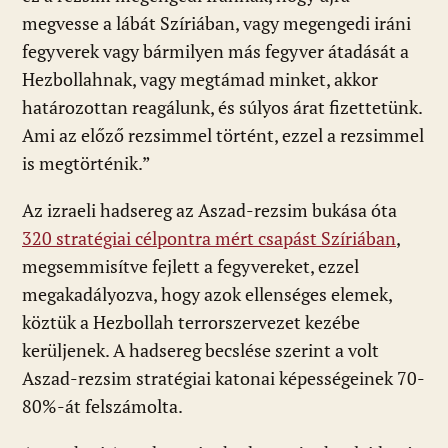
megvesse a lábát Szíriában, vagy megengedi iráni
fegyverek vagy bármilyen más fegyver átadását a
Hezbollahnak, vagy megtámad minket, akkor
határozottan reagálunk, és súlyos árat fizettetünk.
Ami az előző rezsimmel történt, ezzel a rezsimmel
is megtörténik.”
Az izraeli hadsereg az Aszad-rezsim bukása óta
320 stratégiai célpontra mért csapást Szíriában
,
megsemmisítve fejlett a fegyvereket, ezzel
megakadályozva, hogy azok ellenséges elemek,
köztük a Hezbollah terrorszervezet kezébe
kerüljenek. A hadsereg becslése szerint a volt
Aszad-rezsim stratégiai katonai képességeinek 70-
80%-át felszámolta.