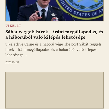
ÚJKELET
Sábát reggeli hírek – iráni megállapodás, és
a háborúból való kilépés lehetősége
ujkeletlive Caine és a háború vége The post Sábát reggeli
Fotó: ujkelet.live
hírek – iráni megállapodás, és a háborúból való kilépés
lehetősége…
2026.08.08.