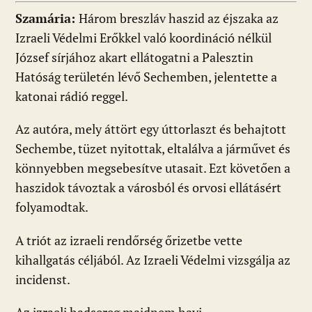
Szamária:
Három breszláv haszid az éjszaka az
Izraeli Védelmi Erőkkel való koordináció nélkül
József sírjához akart ellátogatni a Palesztin
Hatóság területén lévő Sechemben, jelentette a
katonai rádió reggel.
Az autóra, mely áttört egy úttorlaszt és behajtott
Sechembe, tüzet nyitottak, eltalálva a járművet és
könnyebben megsebesítve utasait. Ezt követően a
haszidok távoztak a városból és orvosi ellátásért
folyamodtak.
A triót az izraeli rendőrség őrizetbe vette
kihallgatás céljából. Az Izraeli Védelmi vizsgálja az
incidenst.