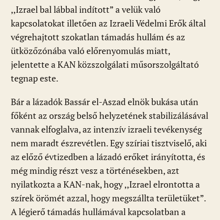
,,Izrael bal lábbal indított” a velük való
kapcsolatokat illetően az Izraeli Védelmi Erők által
végrehajtott szokatlan támadás hullám és az
ütközőzónába való előrenyomulás miatt,
jelentette a KAN közszolgálati műsorszolgáltató
tegnap este.
Bár a lázadók Bassár el-Aszad elnök bukása után
főként az ország belső helyzetének stabilizálásával
vannak elfoglalva, az intenzív izraeli tevékenység
nem maradt észrevétlen. Egy szíriai tisztviselő, aki
az előző évtizedben a lázadó erőket irányította, és
még mindig részt vesz a történésekben, azt
nyilatkozta a KAN-nak, hogy ,,Izrael elrontotta a
szírek örömét azzal, hogy megszállta területüket”.
A légierő támadás hullámával kapcsolatban a