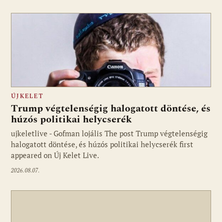
ÚJKELET
Trump végtelenségig halogatott döntése, és
húzós politikai helycserék
ujkeletlive - Gofman lojális The post Trump végtelenségig
Fotó: ujkelet.live
halogatott döntése, és húzós politikai helycserék first
appeared on Új Kelet Live.
2026.08.07.