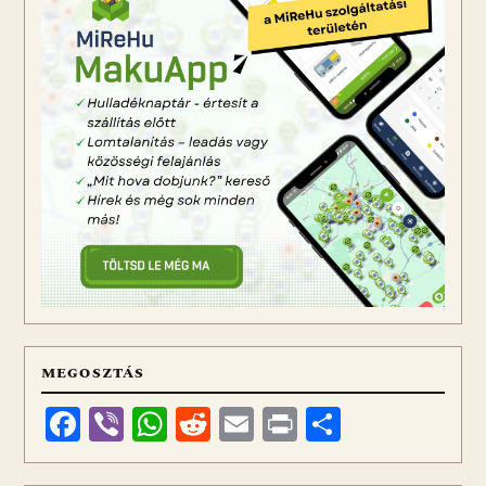
MEGOSZTÁS
Facebook
Viber
WhatsApp
Reddit
Email
Print
Ossza
meg