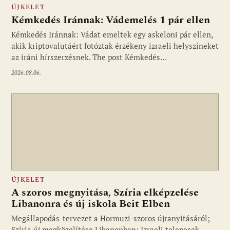
ÚJKELET
Kémkedés Iránnak: Vádemelés 1 pár ellen
Kémkedés Iránnak: Vádat emeltek egy askeloni pár ellen,
akik kriptovalutáért fotóztak érzékeny izraeli helyszíneket
az iráni hírszerzésnek. The post Kémkedés…
2026.08.06.
ÚJKELET
A szoros megnyitása, Szíria elképzelése
Libanonra és új iskola Beit Elben
Megállapodás-tervezet a Hormuzi-szoros újranyitásáról;
Szíria új megközelítése Libanonban; Izraeli telepesek