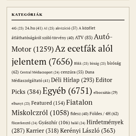
KATEGÓRIÁK
24.hu
(41)
akvizíció
(37)
A közélet
AI
(25)
4iG
(23)
Autó-
ATV
(83)
átláthatóságáról szóló törvény
(40)
Az ecetfák alól
Motor
(1259)
jelentem
(7656)
bíróság
Blikk
(25)
bírság
(25)
(62)
cenzúra
(55)
Duna
Central Médiacsoport
(24)
Editor
Déli Hírlap
(293)
Médiaszolgáltató
(41)
Egyéb
(6751)
Picks
(384)
elbocsátás
(29)
Fiatalon
Featured
(154)
elhunyt
(23)
Miskolczról
(1058)
Földes / 4H
(62)
fidesz
(40)
Hirdetmények
Gyászhír
(106)
főszerkesztő
(24)
halál
(24)
(287)
Karrier
(318)
Kerényi László
(363)