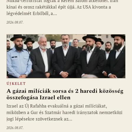
Nukba-terroristát fogtak a Kérem Salom átkelőnél. Irán
kínai és orosz rakétákkal épít újjá. Az USA kivonta a
légvédelmét Erbilből, a…
2026.08.07.
ÚJKELET
A gázai milíciák sorsa és 2 haredi közösség
összefogása Izrael ellen
Izrael az Új Rafahba evakuálná a gázai milíciákat,
miközben a Gur és Szatmár haredi irányzatok nemzetközi
jogi lépésekre szövetkeznek az…
2026.08.07.