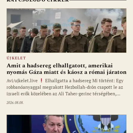
ÚJKELET
Amit a hadsereg elhallgatott, amerikai
nyomás Gáza miatt és káosz a római járaton
Avi/ujkelet.live
Elhallgatta a hadsereg Mi történt: Egy
robbanóanyaggal megrakott Hezbollah-drón csapott le az
izraeli erők közelében az Ali Taher-gerinc térségében,…
2026.08.08.