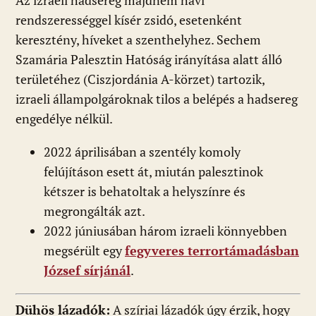
Az izraeli hadsereg majdnem havi
rendszerességgel kísér zsidó, esetenként
keresztény, híveket a szenthelyhez. Sechem
Szamária Palesztin Hatóság irányítása alatt álló
területéhez (Ciszjordánia A-körzet) tartozik,
izraeli állampolgároknak tilos a belépés a hadsereg
engedélye nélkül.
2022 áprilisában a szentély komoly
felújításon esett át, miután palesztinok
kétszer is behatoltak a helyszínre és
megrongálták azt.
2022 júniusában három izraeli könnyebben
megsérült egy
fegyveres terrortámadásban
József sírjánál
.
Dühös lázadók:
A szíriai lázadók úgy érzik, hogy