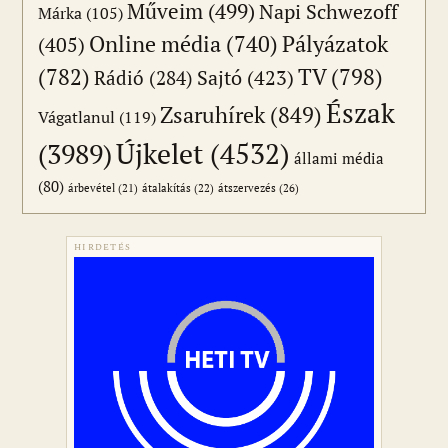
Műveim
(499)
Napi Schwezoff
Márka
(105)
Online média
(740)
Pályázatok
(405)
(782)
TV
(798)
Sajtó
(423)
Rádió
(284)
Észak
Zsaruhírek
(849)
Vágatlanul
(119)
Újkelet
(4532)
(3989)
állami média
(80)
átszervezés
(26)
árbevétel
(21)
átalakítás
(22)
HIRDETÉS