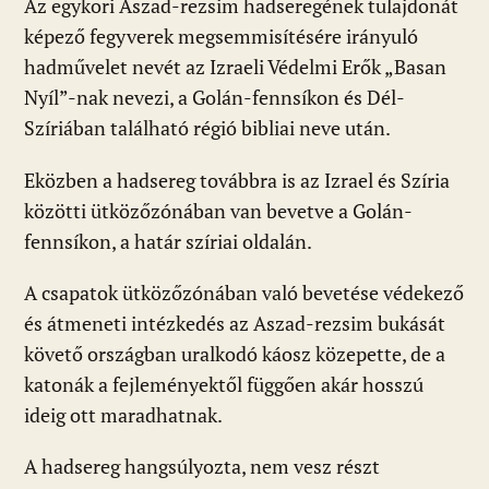
Az egykori Aszad-rezsim hadseregének tulajdonát
képező fegyverek megsemmisítésére irányuló
hadművelet nevét az Izraeli Védelmi Erők „Basan
Nyíl”-nak nevezi, a Golán-fennsíkon és Dél-
Szíriában található régió bibliai neve után.
Eközben a hadsereg továbbra is az Izrael és Szíria
közötti ütközőzónában van bevetve a Golán-
fennsíkon, a határ szíriai oldalán.
A csapatok ütközőzónában való bevetése védekező
és átmeneti intézkedés az Aszad-rezsim bukását
követő országban uralkodó káosz közepette, de a
katonák a fejleményektől függően akár hosszú
ideig ott maradhatnak.
A hadsereg hangsúlyozta, nem vesz részt