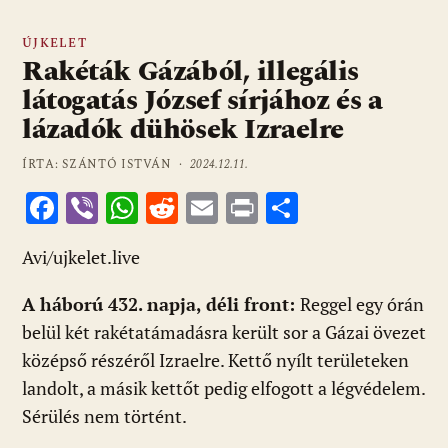
ÚJKELET
Rakéták Gázából, illegális
látogatás József sírjához és a
lázadók dühösek Izraelre
ÍRTA: SZÁNTÓ ISTVÁN ·
2024.12.11.
F
Vi
W
R
E
Pr
O
ac
b
h
e
m
in
ss
Avi/ujkelet.live
e
er
at
d
ai
t
za
b
s
di
l
m
A háború 432. napja, déli front:
Reggel egy órán
o
A
t
e
belül két rakétatámadásra került sor a Gázai övezet
o
p
g
középső részéről Izraelre. Kettő nyílt területeken
landolt, a másik kettőt pedig elfogott a légvédelem.
k
p
Sérülés nem történt.