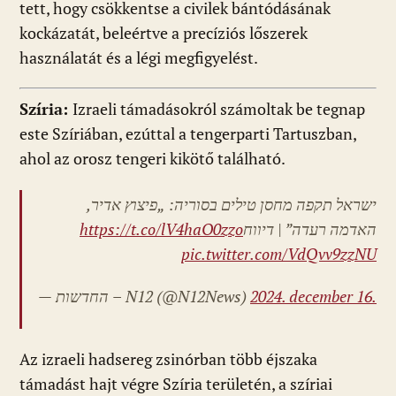
tett, hogy csökkentse a civilek bántódásának
kockázatát, beleértve a precíziós lőszerek
használatát és a légi megfigyelést.
Szíria:
Izraeli támadásokról számoltak be tegnap
este Szíriában, ezúttal a tengerparti Tartuszban,
ahol az orosz tengeri kikötő található.
ישראל תקפה מחסן טילים בסוריה: „פיצוץ אדיר,
https://t.co/lV4haO0zzo
האדמה רעדה” | דיווח
pic.twitter.com/VdQvv9zzNU
— החדשות – N12 (@N12News)
2024. december 16.
Az izraeli hadsereg zsinórban több éjszaka
támadást hajt végre Szíria területén, a szíriai