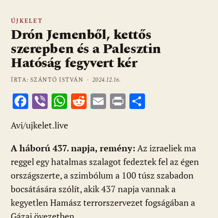
ÚJKELET
Drón Jemenből, kettős
szerepben és a Palesztin
Hatóság fegyvert kér
ÍRTA: SZÁNTÓ ISTVÁN ·
2024.12.16.
F
Vi
W
R
E
Pr
O
ac
b
h
e
m
in
ss
Avi/ujkelet.live
e
er
at
d
ai
t
za
b
s
di
l
m
A háború 437. napja, remény:
Az izraeliek ma
o
A
t
e
reggel egy hatalmas szalagot fedeztek fel az égen
o
p
g
országszerte, a szimbólum a 100 túsz szabadon
bocsátására szólít, akik 437 napja vannak a
k
p
kegyetlen Hamász terrorszervezet fogságában a
Gázai övezetben.