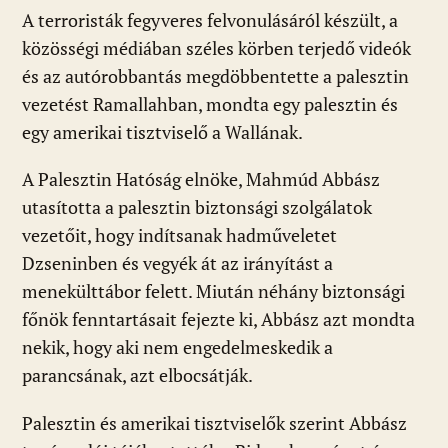
A terroristák fegyveres felvonulásáról készült, a
közösségi médiában széles körben terjedő videók
és az autórobbantás megdöbbentette a palesztin
vezetést Ramallahban, mondta egy palesztin és
egy amerikai tisztviselő a Wallának.
A Palesztin Hatóság elnöke, Mahmúd Abbász
utasította a palesztin biztonsági szolgálatok
vezetőit, hogy indítsanak hadműveletet
Dzseninben és vegyék át az irányítást a
menekülttábor felett. Miután néhány biztonsági
főnök fenntartásait fejezte ki, Abbász azt mondta
nekik, hogy aki nem engedelmeskedik a
parancsának, azt elbocsátják.
Palesztin és amerikai tisztviselők szerint Abbász