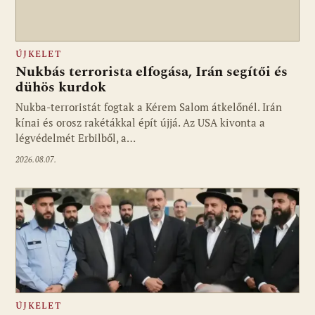
ÚJKELET
Nukbás terrorista elfogása, Irán segítői és
dühös kurdok
Nukba-terroristát fogtak a Kérem Salom átkelőnél. Irán
kínai és orosz rakétákkal épít újjá. Az USA kivonta a
légvédelmét Erbilből, a…
2026.08.07.
ÚJKELET