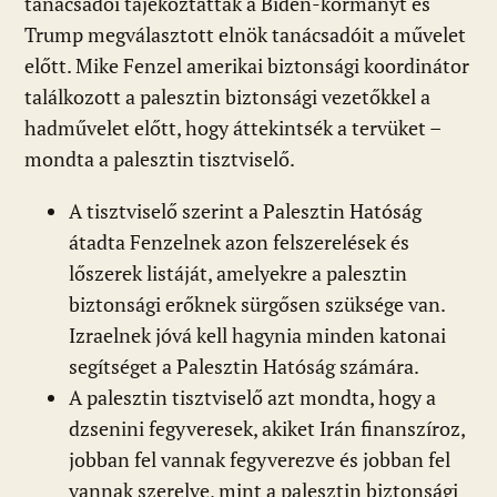
tanácsadói tájékoztatták a Biden-kormányt és
Trump megválasztott elnök tanácsadóit a művelet
előtt. Mike Fenzel amerikai biztonsági koordinátor
találkozott a palesztin biztonsági vezetőkkel a
hadművelet előtt, hogy áttekintsék a tervüket –
mondta a palesztin tisztviselő.
A tisztviselő szerint a Palesztin Hatóság
átadta Fenzelnek azon felszerelések és
lőszerek listáját, amelyekre a palesztin
biztonsági erőknek sürgősen szüksége van.
Izraelnek jóvá kell hagynia minden katonai
segítséget a Palesztin Hatóság számára.
A palesztin tisztviselő azt mondta, hogy a
dzsenini fegyveresek, akiket Irán finanszíroz,
jobban fel vannak fegyverezve és jobban fel
vannak szerelve, mint a palesztin biztonsági