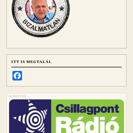
ITT IS MEGTALÁL
Facebook
HIRDETÉS