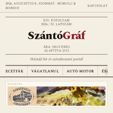
2026. AUGUSZTUS 8., SZOMBAT · MISKOLC &
KAPCSOLAT
BORSOD
XIV. ÉVFOLYAM
2026 / 32. LAPSZÁM
Szántó
Gráf
ÁRA: INGYENES
ALAPÍTVA 2013
Háztáji hír és szórakoztató portál
ECETFÁK
VÁGATLANUL
AUTÓ-MOTOR
ÉSZA
HIRDETÉS