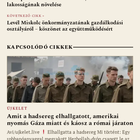
o
A
t
e
lakosságának növelése
o
p
g
KÖVETKEZŐ CIKK »
Levél Miskolc önkormányzatának gazdálkodási
k
p
osztályáról – köszönet az együttműködésért
KAPCSOLÓDÓ CIKKEK
ÚJKELET
Amit a hadsereg elhallgatott, amerikai
nyomás Gáza miatt és káosz a római járaton
Avi/ujkelet.live
Elhallgatta a hadsereg Mi történt: Egy
robbanóanyaggal megrakott Hezbollah-drón csapott le az