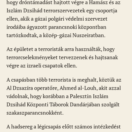
hogy dróntámadást hajtott végre a Hamász és az
Iszlám Dzsihád terrorszervezetek egy csoportja
ellen, akik a gázai polgári védelmi szervezet
irodáiba ágyazott parancsnoki központban
tartózkodtak, a közép-gázai Nuszeiratban.
Az épületet a terroristák arra használták, hogy
terrorcselekményeket tervezzenek és hajtsanak
végre az izraeli csapatok ellen.
A csapásban több terrorista is meghalt, köztük az
Al Dzsazíra operatőre, Ahmed al-Louh, akit azzal
vádolnak, hogy korábban a Palesztin Iszlám
Dzsihád Központi Táborok Dandárjában szolgált
szakaszparancsnokként.
A hadsereg a légicsapás előtt számos intézkedést