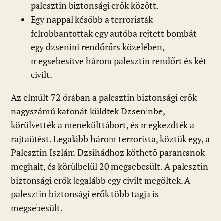
palesztin biztonsági erők között.
Egy nappal később a terroristák
felrobbantottak egy autóba rejtett bombát
egy dzsenini rendőrőrs közelében,
megsebesítve három palesztin rendőrt és két
civilt.
Az elmúlt 72 órában a palesztin biztonsági erők
nagyszámú katonát küldtek Dzseninbe,
körülvették a menekülttábort, és megkezdték a
rajtaütést. Legalább három terrorista, köztük egy, a
Palesztin Iszlám Dzsihádhoz köthető parancsnok
meghalt, és körülbelül 20 megsebesült. A palesztin
biztonsági erők legalább egy civilt megöltek. A
palesztin biztonsági erők több tagja is
megsebesült.