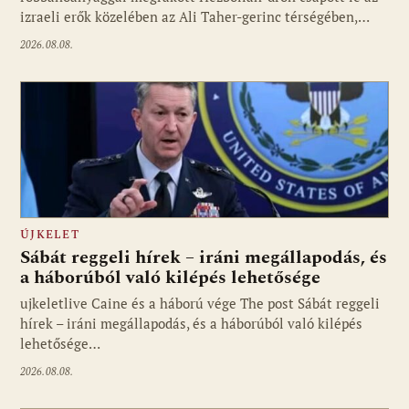
izraeli erők közelében az Ali Taher-gerinc térségében,…
2026.08.08.
ÚJKELET
Sábát reggeli hírek – iráni megállapodás, és
a háborúból való kilépés lehetősége
ujkeletlive Caine és a háború vége The post Sábát reggeli
Fotó: ujkelet.live
hírek – iráni megállapodás, és a háborúból való kilépés
lehetősége…
2026.08.08.