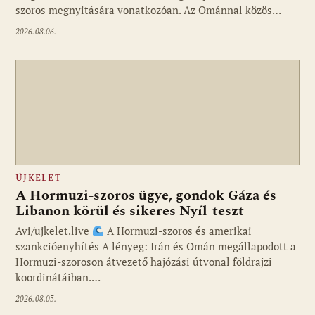
szoros megnyitására vonatkozóan. Az Ománnal közös…
2026.08.06.
ÚJKELET
A Hormuzi-szoros ügye, gondok Gáza és
Libanon körül és sikeres Nyíl-teszt
Avi/ujkelet.live
A Hormuzi-szoros és amerikai
szankcióenyhítés A lényeg: Irán és Omán megállapodott a
Hormuzi-szoroson átvezető hajózási útvonal földrajzi
koordinátáiban.…
2026.08.05.