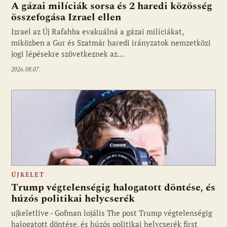
A gázai milíciák sorsa és 2 haredi közösség
összefogása Izrael ellen
Izrael az Új Rafahba evakuálná a gázai milíciákat,
miközben a Gur és Szatmár haredi irányzatok nemzetközi
jogi lépésekre szövetkeznek az…
2026.08.07.
ÚJKELET
Trump végtelenségig halogatott döntése, és
húzós politikai helycserék
ujkeletlive - Gofman lojális The post Trump végtelenségig
Fotó: ujkelet.live
halogatott döntése, és húzós politikai helycserék first