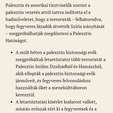
Palesztin és amerikai tisztviselők szerint a
palesztin vezetés attól tartva indította el a
hadműveletet, hogy a terroristák – felbátorodva,
hogy fegyveres lázadók átvették Szíria irányítását
– megpróbálhatják megdönteni a Palesztin
Hatóságot.
A múlt héten a palesztin biztonsági erők
megpróbáltak letartóztatni több terroristát a
Palesztin Iszlám Dzsihádból és Hamászból,
akik ellopták a palesztin biztonsági erők
járműveit, és fegyveres felvonuláshoz
használták őket a menekülttáboron
keresztül.
A letartóztatási kísérlet kudarcot vallott,
miután erőszak tört ki a fegyveresek és a