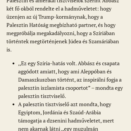
Palesztin és amerikai tisztviselők szerint Abbász
két fő okból rendelte el a hadműveletet: hogy
üzenjen az új Trump-kormánynak, hogy a
Palesztin Hatóság megbízható partner, és hogy
megpróbálja megakadályozni, hogy a Szíriában
történtek megtörténjenek Júdea és Szamáriában
is.
,,Ez egy Szíria-hatás volt. Abbász és csapata
aggódott amiatt, hogy ami Aleppóban és
Damaszkuszban történt, az inspirálni fogja a
palesztin iszlamista csoportot” – mondta egy
palesztin tisztviselő.
A palesztin tisztviselő azt mondta, hogy
Egyiptom, Jordánia és Szaúd-Arábia
támogatja a dzsenini hadműveletet, mert
nem akarnak látni ,,egy muzulmán