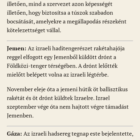
illetően, mind a szervezet azon képességét
illetően, hogy biztosítsa a túszok szabadon
bocsátását, amelyekre a megállapodás részeként
kötelezettséget vállal.
Jemen:
Az izraeli haditengerészet rakétahajója
reggel elfogott egy Jemenből küldött drónt a
Földközi-tenger térségében. A drónt lelőtték
mielőtt belépett volna az izraeli légtérbe.
November eleje óta a jemeni hútik öt ballisztikus
rakétát és öt drónt küldtek Izraelre. Izrael
szeptember vége óta nem hajtott végre támadást
Jemenben.
Gáza:
Az izraeli hadsereg tegnap este bejelentette,