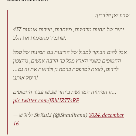
שרון יאן קלדרון:
437 ימים של מחוות מרגשות, מיוחדות, יצירות אומנות
שתמיד מחממות את הלב.
אבל לקום הבוקר למבול של הודעות עם תמונות של סמל
החטופים בשמי הארץ מכל כך הרבה אנשים, מהצפון
לדרום, לצאת למרפסת ברמת גן ולראות את זה גם…
ריסק אותנו!
זו המחווה המרגשת ביותר שעשו עבור החטופים…
pic.twitter.com/fRbUZT7sRP
— ש𝕏ולי Sh𝕏uLi (@Shaulirena)
2024. december
16.