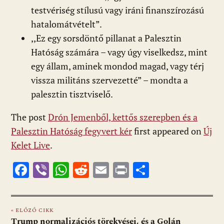
testvériség stílusú vagy iráni finanszírozású
hatalomátvételt”.
,,Ez egy sorsdöntő pillanat a Palesztin
Hatóság számára – vagy úgy viselkedsz, mint
egy állam, aminek mondod magad, vagy térj
vissza militáns szervezetté” – mondta a
palesztin tisztviselő.
The post
Drón Jemenből, kettős szerepben és a
Palesztin Hatóság fegyvert kér
first appeared on
Új
Kelet Live
.
F
Vi
W
R
E
Pr
O
ac
b
h
e
m
in
ss
e
er
at
d
ai
t
za
« ELŐZŐ CIKK
b
s
di
l
m
Trump normalizációs törekvései, és a Golán