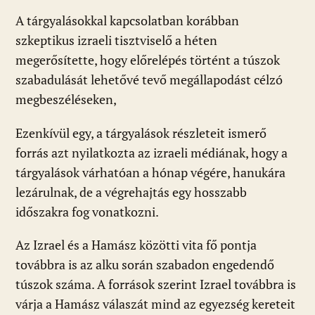
A tárgyalásokkal kapcsolatban korábban
szkeptikus izraeli tisztviselő a héten
megerősítette, hogy előrelépés történt a túszok
szabadulását lehetővé tevő megállapodást célzó
megbeszéléseken,
Ezenkívül egy, a tárgyalások részleteit ismerő
forrás azt nyilatkozta az izraeli médiának, hogy a
tárgyalások várhatóan a hónap végére, hanukára
lezárulnak, de a végrehajtás egy hosszabb
időszakra fog vonatkozni.
Az Izrael és a Hamász közötti vita fő pontja
továbbra is az alku során szabadon engedendő
túszok száma. A források szerint Izrael továbbra is
várja a Hamász válaszát mind az egyezség kereteit