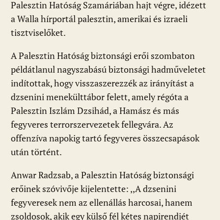
Palesztin Hatóság Szamáriában hajt végre, idézett
a Walla hírportál palesztin, amerikai és izraeli
tisztviselőket.
A Palesztin Hatóság biztonsági erői szombaton
példátlanul nagyszabású biztonsági hadműveletet
indítottak, hogy visszaszerezzék az irányítást a
dzsenini menekülttábor felett, amely régóta a
Palesztin Iszlám Dzsihád, a Hamász és más
fegyveres terrorszervezetek fellegvára. Az
offenzíva napokig tartó fegyveres összecsapások
után történt.
Anwar Radzsab, a Palesztin Hatóság biztonsági
erőinek szóvivője kijelentette: ,,A dzsenini
fegyveresek nem az ellenállás harcosai, hanem
zsoldosok, akik egy külső fél kétes napirendjét