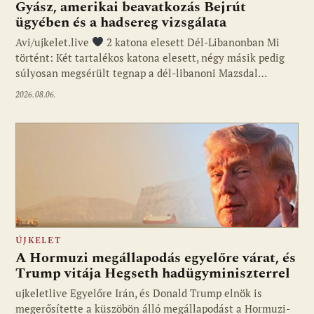
Gyász, amerikai beavatkozás Bejrút
ügyében és a hadsereg vizsgálata
Avi/ujkelet.live
2 katona elesett Dél-Libanonban Mi
történt: Két tartalékos katona elesett, négy másik pedig
súlyosan megsérült tegnap a dél-libanoni Mazsdal…
2026.08.06.
ÚJKELET
A Hormuzi megállapodás egyelőre várat, és
Trump vitája Hegseth hadügyminiszterrel
ujkeletlive Egyelőre Irán, és Donald Trump elnök is
Fotó: ujkelet.live
megerősítette a küszöbön álló megállapodást a Hormuzi-